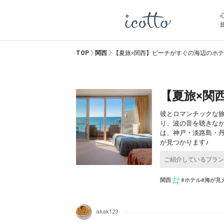
TOP
関西
【夏旅×関西】ビーチがすぐの海辺のホテ
【夏旅×関
彼とロマンチックな
り、波の音を聴きな
は、神戸・淡路島・
が見つかります♪
関西
#ホテル
#海が見
akak123