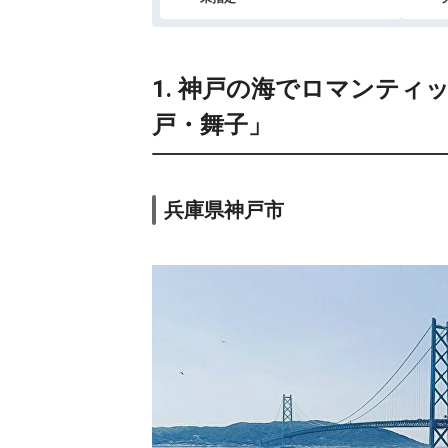
10.
ギネス認定の宿
XYZ Seaside
Resort
1. 神戸の海でロマンテ
11.
リゾートヒルズ
豊浜蒼空の風
戸・舞子」
SORA no KAZE
12.
大江戸温泉物語
TAOYA志摩
兵庫県神戸市
13.
旅荘 海の蝶