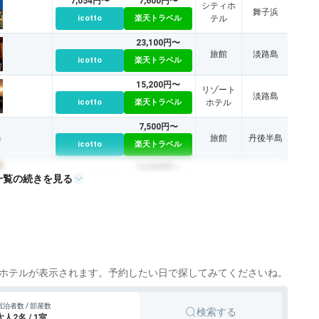
7,054円〜
7,600円〜
シティホ
舞子浜
icotto
楽天トラベル
テル
23,100円〜
旅館
淡路島
icotto
楽天トラベル
15,200円〜
リゾート
淡路島
icotto
楽天トラベル
ホテル
7,500円〜
旅館
丹後半島
icotto
楽天トラベル
14,900円〜
一覧の続きを見る
旅館
丹後半島
icotto
楽天トラベル
11,495円〜
10,900円〜
白浜、南
旅館
icotto
楽天トラベル
紀白浜
9,789円〜
10,400円〜
リゾート
白浜、南
icotto
楽天トラベル
ホテル
紀白浜
ホテルが表示されます。予約したい日で探してみてくださいね。
10,868円〜
14,300円〜
白浜、南
旅館
宿泊者数 / 部屋数
検索する
icotto
楽天トラベル
紀白浜
大人2名 / 1室