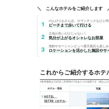
＼ こんなホテルをご紹介します 
のんびりおさんぽ、ロマンチックなひと時
ビーチまで歩いて行ける
立地が良いだけじゃない！
気分が上がるオシャレなお部屋
海鮮やオーシャンビュー露天風呂も楽しみ
ロケーションを活かした施設やサ
これからご紹介するホテ
※参考価格は1泊2名ご利用時の1名あたりの金額です（税およ
ホテル・宿名
写真
1.
HOTEL
SETRE（ホテルセ
トレ神戸・舞子）