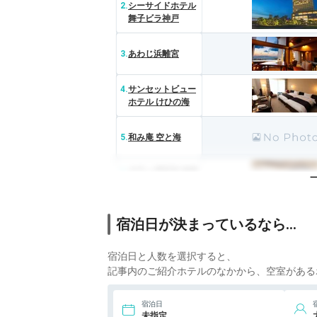
2.
シーサイドホテル
舞子ビラ神戸
3.
あわじ浜離宮
4.
サンセットビュー
ホテル けひの海
5.
和み庵 空と海
6.
夕日ヶ浦温泉 旅館
静花扇
7.
白浜温泉 白良荘グ
宿泊日が決まっているなら…
ランドホテル
宿泊日と人数を選択すると、
8.
南紀白浜マリオッ
トホテル
記事内のご紹介ホテルのなかから、空室がある
9.
南紀白浜温泉 ホテ
宿泊日
ル三楽荘
未指定