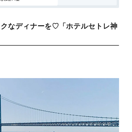
18,150円〜
18,200円〜
リゾート
白浜、南
icotto
楽天トラベル
ホテル
紀白浜
ィックなディナーを♡「ホテルセトレ神
15,301円〜
15,000円〜
旅館
鳥羽
icotto
楽天トラベル
28,439円〜
24,200円〜
リゾート
志摩、鳥
icotto
楽天トラベル
ホテル
羽
18,150円〜
16,000円〜
旅館
伊勢
icotto
楽天トラベル