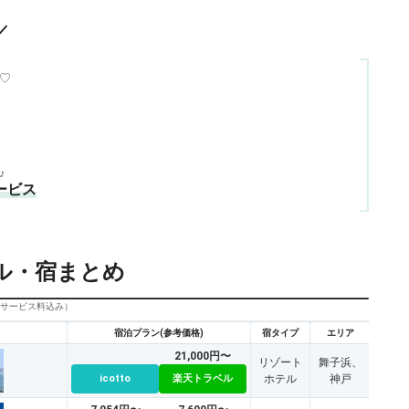
／
♡
♪
ービス
ル・宿まとめ
びサービス料込み）
宿泊プラン(参考価格)
宿タイプ
エリア
21,000円〜
リゾート
舞子浜、
icotto
楽天トラベル
ホテル
神戸