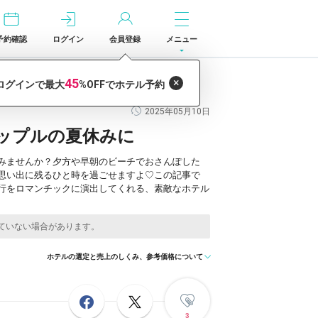
予約確認
ログイン
会員登録
メニュー
2025年05月10日
カップルの夏休みに
みませんか？夕方や早朝のビーチでおさんぽした
思い出に残るひと時を過ごせますよ♡この記事で
行をロマンチックに演出してくれる、素敵なホテル
ホテルの選定と売上のしくみ、参考価格について
3