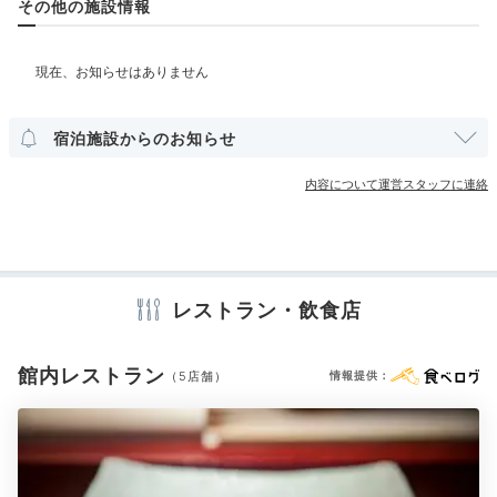
Night
その他の施設情報
部屋情報
21:00
輝く夜景を眺めて
その他館内施設
美酒に酔う…
宴会場
クリーニングサービス
宿泊施設からのお知らせ
内容について運営スタッフに連絡
アメニティ
テレビ
冷蔵庫
ミニバー
エアコン
アイロン
スリッパ
セーフティボックス
洗浄機付トイレ
パジャマ
バスローブ
歯ブラシ
カミソリ
洗顔
シャンプー
リンス
ボディソープ
シャワーキャップ
タオル
バスタオル
ドライヤー
お茶セット
レストラン・飲食店
電気ポット
加湿器
館内レストラン
（5店舗）
情報提供：
※設備・アメニティは、確認が取れている情報を表示しています。
客室からの夜景一例(1)
客室
夕食後は、宝石のような神戸の夜景を眺めつつお酒を飲
みませんか？お部屋に戻って、2人きりでお酒を堪能す