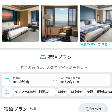
写真をすべて見る
宿泊プラン
希望の宿泊日、人数で空室状況をチェック
宿泊日
宿泊者数 / 部屋数
9/15(火)1泊
大人2名 / 1室
キャンセル無料（期限あり）
朝食付
朝夕食付
禁煙
現地払いO
宿泊プラン
3
並び替え