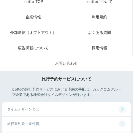
icotto TOP
icottoについて
企業情報
利用規約
外部送信（オプトアウト）
よくある質問
atoa
ato
てらさんの投稿
広告掲載について
採用情報
神戸はデートスポットの宝庫♪「メリケンパーク」や
「南京町」などの王道スポットに加え、日本庭園が美し
い「相楽園」や、劇場型アクアリウム「atoa（アト
お問い合わせ
ア）」などの穴場スポットも要チェックです。
旅行予約サービスについて
icottoの旅行予約サービスにおける予約の手配は、カカクコムグルー
プ企業である株式会社タイムデザインが行います。
miyuki__k
タイムデザインとは
ホテルの近くにある水族館「atoa」に行きました。アートと生きも
のたちが融合している新感覚のスポットです。
旅行業約款・条件書