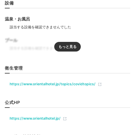
設備
ステーキハウス ミディアムレア
ステ
館内にある3つのダイニングでは、イタリアンのフルコ
温泉・お風呂
ース、神戸牛の鉄板焼コース、瀬戸内の新鮮魚介を使っ
た江戸前鮨など、優雅なディナーを堪能できます。事前
プール
に予約しておけば、お祝い用の花束やケーキなどを手配
してもらえますよ。
リラクゼーション
衛生管理
ジム・フィットネス
miyuki__k
https://www.orientalhotel.jp/topics/covidtopics/
飲食
「ステーキハウス ミディアムレア」で和牛ステーキコ
ースを食べました。全部美味しく、中でもフォアグラ寿
+2
レストラン
バー
カフェ
ルームサービス
公式HP
司が絶品でした！
ベビー＆子供関連
https://www.orientalhotel.jp/