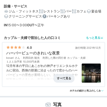
設備・サービス
ジム・フィットネス
レストラン
バー
カフェ
宴会場
クリーニングサービス
パーキングあり
編集部おすすめの３つのポイント
IN
15:00〜3:00
OUT
〜正午
三宮駅や元町駅から徒歩約10分。神戸観光に最適な立地
ロマンチックな夜景も◎ 港町の絶景を望む上質な客室
カップル・夫婦で宿泊した人の口コミ
もっと見る
神戸牛にアフタヌーンティー♪好奇心を満たすレストラン
4.0
旅行時期 2021年12月
ハーバービューのきれいな夜景
kosari
利用目的
観光
利用した際の同行者
カップル・夫婦
１人１泊予算
10,000円未満
12月年末の平日にあこがれの神戸オリエンタルホテ
ルに宿泊。西側の部屋に泊まったので窓からのハー
バービューの景色が素晴らしい。スケートリンクや
観覧車が見えました。夜景は海に映るライトがさら
に美しかった。朝ごはんはビュッフェ形式でおいし
くてたくさん食べました。
ホテルの紹介と売上のしくみ
写真