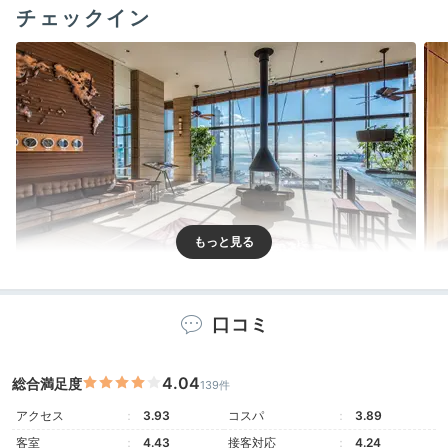
チェックイン
口コミ
カフェでまったりした後は、エレガントなロビーでチェ
ックイン♪重厚感のある暖炉や、イタリアの高級腕時計
ブランド「パネライ社」の世界時計が、特別な時間を演
4.04
総合満足度
139件
出しています。窓の外に広がる神戸港の景色も◎。
アクセス
3.93
コスパ
3.89
客室
4.43
接客対応
4.24