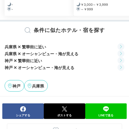
-
￥3,000～￥3,999
-
～￥999
朝食は17階の「メインダイニング バイ・ザ・ハウス・
オブ・パシフィック」で和洋中ブッフェをどうぞ。焼売
や中華粥など神戸らしいグルメの他、ホテル伝統の味を
条件に似たホテル・宿を探す
受け継ぐオリエンタルビーフカレーも見逃せません。
兵庫県 ✕ 繁華街に近い
兵庫県 ✕ オーシャンビュー・海が見える
神戸 ✕ 繁華街に近い
miyuki__k
神戸 ✕ オーシャンビュー・海が見える
メインダイニングでオリエンタルブレックファストを食
べました。オリエンタルビーフカレーとフレンチトース
+3
神戸
兵庫県
トがとても美味しかったです！
シェアする
ポストする
LINEで送る
Freetime
10:00