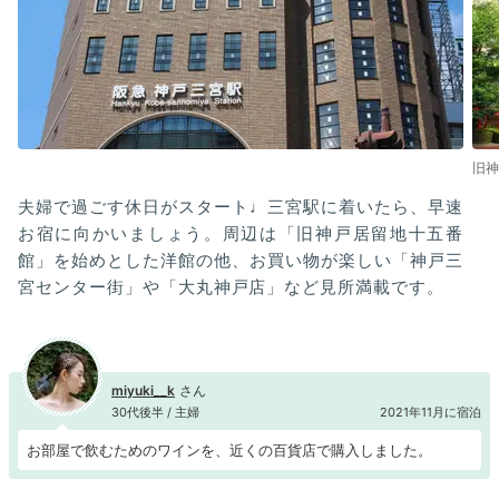
旧神
夫婦で過ごす休日がスタート♩三宮駅に着いたら、早速
お宿に向かいましょう。周辺は「旧神戸居留地十五番
館」を始めとした洋館の他、お買い物が楽しい「神戸三
宮センター街」や「大丸神戸店」など見所満載です。
miyuki__k
30代後半 / 主婦
2021年11月に宿泊
お部屋で飲むためのワインを、近くの百貨店で購入しました。