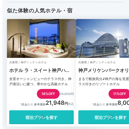
似た体験の人気ホテル・宿
兵庫県 / 神戸 / シティホテル
兵庫県 / 神戸 / シティホテル
ホテル ラ・スイート神戸ハー
神戸メリケンパークオリ
バーランド
ルホテル
全室オーシャンビューのテラス付き。神
まるで船旅気分♪神戸の海を見
戸港沿いに建つ、華やかな高級ホテル
ラス付きのリゾートホテル
16%OFF
11%OFF
25,895円
21,948
8,0
1名あたり 参考価格
1名あたり 参考価格
宿泊プランを探す
宿泊プランを探す