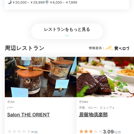
￥20,000～￥29,999
￥6,000～￥7,999
Breakfast
レストランをもっと見る
07:00
神戸グルメが並ぶ
周辺レストラン
情報提供：
朝食ブッフェに舌鼓
2m
54m
バー
洋食、カレー、ビュッフェ
Salon THE ORIENT
居留地倶楽部
-
3.09
1件
42件