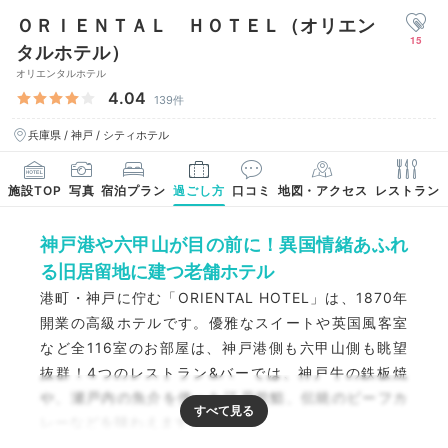
ＯＲＩＥＮＴＡＬ ＨＯＴＥＬ（オリエン
15
タルホテル）
オリエンタルホテル
4.04
139件
兵庫県 / 神戸 / シティホテル
施設TOP
写真
宿泊プラン
過ごし方
口コミ
地図・アクセス
レストラン
神戸港や六甲山が目の前に！異国情緒あふれ
る旧居留地に建つ老舗ホテル
港町・神戸に佇む「ORIENTAL HOTEL」は、1870年
開業の高級ホテルです。優雅なスイートや英国風客室
など全116室のお部屋は、神戸港側も六甲山側も眺望
抜群！4つのレストラン&バーでは、神戸牛の鉄板焼
や、瀬戸内の魚介を使った江戸前鮨、伝統のビーフカ
レーなどを味わえます。