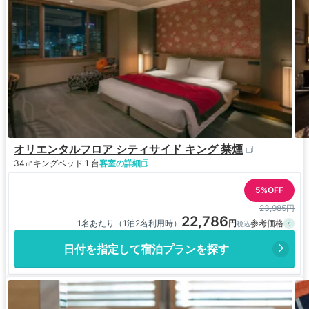
オリエンタルフロア シティサイド キング 禁煙
34㎡
キングベッド 1 台
客室の詳細
5%OFF
23,985円
22,786
1名あたり（1泊2名利用時）
日付を指定して宿泊プランを探す