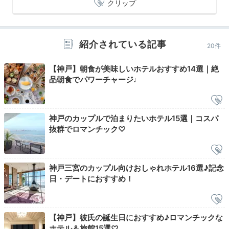
クリップ
ぎりぎりまで
ホテルステイを満喫
紹介されている記事
20件
【神戸】朝食が美味しいホテルおすすめ14選｜絶
品朝食でパワーチャージ♩
神戸のカップルで泊まりたいホテル15選｜コスパ
抜群でロマンチック♡
デラックスハーバーサイドキング
神戸三宮のカップル向けおしゃれホテル16選♪記念
スー
日・デートにおすすめ！
チェックアウトは12時と遅めなので、朝食後もお部屋
でゆったり過ごせます。フォトジェニックなインテリア
の写真を撮ったり、景色を眺めながらお茶を飲んだり…
【神戸】彼氏の誕生日におすすめ♪ロマンチックな
思い思いの時間を過ごしましょう。
ホテル＆旅館15選♡