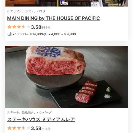
イタリアン、カフェ、パスタ
MAIN DINING by THE HOUSE OF PACIFIC
3.58
563件
￥10,000～￥14,999
￥4,000～￥4,999
スイートのバスルーム例
洗面
1日の終わりは、広々としたお風呂に入ってさっぱり
と。パリ発スキンケアブランド「オムニサンス・パリ」
の香り高いアメニティにテンションが上がります。夜の
リラックスタイムには、オリエンタルホテルオリジナル
のお茶もおすすめ。
ステーキ、鉄板焼き、ハンバーグ
ステーキハウス ミディアムレア
2日目
3.58
204件