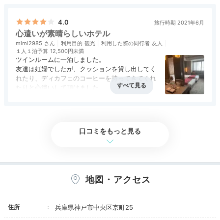
日本初のホテルとして多くの海外からの著名人を
もてなしたという歴史は揺るぐことがなく、今で
も誇りとして持っておられるんだろうなーと感じ
4.0
旅行時期 2021年6月
た。
心遣いが素晴らしいホテル
お部屋は平米数以上の広さを感じる上手い空間使
mimi2985
利用目的
観光
利用した際の同行者
友人
いで、2泊程度なら十分に満足できると思われ
１人１泊予算
12,500円未満
る。
ツインルームに一泊しました。
家具やインテリアにオリエンタルムードを感じる
友達は妊婦でしたが、クッションを貸し出してく
ところが多く、異国情緒を楽しめるのも魅力の一
れたり、ディカフェのコーヒーを持ってきてくれ
ハーバービュー客室の一例
シテ
つかも。
たりと心遣いして頂けました。
全116室の客室の種類は、ツイン、キング、スイートな
エグゼクティブフロアに宿泊すると、高層階であ
お部屋は名前の通りオリエンタルな装飾で素敵で
り、またミニバーが無料なので、それほどスタン
アクセス
3.5
コスパ
4.0
客室
4.5
接客対応
3.5
風呂
3.0
した。アメニティーも化粧水やクレンジングなど
ど様々。神戸港を望むハーバーサイドと六甲山を望むシ
食事・ドリンク
5.0
バリアフリー
評価なし
ダードフロアと差額は感じられないので、お得感
もあり、ボディクリームまであったのは凄く助か
ティサイドに分かれていて、どちらも眺望抜群です。全
があると思う。
りました！
口コミをもっと見る
室にゆったりしたバスタブが付いているのも魅力的。
朝食は和洋セットメニューだが、どちらかをチョ
ただお風呂があまりホテル感がないというか、ご
イスすることになり、洋食を選ぶと3段トレーで
く普通のお風呂という感じだったのと着替える場
提供されるのも面白い。名物のオリエンタルカレ
所が部屋からドアなしで繋がっているため少し落
ーが食べ放題というのも魅力的♪
ち着かない感じもしました。
食事はどれを食べても美味しくて、レストランが
朝ごはんはフロントで10時までに入れば大丈夫だ
地図・アクセス
人気なのも頷ける感じでした。
と確認をとったのですが、パンは10時には片付け
miyuki__k
また再訪したいホテルとなりました。
られるのでやっぱり早く行けば良かったと思いま
した。ラストオーダーの時間もチェックインの時
「神戸バーバーランド」の夜景が見える、神戸港側のお
住所
兵庫県神戸市中央区京町25
に教えて欲しかったです。
部屋に泊まりました。室内に飾ってある絵や、ライトや
+1
朝食のウェイトレスの方まだ新人だったのでしょ