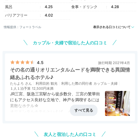
風呂
4.25
食事・ドリンク
4.28
バリアフリー
4.02
miyuki__k
情報提供：フォートラベル
表示される口コミについて
おしゃれなインテリアに気分が上がりました！フロント
にあるガラス張りの窓からは海を一望できます。
+1
カップル・夫婦で宿泊した人の口コミ
4.5
旅行時期 2021年4月
その名の通りオリエンタルムードを満喫できる異国情
Room
緒あふれるホテル♪
15:30
たらよろ
利用目的
観光
利用した際の同行者
カップル・夫婦
１人１泊予算
12,500円未満
JR三宮、阪急三宮駅から徒歩数分、三宮の繁華街
神戸の街に溶け込む
にもアクセス良好な立地で、神戸を満喫するには
素敵なホテル☆
気品あふれる客室
オリエンタルホテルといえば、メリケンパークが
有名だが、全く別物と考えた方が良い。
アクセス
5.0
コスパ
4.5
客室
4.0
接客対応
4.0
風呂
3.5
旧居留地は、結婚式の比重が高いため、若いスタ
食事・ドリンク
4.5
バリアフリー
4.0
ッフが多く、だが接客は熟れたもので、心地よい
友人と宿泊した人の口コミ
印象を持った。