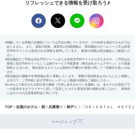
リフレッシュできる情報を受け取ろう♪
老舗ホテルならではの上質なおもてなしに感謝しつつ、
笑顔でチェックアウト。ついでに17階のショップで、
看板商品「オリエンタルホテル ハートパイ」や人気の
「バスク風チーズケーキ」を購入しませんか？
Sightseeing
13:00
名所がひしめく神戸で
観光も楽しみ尽くす
TOP
全国のホテル・宿
兵庫県
神戸
「ＯＲＩＥＮＴＡＬ ＨＯＴＥ
ページトップ