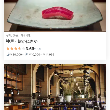
るもよし。最上階にある雰囲気抜群な「ザ・バー ジェ
イダブリューハート」でカクテルをいただくもよし。
miyuki__k
寿司、海鮮、日本料理
神戸・鮨かねさか
事前に買っておいたワインとおつまみをのんびり楽しみました。
3.66
110件
￥30,000～
￥10,000～￥14,999
Relax
22:00
ゆとりのある湯船で
贅沢なバスタイムを