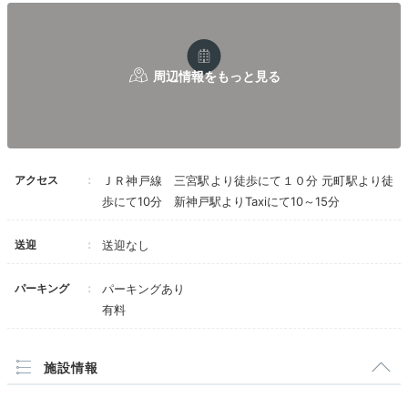
椅子などのインテリアがおしゃれでした。
うか？お代わりを聞きに来たのでてっきりおかわ
り出来るのかと思ったら、カレーがおかわりでき
ると言われ、カレーがあるとの説明は全く受けて
いなかったので始めに説明して頂きたかった。
しかもそれは全く別メニューなのでおかわりとい
Dinner
うのでしょうか？
因みに、朝食に出されるメニューのおかわりは有
18:00
料でパン、飲み物は食べ飲み放題です。
朝食は凄く美味しかったので、少し残念でした。
神戸牛にイタリアンも
全体的には素敵なホテルなのでまた機会があれば
アクセス
ＪＲ神戸線 三宮駅より徒歩にて１０分 元町駅より徒
泊まりたいと思う場所です。
大人のディナータイム
歩にて10分 新神戸駅よりTaxiにて10～15分
送迎
送迎なし
パーキング
パーキングあり
有料
施設情報