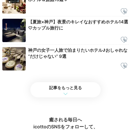
Check-out
【夏旅×神戸】夜景のキレイなおすすめホテル14選
♡カップル旅行に
12:00
宿を出発
時間に追われず
神戸の女子一人旅で泊まりたいホテル♪おしゃれな
チェックアウト
“だけじゃない” 9選
記事をもっと見る
癒される毎日へ
icottoのSNSをフォローして、