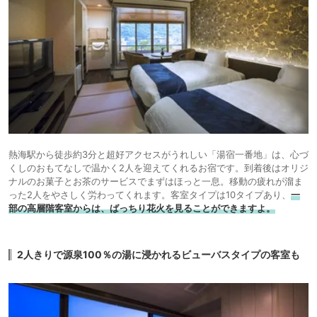
熱海駅から徒歩約3分と超好アクセスがうれしい「湯宿一番地」は、心づ
くしのおもてなしで温かく2人を迎えてくれるお宿です。到着後はオリジ
ナルのお菓子とお茶のサービスでまずはほっと一息。移動の疲れが溜ま
った2人をやさしく労わってくれます。客室タイプは10タイプあり、
一
部の高層階客室からは、ばっちり花火を見ることができますよ。
2人きりで源泉100％の湯に浸かれるビューバスタイプの客室も