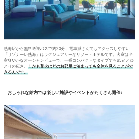
17.
旅館
ATAMI 海峯楼
icotto
熱海駅から無料送迎バスで約20分。電車派さんでもアクセスしやすい
「リゾナーレ熱海」はラグジュアリーなリゾートホテルです。客室は全
室爽やかなオーシャンビューで、一番コンパクトなタイプでも65㎡とゆ
とりの広さ。
しかも花火はどのお部屋に泊まっても全体を見ることがで
きるんです。
おしゃれな館内では楽しい施設やイベントがたくさん開催♩