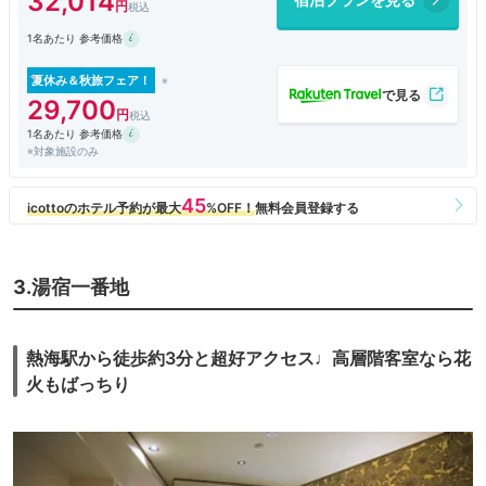
32,014
1名あたり 参考価格
夏休み＆秋旅フェア！
29,700
1名あたり 参考価格
※対象施設のみ
3.湯宿一番地
熱海駅から徒歩約3分と超好アクセス♩高層階客室なら花
火もばっちり