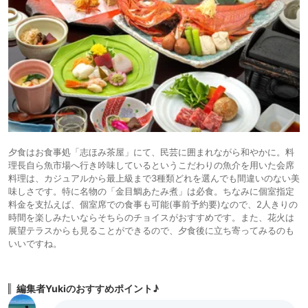
夕食はお食事処「志ほみ茶屋」にて、民芸に囲まれながら和やかに。料
理長自ら魚市場へ行き吟味しているというこだわりの魚介を用いた会席
料理は、カジュアルから最上級まで3種類どれを選んでも間違いのない美
味しさです。特に名物の「金目鯛あたみ煮」は必食。ちなみに個室指定
料金を支払えば、個室席での食事も可能(事前予約要)なので、2人きりの
時間を楽しみたいならそちらのチョイスがおすすめです。また、花火は
展望テラスからも見ることができるので、夕食後に立ち寄ってみるのも
いいですね。
編集者Yukiのおすすめポイント♪