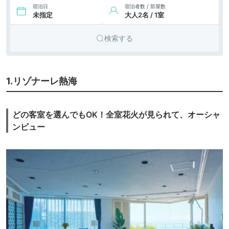
宿泊日
宿泊者数 / 部屋数
未指定
大人2名 / 1室
10.
リゾート
UMITO VOYAGE
ATAMI
icotto
ホテル
検索する
28,600円〜
11.
横山大観ゆかりの
旅館
宿 熱海 大観荘
icotto
楽天トラベル
37,800円〜
12.
料亭旅館 熱海 小嵐
1.リゾナーレ熱海
旅館
亭
icotto
楽天トラベル
35,742円〜
36,400円〜
13.
リゾート
熱海パールスター
どの客室を選んでもOK！全室花火が見られて、オーシャ
ホテル
icotto
楽天トラベル
ホテル
ンビュー
16,750円〜
17,100円〜
14.
リゾート
ホテルニューアカ
オ
icotto
楽天トラベル
ホテル
34,000円〜
リゾート
15.
熱海倶楽部 迎賓館
icotto
楽天トラベル
ホテル
16.
ホテルグランバッ
40,595円〜
49,500円〜
リゾート
ハ熱海クレッシェ
icotto
楽天トラベル
ホテル
ンド