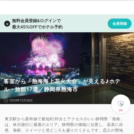
客室から「熱海海上花火大会」が見える♪ホテ
ル・旅館17選／静岡県熱海市
2024年12月28日
23
東京駅から新幹線で最短約35分とアクセスのいい静岡県「熱海」
は、休日旅行に最適のエリア。静岡県の南端に位置し、温泉に自
然、海鮮、スイーツと見どころも盛りだくさんです。恋人の聖地