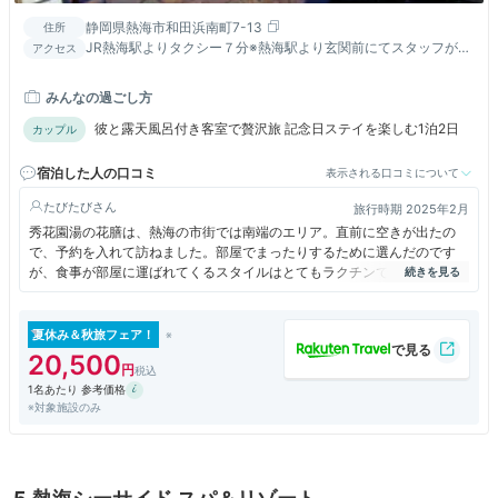
静岡県熱海市和田浜南町7-13
住所
JR熱海駅よりタクシー７分※熱海駅より玄関前にてスタッフがお
アクセス
出迎えする無料送迎バス有【要予約】
みんなの過ごし方
彼と露天風呂付き客室で贅沢旅 記念日ステイを楽しむ1泊2日
カップル
宿泊した人の口コミ
表示される口コミについて
たびたび
旅行時期 2025年2月
秀花園湯の花膳は、熱海の市街では南端のエリア。直前に空きが出たの
で、予約を入れて訪ねました。部屋でまったりするために選んだのです
が、食事が部屋に運ばれてくるスタイルはとてもラクチンでした。料理の
内容もあまり派手ではなく、無駄がなくて値段相応のリーズナブルな感
じ。スタッフの対応も悪くないし、熱海でまったりするホテルとしては申
し分なしかと思います。
夏休み＆秋旅フェア！
20,500
1名あたり 参考価格
※対象施設のみ