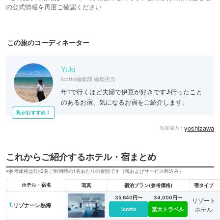
の公式情報を再度ご確認ください
この旅のコーディネーター
Yuki
icotto編集部 編集担当
年1で行くほど夫婦で伊豆が好きです♪行ったこと
のあるお宿、気になるお宿をご紹介します。
私がおすすめ！
yoshizawa
執筆協力：
これからご紹介するホテル・宿まとめ
※参考価格は1泊2名ご利用時の1名あたりの金額です（税およびサービス料込み）
ホテル・宿名
写真
宿泊プラン(参考価格)
宿タイプ
35,640円〜
34,000円〜
リゾート
1.
リゾナーレ熱海
icotto
楽天トラベル
ホテル