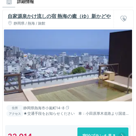
詳細情報
自家源泉かけ流しの宿 熱海の癒（ゆ）新かどや
静岡県 / 熱海 / 旅館
静岡県熱海市小嵐町14-8
住所
★交通手段をお知らせください 車：小田原厚木道路より国道
アクセス
135号線にて約30分 電車：熱海駅よりタクシーで8分
宿泊プランを見る