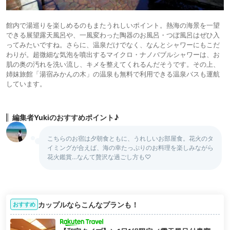
館内で湯巡りを楽しめるのもまたうれしいポイント。熱海の海景を一望
できる展望露天風呂や、一風変わった陶器のお風呂・つぼ風呂はぜひ入
ってみたいですね。さらに、温泉だけでなく、なんとシャワーにもこだ
わりが。超微細な気泡を噴出するマイクロ・ナノバブルシャワーは、お
肌の奥の汚れを洗い流し、キメを整えてくれるんだそうです。その上、
姉妹旅館「湯宿みかんの木」の温泉も無料で利用できる温泉バスも運航
しています。
編集者Yukiのおすすめポイント♪
こちらのお宿は夕朝食ともに、うれしいお部屋食。花火のタ
イミングが合えば、海の幸たっぷりのお料理を楽しみながら
花火鑑賞…なんて贅沢な過ごし方も♡
カップルならこんなプランも！
おすすめ