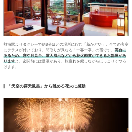
熱海駅よりタクシーで約8分ほどの場所に佇む「新かどや」。全ての客室
にテラスが付いており、間取りが異なる「一客一亭」の宿です。
高台に
あるため、窓や月見台、露天風呂などから花火鑑賞ができるお部屋があ
ります
よ。玄関前には足湯があり、旅疲れを癒しながらほっこりくつろ
げます。
「天空の露天風呂」から眺める花火に感動