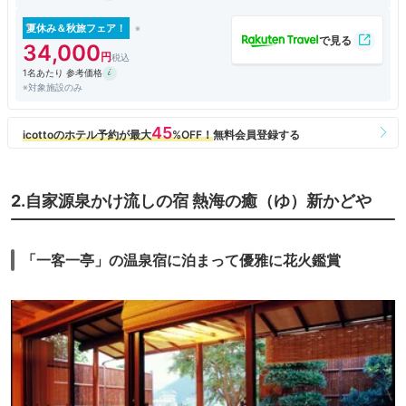
夏休み＆秋旅フェア！
34,000
1名あたり 参考価格
※対象施設のみ
2.自家源泉かけ流しの宿 熱海の癒（ゆ）新かどや
「一客一亭」の温泉宿に泊まって優雅に花火鑑賞