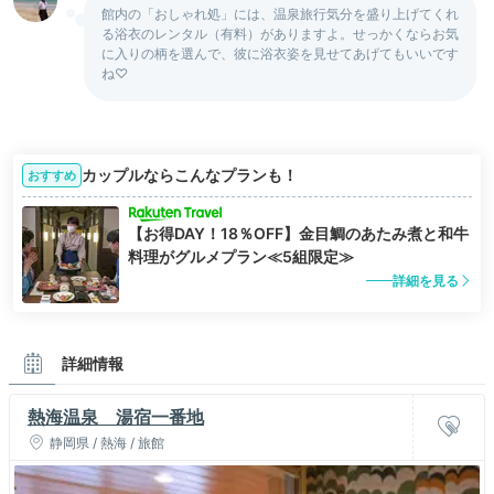
館内の「おしゃれ処」には、温泉旅行気分を盛り上げてくれ
る浴衣のレンタル（有料）がありますよ。せっかくならお気
に入りの柄を選んで、彼に浴衣姿を見せてあげてもいいです
ね♡
カップルならこんなプランも！
おすすめ
【お得DAY！18％OFF】金目鯛のあたみ煮と和牛
料理がグルメプラン≪5組限定≫
詳細を見る
詳細情報
熱海温泉 湯宿一番地
静岡県 / 熱海 / 旅館