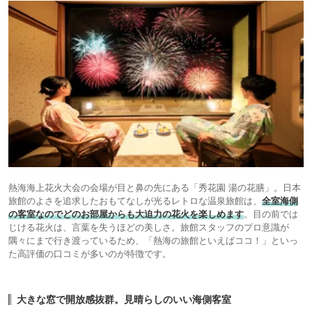
熱海海上花火大会の会場が目と鼻の先にある「秀花園 湯の花膳」。日本
旅館のよさを追求したおもてなしが光るレトロな温泉旅館は、
全室海側
の客室なのでどのお部屋からも大迫力の花火を楽しめます
。目の前では
じける花火は、言葉を失うほどの美しさ。旅館スタッフのプロ意識が
隅々にまで行き渡っているため、「熱海の旅館といえばココ！」といっ
た高評価の口コミが多いのが特徴です。
大きな窓で開放感抜群。見晴らしのいい海側客室