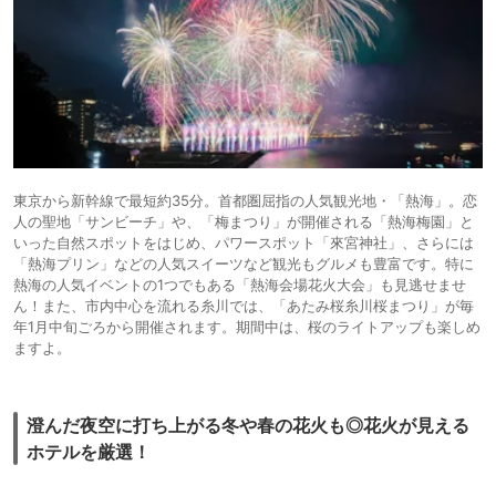
東京から新幹線で最短約35分。首都圏屈指の人気観光地・「熱海」。恋
人の聖地「サンビーチ」や、「梅まつり」が開催される「熱海梅園」と
いった自然スポットをはじめ、パワースポット「來宮神社」、さらには
「熱海プリン」などの人気スイーツなど観光もグルメも豊富です。特に
熱海の人気イベントの1つでもある「熱海会場花火大会」も見逃せませ
ん！また、市内中心を流れる糸川では、「あたみ桜糸川桜まつり」が毎
年1月中旬ごろから開催されます。期間中は、桜のライトアップも楽しめ
ますよ。
澄んだ夜空に打ち上がる冬や春の花火も◎花火が見える
ホテルを厳選！