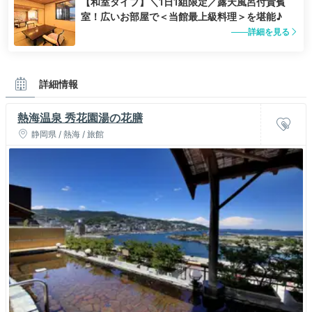
【和室タイプ】＼1日1組限定／露天風呂付貴賓
室！広いお部屋で＜当館最上級料理＞を堪能♪
詳細を見る
詳細情報
熱海温泉 秀花園湯の花膳
静岡県 / 熱海 / 旅館