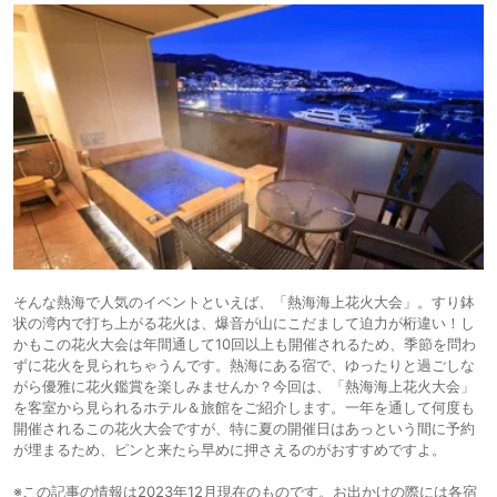
そんな熱海で人気のイベントといえば、「熱海海上花火大会」。すり鉢
状の湾内で打ち上がる花火は、爆音が山にこだまして迫力が桁違い！し
かもこの花火大会は年間通して10回以上も開催されるため、季節を問わ
ずに花火を見られちゃうんです。熱海にある宿で、ゆったりと過ごしな
がら優雅に花火鑑賞を楽しみませんか？今回は、「熱海海上花火大会」
を客室から見られるホテル＆旅館をご紹介します。一年を通して何度も
開催されるこの花火大会ですが、特に夏の開催日はあっという間に予約
が埋まるため、ピンと来たら早めに押さえるのがおすすめですよ。
※この記事の情報は2023年12月現在のものです。お出かけの際には各宿