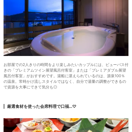
お部屋での2人きりの時間をより楽しみたいカップルには、ビューバス付
きの「プレミアムツイン展望風呂付客室」または「プレミアダブル展望
風呂付客室」がおすすめです。湯船に湛えられているのは、源泉100％
の温泉。常時かけ流しスタイルではなく、自分で湯量の調整ができるの
で資源を大事にできて気分も◎
厳選食材を使った会席料理で口福…♡