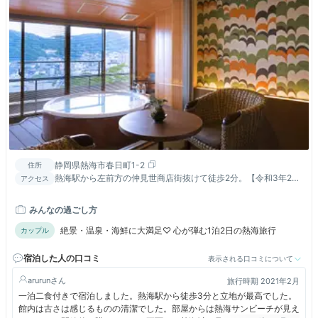
静岡県熱海市春日町1-2
住所
熱海駅から左前方の仲見世商店街抜けて徒歩2分。【令和3年2月
アクセス
より工事の為駐車場が使用できません。】
みんなの過ごし方
絶景・温泉・海鮮に大満足♡ 心が弾む1泊2日の熱海旅行
カップル
宿泊した人の口コミ
表示される口コミについて
arurun
旅行時期 2021年2月
一泊二食付きで宿泊しました。熱海駅から徒歩3分と立地が最高でした。
館内は古さは感じるものの清潔でした。部屋からは熱海サンビーチが見え