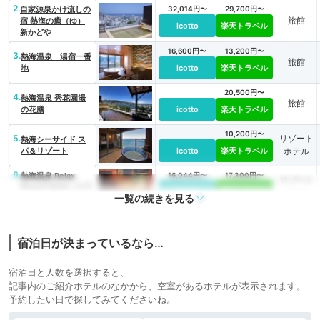
2.
自家源泉かけ流しの
32,014円〜
29,700円〜
旅館
宿 熱海の癒（ゆ）
icotto
楽天トラベル
新かどや
16,600円〜
13,200円〜
3.
熱海温泉 湯宿一番
旅館
地
icotto
楽天トラベル
20,500円〜
4.
熱海温泉 秀花園湯
旅館
の花膳
icotto
楽天トラベル
10,200円〜
5.
リゾート
熱海シーサイド ス
パ＆リゾート
icotto
楽天トラベル
ホテル
6.
熱海温泉 Relax
16,044円〜
17,300円〜
リゾート
Resort Hotel（リラ
icotto
楽天トラベル
ホテル
一覧の続きを見る
ックスリゾートホテ
ル）
29,000円〜
7.
時間を旅する宿 海の
旅館
はな
icotto
楽天トラベル
宿泊日が決まっているなら…
16,500円〜
8.
熱海温泉 月の栖 熱
旅館
宿泊日と人数を選択すると、
海聚楽ホテル
icotto
楽天トラベル
記事内のご紹介ホテルのなかから、空室があるホテルが表示されます。
予約したい日で探してみてくださいね。
17,348円〜
16,500円〜
リゾート
9.
熱海後楽園ホテル
icotto
楽天トラベル
ホテル