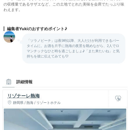
の収穫量であるサザエなど、この土地でとれた美味を会席でたっぷり味
わえます。
編集者Yukiのおすすめポイント♪
「ソラノビーチ」は夜9時以降、大人だけが利用できるバー
タイムに。お酒を片手に熱海の夜景を眺めながら、2人でロ
マンチックなひと時を過ごしましょ♪「また来たいね」と気
持ちを彼に伝えてみても♡
詳細情報
リゾナーレ熱海
静岡県 / 熱海 / リゾートホテル