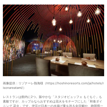
画像提供：リゾナーレ熱海様（https://hoshinoresorts.com/ja/hotels/r
isonareatami/）
レストランは館内に2つ。賑やかな「スタジオビュッフェ もぐもぐ」も
素敵ですが、カップルならおすすめは花火をモチーフにした「和食ダイ
ニング 花火」です。伊豆が日本一の水揚げ量を誇る金目鯛や、静岡県一