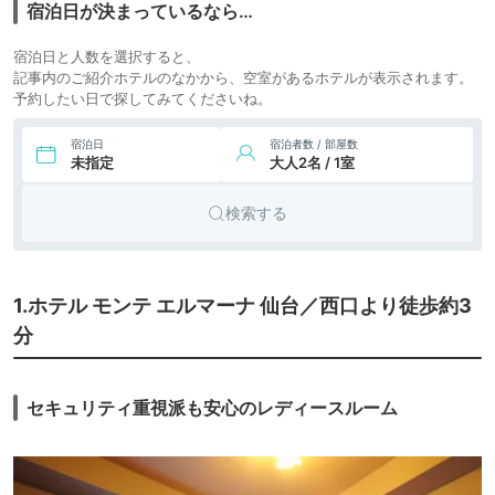
宿泊日が決まっているなら…
8.
ホテルクラウンヒル
5,079円〜
3,200円〜
ビジネス
ズ仙台青葉通り
宿泊日と人数を選択すると、
icotto
楽天トラベル
ホテル
（BBHホテルグルー
記事内のご紹介ホテルのなかから、空室があるホテルが表示されます。
プ）
予約したい日で探してみてくださいね。
3,800円〜
ビジネス
9.
ホテルビスタ仙台
icotto
楽天トラベル
ホテル
宿泊日
宿泊者数 / 部屋数
未指定
大人2名 / 1室
5,000円〜
4,500円〜
10.
ビジネス
コンフォートホテ
ル仙台東口
icotto
楽天トラベル
ホテル
検索する
4,604円〜
4,500円〜
11.
ビジネス
ホテルグリーンセ
レク
icotto
楽天トラベル
ホテル
2,619円〜
3,100円〜
12.
カプセル
ナインアワーズ仙
1.ホテル モンテ エルマーナ 仙台／西口より徒歩約3
台
icotto
楽天トラベル
ホテル
分
セキュリティ重視派も安心のレディースルーム