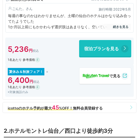
ごんた。
旅行時期 2022年5月
毎週の事なのかはわかりませんが、土曜の仙台のホテルはかなり込み合っ
てたようでした
1か月以上前にもかかわらず選択肢はあまりなく、空いている中で駅から
近めで最安値に近いここを選びました
じゃらんにて1泊1名一室素泊まり10,900円（税サ込、1,000円のクーポン
5,236
宿泊プランを見る
割引後）
1名あたり 参考価格
決して高級ではない大体中級ビジネスホテルという印象でした
部屋の広さは狭すぎるという事は無く程良く
夏休み＆秋旅フェア！
水回りにちょっと古さを感じました
6,400
空気清浄機があったのは良いです
1名あたり 参考価格
私はわからなかったのですが、2階から直接仙台駅への歩道橋に出られる
※対象施設のみ
ようです
アメニティーはフロントにて欲しいものを持っていく方式です（コットン
が無かった…）
ぜんぜん問題なく普通に過ごせましたが、はっきり言ってコスパは悪かっ
たです
2.ホテルモントレ仙台／西口より徒歩約3分