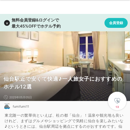
仙台駅近で安くて快適♪一人旅女子におすすめの
ホテル12選
2025年05月05日
fumifumi11
13
東北随一の繁華街といえば、杜の都「仙台」！温泉や観光地も良い
けれど、まずはグルメやショッピングで気軽に仙台を楽しみたいな
♪というときには、仙台駅周辺を拠点にするのがおすすめです。仙