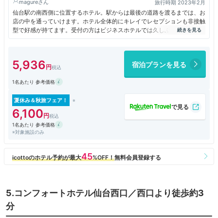
magure
旅行時期 2023年2月
仙台駅の南西側に位置するホテル。駅からは最後の道路を渡るまでは、お
店の中を通っていけます。ホテル全体的にキレイでレセプションも非接触
型で好感が持てます。受付の方はビジネスホテルでは久しぶりに素晴らし
い接客の方にお会いできました。部屋は広めで、セパレートの洗面所、お
風呂が良いです。特にお風呂は広く素晴らしいです。加湿空気清浄機が常
備していれば、間違いなく5つ星評価。
5,936
宿泊プランを見る
1名あたり 参考価格
夏休み＆秋旅フェア！
6,100
1名あたり 参考価格
※対象施設のみ
5.コンフォートホテル仙台西口／西口より徒歩約3
分