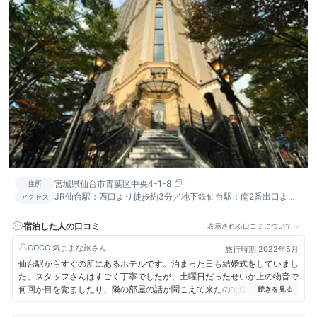
宮城県仙台市青葉区中央4-1-8
住所
JR仙台駅：西口より徒歩約3分／地下鉄仙台駅：南2番出口より
アクセス
徒歩約1分
宿泊した人の口コミ
表示される口コミについて
COCO 気ままな旅
旅行時期 2022年5月
仙台駅からすぐの所にあるホテルです。泊まった日も結婚式をしていまし
た。スタッフさんはすごく丁寧でしたが、土曜日だったせいか上の物音で
何回か目を覚ましたり、隣の部屋の話が聞こえて来たので建物はイマイチ
でした。