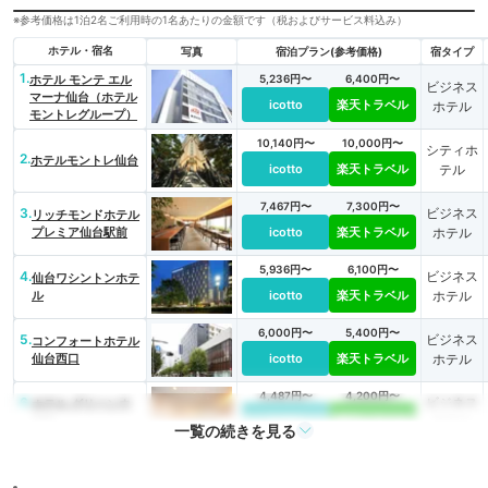
※参考価格は1泊2名ご利用時の1名あたりの金額です（税およびサービス料込み）
ホテル・宿名
写真
宿泊プラン(参考価格)
宿タイプ
1.
ホテル モンテ エル
5,236円〜
6,400円〜
ビジネス
マーナ仙台（ホテル
icotto
楽天トラベル
ホテル
モントレグループ）
10,140円〜
10,000円〜
シティホ
2.
ホテルモントレ仙台
icotto
楽天トラベル
テル
7,467円〜
7,300円〜
3.
ビジネス
リッチモンドホテル
プレミア仙台駅前
icotto
楽天トラベル
ホテル
5,936円〜
6,100円〜
4.
ビジネス
仙台ワシントンホテ
ル
icotto
楽天トラベル
ホテル
6,000円〜
5,400円〜
5.
ビジネス
コンフォートホテル
仙台西口
icotto
楽天トラベル
ホテル
4,487円〜
4,200円〜
6.
ビジネス
ホテル グリーンウ
エル
icotto
楽天トラベル
ホテル
一覧の続きを見る
5,878円〜
6,400円〜
7.
ビジネス
アルモントホテル仙
台
icotto
楽天トラベル
ホテル