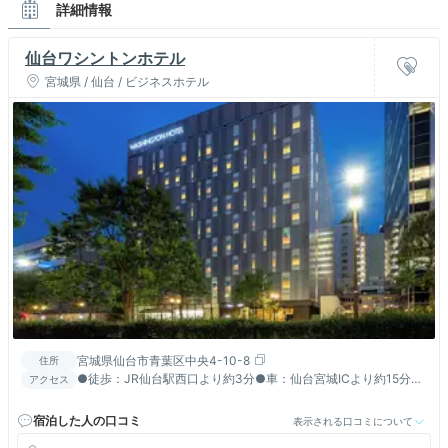
詳細情報
仙台ワシントンホテル
宮城県 / 仙台 / ビジネスホテル
宮城県仙台市青葉区中央4-10-8
住所
●徒歩：JR仙台駅西口より約3分●車：仙台宮城ICより約15分●
アクセス
空港：仙台空港アクセス線で仙台駅まで約25分●
宿泊した人の口コミ
表示される口コミについて