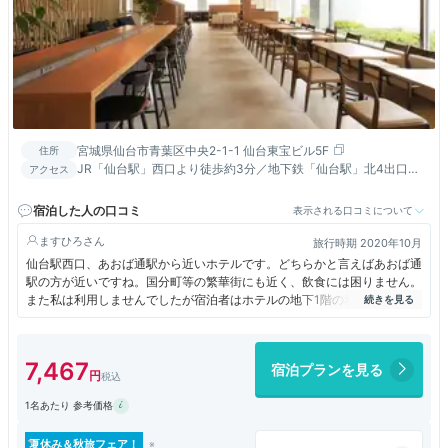
宮城県仙台市青葉区中央2-1-1 仙台東宝ビル5F
住所
JR「仙台駅」西口より徒歩約3分／地下鉄「仙台駅」北4出口よ
アクセス
り徒歩すぐ／JR仙石線「あおば通駅」出口1より徒歩約1分
宿泊した人の口コミ
表示される口コミについて
ますひろ
旅行時期 2020年10月
仙台駅西口、あおば通駅から近いホテルです。どちらかと言えばあおば通
駅の方が近いですね。国分町等の繁華街にも近く、飲食には困りません。
また私は利用しませんでしたが宿泊者はホテルの地下1階の和食のお店が
割引になるそうです。
部屋も綺麗ですし、観光、仕事に利用しやすいホテルと思います。
7,467
宿泊プランを見る
1名あたり 参考価格
夏休み＆秋旅フェア！