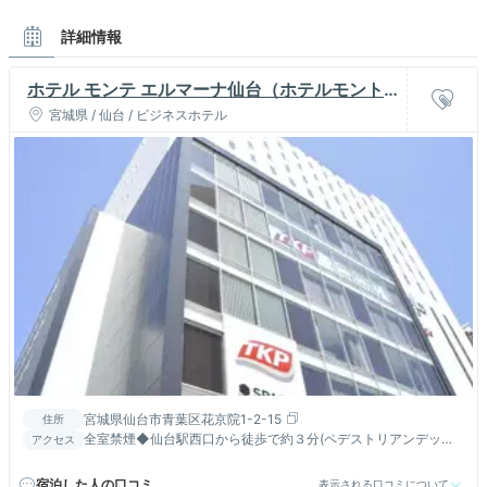
詳細情報
ホテル モンテ エルマーナ仙台（ホテルモント
レグループ）
宮城県 / 仙台 / ビジネスホテル
宮城県仙台市青葉区花京院1-2-15
住所
全室禁煙◆仙台駅西口から徒歩で約３分(ペデストリアンデッキ
アクセス
直結)
宿泊した人の口コミ
表示される口コミについて