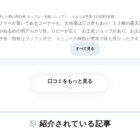
用した際の同行者
カップル・夫婦（シニア）
１人１泊予算
12,500円未満
ファーが置いてあるコーナーも。大浴場は三カ所もあり、１３種の露天
やぬるめの弱アルカリ性。ロビーが広く、お土産ショップがあり、お土
夕食・朝食はブッフェ式で、メニューの種類が豊富で味も良かったです
食事・ドリンク
4.0
バリアフリー
評価なし
口コミをもっと見る
紹介されている記事