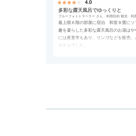
4.0
多彩な露天風呂でゆっくりと
ブルーフォトトラベラー
利用目的
観光
利
最上階６階の部屋に宿泊 和室８畳にソ
趣を凝らした多彩な露天風呂のお湯はや
には産直市もあり、リンゴなどを販売。
ホテルでした。
アクセス
4.0
コスパ
4.0
客室
4.0
接客対応
4.0
風呂
5.0