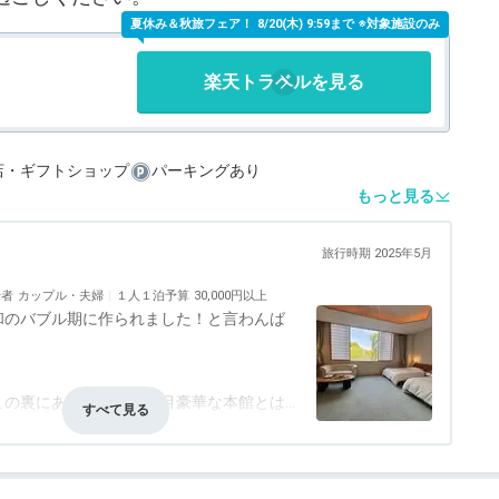
夏休み＆秋旅フェア！
8/20(木) 9:59まで ※対象施設のみ
楽天トラベルを見る
店・ギフトショップ
パーキングあり
もっと見る
旅行時期 2025年5月
行者
カップル・夫婦
１人１泊予算
30,000円以上
和のバブル期に作られました！と言わんば
この裏にある一角。見た目豪華な本館とは
買い取りました」という感じで他に宿泊客
事・ドリンク
3.0
バリアフリー
評価なし
。