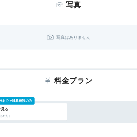
写真
らい広くて、自分の家のようにのんびりはで
温泉の大浴場、アネックスにも大浴場があ
風呂がありました。
、泉質は本館と同じで、他に利用者がいな
を堪能できたことは良かったです。
。普通に美味しくいただきました。
料金プラン
ちよく過ごせましたが、やはり、正直、お
 9:59まで ※対象施設のみ
？が若干あり、アネックスの大浴場も古さ
したが、全てヘタっており、借りたいとは
名あたり）
館との違いが大きすぎます。いくらGWと言
う少し綺麗にしていただきたいと思いまし