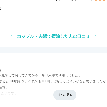
6
カップル・夫婦で宿泊した人の口コミ
婦
滝を見学して戻ってきてから日帰り入浴で利用しました。
ると100円引き、それでも1000円はちょっと高いかなと思いました
浴場。
みたいです。
ラッキーでした。
5.0
風呂
5.0
食事・ドリンク
評価なし
バリアフリー
評価なし