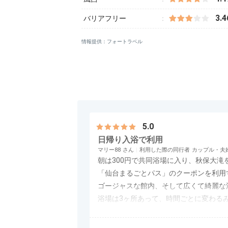
3.4
バリアフリー
情報提供：フォートラベル
5.0
日帰り入浴で利用
マリー88
利用した際の同行者
カップル・夫
朝は300円で共同浴場に入り、秋保大
「仙台まるごとパス」のクーポンを利用す
ゴージャスな館内、そして広くて綺麗な
浴場は3ヶ所あって、時間ごとに変わる
たまたま女性が2ヶ所使えたみたいで、
アクセス
評価なし
コスパ
3.0
客室
評価なし
接客対応
秋保温泉を十分堪能しました。