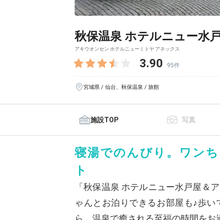
秋保温泉 ホテルニュー水
アキウオンセン ホテルニューミトヤ アネックス
3.90
95件
宮城県 / 仙台、秋保温泉 / 旅館
施設TOP
写真
寝湯でのんびり。ワンち
ト
「秋保温泉 ホテルニュー水戸屋＆
ゃんとお泊りできるお部屋も♪歩い
ら、温泉で癒される至福の時間をお