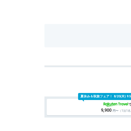
お部屋は2人で過ごすにはもったいないく
きました。
備え付けのお風呂はありましたが、本館に
ったので、利用しませんでした。
本館の大浴場はスパ並みに広く様々な露天
アネックスの大浴場は規模は小さいものの
かったから、1人でのんびりと広いお風呂
食事はコース料理を本館でいただきました
本館へは歩いて1分かからないくらいです。
スタッフの対応などには全く問題なく気持
夏休み＆秋旅フェア！
8/20(木)
部屋は古さが否めず、埃っぽさ？カビ臭さ
が否めませんでした。貸し出し枕もありま
9,900
（1泊1
おもえませんでした。
資金ギリギリなのかな、とは思いますが本
えど、あの値段で人を呼ぶのであれば、も