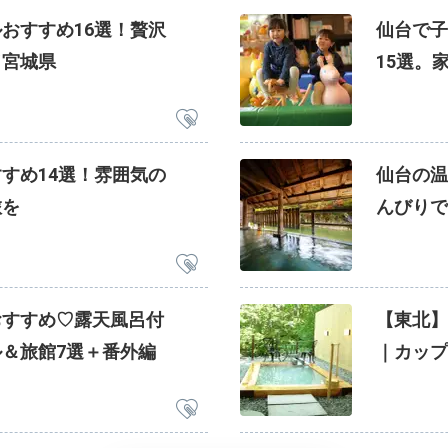
おすすめ16選！贅沢
仙台で子
／宮城県
15選。
すめ14選！雰囲気の
仙台の温
旅を
んびりで
おすすめ♡露天風呂付
【東北】
＆旅館7選＋番外編
｜カップ