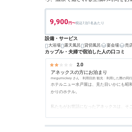
9,900
1泊1名あたり
設備・サービス
大浴場
露天風呂
貸切風呂
宴会場
売
カップル・夫婦で宿泊した人の口コミ
2.0
アネックスの方にお泊まり
megumickey
利用目的
観光
利用した際の同
ホテルニュー水戸屋は、見た目いかにも昭
かりのホテル。
私たちがお世話になったアネックスは、そ
違い「以前はどこかの保養所だったとこを
アクセス
2.5
コスパ
1.0
客室
2.0
接客対応
4.0
風呂
1.0
食
はいないのでは？というくらい静かでした