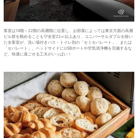
客室は14階～22階の高層階に位置し、お部屋によっては東京方面の高層
ビル群を眺めることも♡全室22㎡以上あり、ユニバーサルダブルを除い
た全客室が、洗い場付きバス・トイレ別の「セミセパレート」、または
「セパレート」。ベッドサイドにUSBポートや空気清浄機を完備するな
ど、快適に過ごせる工夫がいっぱい！