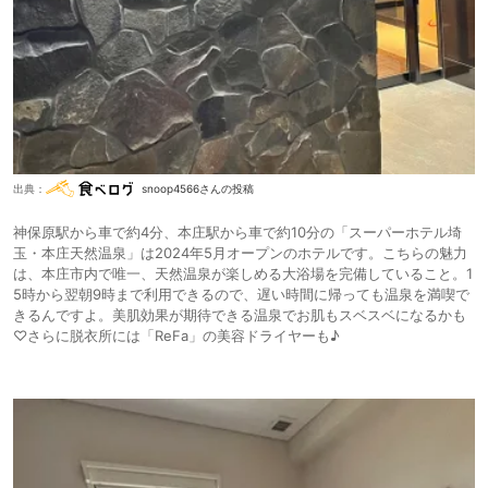
出典：
snoop4566さんの投稿
神保原駅から車で約4分、本庄駅から車で約10分の「スーパーホテル埼
玉・本庄天然温泉」は2024年5月オープンのホテルです。こちらの魅力
は、本庄市内で唯一、天然温泉が楽しめる大浴場を完備していること。1
5時から翌朝9時まで利用できるので、遅い時間に帰っても温泉を満喫で
きるんですよ。美肌効果が期待できる温泉でお肌もスベスベになるかも
♡さらに脱衣所には「ReFa」の美容ドライヤーも♪