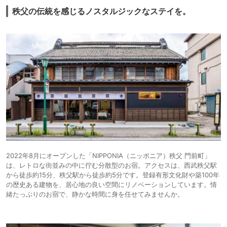
秩父の伝統を感じるノスタルジックなステイを。
2022年8月にオープンした「NIPPONIA（ニッポニア）秩父 門前町」
は、レトロな街並みの中に佇む分散型のお宿。アクセスは、西武秩父駅
から徒歩約15分、秩父駅から徒歩約5分です。登録有形文化財や築100年
の歴史ある建物を、居心地の良い空間にリノベーションしています。情
緒たっぷりのお宿で、静かな時間に身を任せてみませんか。