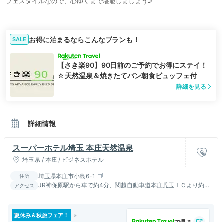
フェスタイルなので、心ゆくまで堪能しましょう♪
お得に泊まるならこんなプランも！
SALE
【さき楽90】90日前のご予約でお得にステイ！
☆天然温泉＆焼きたてパン朝食ビュッフェ付
詳細を見る
詳細情報
スーパーホテル埼玉 本庄天然温泉
埼玉県 / 本庄 / ビジネスホテル
埼玉県本庄市小島6-1
住所
JR神保原駅から車で約4分、関越自動車道本庄児玉ＩＣより約10
アクセス
分、本庄駅・本庄早稲田駅からは車でそれぞれ10分/15分
夏休み＆秋旅フェア！