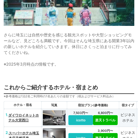
さらに埼玉には自然や歴史を感じる観光スポットや大型ショッピングモ
ールなど、見どころも満載です。今回はそんな埼玉県にある開業3年以内
の新しいホテルを紹介していきます。休日にさくっと泊まりに行ってみ
てくださいね。
※2025年3月時点の情報です。
これからご紹介するホテル・宿まとめ
※参考価格は1泊2名ご利用時の1名あたりの金額です（税およびサービス料込み）
ホテル・宿名
写真
宿泊プラン(参考価格)
宿タイプ
7,503円〜
6,800円〜
1.
ビジネス
ダイワロイネットホ
テル大宮西口
icotto
楽天トラベル
ホテル
3,900円〜
2.
ビジネス
スーパーホテル埼玉
本庄天然温泉
icotto
楽天トラベル