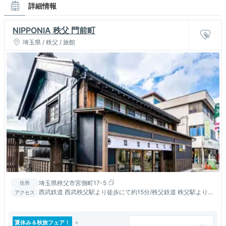
詳細情報
NIPPONIA 秩父 門前町
埼玉県 / 秩父 / 旅館
埼玉県秩父市宮側町17-5
住所
西武鉄道 西武秩父駅より徒歩にて約15分/秩父鉄道 秩父駅より徒
アクセス
歩にて約5分（送迎あり）
夏休み＆秋旅フェア！