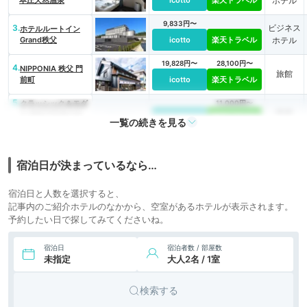
ホテル
9,833円〜
3.
ビジネス
ホテルルートイン
Grand秩父
icotto
楽天トラベル
ホテル
19,828円〜
28,100円〜
4.
NIPPONIA 秩父 門
旅館
前町
icotto
楽天トラベル
5.
クラッシック＆モダ
11,000円〜
民宿
ン セルフスタイル
icotto
楽天トラベル
一覧の続きを見る
ホテル 番場おおそ
ね
宿泊日が決まっているなら…
宿泊日と人数を選択すると、
記事内のご紹介ホテルのなかから、空室があるホテルが表示されます。
予約したい日で探してみてくださいね。
宿泊日
宿泊者数 / 部屋数
未指定
大人2名 / 1室
検索する