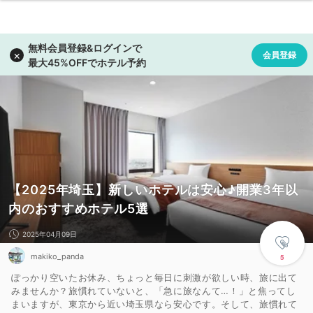
【2025年埼玉】新しいホテルは安心♪開業3年以
内のおすすめホテル5選
2025年04月09日
makiko_panda
5
ぽっかり空いたお休み、ちょっと毎日に刺激が欲しい時、旅に出て
みませんか？旅慣れていないと、「急に旅なんて…！」と焦ってし
まいますが、東京から近い埼玉県なら安心です。そして、旅慣れて