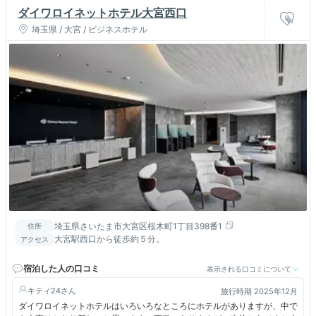
ダイワロイネットホテル大宮西口
埼玉県 / 大宮 / ビジネスホテル
埼玉県さいたま市大宮区桜木町1丁目398番1
住所
大宮駅西口から徒歩約５分。
アクセス
宿泊した人の口コミ
表示される口コミについて
キティ24
旅行時期 2025年12月
ダイワロイネットホテルはいろいろなところにホテルがありますが、中で