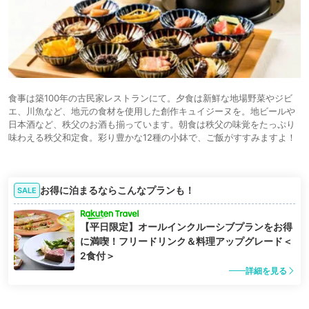
食事は築100年の古民家レストランにて。夕食は新鮮な地場野菜やジビ
エ、川魚など、地元の食材を使用した創作キュイジーヌを。地ビールや
日本酒など、秩父のお酒も揃っています。朝食は秩父の味覚をたっぷり
味わえる秩父和定食。彩り豊かな12種の小鉢で、ご飯がすすみますよ！
お得に泊まるならこんなプランも！
SALE
【平日限定】オールインクルーシブプランをお得
に満喫！フリードリンク＆料理アップグレード＜
2食付＞
詳細を見る