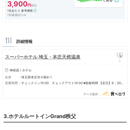
3,900
1名あたり 参考価格
※対象施設のみ
詳細情報
スーパーホテル 埼玉・本庄天然温泉
0
神保原 / ホテル
住所
埼玉県本庄市小島6-1
営業時間
チェックイン15:00、チェックアウト10:00 ◾️朝食時間 【全日】6：30～
8：30 ◾️男女別天然温泉 【全日】15：00～翌朝9：00 ◾️ウェルカムバー
【全日】17：00～21：00
データ提供
3.ホテルルートインGrand秩父