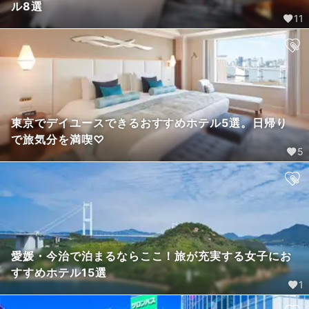
ル8選
11
東京でデイユースできるおすすめホテル5選。日帰り
で旅気分を満喫♡
5
愛媛・今治で泊まるならここ！旅が充実する女子にお
すすめホテル15選
1