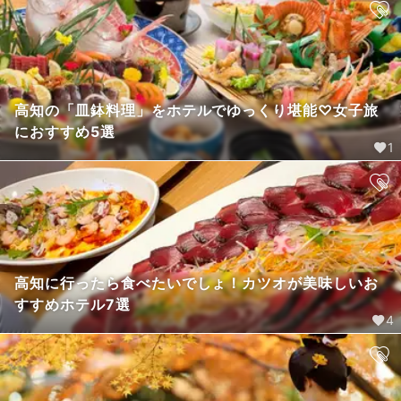
高知の「皿鉢料理」をホテルでゆっくり堪能♡女子旅
におすすめ5選
1
高知に行ったら食べたいでしょ！カツオが美味しいお
すすめホテル7選
4