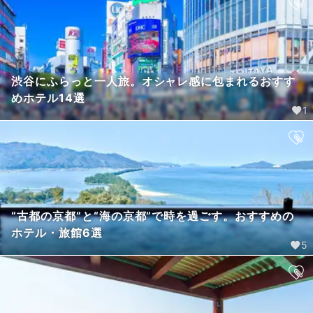
渋谷にふらっと一人旅。オシャレ感に包まれるおすす
めホテル14選
1
“古都の京都”と“海の京都”で時を過ごす。おすすめの
ホテル・旅館6選
5