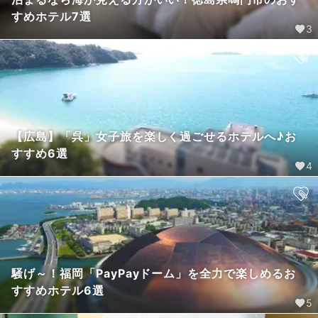
すめホテル7選
3
【広島】「呉」女子旅を楽しく過ごせるホテルへ♪お
すすめ6選
4
騒げ～！福岡「PayPayドーム」を全力で楽しめるお
すすめホテル6選
5