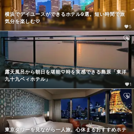
横浜でデイユースができるホテル9選。短い時間で旅
気分を楽しむ♡
5
露天風呂から朝日を堪能♡時を実感できる島原「東洋
九十九ベィホテル」
1
東京タワーを見ながら一人旅。心休まるおすすめホテ