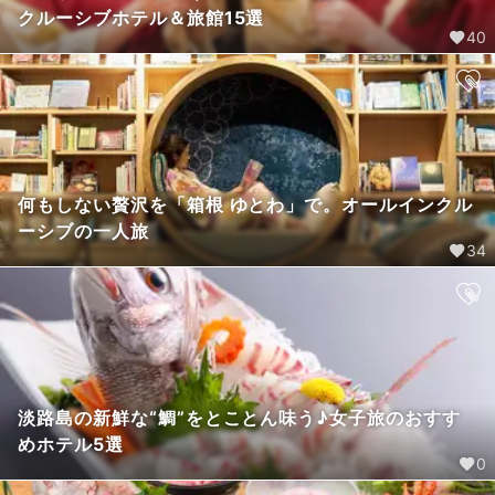
クルーシブホテル＆旅館15選
40
何もしない贅沢を「箱根 ゆとわ」で。オールインクル
ーシブの一人旅
34
淡路島の新鮮な“鯛”をとことん味う♪女子旅のおすす
めホテル5選
0