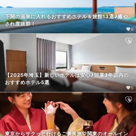
下関の温泉に入れるおすすめホテル＆旅館13選♪癒や
され度抜群！
8
【2025年埼玉】新しいホテルは安心♪開業3年以内の
おすすめホテル5選
5
東京からサクっと行けるご褒美旅♡関東のオールイン