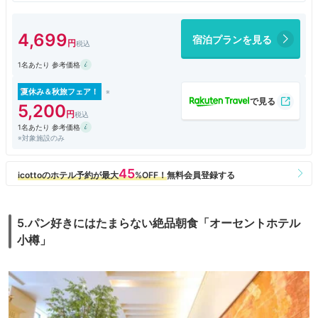
なのは少しさびしい。全体的に施設面の充実が欲しいところです。
4,699
宿泊プランを見る
1名あたり 参考価格
夏休み＆秋旅フェア！
5,200
1名あたり 参考価格
※対象施設のみ
5.パン好きにはたまらない絶品朝食「オーセントホテル
小樽」