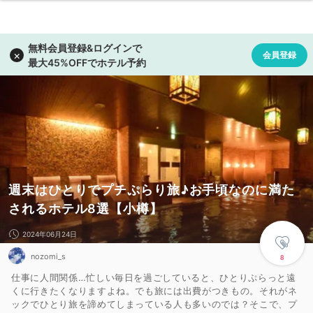
週末はひとりでプチぷらり旅♪お手頃なのに満た
されるホテル8選【小樽】
2024年06月24日
nozomi_s
8
仕事に人間関係…忙しい毎日を過ごしていると、ひとりぷらっと遠
くに行きたくなりますよね。でも旅には出費がつきもの。それがネ
ックでひとり旅を諦めてしまっている人も多いのでは？そこで、プ