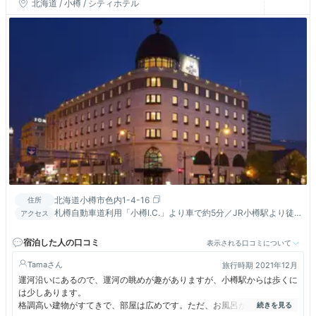
北海道 / 小樽 / シティホテル
北海道小樽市色内1-4-16
住所
札樽自動車道利用「小樽I.C.」より車で約5分／JR小樽駅より徒
アクセス
歩約7分
宿泊した人の口コミ
表示される口コミについて
Tama
旅行時期 2021年12月
運河沿いにあるので、運河の眺めが趣がありますが、小樽駅からは歩くに
は少しあります。
格調高い建物がすてきで、部屋は広めです。ただ、お風呂が部屋風呂だけ