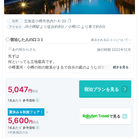
北海道小樽市色内1-4-20
住所
JR小樽駅より徒歩約8分／小樽I.C.より車で約5分
アクセス
宿泊した人の口コミ
表示される口コミについて
あの街から
旅行時期 2022年12月
先ずは
何といっても立地最高です。
小樽運河・小樽の街の散策がまるで自分の庭のような感覚で
歩くことができます。
長くは歩けない方は、散策を何度かに分け
途中にお部屋に戻って一休みしてパワーチャージしてください。
5,047
宿泊プランを見る
これもホテルがとても良い立地ゆえ可能なことですし
ホテルに帰ってくるとスタッフさんがいつも笑顔で迎えてくれます。
1名あたり 参考価格
部屋は
レトロでクラッシックな趣で落ち着きます。
設備は最新で Wifi・空気清浄機・冷暖房・TV・冷蔵庫など必要な
夏休み＆秋旅フェア！
ものはそろっています。静かに過ごすことができます。
5,600
また、最上階にある展望大浴場からは運河を望むことができます。
1名あたり 参考価格
※対象施設のみ
最高の立地で小樽の宿はここ。と思える良いホテル