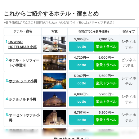
これからご紹介するホテル・宿まとめ
※参考価格は1泊2名ご利用時の1名あたりの金額です（税およびサービス料込み）
ホテル・宿名
写真
宿泊プラン(参考価格)
宿タイプ
5,985円〜
7,900円〜
1.
シティホ
UNWIND
icotto
楽天トラベル
HOTEL&BAR 小樽
テル
4,720円〜
5,000円〜
2.
ビジネス
ホテル・トリフィー
icotto
楽天トラベル
ト小樽運河
ホテル
5,047円〜
5,600円〜
シティホ
3.
ホテル ソニア小樽
icotto
楽天トラベル
テル
4,699円〜
5,200円〜
シティホ
4.
ホテルノルド小樽
icotto
楽天トラベル
テル
6,767円〜
6,200円〜
5.
シティホ
オーセントホテル小
icotto
楽天トラベル
樽
テル
6.
天然温泉 灯の湯 ド
6,087円〜
6,800円〜
ビジネス
ーミーイン
icotto
楽天トラベル
ホテル