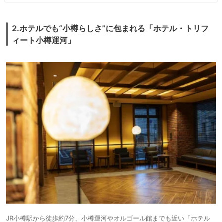
そして特筆すべきは、ホテルで最もクラシックとコンテンポラリーの融合
を表現したメインダイニング「THE BALL」で頂く朝食！！90年前から変
2.ホテルでも“小樽らしさ”に包まれる「ホテル・トリフ
わらないというステンドグラスがとても美しい空間で、朝食はモーニング
ィート小樽運河」
ハイティーで出されます。
通常三段のアフタヌーンティー形式、私は一人でしたので二段に減らされ
てしまいましが(;^ω^)
内容はそう大した物でもないのですが、こんな様式で出されるとやっぱり
豪華で美味しく感じます（笑）
小樽駅からは徒歩10分強、バスもありますが...
小樽運河にもほど近く、何度でも時間を変えて見たい運河の風景もばっち
り堪能出来ます。
UNWIND HOTEL & BAR 小樽
https://www.hotel-unwind.com/otaru/
JR小樽駅から徒歩約7分、小樽運河やオルゴール館までも近い「ホテル