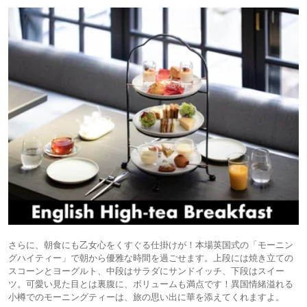
さらに、朝食にも乙女心をくすぐる仕掛けが！本場英国式の「モーニン
グハイティー」で朝から優雅な時間を過ごせます。上段には焼き立ての
スコーンとヨーグルト、中段はサラダにサンドイッチ、下段はスイー
ツ。可愛い見た目とは裏腹に、ボリュームも満点です！異国情緒溢れる
小樽でのモーニングティーは、旅の思い出に華を添えてくれますよ。