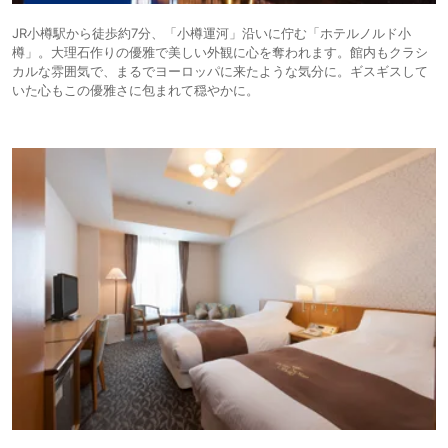
JR小樽駅から徒歩約7分、「小樽運河」沿いに佇む「ホテルノルド小
樽」。大理石作りの優雅で美しい外観に心を奪われます。館内もクラシ
カルな雰囲気で、まるでヨーロッパに来たような気分に。ギスギスして
いた心もこの優雅さに包まれて穏やかに。