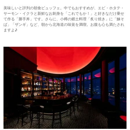
美味しいと評判の朝食ビュッフェ。中でもおすすめが、エビ・ホタテ・
サーモン・イクラと新鮮なお刺身を「これでもか！」と好きなだけ乗せ
て作る「勝手丼」です。さらに、小樽の郷土料理「炙り焼き」に「鰊そ
ば」「ザンギ」など、朝から北海道の味覚を満喫。お腹も心も満たされ
ますよ♪