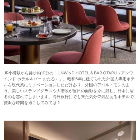
JR小樽駅から徒歩約10分の「UNWIND HOTEL & BAR OTARU（アンワ
インド ホテル＆バー おたる）」。昭和6年に建てられた外国人専用ホテ
ルを現代風にリノベーションしただけあり、外国のアパルトモンのよ
う。美しいステンドグラスや大階段が当日の面影を今に残し、日本に居
るのを忘れてしまいます。海外旅行にでも来た気分♡気品あるホテルで
贅沢な時間を過ごしてみては？