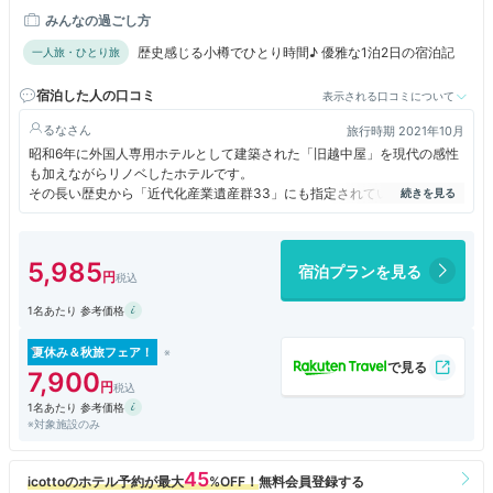
みんなの過ごし方
歴史感じる小樽でひとり時間♪ 優雅な1泊2日の宿泊記
一人旅・ひとり旅
宿泊した人の口コミ
表示される口コミについて
るな
旅行時期 2021年10月
昭和6年に外国人専用ホテルとして建築された「旧越中屋」を現代の感性
も加えながらリノベしたホテルです。
その長い歴史から「近代化産業遺産群33」にも指定されているそうで、
縦に長く美しいベイウィンドゥは建築当時のものがそのまま生かされてい
るのだとか。
こじんまりとしたホテルでも随所に歴史の記憶を継承してオープンした美
5,985
宿泊プランを見る
しいホテル☆
1名あたり 参考価格
泊まったお部屋はベーシックダブルルーム。
ちょっと手狭かな？とも思いますが、一人なので十分。冷蔵庫にはコンプ
リメンタリーのミネラルが二本入ってました！！
夏休み＆秋旅フェア！
バスルームとおトイレは別になっていました。
7,900
ルームウェアはお部屋に完備されておらず、チェックインの際にフロント
1名あたり 参考価格
で貸してもらえます。サイズはSML、男女兼用らしくちょっと大きめな
※対象施設のみ
のでワンサイズ小さな物がいいようです。
17:00～18:30 1FのBAR IGNISにて無料のワインサービスが♪ワインの他
にもリンゴジュースとオレンジジュースもありました。