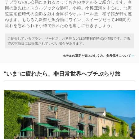
チプラなのに心満たされるとっておきのホテルをご紹介します。今
回の旅先はノスタルジックな港町、小樽。小樽運河を中心に、北海
道開拓使時代の面影を残す倉庫群やオルゴール堂、硝子館が軒を連
ねます。もちろん新鮮な魚介類にワイン、スイーツだって♪時間の
流れを忘れられる小樽で疲れた心を癒しに行きましょう。
ホテルの選定と売上のしくみ、参考価格について
“いま”に疲れたら、非日常世界へプチぷらり旅