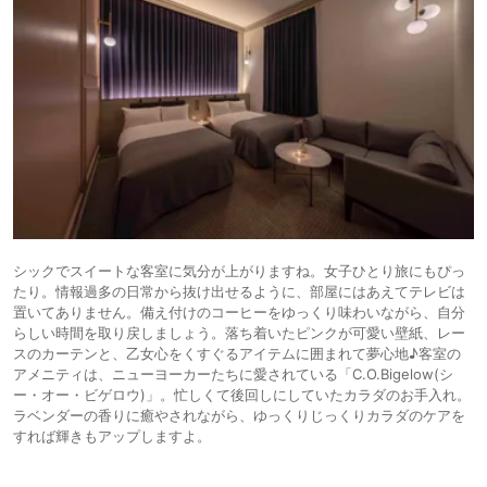
シックでスイートな客室に気分が上がりますね。女子ひとり旅にもぴっ
たり。情報過多の日常から抜け出せるように、部屋にはあえてテレビは
置いてありません。備え付けのコーヒーをゆっくり味わいながら、自分
らしい時間を取り戻しましょう。落ち着いたピンクが可愛い壁紙、レー
スのカーテンと、乙女心をくすぐるアイテムに囲まれて夢心地♪客室の
アメニティは、ニューヨーカーたちに愛されている「C.O.Bigelow(シ
ー・オー・ビゲロウ)」。忙しくて後回しにしていたカラダのお手入れ。
ラベンダーの香りに癒やされながら、ゆっくりじっくりカラダのケアを
すれば輝きもアップしますよ。