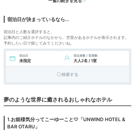
一覧の続きを見る
PREMIUM小樽
8,819円〜
7,900円〜
7.
シティホ
小樽 朝里クラッセ
icotto
楽天トラベル
ホテル
テル
宿泊日が決まっているなら…
5,307円〜
5,700円〜
シティホ
宿泊日と人数を選択すると、
8.
グランドパーク小樽
icotto
楽天トラベル
テル
記事内のご紹介ホテルのなかから、空室があるホテルが表示されます。
予約したい日で探してみてくださいね。
宿泊日
宿泊者数 / 部屋数
未指定
大人2名 / 1室
検索する
夢のような世界に癒されるおしゃれなホテル
1.お姫様気分ってこーゆーこと♡「UNWIND HOTEL &
BAR OTARU」