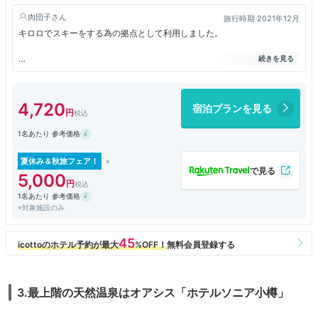
肉団子
旅行時期 2021年12月
キロロでスキーをする為の拠点として利用しました。
良かった所
１、部屋が広くて綺麗。
4,720
宿泊プランを見る
２、操舵輪の鏡や冷蔵庫が入った樽部屋の中にあって雰囲気がいい。
３、ベッドは低反発型ではなくスプリングベッドだが眠りやすい。
1名あたり 参考価格
４、ホテルの敷地にある駐車場はタワー駐車場と露天駐車場の二つ。提携
駐車場はホテルの敷地の駐車場より安いが出し入れができない。
５、ベッドヘッド周りに USBポート やコンセントがある。
夏休み＆秋旅フェア！
６、スタッフはとてもしっかり働いていて親切。雪道に関するアドバイス
5,000
もしっかりくれた。
1名あたり 参考価格
７、館内温泉が気持ちいい。羊蹄山と鉄道の壁絵だった。
※対象施設のみ
８、トイレの便座が大きく使いやすい衛生面で良い。
残念だったところ
１、大浴場は洗い場と湯船が近すぎて洗剤が中に入って泡だらけになって
いた。
3.最上階の天然温泉はオアシス「ホテルソニア小樽」