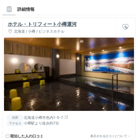
詳細情報
ホテル・トリフィート小樽運河
北海道 / 小樽 / ビジネスホテル
北海道小樽市色内1-5-7
住所
小樽駅より徒歩約7分
アクセス
宿泊した人の口コミ
表示される口コミについて