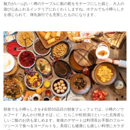
魅力がいっぱい！樽のテーブルに船の舵をモチーフにした鏡と、大人の
遊び心あふれるインテリアにわくわくしますね。ホテルでも小樽らしさ
を感じられて、弾丸旅行でも充実したものになります。
朝食でも小樽らしさを♪全部50品目の朝食ブュッフェでは、小樽のソウ
ルフード「あんかけ焼きそば」に、たらこや松前漬けといった北海道ら
しいご飯のお供も楽しめます。食後のデザートは料理長お手製のフルー
ツソースで食べるヨーグルトを。美容にも健康にも嬉しい料理にカラダ