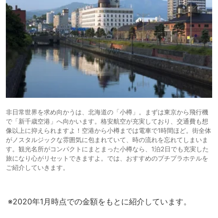
非日常世界を求め向かうは、北海道の「小樽」。まずは東京から飛行機
で「新千歳空港」へ向かいます。格安航空が充実しており、交通費も想
像以上に抑えられますよ！空港から小樽までは電車で1時間ほど。街全体
がノスタルジックな雰囲気に包まれていて、時の流れを忘れてしまいま
す。観光名所がコンパクトにまとまった小樽なら、1泊2日でも充実した
旅になり心がリセットできますよ。では、おすすめのプチプラホテルを
ご紹介していきます。
※2020年1月時点での金額をもとに紹介しています。