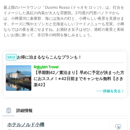
最上階のバーラウンジ「Duomo Rosso (ドゥオモ ロッソ)」は、灯台を
イメージした真紅の内装が大人な雰囲気。270度の円形パノラマから
は、小樽運河に倉庫群、海には漁火の灯と、小樽らしい夜景を見渡せま
す。チーズに鴨やエゾシカと北海道らしいフードメニューも充実。小樽
ならではの夜を過ごせますね。お酒好き女子はぜひ。港町の夜景と美味
しいお酒に酔って、非日常の時間を愉しみましょう。
お得に泊まるならこんなプランも！
SALE
【早期割42／素泊まり】早めに予定が決まった方
におススメ！※42日前までキャンセル無料【さき
楽42】
詳細を見る
詳細情報
ホテルノルド小樽