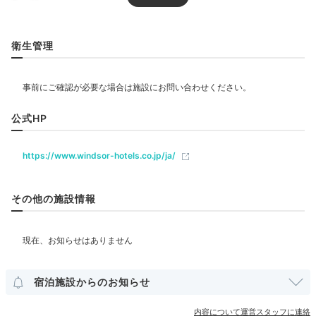
プール
こじんまりとした温泉は男女入れ替え制。わたしが行った時は夜は
露天風呂付き、翌朝は内湯のみでした。サウナもあります。シャン
衛生管理
プーはロクシタンでとても良い香りでした。
リラクゼーション
サウナ
ジム・フィットネス
公式HP
飲食
Bar
レストラン
バー
カフェ
ルームサービス
22:00
https://www.windsor-hotels.co.jp/ja/
落ち着きのあるバーで
ベビー＆子供関連
リゾートの夜の締めくくり
その他の施設情報
部屋情報
コネクティングルーム
宿泊施設からのお知らせ
その他館内施設
内容について運営スタッフに連絡