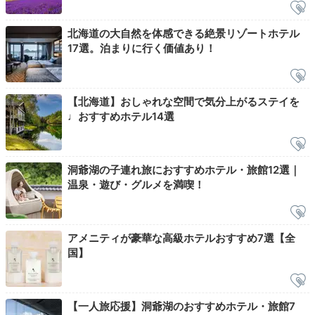
エントランス
ホテ
チェックアウトの時間は12時。のんびり起床＆身支度
北海道の大自然を体感できる絶景リゾートホテル
ができます。モダンなエントランスで記念写真を撮れば
17選。泊まりに行く価値あり！
思い出の一枚に。
パン屋さんやギフトショップなど、
館内ショップも多くある
ためお店巡りをするのも楽し
いですね。
【北海道】おしゃれな空間で気分上がるステイを
♩おすすめホテル14選
yurions24
洞爺湖の子連れ旅におすすめホテル・旅館12選｜
温泉・遊び・グルメを満喫！
チェックアウトが12時だったのでゆっくりと過ごせました。玄関出
たところで写真を撮っていたら、スタッフの方が入り口のところで
写真を撮ってくれました。
アメニティが豪華な高級ホテルおすすめ7選【全
国】
Sightseeing
【一人旅応援】洞爺湖のおすすめホテル・旅館7