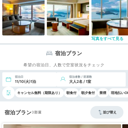
写真をすべて見る
宿泊プラン
希望の宿泊日、人数で空室状況をチェック
宿泊日
宿泊者数 / 部屋数
11/10(火)1泊
大人2名 / 1室
キャンセル無料（期限あり）
朝食付
朝夕食付
禁煙
現地払いO
宿泊プラン
3
並び替え