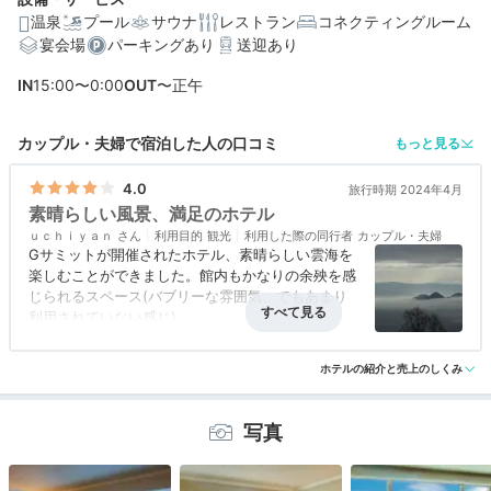
温泉
プール
サウナ
レストラン
コネクティングルーム
宴会場
パーキングあり
送迎あり
編集部おすすめの３つのポイント
IN
15:00〜0:00
OUT
〜正午
標高625ｍの山上から眺める洞爺湖の絶景レイクビュー！
スイートルーム「プルミエールスタイル」は多彩な特典
カップル・夫婦で宿泊した人の口コミ
もっと見る
で贅沢気分
4.0
旅行時期 2024年4月
温泉にバー、お買い物の施設も充実♪おこもりステイも満
素晴らしい風景、満足のホテル
喫できる
ｕｃｈｉｙａｎ
利用目的
観光
利用した際の同行者
カップル・夫婦
Gサミットが開催されたホテル、素晴らしい雲海を
楽しむことができました。館内もかなりの余殃を感
じられるスペース(バブリーな雰囲気、でもあまり
利用されていない感じ)
部屋も清潔感があり、アメニティーも有名ブランド
アクセス
評価なし
コスパ
評価なし
客室
4.0
接客対応
評価なし
フランス料理も美味しく、残念だったのがお風呂、
ホテルの紹介と売上のしくみ
風呂
2.5
食事・ドリンク
評価なし
バリアフリー
評価なし
あまりに遠く、規模の割に小さく、風景も・・
朝食は朝シャンパンもあり、5種類チョイス&ビュ
ッフ方式でした
写真