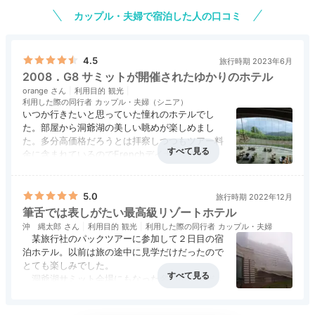
種類豊富なレストラン
カップル・夫婦で宿泊した人の口コミ
北海道食材を堪能して
4.5
旅行時期 2023年6月
2008．G8 サミットが開催されたゆかりのホテル
orange
利用目的
観光
利用した際の同行者
カップル・夫婦（シニア）
いつか行きたいと思っていた憧れのホテルでし
た。部屋から洞爺湖の美しい眺めが楽しめまし
た。多分高価格だろうとは拝察しつつもツアー料
金に含まれているのでFrenchデイナーも気楽に
エンジョイしました。海外の旅でも引けを取らな
アクセス
4.5
コスパ
4.5
客室
4.5
接客対応
4.5
風呂
4.5
いハイセンスな寛ぎが得られました
食事・ドリンク
4.5
バリアフリー
4.5
5.0
旅行時期 2022年12月
筆舌では表しがたい最高級リゾートホテル
ギリガンズアイランド
杜氏
沖 縄太郎
利用目的
観光
利用した際の同行者
カップル・夫婦
某旅行社のパックツアーに参加して２日目の宿
ディナーは鉄板焼き、和洋中、フレンチ等館内7つのレ
泊ホテル。以前は旅の途中に見学だけだったので
とても楽しみでした。
ストランからお好みでチョイス。
ハーブ豚やタラバ蟹な
洞爺湖サミット会場にもなった名門ホテルだけ
ど北海道の食材を贅沢に使用した料理
が楽しめます。一
に、接客・各施設・温泉・食事すべてに申し分な
流の料理人が腕によりをかけた、味わい深い一皿に舌
アクセス
5.0
コスパ
評価なし
客室
5.0
接客対応
5.0
風呂
5.0
く、特に２Ｆレストラン「ギリガンズ」でいただ
食事・ドリンク
5.0
バリアフリー
5.0