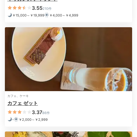
3.55
210件
￥15,000～￥19,999
￥4,000～￥4,999
2日目
Breakfast
09:00
和洋でお好みの朝食を
朝から優雅な気分に♪
カフェ、ケーキ
カフェ ゼット
3.37
86件
-
￥2,000～￥2,999