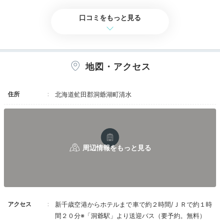
鼓。
いた洋朝食は格別でした。
また温泉「山泉」の「ひのき風呂+露天風呂」
口コミをもっと見る
と「御影石の浴場」は当日と翌日に入れ替わりま
す。
yurions24
地図・アクセス
館内のギリガンズアイランドでフレンチディナー。北海
道産の食材を使用したお魚料理や自家製パンは目でも舌
+5
でも美味しかったです。ドリンクメニューも豊富でし
住所
北海道虻田郡洞爺湖町清水
た。
Onsen
21:00
湯浴みをしながら
自然との一体感を
アクセス
新千歳空港からホテルまで車で約２時間/ＪＲで約１時
間２０分※「洞爺駅」より送迎バス（要予約。無料）