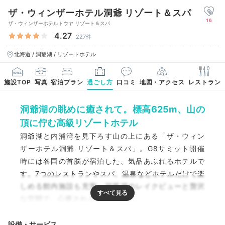
ザ・ウィンザーホテル洞爺 リゾート＆スパ
16
ザ・ウィンザーホテルトウヤ リゾート＆スパ
4.27
227件
北海道 / 洞爺湖 / リゾートホテル
施設TOP
写真
宿泊プラン
過ごし方
口コミ
地図・アクセス
レストラン
洞爺湖の眺めに癒されて。標高625m、山の
頂に佇む高級リゾートホテル
洞爺湖と内浦湾を見下ろす山の上にある「ザ・ウィン
ザーホテル洞爺 リゾート＆スパ」。G8サミット開催
時には各国の首脳が宿泊した、気品あふれるホテルで
す。7つのレストランやスパ、温泉などホテルだけで楽
しめる館内施設も充実。洞爺湖のレイクビューと贅沢
な空間で、心癒されるひとときを。
設備・サービス