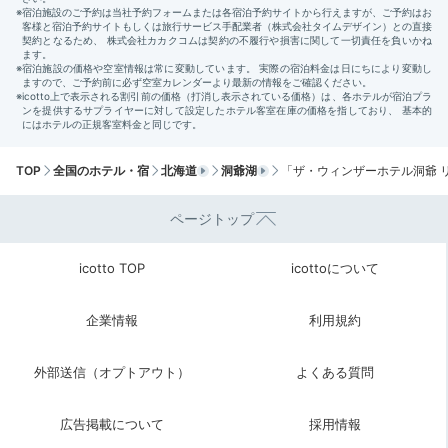
にもぴったり◎
きのこたっぷりの「キノコ汁」は必食の
一杯。
Cafe
15:00
ホテルから車で約1時間35分
TOP
全国のホテル・宿
北海道
洞爺湖
「ザ・ウィンザーホテル洞爺 
スイーツリゾートで
ページトップ
移動中の小腹を満たそう♪
icotto TOP
icottoについて
企業情報
利用規約
外部送信（オプトアウト）
よくある質問
広告掲載について
採用情報