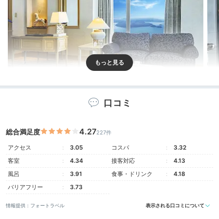
ウィンザースイート【客室】
ウィ
口コミ
客室のタイプは2種類。「プルミエールサロン」の利用
など7種類もの特典が受けられるスイートルームの「プ
ルミエールスタイル」、リーズナブルな「カジュアルス
4.27
総合満足度
227件
タイル」から選べます。ゆったりした広さの贅沢空間で
アクセス
3.05
コスパ
3.32
くつろぎましょう。
客室
4.34
接客対応
4.13
風呂
3.91
食事・ドリンク
4.18
バリアフリー
3.73
Dinner
情報提供：フォートラベル
表示される口コミについて
19:00