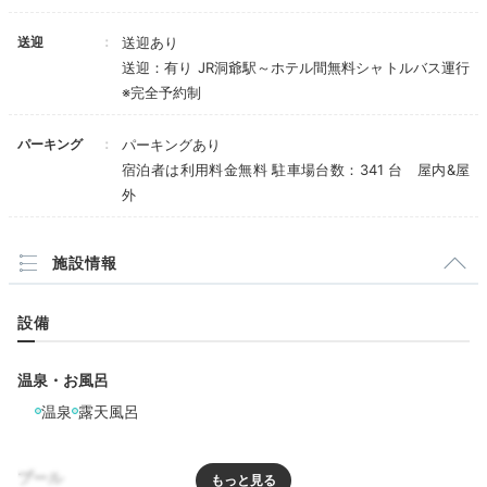
送迎
送迎あり
送迎：有り JR洞爺駅～ホテル間無料シャトルバス運行
※完全予約制
パーキング
パーキングあり
宿泊者は利用料金無料 駐車場台数：341 台 屋内&屋
外
数寄屋造りの日本情緒溢れる温泉は、檜風呂と石風呂で
施設情報
それぞれ男女入れ替え制。どちらにもサウナがあるのが
嬉しいですね。
檜風呂側には露天風呂付き！
辺りには豊
設備
かな緑が広がり、湯あみをしながら肌で大自然を感じら
れます。
温泉・お風呂
温泉
露天風呂
yurions24
プール