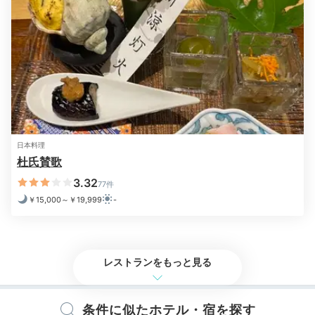
ギリガンズアイランド
チェ
朝食は、「チェロステラート」にて和定食、「ギリガン
ズアイランド」にて、選べるメイン＋ハーフビュッフェ
スタイルの洋食がいただけます。
洋食を選ぶとスパーク
リングワインがいただけるため、朝から贅沢気分に浸れ
日本料理
杜氏賛歌
ます♪
3.32
77件
￥15,000～￥19,999
-
yurions24
朝食はギリガンズアイランドで。卵料理のスフレオムレ
レストランをもっと見る
ツは、ふわふわで見た目も映えておすすめ！ ハーフビ
+2
ュッフェで、パンやソフトドリンク、スープが食べ放題
でした。
条件に似たホテル・宿を探す