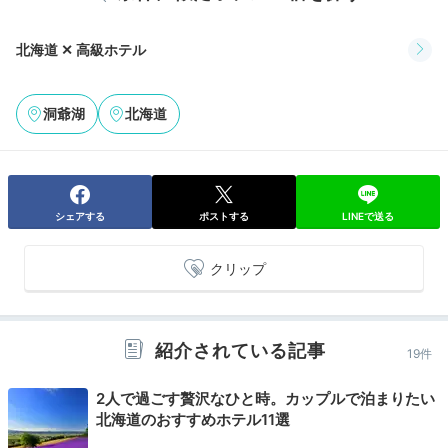
北海道 ✕ 高級ホテル
Check-out
12:00
洞爺湖
北海道
宿を出発
ゆったり身支度して
チェックアウトへ
シェアする
ポストする
LINEで送る
クリップ
紹介されている記事
19件
2人で過ごす贅沢なひと時。カップルで泊まりたい
北海道のおすすめホテル11選