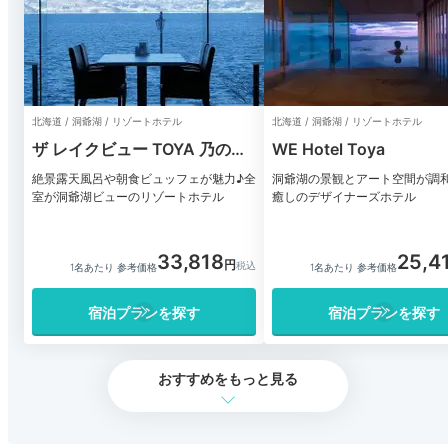
北海道 / 洞爺湖 / リゾートホテル
北海道 / 洞爺湖 / リゾートホテル
ザ レイクビュー TOYA 乃の風
WE Hotel Toya
リゾート
絶景露天風呂や朝食ビュッフェが魅力♪全
洞爺湖の景観とアート空間が調
室が洞爺湖ビューのリゾートホテル
癒しのデザイナーズホテル
33,818
25,4
1名あたり 参考価格
1名あたり 参考価格
宿泊プランを探す
宿泊プランを探す
おすすめをもっと見る