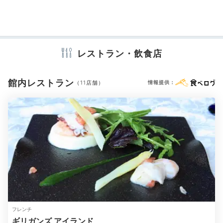
宴会場
売店・ギフトショップ
クリーニングサービス
アメニティ
テレビ
冷蔵庫
ミニバー
スリッパ
セーフティボックス
ウィンザーポロバー
レストラン・飲食店
洗浄機付トイレ
バスローブ
浴衣
歯ブラシ
カミソリ
落ち着いた雰囲気のおしゃれなバーで一杯。ホテルや洞
シャンプー
コンディショナー
ボディソープ
爺湖にちなんだ、オリジナルのカクテルがいただけま
シャワーキャップ
タオル
バスタオル
ドライヤー
お茶セット
館内レストラン
（11店舗）
情報提供：
す。ノンアルコールもあるので安心。カクテル片手に旅
電子レンジ
電気ポット
の思い出を振り返りながらゆったり語らいあえば、素敵
な旅の締めくくりに。
※設備・アメニティは、確認が取れている情報を表示しています。
yurions24
オリジナルのカクテルがいくつかあり、バーテンダーさ
んにお願いしてカクテルを作ってもらいました。とても
+2
おしゃれな空間で静かにお酒を楽しめました。
フレンチ
ギリガンズ アイランド