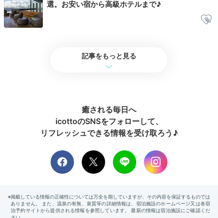
13:00
選。お安い宿から高級ホテルまで♪
ホテルから車で約1時間
きのこ王国を訪問
採れたてキノコをゲット
記事をもっと見る
癒される毎日へ
icottoのSNSをフォローして、
リフレッシュできる情報を受け取ろう♪
きのこ王国にようこそ♪
北海
げんでさんの投稿
きのこのテーマパーク「きのこ王国」は食事処やきのこ
の販売だけでなく、北海道の特産物を始め2000種類以
上の品ぞろえのお土産が並びます。旅土産を購入するの