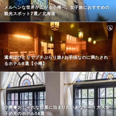
メルヘンな世界が広がる小樽へ。女子旅におすすめの
観光スポット7選／北海道
週末はひとりでプチぷらり旅♪お手頃なのに満たされ
るホテル8選【小樽】
小樽◆おしゃれな部屋に泊まりたいあなたへ！大人女
子必見のホテル14選