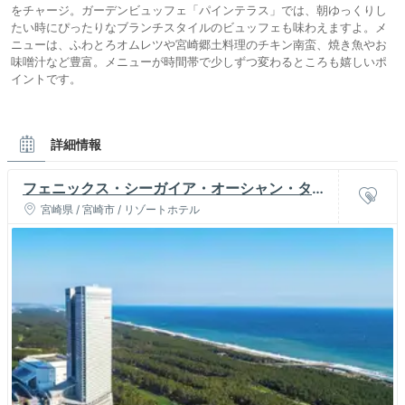
をチャージ。ガーデンビュッフェ「パインテラス」では、朝ゆっくりし
たい時にぴったりなブランチスタイルのビュッフェも味わえますよ。メ
ニューは、ふわとろオムレツや宮崎郷土料理のチキン南蛮、焼き魚やお
味噌汁など豊富。メニューが時間帯で少しずつ変わるところも嬉しいポ
イントです。
詳細情報
フェニックス・シーガイア・オーシャン・タワ
ー
宮崎県 / 宮崎市 / リゾートホテル