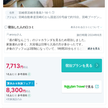
宮崎県宮崎市青島1-16-1
住所
宮崎自動車道宮崎ICから国道220号線で約15分。宮崎ブーゲンビ
アクセス
リア空港から車で約15分。JRこどものくに駅から徒歩約7分
宿泊した人の口コミ
表示される口コミについて
arooy
旅行時期 2024年6月
「道の駅なんごう」のジャカランダを見るため宿泊しました。
家族連れが多く、大浴場は日帰り入浴の方が多かったです。
夕食のブッフェは2部制になっていて、1時間20分もすると退出するよう
に促されます。
混雑していない日は、もう少しゆっくりできた方が良いと思いました。
（ちなみに館内の和食レストランは休業していました）
7,713
宿泊プランを見る
経年のためそこかしこが劣化していて、値段に比べてあまり満足度は高く
ありませんでした。
1名あたり 参考価格
来年は別のホテルに宿泊するつもりです。
夏休み＆秋旅フェア！
8,300
1名あたり 参考価格
※対象施設のみ