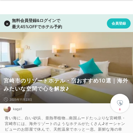
宮崎市のリゾートホテル・宿おすすめ10選｜海外
みたいな空間で心を解放♪
2025年11月23日
kaga1
6
青い海に、白い砂浜、亜熱帯植物…南国ムードたっぷりな宮崎県・
宮崎市には、海外リゾートのようなホテルがたくさん♪オーシャン
ビューのお部屋で休んで、天然温泉でホッと一息。新鮮な海の幸