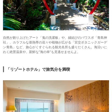
自然が創り上げたアート「鬼の洗濯板」や、縁結びのパワスポ「青島神
社」、カラフルな亜熱帯の花々や植物が広がる「宮交ボタニックガーデ
ン青島」など、旅心がくすぐられる観光名所も盛りだくさん。海沿いに
わく絶景温泉や、新鮮な“海の幸”も見逃せませんよ。
「リゾートホテル」で旅気分を満喫