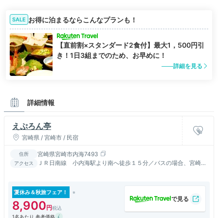
お得に泊まるならこんなプランも！
SALE
【直前割×スタンダード2食付】最大1，500円引
き！1日3組までのため、お早めに！
詳細を見る
詳細情報
えぷろん亭
宮崎県 / 宮崎市 / 民宿
宮崎県宮崎市内海7493
住所
ＪＲ日南線 小内海駅より南へ徒歩１５分／バスの場合、宮崎交
アクセス
通「洋香園」より徒歩２分
夏休み＆秋旅フェア！
8,900
1名あたり 参考価格