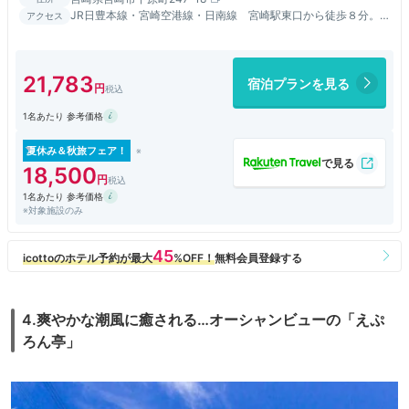
JR日豊本線・宮崎空港線・日南線 宮崎駅東口から徒歩８分。
アクセス
宮崎自動車道宮崎ＩＣから車で１５分。宮崎駅から送迎も承りま
す。
21,783
宿泊プランを見る
1名あたり 参考価格
夏休み＆秋旅フェア！
18,500
1名あたり 参考価格
※対象施設のみ
4.爽やかな潮風に癒される…オーシャンビューの「えぷ
ろん亭」