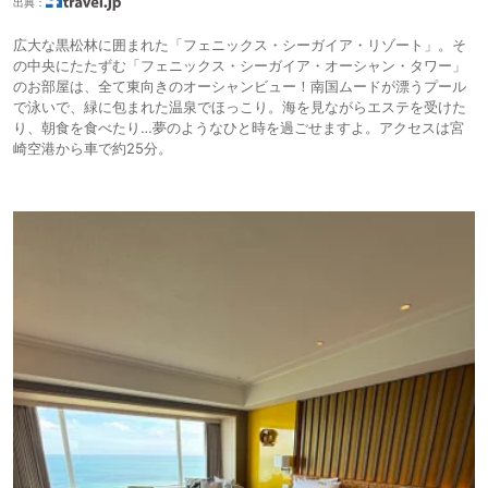
出典：
広大な黒松林に囲まれた「フェニックス・シーガイア・リゾート」。そ
の中央にたたずむ「フェニックス・シーガイア・オーシャン・タワー」
のお部屋は、全て東向きのオーシャンビュー！南国ムードが漂うプール
で泳いで、緑に包まれた温泉でほっこり。海を見ながらエステを受けた
り、朝食を食べたり…夢のようなひと時を過ごせますよ。アクセスは宮
崎空港から車で約25分。