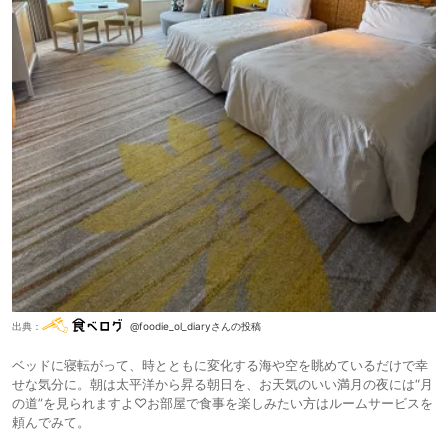
出典：
@foodie_ol_diaryさんの投稿
ベッドに寝転がって、時とともに変化する海や空を眺めているだけで幸
せな気分に。朝は太平洋から昇る朝日を、お天気のいい満月の夜には“月
の道”を見られますよ♡お部屋で食事を楽しみたい方はルームサービスを
頼んでみて。