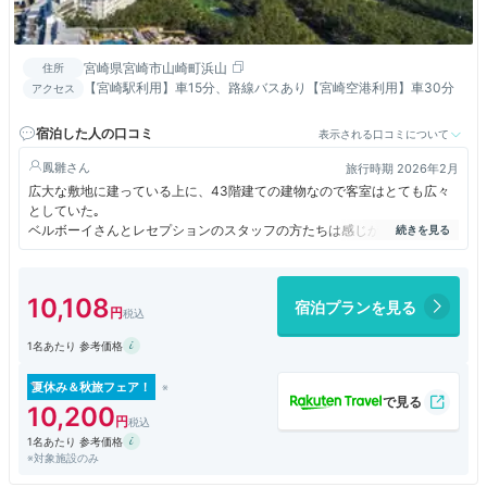
宮崎県宮崎市山崎町浜山
住所
【宮崎駅利用】車15分、路線バスあり【宮崎空港利用】車30分
アクセス
宿泊した人の口コミ
表示される口コミについて
鳳雛
旅行時期 2026年2月
広大な敷地に建っている上に、43階建ての建物なので客室はとても広々
としていた｡
ベルボーイさんとレセプションのスタッフの方たちは感じが良く親切だっ
た｡
ただ、綺麗にリニューアルしているが建ってから30年以上建つので設備
は最新式とは言い難かった｡
10,108
宿泊プランを見る
エレベーターはカードキーをタッチする必要がなく、部屋の電源もカード
キーを壁のスロットに差し込む必要がない｡
1名あたり 参考価格
洗面台は広くて椅子まであり使いやすかったが、混合水栓ではなく水と湯
の水栓が分かれていてレバーではないのでバリアフリーではなかった。
浴室もバスタブに溜める水栓はサーモスタットなしの湯水別々なので、客
夏休み＆秋旅フェア！
室のバスを利用する人はあまりいないのではないかと思われた｡
10,200
大浴場は建物の外にあり途中の通路に袢纏が用意されていたが、冬に行く
1名あたり 参考価格
には防寒対策が必要だった｡
※対象施設のみ
何より驚いたのは脱衣場と浴場の間に壁がないこと｡
こういう構造のなので洗い場は寒かった｡