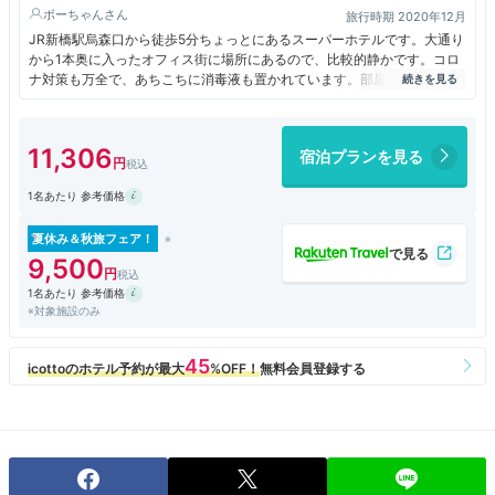
ボーちゃん
旅行時期 2020年12月
施設・サービス
JR新橋駅烏森口から徒歩5分ちょっとにあるスーパーホテルです。大通り
から1本奥に入ったオフィス街に場所にあるので、比較的静かです。コロ
ナ対策も万全で、あちこちに消毒液も置かれています。部屋は浴室も含
朝食
め、少し狭めですが古さは感じられません。駅の繁華街には少し距離があ
体に優しい朝食で、こだわりを感じられた
りますが、コンビニも近くにあり不便は感じません、是非。
フロント・ロビー
11,306
宿泊プランを見る
シンプルなロビーだけど、綺麗で清潔感があった
1名あたり 参考価格
その他
チェックアウトが不要なので楽チン♪
夏休み＆秋旅フェア！
9,500
立地
1名あたり 参考価格
※対象施設のみ
駅から
駅構内含めると少し歩くけど、シンプルな道順でわかり
やすい
周辺環境
コンビニや飲食店が多くて便利！