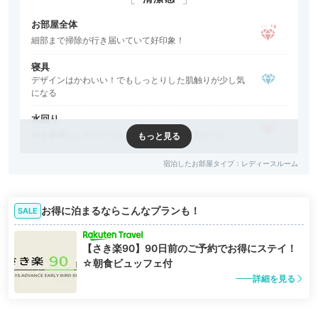
お部屋全体
細部まで掃除が行き届いていて好印象！
寝具
デザインはかわいい！でもしっとりした肌触りが少し気
になる
水回り
白を基調としてシンプル！清潔感があって良かった
その他
宿泊したお部屋タイプ：
レディースルーム
良い香りのするホテルでテンションが上がる♪
お部屋の過ごしやすさ
お得に泊まるならこんなプランも！
SALE
広さ
広くないけど一人なら十分。くつろぐスペースもあって
【さき楽90】90日前のご予約でお得にステイ！
快適！
☆朝食ビュッフェ付
詳細を見る
騒音
周りは静かで、快適に過ごせた