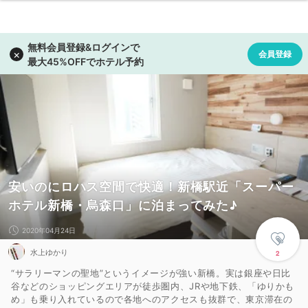
安いのにロハス空間で快適！新橋駅近「スーパー
ホテル新橋・烏森口」に泊まってみた♪
2020年04月24日
水上ゆかり
2
“サラリーマンの聖地”というイメージが強い新橋。実は銀座や日比
谷などのショッピングエリアが徒歩圏内、JRや地下鉄、「ゆりかも
め」も乗り入れているので各地へのアクセスも抜群で、東京滞在の