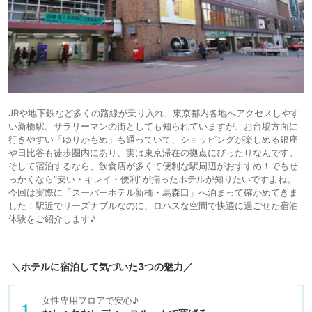
JRや地下鉄など多くの路線が乗り入れ、東京都内各地へアクセスしやす
い新橋駅。サラリーマンの街としても知られていますが、お台場方面に
行きやすい「ゆりかもめ」も通っていて、ショッピングが楽しめる銀座
や日比谷も徒歩圏内にあり、実は東京滞在の拠点にぴったりなんです。
そして宿泊するなら、飲食店が多くて便利な駅周辺がおすすめ！でもせ
っかくなら“安い・キレイ・便利”が揃ったホテルが知りたいですよね。
今回は実際に「スーパーホテル新橋・烏森口」へ泊まって確かめてきま
した！駅近でリーズナブルなのに、ロハスな空間で快適に過ごせた宿泊
体験をご紹介します♪
＼ホテルに宿泊して気づいた3つの魅力／
女性専用フロアで安心♪