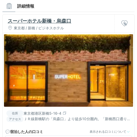
ベッド
詳細情報
余裕のある広さ！私はマットレスが硬めに感じた
スーパーホテル新橋・烏森口
コンセント
東京都 / 新橋 / ビジネスホテル
便利な場所に配置されているので不満はなし！
シャワー・お風呂
清潔感があって◎
アイテム
ドライヤー
リファで高性能！
パジャマ・タオル
パジャマはちょっと古さを感じた
アメニティ
オーガニック製のものも！女性限定でアメニティが選べ
東京都港区新橋5-16-4
住所
た♪
ＪＲ線新橋駅の「烏森口」より徒歩10分圏内。「新橋西口通り」
アクセス
を直進すると黄色の屋上看板（夜は青字ネオン)が見えてきま
その他
す。
宿泊した人の口コミ
表示される口コミについて
テーブルとソファが居心地良し。ゆっくりと寛げた