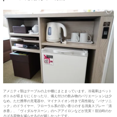
アメニティ類はテーブルの上や棚にまとまっています。冷蔵庫はペット
ボトルが収まりにくかったり、備え付けの飲み物のバリエーションは少
なめ。ただ携帯の充電器や、マイナスイオン付きで高性能な「パナソニ
ック」のドライヤー、フローラル系の甘い香りのする消臭スプレー「清
水香」、「ヴィダルサスーン」のヘアアイロンなどが充実！宿泊時のか
さばる荷物を減らせるのが嬉しかったです。