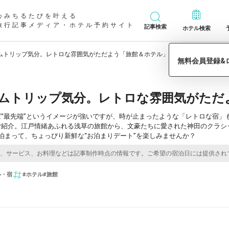
心みちるたびを叶える
旅行記事メディア・ホテル予約サイト
記事検索
ホテル検索
ムトリップ気分。レトロな雰囲気がただよう「旅館＆ホテル」8選
ムトリップ気分。レトロな雰囲気がただ
“最先端”というイメージが強いですが、時が止まったような「レトロな宿」
ご紹介。江戸情緒あふれる浅草の旅館から、文豪たちに愛された神田のクラシ
泊まって、ちょっぴり新鮮な“お泊まりデート”を楽しみませんか？
ル・宿
#ホテル
#旅館