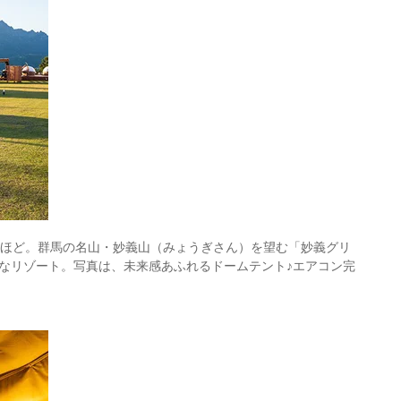
分ほど。群馬の名山・妙義山（みょうぎさん）を望む「妙義グリ
なリゾート。写真は、未来感あふれるドームテント♪エアコン完