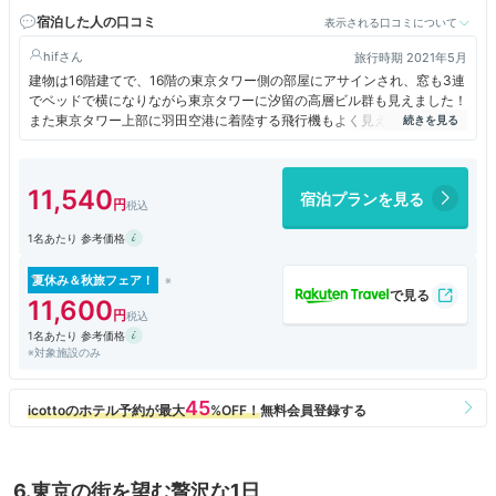
宿泊した人の口コミ
表示される口コミについて
hif
旅行時期 2021年5月
建物は16階建てで、16階の東京タワー側の部屋にアサインされ、窓も3連
でベッドで横になりながら東京タワーに汐留の高層ビル群も見えました！
また東京タワー上部に羽田空港に着陸する飛行機もよく見えよかったです
ね！部屋は広めのベッドでデュベスタイルのベッドメイキングに空気清浄
機で快適でした。部屋にミネラルウォーター、フロントで紅茶ももらえて
よかったですね！食事は銀座エリアに汐留エリアも近く便利ですね。
11,540
宿泊プランを見る
1名あたり 参考価格
夏休み＆秋旅フェア！
11,600
1名あたり 参考価格
※対象施設のみ
6.東京の街を望む贅沢な1日