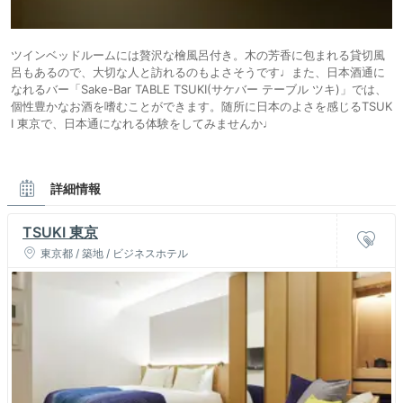
ツインベッドルームには贅沢な檜風呂付き。木の芳香に包まれる貸切風
呂もあるので、大切な人と訪れるのもよさそうです♩また、日本酒通に
なれるバー「Sake-Bar TABLE TSUKI(サケバー テーブル ツキ)」では、
個性豊かなお酒を嗜むことができます。随所に日本のよさを感じるTSUK
I 東京で、日本通になれる体験をしてみませんか♩
詳細情報
TSUKI 東京
東京都 / 築地 / ビジネスホテル