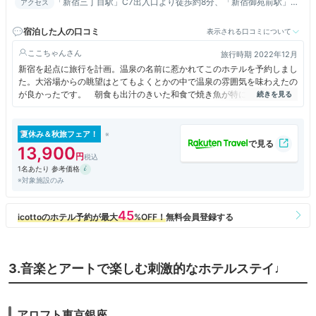
「新宿三丁目駅」C7出入口より徒歩約8分、「新宿御苑前駅」3
アクセス
番出入口から徒歩約7分、「新宿駅」東口方面から徒歩約20分
宿泊した人の口コミ
表示される口コミについて
ここちゃん
旅行時期 2022年12月
新宿を起点に旅行を計画。温泉の名前に惹かれてこのホテルを予約しまし
た。大浴場からの眺望はとてもよくとかの中で温泉の雰囲気を味わえたの
が良かったです。 朝食も出汁のきいた和食で焼き魚が特に美味しかった
です。
夏休み＆秋旅フェア！
13,900
1名あたり 参考価格
※対象施設のみ
3.音楽とアートで楽しむ刺激的なホテルステイ♩
アロフト東京銀座