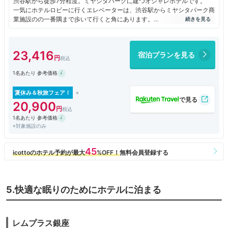
渋谷駅から徒歩7分程度。ミヤシタパークに建つオシャレホテルです。
一気にホテルロビーに行くエレベーターは、渋谷駅からミヤシタパーク商
業施設のの一番隅まで歩いて行くと角にあります。
私は商業施設中を通り、パークに上がってカフェから入っていました。
チェックインは17時と遅い代わりに、チェックアウトは14時。
ただ、今回は早朝にホテルを出ないといけなかったので、チェックイン・
23,416
宿泊プランを見る
アウト早い方が良かったな…
17時チェックインの際は長蛇の列になりますが、チェックインカウンタ
1名あたり 参考価格
ーでのセルフチェックインなので、比較的速く列は進みます。
お部屋は極狭。でも、景色は最高です。
そして、ベッドが低いので圧迫感が無く、狭さはそれ程気になりませんで
夏休み＆秋旅フェア！
した。
20,900
オシャレだけど全てがコンパクト。
1名あたり 参考価格
そして思ったより安っぽい感じ。
※対象施設のみ
便利ではあるけど、このクオリティーならもう少し安くていいホテルはあ
るかな、と思いました。
5.快適な眠りのためにホテルに泊まる
レムプラス銀座