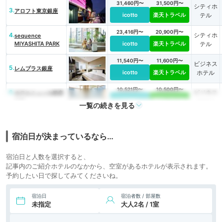
31,460円〜
31,500円〜
シティホ
3.
アロフト東京銀座
icotto
楽天トラベル
テル
23,416円〜
20,900円〜
4.
シティホ
sequence
MIYASHITA PARK
icotto
楽天トラベル
テル
11,540円〜
11,600円〜
ビジネス
5.
レムプラス銀座
icotto
楽天トラベル
ホテル
10,521円〜
10,500円〜
6.
ビジネス
ホテルミュッセ銀座
名鉄
icotto
楽天トラベル
ホテル
一覧の続きを見る
8,657円〜
6,700円〜
ビジネス
7.
DDD HOTEL
icotto
楽天トラベル
ホテル
宿泊日が決まっているなら…
20,570円〜
20,600円〜
ビジネス
8.
モクシー東京錦糸町
宿泊日と人数を選択すると、
icotto
楽天トラベル
ホテル
記事内のご紹介ホテルのなかから、空室があるホテルが表示されます。
予約したい日で探してみてくださいね。
7,539円〜
8,200円〜
9.
ビジネス
hotel MONday
Premium 豊洲
icotto
楽天トラベル
ホテル
宿泊日
宿泊者数 / 部屋数
未指定
大人2名 / 1室