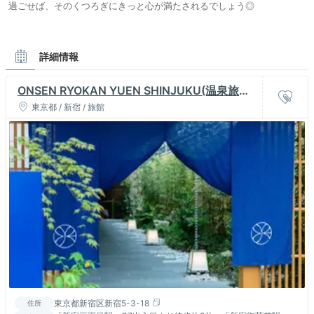
過ごせば、そのくつろぎにきっと心が満たされるでしょう◎
詳細情報
ONSEN RYOKAN YUEN SHINJUKU(温泉旅館
由縁 新宿)
東京都 / 新宿 / 旅館
東京都新宿区新宿5-3-18
住所