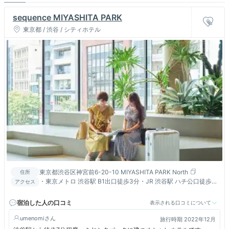
sequence MIYASHITA PARK
東京都 / 渋谷 / シティホテル
東京都渋谷区神宮前6-20-10 MIYASHITA PARK North
住所
・東京メトロ 渋谷駅 B1出口徒歩3分・JR 渋谷駅 ハチ公口徒歩7
アクセス
分・東京メトロ 明治神宮前 原宿駅 7番口徒歩8分
宿泊した人の口コミ
表示される口コミについて
umenomi
旅行時期 2022年12月