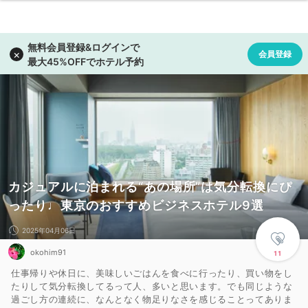
カジュアルに泊まれる“あの場所”は気分転換にぴ
ったり♩東京のおすすめビジネスホテル9選
2025年04月06日
okohim91
11
仕事帰りや休日に、美味しいごはんを食べに行ったり、買い物をし
たりして気分転換してるって人、多いと思います。でも同じような
過ごし方の連続に、なんとなく物足りなさを感じることってありま