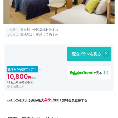
東京都中央区築地1-9-4
住所
築地駅より徒歩にて約３分
アクセス
宿泊プランを見る
夏休み＆秋旅フェア！
10,800
1名あたり 参考価格
※対象施設のみ