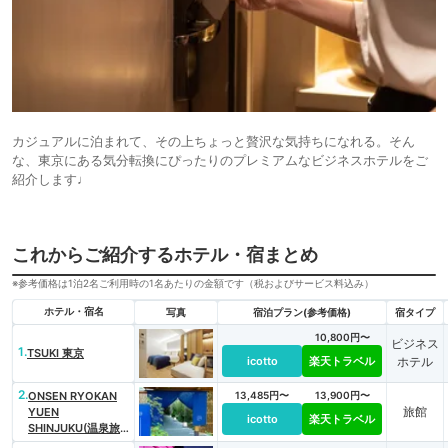
カジュアルに泊まれて、その上ちょっと贅沢な気持ちになれる。そん
な、東京にある気分転換にぴったりのプレミアムなビジネスホテルをご
紹介します♩
これからご紹介するホテル・宿まとめ
※参考価格は1泊2名ご利用時の1名あたりの金額です（税およびサービス料込み）
ホテル・宿名
写真
宿泊プラン(参考価格)
宿タイプ
10,800円〜
ビジネス
1.
TSUKI 東京
icotto
楽天トラベル
ホテル
2.
ONSEN RYOKAN
13,485円〜
13,900円〜
旅館
YUEN
icotto
楽天トラベル
SHINJUKU(温泉旅
館 由縁 新宿)