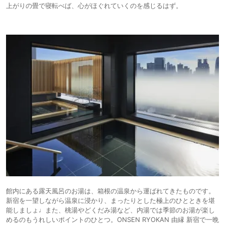
上がりの畳で寝転べば、心がほぐれていくのを感じるはず。
館内にある露天風呂のお湯は、箱根の温泉から運ばれてきたものです。
新宿を一望しながら温泉に浸かり、まったりとした極上のひとときを堪
能しましょ♩また、桃湯やどくだみ湯など、内湯では季節のお湯が楽し
めるのもうれしいポイントのひとつ。ONSEN RYOKAN 由縁 新宿で一晩