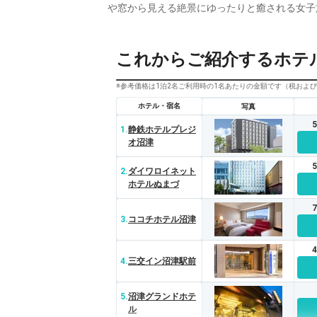
や窓から見える絶景にゆったりと癒される女子
これからご紹介するホテ
※参考価格は1泊2名ご利用時の1名あたりの金額です（税およ
ホテル・宿名
写真
1.
静鉄ホテルプレジ
オ沼津
2.
ダイワロイネット
ホテルぬまづ
3.
ココチホテル沼津
4.
三交イン沼津駅前
5.
沼津グランドホテ
ル