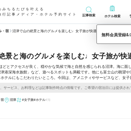
心みちるたびを叶える
旅行記事メディア・ホテル予約サイト
記事検索
ホテル検索
ル・宿
沼津で山の絶景と海のグルメを楽しむ♩女子旅が快適になるホテル6選
絶景と海のグルメを楽しむ♩女子旅が快
間ほどとアクセスが良く、穏やかな気候で海と自然を感じられる沼津。海に面
沼津港深海水族館」など、遊べるスポットも満載です。他にも富士山の眺望や
るホテルにもこだわりたいところ。今回は、アメニティやサービスなど、女子
・宿
沼津
#女子旅
#ホテル
#海