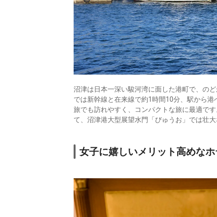
沼津は日本一深い駿河湾に面した港町で、のど
では新幹線と在来線で約1時間10分、駅から港
旅でも訪れやすく、コンパクトな旅に最適です
て、沼津港大型展望水門「びゅうお」では壮大
女子に嬉しいメリット高めなホ