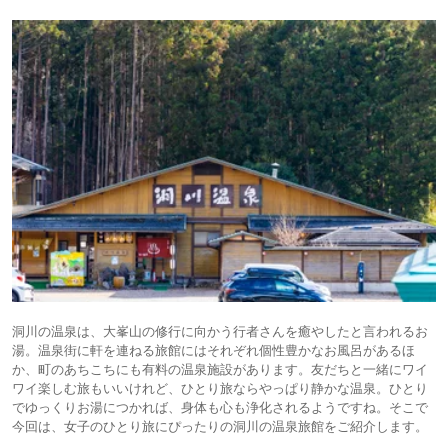
洞川の温泉は、大峯山の修行に向かう行者さんを癒やしたと言われるお
湯。温泉街に軒を連ねる旅館にはそれぞれ個性豊かなお風呂があるほ
か、町のあちこちにも有料の温泉施設があります。友だちと一緒にワイ
ワイ楽しむ旅もいいけれど、ひとり旅ならやっぱり静かな温泉。ひとり
でゆっくりお湯につかれば、身体も心も浄化されるようですね。そこで
今回は、女子のひとり旅にぴったりの洞川の温泉旅館をご紹介します。