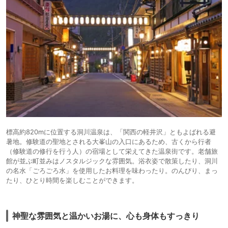
標高約820mに位置する洞川温泉は、「関西の軽井沢」ともよばれる避
暑地。修験道の聖地とされる大峯山の入口にあるため、古くから行者
（修験道の修行を行う人）の宿場として栄えてきた温泉街です。老舗旅
館が並ぶ町並みはノスタルジックな雰囲気。浴衣姿で散策したり、洞川
の名水「ごろごろ水」を使用したお料理を味わったり。のんびり、まっ
たり、ひとり時間を楽しむことができます。
神聖な雰囲気と温かいお湯に、心も身体もすっきり