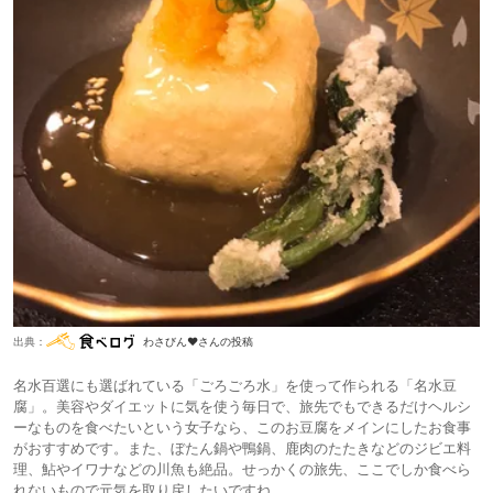
出典：
わさびん♥さんの投稿
名水百選にも選ばれている「ごろごろ水」を使って作られる「名水豆
腐」。美容やダイエットに気を使う毎日で、旅先でもできるだけヘルシ
ーなものを食べたいという女子なら、このお豆腐をメインにしたお食事
がおすすめです。また、ぼたん鍋や鴨鍋、鹿肉のたたきなどのジビエ料
理、鮎やイワナなどの川魚も絶品。せっかくの旅先、ここでしか食べら
れないもので元気を取り戻したいですね。