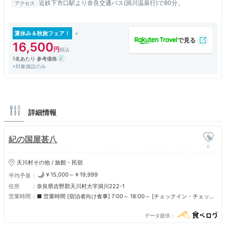
近鉄下市口駅より奈良交通バス(洞川温泉行)で80分。
アクセス
夏休み＆秋旅フェア！
16,500
1名あたり 参考価格
※対象施設のみ
詳細情報
紀の国屋甚八
0
天川村その他 / 旅館・民宿
￥15,000～￥19,999
平均予算
住所
奈良県吉野郡天川村大字洞川222-1
営業時間
■ 営業時間 [宿泊者向け食事] 7:00～ 18:00～ [チェックイン・チェック
アウト] 12:00～翌12:00 ■ 定休日 不定休
データ提供