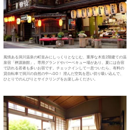
風情ある洞川温泉の町並みにしっくりとなじむ、重厚な木造2階建ての温
泉宿「桝源旅館」。専用グランドやバーベキュー場があり、夏には合宿
で訪れる若者も多いお宿です。チェックインして一息ついたら、有料の
貸自転車で洞川の自然の中へGO！ 澄んだ空気を思い切り吸い込んで、
ひとりでのんびりとサイクリングをお楽しみください。