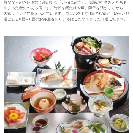
昔ながらの木造旅館で趣のある「いろは旅館」。修験の行者さんたちも
泊まった歴史のある宿です。時代を経た柱や床、障子を活かしながら、
客室はキレイに整えられています。コンパクトな6畳の和室や、ゆったり
過ごせる8畳＋8畳のお部屋もあり。冬はこたつでまったり過ごせます。