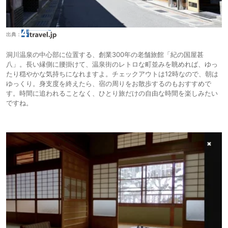
出典：
洞川温泉の中心部に位置する、創業300年の老舗旅館「紀の国屋甚
八」。長い縁側に腰掛けて、温泉街のレトロな町並みを眺めれば、ゆっ
たり穏やかな気持ちになれますよ。チェックアウトは12時なので、朝は
ゆっくり。身支度を終えたら、宿の周りをお散歩するのもおすすめで
す。時間に追われることなく、ひとり旅だけの自由な時間を楽しみたい
ですね。