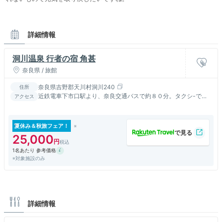
詳細情報
洞川温泉 行者の宿 角甚
奈良県 / 旅館
奈良県吉野郡天川村洞川240
住所
近鉄電車下市口駅より、奈良交通バスで約８０分。タクシ-で４
アクセス
０分。南阪奈道路 橿原終点より車で約７０分。
夏休み＆秋旅フェア！
25,000
1名あたり 参考価格
※対象施設のみ
詳細情報