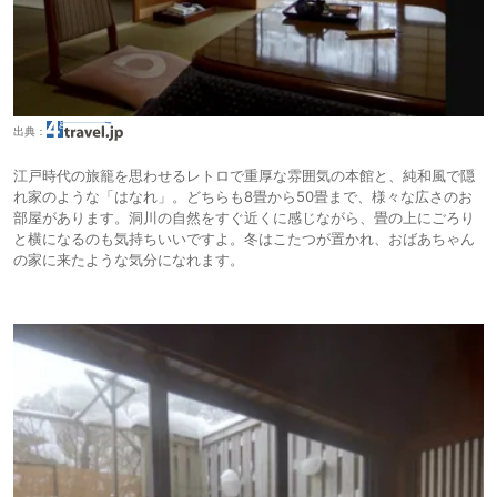
出典：
江戸時代の旅籠を思わせるレトロで重厚な雰囲気の本館と、純和風で隠
れ家のような「はなれ」。どちらも8畳から50畳まで、様々な広さのお
部屋があります。洞川の自然をすぐ近くに感じながら、畳の上にごろり
と横になるのも気持ちいいですよ。冬はこたつが置かれ、おばあちゃん
の家に来たような気分になれます。