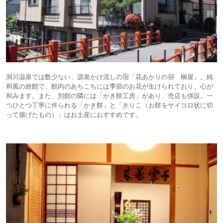
洞川温泉では数少ない、源泉かけ流しの宿「花あかりの宿 柳屋」。純
和風の旅館で、館内のあちこちには季節のお花が生けられており、心が
和みます。また、別館の隣には「かき餅工房」があり、売店も併設。一
つひとつ丁寧に作られる「かき餅」と「きりこ（お餅をサイコロ状に切
って揚げたもの）」はお土産におすすめです。