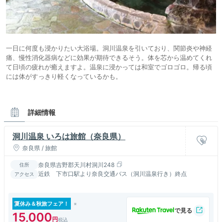
一日に何度も浸かりたい大浴場。洞川温泉を引いており、関節炎や神経
痛、慢性消化器病などに効果が期待できるそう。体を芯から温めてくれ
て日頃の疲れが癒えますよ。温泉に浸かっては和室でゴロゴロ。帰る頃
には体がすっきり軽くなっているかも。
詳細情報
洞川温泉 いろは旅館（奈良県）
奈良県 / 旅館
奈良県吉野郡天川村洞川248
住所
近鉄 下市口駅より奈良交通バス（洞川温泉行き）終点
アクセス
夏休み＆秋旅フェア！
15,000