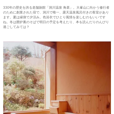
330年の歴史を誇る老舗旅館「洞川温泉 角甚」。大峯山に向かう修行者
のために創業された宿で、洞川で唯一、露天温泉風呂付きの客室があり
ます。夏は縁側で夕涼み。色浴衣でひとり風情を楽しむのもいいです
ね。冬は囲炉裏のそばで明日の予定を考えたり、本を読んだりのんびり
過ごしてみては？