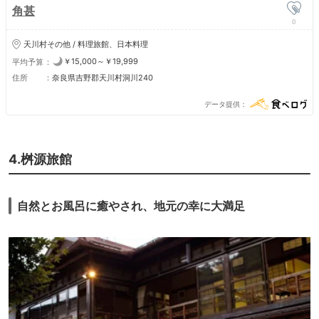
角甚
0
天川村その他 / 料理旅館、日本料理
￥15,000～￥19,999
平均予算
住所
奈良県吉野郡天川村洞川240
データ提供
4.桝源旅館
自然とお風呂に癒やされ、地元の幸に大満足