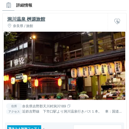
詳細情報
洞川温泉 桝源旅館
奈良県 / 旅館
奈良県吉野郡天川村洞川189
住所
近鉄吉野線 下市口駅より洞川温泉行きバス１本。 車：国道
アクセス
169号から309号。 世界遺産の高野山、熊野古道へも120分圏
夏休み＆秋旅フェア！