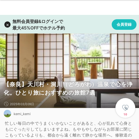
【奈良】天川村・洞川（どろがわ）温泉で心を浄
化。ひとり旅におすすめの旅館7選
2025年03月09日
kemi_kemi
10
忙しい毎日の中でうまくいかないことがあると、心が乱れて心身と
もにぐったりしてしまいますよね。もやもやしながらお部屋に閉じ
こもっているよりも、都会から遠く離れて静かな場所へ。修験道の