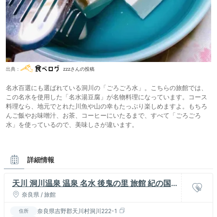
出典：
zzzさんの投稿
名水百選にも選ばれている洞川の「ごろごろ水」。こちらの旅館では、
この名水を使用した「名水湯豆腐」が名物料理になっています。コース
料理なら、地元でとれた川魚や山の幸もたっぷり楽しめますよ。もちろ
んご飯やお味噌汁、お茶、コーヒーにいたるまで、すべて「ごろごろ
水」を使っているので、美味しさが違います。
詳細情報
天川 洞川温泉 温泉 名水 後鬼の里 旅館 紀の国
屋甚八
奈良県 / 旅館
奈良県吉野郡天川村洞川222-1
住所