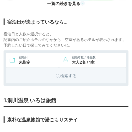
清
icotto
楽天トラベル
一覧の続きを見る
19,449円〜
19,300円〜
7.
世界遺産吉野山 吉野
旅館
荘湯川屋
icotto
楽天トラベル
宿泊日が決まっているなら…
宿泊日と人数を選択すると、
記事内のご紹介ホテルのなかから、空室があるホテルが表示されます。
予約したい日で探してみてくださいね。
宿泊日
宿泊者数 / 部屋数
未指定
大人2名 / 1室
検索する
1.洞川温泉 いろは旅館
素朴な温泉旅館で湯ごもりステイ