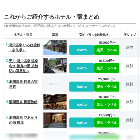
これからご紹介するホテル・宿まとめ
※参考価格は1泊2名ご利用時の1名あたりの金額です（税およびサービス料込み）
ホテル・宿名
写真
宿泊プラン(参考価格)
宿タイプ
15,000円〜
1.
洞川温泉 いろは旅館
旅館
（奈良県）
icotto
楽天トラベル
2.
天川 洞川温泉 温泉
16,500円〜
旅館
名水 後鬼の里 旅館
icotto
楽天トラベル
紀の国屋甚八
25,000円〜
3.
洞川温泉 行者の宿
旅館
角甚
icotto
楽天トラベル
16,300円〜
4.
旅館
洞川温泉 桝源旅館
icotto
楽天トラベル
11,500円〜
5.
洞川温泉 花あかり
旅館
の宿 柳屋
icotto
楽天トラベル
20,800円〜
6.
洞川温泉 光緑園西
旅館