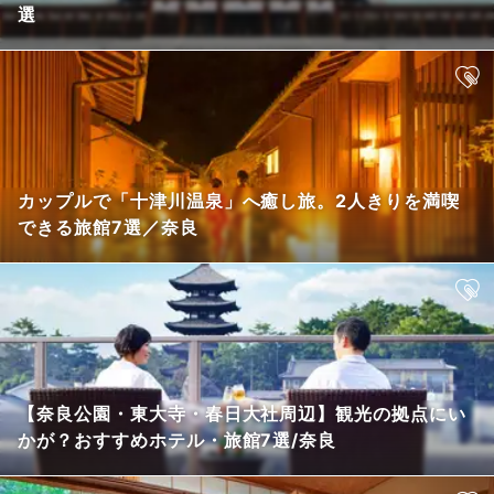
選
カップルで「十津川温泉」へ癒し旅。2人きりを満喫
できる旅館7選／奈良
【奈良公園・東大寺・春日大社周辺】観光の拠点にい
かが？おすすめホテル・旅館7選/奈良