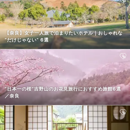
【奈良】女子一人旅で泊まりたいホテル｜おしゃれな
“だけじゃない” 6選
”日本一の桜”吉野山のお花見旅行におすすめ旅館6選
／奈良