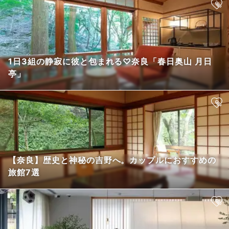
1日3組の静寂に彼と包まれる♡奈良「春日奥山 月日
亭」
【奈良】歴史と神秘の吉野へ。カップルにおすすめの
旅館7選