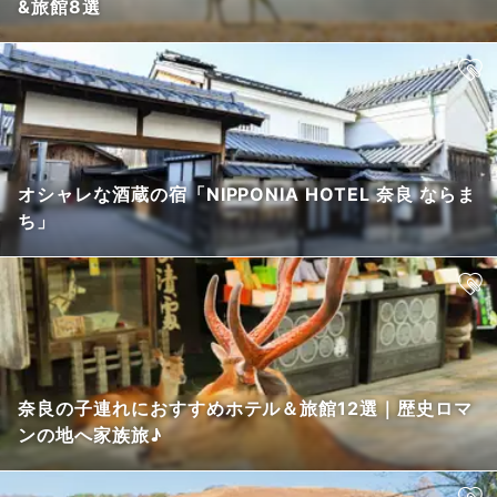
&旅館8選
オシャレな酒蔵の宿「NIPPONIA HOTEL 奈良 ならま
ち」
奈良の子連れにおすすめホテル＆旅館12選｜歴史ロマ
ンの地へ家族旅♪