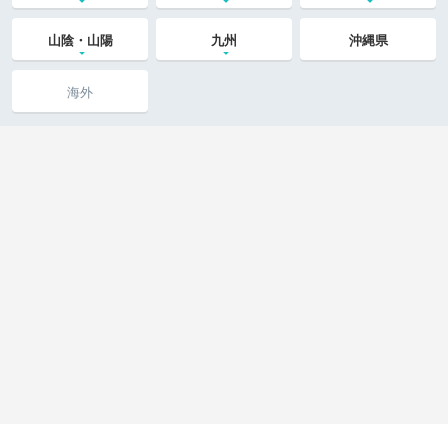
山陰・山陽
九州
沖縄県
海外