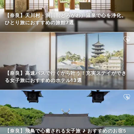
【奈良】天川村・洞川（どろがわ）温泉で心を浄化。
ひとり旅におすすめの旅館7選
【奈良】高速バスで行くから叶う！充実ステイができ
る女子旅におすすめのホテル13選
【奈良】飛鳥で心癒される女子旅 ♪ おすすめのお宿5