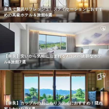
奈良で贅沢リフレッシュ♩ステイケーションにおすす
めの高級ホテル＆旅館6選
【奈良】安いから気軽に泊まれる♪コスパ抜群なホテ
ル&旅館7選
【奈良】カップルのおこもりステイにおすすめ！隠れ
家みたいな宿5選