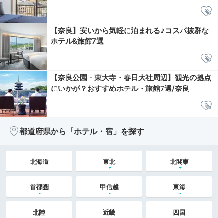
【奈良】安いから気軽に泊まれる♪コスパ抜群な
ホテル&旅館7選
【奈良公園・東大寺・春日大社周辺】観光の拠点
にいかが？おすすめホテル・旅館7選/奈良
都道府県から「ホテル・宿」を探す
北海道
東北
北関東
首都圏
甲信越
東海
北陸
近畿
四国