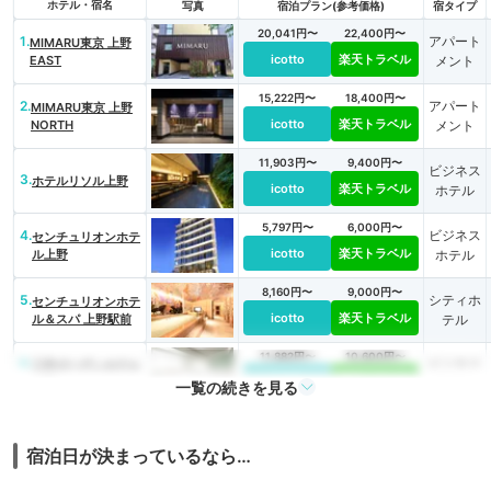
ホテル・宿名
写真
宿泊プラン(参考価格)
宿タイプ
20,041円〜
22,400円〜
1.
アパート
MIMARU東京 上野
icotto
楽天トラベル
EAST
メント
15,222円〜
18,400円〜
2.
アパート
MIMARU東京 上野
icotto
楽天トラベル
NORTH
メント
11,903円〜
9,400円〜
ビジネス
3.
ホテルリソル上野
icotto
楽天トラベル
ホテル
5,797円〜
6,000円〜
4.
ビジネス
センチュリオンホテ
icotto
楽天トラベル
ル上野
ホテル
8,160円〜
9,000円〜
5.
シティホ
センチュリオンホテ
icotto
楽天トラベル
ル＆スパ 上野駅前
テル
11,882円〜
10,600円〜
6.
ビジネス
三井ガーデンホテル
icotto
楽天トラベル
上野
ホテル
一覧の続きを見る
ゲストハ
6,945円〜
12,900円〜
ウス・ホ
7.
グリッズ 東京 上野
icotto
楽天トラベル
宿泊日が決まっているなら…
ステル・
駅前 ホテル＆ホス
テル
ドミトリ