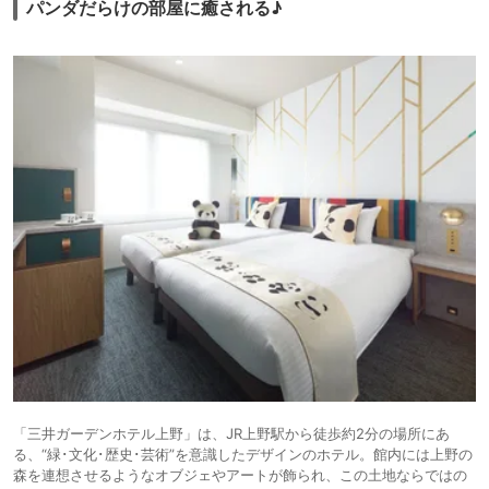
パンダだらけの部屋に癒される♪
「三井ガーデンホテル上野」は、JR上野駅から徒歩約2分の場所にあ
る、“緑･文化･歴史･芸術”を意識したデザインのホテル。館内には上野の
森を連想させるようなオブジェやアートが飾られ、この土地ならではの