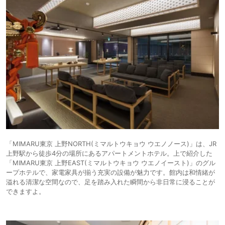
「MIMARU東京 上野NORTH(ミマルトウキョウ ウエノノース)」は、JR
上野駅から徒歩4分の場所にあるアパートメントホテル。上で紹介した
「MIMARU東京 上野EAST(ミマルトウキョウ ウエノイースト)」のグル
ープホテルで、家電家具が揃う充実の設備が魅力です。館内は和情緒が
溢れる清潔な空間なので、足を踏み入れた瞬間から非日常に浸ることが
できますよ。