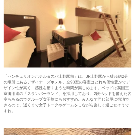
「センチュリオンホテル＆スパ上野駅前」は、JR上野駅から徒歩約2分
の場所にあるデザイナーズホテル。全93室の客室はどれも個性豊かでデ
ザイン性が高く、感性を磨くような時間が楽しめます。ベッドは英国王
室御用達の「スランバーランド」を採用しており、2段ベッドを備えた客
室もあるのでグループ女子旅にもおすすめ。みんなで同じ部屋に宿泊で
きるので、遅くまで女子トークやゲームをしながら楽しく過ごせそうで
すね。