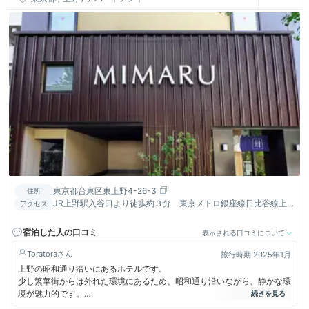
東京都台東区東上野4-26-3
住所
JR上野駅入谷口より徒歩約３分 東京メトロ銀座線日比谷線上
アクセス
野駅9番出口より徒歩約7分 京成線上野駅正面口より徒歩約10
分
宿泊した人の口コミ
表示される口コミについて
Toratora
旅行時期 2025年1月
上野の昭和通り沿いにあるホテルです。
少し繁華街からは外れた環境にあるため、昭和通り沿いながら、静かな環
境が魅力的です。
こちらはキッチンが付いていて、IHのコンロになります。