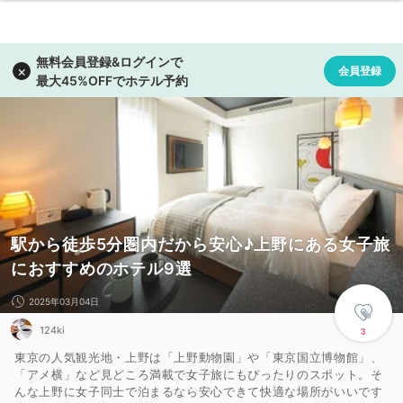
駅から徒歩5分圏内だから安心♪上野にある女子旅
におすすめのホテル9選
2025年03月04日
124ki
3
東京の人気観光地・上野は「上野動物園」や「東京国立博物館」、
「アメ横」など見どころ満載で女子旅にもぴったりのスポット。そ
んな上野に女子同士で泊まるなら安心できて快適な場所がいいです