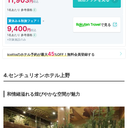
11,903
割と新しいホテルで静かな環境にあるので居心地が良く、ゆっくりと休め
ます。
1名あたり 参考価格
夏休み＆秋旅フェア！
9,400
1名あたり 参考価格
※対象施設のみ
4.センチュリオンホテル上野
和情緒溢れる煌びやかな空間が魅力