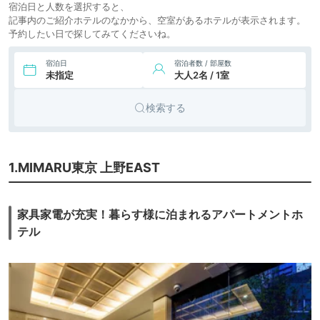
宿泊日と人数を選択すると、
ー
記事内のご紹介ホテルのなかから、空室があるホテルが表示されます。
7,410円〜
8,000円〜
8.
ビジネス
トーセイホテルココ
予約したい日で探してみてくださいね。
icotto
楽天トラベル
ネ上野
ホテル
宿泊日
宿泊者数 / 部屋数
5,100円〜
9.
ビジネス
ホテルサンルート
未指定
大人2名 / 1室
icotto
楽天トラベル
ステラ 上野
ホテル
検索する
1.MIMARU東京 上野EAST
家具家電が充実！暮らす様に泊まれるアパートメントホ
テル