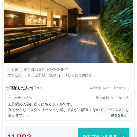
東京都台東区上野7-2-9
住所
ＪＲ「上野駅」浅草口より徒歩にて約2分
アクセス
宿泊した人の口コミ
表示される口コミについて
Toratora
旅行時期 2025年10月
上野駅の入谷口近くにあるホテルです。
玄関からしてスタイリッシュな感じですが、駅近くなので、ビジネスにも
使えます。
部屋は広くはありませんが、必要十分です。少しスタイリッシュな感じが
あります。
アメ横などの繁華街とは逆方向ですが歩いて行けます。
宿泊プランを見る