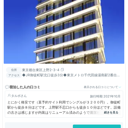
東京都台東区上野2-3-4
住所
◆JR御徒町駅北口徒歩3分◆東京メトロ千代田線湯島駅2番出口
アクセス
徒歩2分◆東京メトロ銀座線上野広小路駅A3出口徒歩2分
宿泊した人の口コミ
表示される口コミについて
タルボ
旅行時期 2021年10月
とにかく格安です（某予約サイト利用でシングルが３２００円）。御徒町
駅から徒歩８分ほどです。上野駅不忍口からも徒歩１０分ほどです。設備
の古さは感じますが内装はリニューアル済みのようで清潔感は十分でし
た。本館と別館があります。本館の１階にはファミリーマートがありま
す。道を挟んだ別館の１楷は業務スーパーがあり、買い物には困りませ
ん。