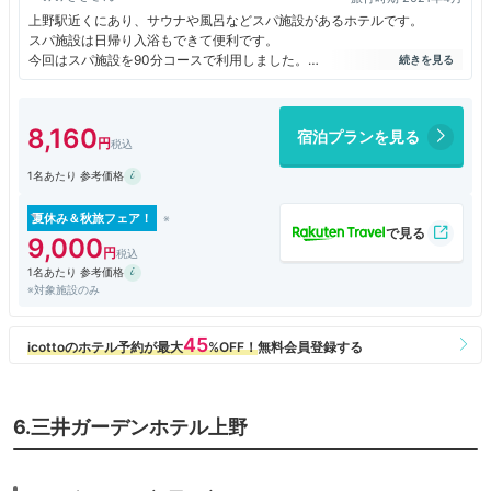
上野駅近くにあり、サウナや風呂などスパ施設があるホテルです。
スパ施設は日帰り入浴もできて便利です。
今回はスパ施設を90分コースで利用しました。
休日夕方に行きましたが、人数制限で少々待ちました。
スパはフロントと同じ２階にあります。
浴場には洗い場（シャワールーム）、ドライサウナ、人工ラドン温泉のお
8,160
宿泊プランを見る
風呂、水風呂、整い椅子がありました。
サウナ目当てに来ている人（サ活）が多い印象。
1名あたり 参考価格
きれいな施設でリフレッシュできました。
夏休み＆秋旅フェア！
9,000
1名あたり 参考価格
※対象施設のみ
6.三井ガーデンホテル上野