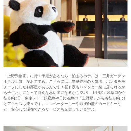
「上野動物園」に行く予定があるなら、泊まるホテルは「三井ガーデン
ホテル上野」がおすすめ。こちらには上野動物園の人気者、パンダをモ
チーフにしたお部屋があるんです！昼も夜もパンダと一緒に居られるか
ら子供たちにとって特別な思い出になるかも♡JR「上野駅」浅草口から
徒歩約2分、東京メトロ銀座線や日比谷線の「上野駅」からも徒歩約1分
とアクセスも楽々です。エレベーターキーや非接触型のカードキーな
ど、安心して滞在できるサービスも充実していますよ。