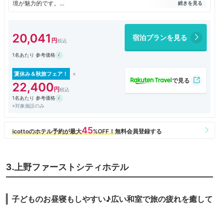
境が魅力的です。
こちらはキッチンが付いていて、IHのコンロになります。
場所柄、外国人観光客が多くいて、海外のガイドブックにも紹介されてい
る感じです。
20,041
宿泊プランを見る
浴槽付きのお風呂でのんびりするのに最適です。
ランドリーもあるので暮らすように泊まれます。
1名あたり 参考価格
夏休み＆秋旅フェア！
22,400
1名あたり 参考価格
※対象施設のみ
3.上野ファーストシティホテル
子どものお昼寝もしやすい♪広い和室で旅の疲れを癒して