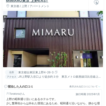
MIMARU東京 上野EAST
東京都 / 上野 / アパートメント
東京都台東区東上野4-26-3
住所
JR上野駅入谷口より徒歩約３分 東京メトロ銀座線日比谷線上
アクセス
野駅9番出口より徒歩約7分 京成線上野駅正面口より徒歩約10
分
宿泊した人の口コミ
表示される口コミについて
Toratora
旅行時期 2025年1月
上野の昭和通り沿いにあるホテルです。
少し繁華街からは外れた環境にあるため、昭和通り沿いながら、静かな環