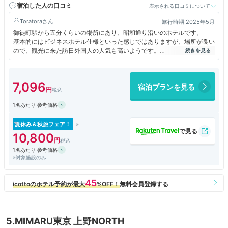
宿泊した人の口コミ
表示される口コミについて
Toratora
旅行時期 2025年5月
御徒町駅から五分くらいの場所にあり、昭和通り沿いのホテルです。
基本的にはビジネスホテル仕様といった感じではありますが、場所が良い
ので、観光に来た訪日外国人の人気も高いようです。
一階にはカフェのイタリアントマトジュニアがあり、上野攻略プランを立
てながらゆっくりできます。
部屋は特に特徴がない感じではありますが、場所が良いです。
7,096
宿泊プランを見る
1名あたり 参考価格
夏休み＆秋旅フェア！
10,800
1名あたり 参考価格
※対象施設のみ
5.MIMARU東京 上野NORTH