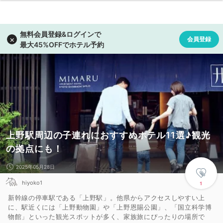
上野駅周辺の子連れにおすすめホテル11選♪観光
の拠点にも！
2025年05月28日
hiyoko1
1
新幹線の停車駅である「上野駅」。他県からアクセスしやすい上
に、駅近くには「上野動物園」や「上野恩賜公園」、「国立科学博
物館」といった観光スポットが多く、家族旅にぴったりの場所で