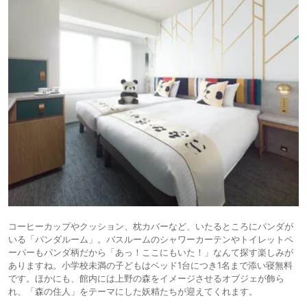
コーヒーカップやクッション、枕カバーなど、いたるところにパンダが
いる「パンダルーム」。バスルームのシャワーカーテンやトイレットペ
ーパーもパンダ柄だから「あっ！ここにもいた！」なんて探す楽しみが
ありますね。小学校未満の子どもはベッド1台につき1名まで添い寝無料
です。ほかにも、館内には上野の森をイメージさせるオブジェが飾ら
れ、「森の住人」をテーマにした妖精たちが迎えてくれます。