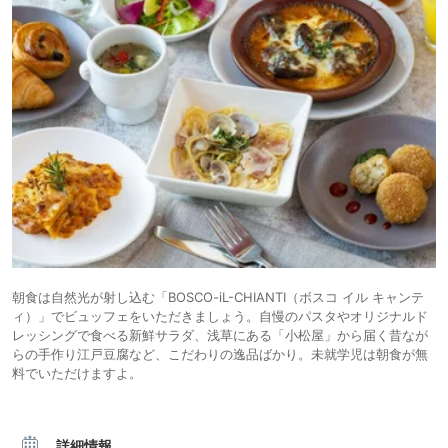
朝食は自然光が射し込む「BOSCO-iL-CHIANTI（ボスコ イル キャンテ
ィ）」でビュッフェをいただきましょう。自慢のパスタやオリジナルド
レッシングで食べる新鮮サラダ、浅草にある「小松屋」から届く昔なが
らの手作り江戸豆腐など、こだわりの逸品ばかり。未就学児は朝食が無
料でいただけますよ。
詳細情報