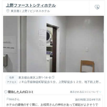
上野ファーストシティホテル
東京都 / 上野 / ビジネスホテル
東京都台東区上野1-14-8
住所
ＪＲ山手線御徒町駅徒歩５分。上野駅徒歩１２分。地下鉄上野広
アクセス
小路駅・上野御徒町駅・仲御徒町駅徒歩４分。湯島駅徒歩１分
宿泊した人の口コミ
表示される口コミについて
boo
旅行時期 2024年11月
ホテルの建物のすぐ隣に、お稲荷さんの神社があって縁起がよさそうで