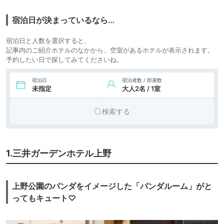
12,683円〜
19,100円〜
7.
ビジネス
MONday Apart 上
野新御徒町
icotto
楽天トラベル
ホテル
宿泊日が決まっているなら…
9,058円〜
7,800円〜
8.
ビジネス
ベッセルイン上野入
宿泊日と人数を選択すると、
谷駅前
icotto
楽天トラベル
ホテル
記事内のご紹介ホテルのなかから、空室があるホテルが表示されます。
予約したい日で探してみてくださいね。
6,840円〜
8,000円〜
9.
ビジネス
トーセイホテルココ
ネ上野
icotto
楽天トラベル
ホテル
宿泊日
宿泊者数 / 部屋数
10.
未指定
大人2名 / 1室
hotel MONday
11,306円〜
15,000円〜
ビジネス
Premium 上野御
icotto
楽天トラベル
ホテル
徒町
検索する
11.
NOHGA HOTEL
22,013円〜
36,900円〜
ビジネス
UENO
icotto
楽天トラベル
ホテル
TOKYO（ノーガホ
テル上野東京）
1.三井ガーデンホテル上野
上野公園のパンダをイメージした「パンダルーム」がと
ってもキュート♡