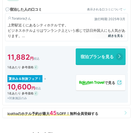
宿泊した人の口コミ
表示される口コミについて
Toratora
旅行時期 2025年3月
上野駅近くにあるシティホテルです。
ビジネスホテルよりはワンランク上という感じで訪日外国人にも人気があ
ります。
場所は東上野の昭和通りと浅草上野通りの交差点にあり、繁華街からは少
し離れた環境ですが、簡単に徒歩でアメ横などにも行けます。
上野らしくわパンダ推しで、パンダがテーマの客室があり、廊下から部屋
11,882
宿泊プランを見る
までパンダのぬいぐるみが出迎えてくれます。
1名あたり 参考価格
夏休み＆秋旅フェア！
10,600
1名あたり 参考価格
※対象施設のみ