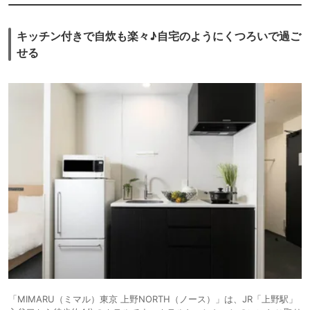
キッチン付きで自炊も楽々♪自宅のようにくつろいで過ご
せる
「MIMARU（ミマル）東京 上野NORTH（ノース）」は、JR「上野駅」