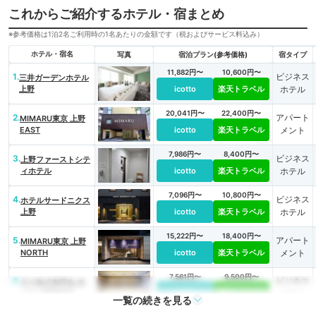
これからご紹介するホテル・宿まとめ
※参考価格は1泊2名ご利用時の1名あたりの金額です（税およびサービス料込み）
ホテル・宿名
写真
宿泊プラン(参考価格)
宿タイプ
11,882円〜
10,600円〜
1.
ビジネス
三井ガーデンホテル
上野
icotto
楽天トラベル
ホテル
20,041円〜
22,400円〜
2.
アパート
MIMARU東京 上野
EAST
icotto
楽天トラベル
メント
7,986円〜
8,400円〜
3.
ビジネス
上野ファーストシテ
ィホテル
icotto
楽天トラベル
ホテル
7,096円〜
10,800円〜
4.
ビジネス
ホテルサードニクス
上野
icotto
楽天トラベル
ホテル
15,222円〜
18,400円〜
5.
アパート
MIMARU東京 上野
NORTH
icotto
楽天トラベル
メント
7,561円〜
9,500円〜
6.
ビジネス
トーセイホテル コ
コネ上野御徒町
icotto
楽天トラベル
ホテル
一覧の続きを見る