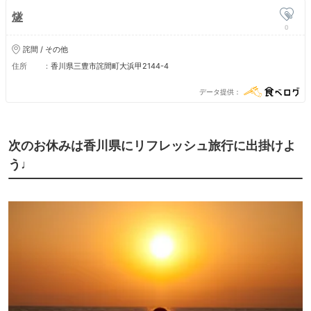
燧
0
詫間 / その他
住所
香川県三豊市詫間町大浜甲2144-4
データ提供
次のお休みは香川県にリフレッシュ旅行に出掛けよ
う♩