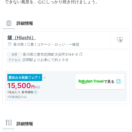
できない風景を、心にしっかり焼き付けましょう。
詳細情報
燧（Hiuchi）
香川県 / 三豊 / コテージ・ロッジ・一棟貸
香川県三豊市詫間町大浜甲2144-4
住所
詫間駅よりお車にて約１５分
アクセス
夏休み＆秋旅フェア！
15,500
1名あたり 参考価格
※対象施設のみ
詳細情報