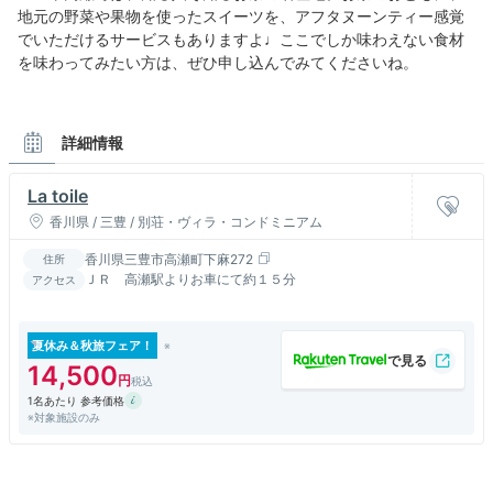
地元の野菜や果物を使ったスイーツを、アフタヌーンティー感覚
でいただけるサービスもありますよ♩ここでしか味わえない食材
を味わってみたい方は、ぜひ申し込んでみてくださいね。
詳細情報
La toile
香川県 / 三豊 / 別荘・ヴィラ・コンドミニアム
香川県三豊市高瀬町下麻272
住所
ＪＲ 高瀬駅よりお車にて約１５分
アクセス
夏休み＆秋旅フェア！
14,500
1名あたり 参考価格
※対象施設のみ