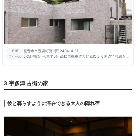
観音寺市豊浜町箕浦甲2494-4
住所
JR箕浦駅から車で5分 高松自動車道大野原ICより国道11号線を松
アクセス
山方面に車で15分 関谷簡易郵便局の押しボタン式信号を右折し
てすぐ
3.宇多津 古街の家
彼と暮らすように滞在できる大人の隠れ宿