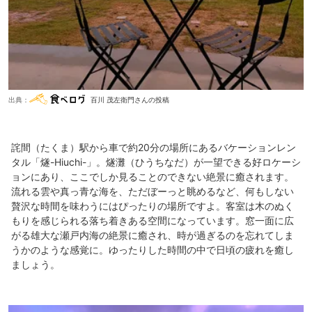
出典：
百川 茂左衛門さんの投稿
詫間（たくま）駅から車で約20分の場所にあるバケーションレン
タル「燧-Hiuchi-」。燧灘（ひうちなだ）が一望できる好ロケーシ
ョンにあり、ここでしか見ることのできない絶景に癒されます。
流れる雲や真っ青な海を、ただぼーっと眺めるなど、何もしない
贅沢な時間を味わうにはぴったりの場所ですよ。客室は木のぬく
もりを感じられる落ち着きある空間になっています。窓一面に広
がる雄大な瀬戸内海の絶景に癒され、時が過ぎるのを忘れてしま
うかのような感覚に。ゆったりした時間の中で日頃の疲れを癒し
ましょう。