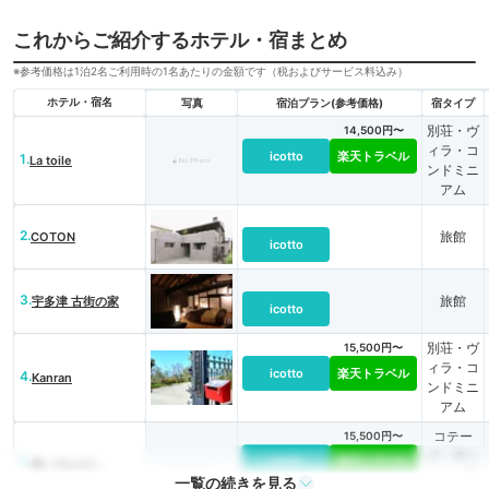
これからご紹介するホテル・宿まとめ
※参考価格は1泊2名ご利用時の1名あたりの金額です（税およびサービス料込み）
ホテル・宿名
写真
宿泊プラン(参考価格)
宿タイプ
別荘・ヴ
14,500円〜
ィラ・コ
icotto
楽天トラベル
1.
La toile
ンドミニ
アム
2.
旅館
COTON
icotto
3.
旅館
宇多津 古街の家
icotto
別荘・ヴ
15,500円〜
ィラ・コ
icotto
楽天トラベル
4.
Kanran
ンドミニ
アム
コテー
15,500円〜
ジ・ロッ
icotto
楽天トラベル
5.
燧（Hiuchi）
ジ・一棟
一覧の続きを見る