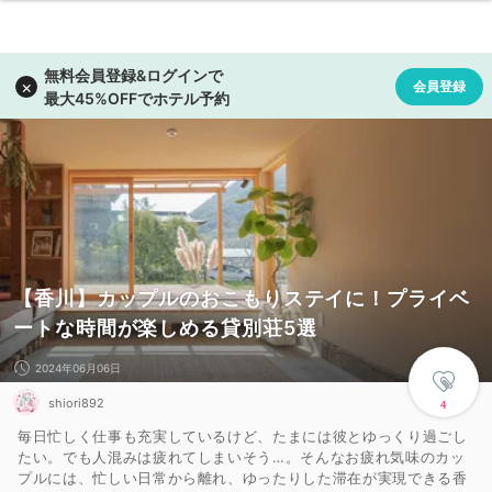
【香川】カップルのおこもりステイに！プライベ
ートな時間が楽しめる貸別荘5選
2024年06月06日
shiori892
4
毎日忙しく仕事も充実しているけど、たまには彼とゆっくり過ごし
たい。でも人混みは疲れてしまいそう…。そんなお疲れ気味のカッ
プルには、忙しい日常から離れ、ゆったりした滞在が実現できる香