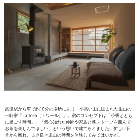
高瀬駅から車で約10分の場所にあり、小高い山に囲まれた里山の
一軒家「La toile（トワール）」。宿のコンセプトは「茶香ととも
に過ごす時間」。「気心知れた仲間や家族と薪ストーブを囲んで
お茶を楽しんでほしい」という思いで建てられました。忙しい日
常から離れ、古き良き里山の時間を体験してみてはいかが。