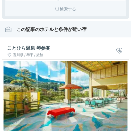
検索する
この記事のホテルと条件が近い宿
ことひら温泉 琴参閣
香川県 / 琴平 / 旅館