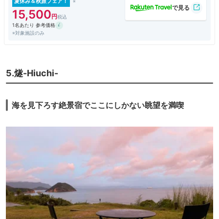
夏休み＆秋旅フェア！
15,500
1名あたり 参考価格
※対象施設のみ
5.燧-Hiuchi-
海を見下ろす絶景宿でここにしかない眺望を満喫