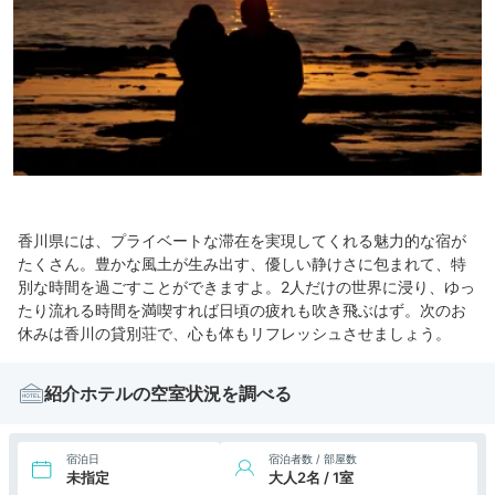
香川県には、プライベートな滞在を実現してくれる魅力的な宿が
たくさん。豊かな風土が生み出す、優しい静けさに包まれて、特
別な時間を過ごすことができますよ。2人だけの世界に浸り、ゆっ
たり流れる時間を満喫すれば日頃の疲れも吹き飛ぶはず。次のお
休みは香川の貸別荘で、心も体もリフレッシュさせましょう。
紹介ホテルの空室状況を調べる
宿泊日
宿泊者数 / 部屋数
未指定
大人2名 / 1室