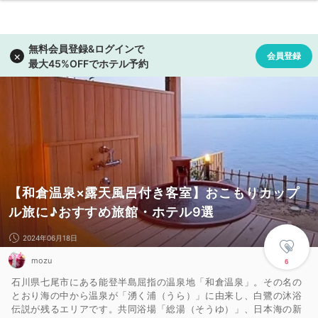
【和倉温泉×露天風呂付き客室】おこもりカップ
ル旅に♪おすすめ旅館・ホテル9選
2024年06月18日
mozu
6
石川県七尾市にある能登半島屈指の温泉地「和倉温泉」。その名の
とおり海の中から温泉が「湧く浦（うら）」に由来し、白鷺の沐浴
伝説が残るエリアです。共同浴場「総湯（そうゆ）」、日本海の新