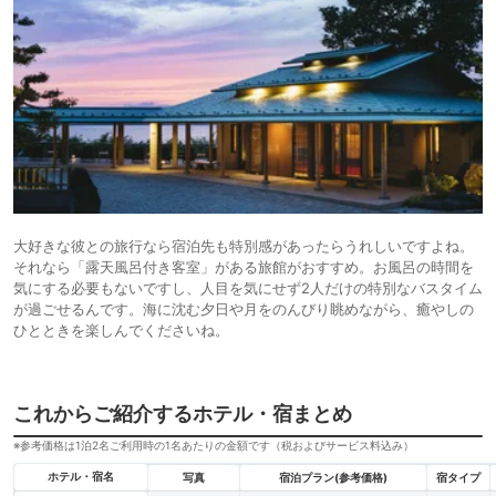
大好きな彼との旅行なら宿泊先も特別感があったらうれしいですよね。
それなら「露天風呂付き客室」がある旅館がおすすめ。お風呂の時間を
気にする必要もないですし、人目を気にせず2人だけの特別なバスタイム
が過ごせるんです。海に沈む夕日や月をのんびり眺めながら、癒やしの
ひとときを楽しんでくださいね。
これからご紹介するホテル・宿まとめ
※参考価格は1泊2名ご利用時の1名あたりの金額です（税およびサービス料込み）
ホテル・宿名
写真
宿泊プラン(参考価格)
宿タイプ