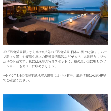
JR「和倉温泉駅」から車で約5分の「和倉温泉 日本の宿 のと楽」。ハー
ブ湯（女湯）や寝湯や屋上の絶景貸切風呂などがあり、温泉好きにぴっ
たりのお宿です。夜には絶好の写真スポットに。旅の思い出に彼とのツ
ーショットもカメラに収めましょう。
※令和6年1月の能登半島地震の影響により休館中。最新情報は公式HP等
でご確認ください。