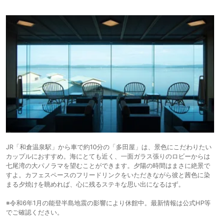
JR「和倉温泉駅」から車で約10分の「多田屋」は、景色にこだわりたい
カップルにおすすめ。海にとても近く、一面ガラス張りのロビーからは
七尾湾の大パノラマを望むことができます。夕陽の時間はまさに絶景で
すよ。カフェスペースのフリードリンクをいただきながら彼と茜色に染
まる夕焼けを眺めれば、心に残るステキな思い出になるはず。
※令和6年1月の能登半島地震の影響により休館中。最新情報は公式HP等
でご確認ください。