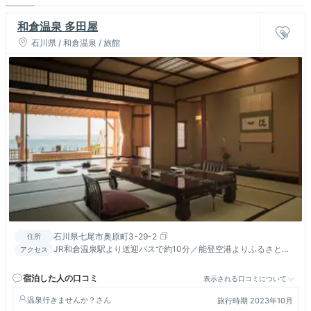
和倉温泉 多田屋
石川県 / 和倉温泉 / 旅館
石川県七尾市奥原町3-29-2
住所
JR和倉温泉駅より送迎バスで約10分／能登空港よりふるさとタ
アクセス
クシー(乗合)で約55分／和倉ICより車で約5分
宿泊した人の口コミ
表示される口コミについて
温泉行きませんか？
旅行時期 2023年10月