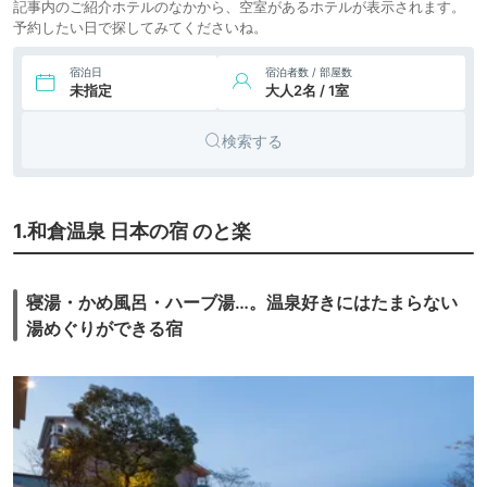
記事内のご紹介ホテルのなかから、空室があるホテルが表示されます。
予約したい日で探してみてくださいね。
9.
和倉温泉 能州いろ
旅館
は
icotto
宿泊日
宿泊者数 / 部屋数
未指定
大人2名 / 1室
検索する
1.和倉温泉 日本の宿 のと楽
寝湯・かめ風呂・ハーブ湯…。温泉好きにはたまらない
湯めぐりができる宿