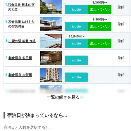
8,300円〜
1.
和倉温泉 日本の宿
旅館
のと楽
icotto
楽天トラベル
8,800円〜
2.
和倉温泉 ゆけむり
旅館
の宿美湾荘
icotto
楽天トラベル
35,845円〜
3.
旅館
白鷺の湯 能登 海舟
icotto
楽天トラベル
4.
旅館
和倉温泉 多田屋
icotto
5.
旅館
和倉温泉 加賀屋
icotto
6.
旅館
加賀屋別邸 松乃碧
icotto
一覧の続きを見る
7.
加賀屋グループ 虹
旅館
と海
icotto
宿泊日が決まっているなら…
12,100円〜
8.
和倉温泉 ホテル海
旅館
宿泊日と人数を選択すると、
望
icotto
楽天トラベル