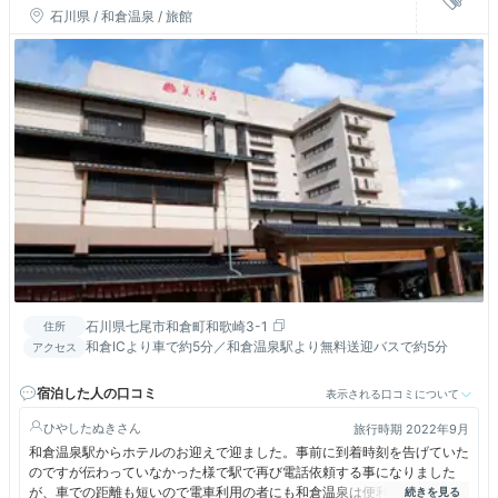
石川県 / 和倉温泉 / 旅館
石川県七尾市和倉町和歌崎3-1
住所
和倉ICより車で約5分／和倉温泉駅より無料送迎バスで約5分
アクセス
宿泊した人の口コミ
表示される口コミについて
ひやしたぬき
旅行時期 2022年9月
和倉温泉駅からホテルのお迎えで迎ました。事前に到着時刻を告げていた
のですが伝わっていなかった様で駅で再び電話依頼する事になりました
が、車での距離も短いので電車利用の者にも和倉温泉は便利です。