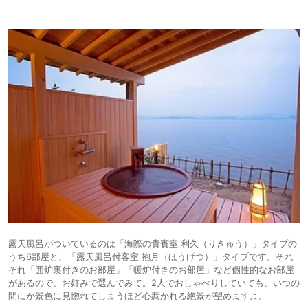
露天風呂がついているのは「海際の貴賓室 利久（りきゅう）」タイプの
うち6部屋と、「露天風呂付客室 抱月（ほうげつ）」タイプです。それ
ぞれ「囲炉裏付きのお部屋」「暖炉付きのお部屋」など個性的なお部屋
があるので、お好みで選んでみて。2人でおしゃべりしていても、いつの
間にか景色に見惚れてしまうほど心惹かれる絶景が望めますよ。