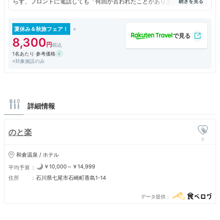
らず、フロントに電話しても「何回か言われたことがありますが、携帯の
ことですので。」と対応してくれませんでした。中継ルーター設置すれば
解決すると思うのですが。
食事も、それなりにおいしいのですが、メニューもなく、説明もほとんど
夏休み＆秋旅フェア！
ないので何を食べているのか半分くらいしかわかりません。
8,300
ただ、温泉だけはよく、清潔なうえ、新しく、露天風呂も能登島を見なが
1名あたり 参考価格
らのんびりできました。
※対象施設のみ
詳細情報
のと楽
0
和倉温泉 / ホテル
￥10,000～￥14,999
平均予算
住所
石川県七尾市石崎町香島1-14
データ提供