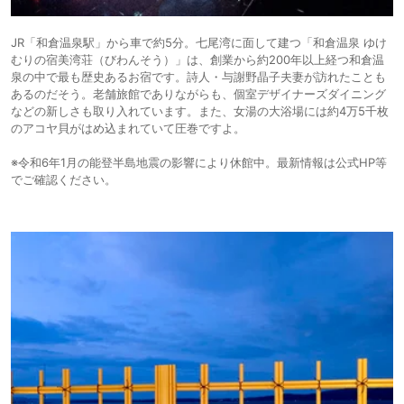
JR「和倉温泉駅」から車で約5分。七尾湾に面して建つ「和倉温泉 ゆけ
むりの宿美湾荘（びわんそう）」は、創業から約200年以上経つ和倉温
泉の中で最も歴史あるお宿です。詩人・与謝野晶子夫妻が訪れたことも
あるのだそう。老舗旅館でありながらも、個室デザイナーズダイニング
などの新しさも取り入れています。また、女湯の大浴場には約4万5千枚
のアコヤ貝がはめ込まれていて圧巻ですよ。
※令和6年1月の能登半島地震の影響により休館中。最新情報は公式HP等
でご確認ください。