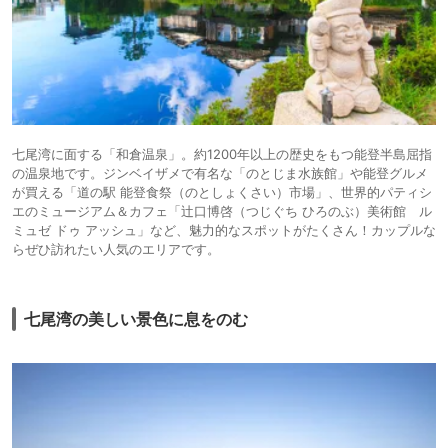
七尾湾に面する「和倉温泉」。約1200年以上の歴史をもつ能登半島屈指
の温泉地です。ジンベイザメで有名な「のとじま水族館」や能登グルメ
が買える「道の駅 能登食祭（のとしょくさい）市場」、世界的パティシ
エのミュージアム＆カフェ「辻口博啓（つじぐち ひろのぶ）美術館 ル
ミュゼ ドゥ アッシュ」など、魅力的なスポットがたくさん！カップルな
らぜひ訪れたい人気のエリアです。
七尾湾の美しい景色に息をのむ