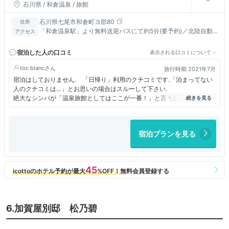
石川県 / 和倉温泉 / 旅館
石川県七尾市和倉町ヨ部80
住所
「和倉温泉駅」より無料送迎バスにて約5分(要予約)／北陸自動
アクセス
車道「のと里山海道」「徳田大津JCT経由」、能越自動車道「和
倉IC」より車で約5分
宿泊した人の口コミ
表示される口コミについて
toc blanc
旅行時期 2021年7月
宿泊はしておりません. 「日帰り」利用のクチコミです.「泊まってない
人のクチコミは…」とお思いの場合はスルーして下さい.
絶大なシンパが「温泉旅館としてはここが一番！」と言う反面「もう行か
ない」との書き込みもあり評価が分かれる天下の『加賀屋』さん. 客室
数が多くフロントの方や仲居さんも男性スタッフさんも大勢おられますか
ら それぞれの、その時の状況で評価が変わるのは仕方がないなぁと思い
宿泊プランを見る
ます.
電話での予約、前日頂いたリコンファーム、送迎バス、到着時の受付と食
事処への案内どれも過不足なく良かったです.
食事処『四季亭』は海が見え、食後行った大浴場『辨天の湯』のちょうど
真下にあたります. とても静かで景色もよく美味しい食事で良かったです.
スタッフさんから「（加賀屋さんでは）牡蠣は絶対に出さない」とお聞き
し、ちょっとした「秘密を知ってしまった」気分にもなったり.....『辨天
の湯』は露天風呂の開放感が素晴らしく満足でした. グループのお宿に
6.加賀屋別邸 松乃碧
泊まれば加賀屋さんの大浴場OKとのことなのでいつか利用したいと思い
ます. 我が家は「本丸での泊まりは無理」と判断しましたので