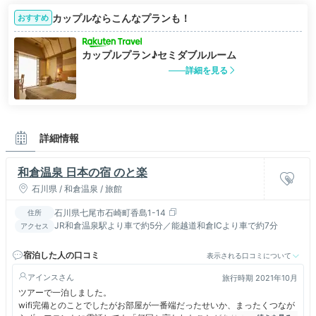
カップルならこんなプランも！
おすすめ
カップルプラン♪セミダブルルーム
詳細を見る
詳細情報
和倉温泉 日本の宿 のと楽
石川県 / 和倉温泉 / 旅館
石川県七尾市石崎町香島1-14
住所
JR和倉温泉駅より車で約5分／能越道和倉ICより車で約7分
アクセス
宿泊した人の口コミ
表示される口コミについて
アインス
旅行時期 2021年10月
ツアーで一泊しました。
wifi完備とのことでしたがお部屋が一番端だったせいか、まったくつなが