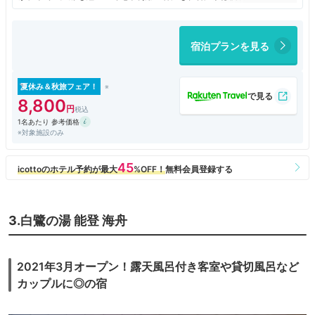
今回は夕食を食べたい寿司店があった為、朝食だけ食べました。一般的な
小鉢ものが並ぶ朝定食です。旅館の方は丁寧な対応で気持ちよく過ごすこ
とが出来ました。
宿泊プランを見る
お部屋からは七尾湾が見え開放的な景色です。リーズナブルな部屋利用
なので安定の和室、ゴロゴロするのには丁度いい広さでした。
お風呂は広く、広すぎる位でスーパー銭湯の様でした。
夏休み＆秋旅フェア！
8,800
1名あたり 参考価格
※対象施設のみ
3.白鷺の湯 能登 海舟
2021年3月オープン！露天風呂付き客室や貸切風呂など
カップルに◎の宿