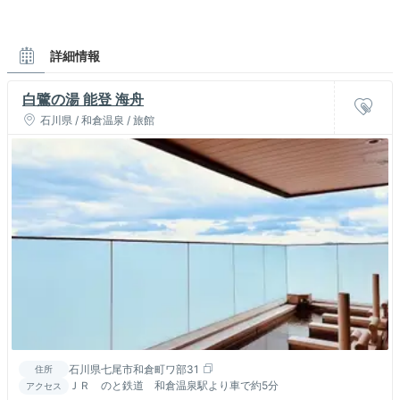
詳細情報
白鷺の湯 能登 海舟
石川県 / 和倉温泉 / 旅館
石川県七尾市和倉町ワ部31
住所
ＪＲ のと鉄道 和倉温泉駅より車で約5分
アクセス