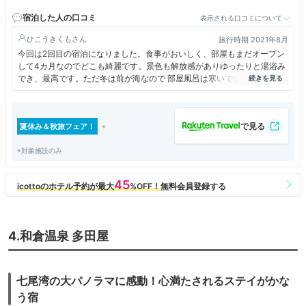
宿泊した人の口コミ
表示される口コミについて
ひこうきくも
旅行時期 2021年8月
今回は2回目の宿泊になりました。食事がおいしく、部屋もまだオープン
して4カ月なのでどこも綺麗です。景色も解放感がありゆったりと湯浴み
でき、最高です。ただ冬は前が海なので 部屋風呂は寒いでしょう!夜空の
星が綺麗でした。
夏休み＆秋旅フェア！
※対象施設のみ
4.和倉温泉 多田屋
七尾湾の大パノラマに感動！心満たされるステイがかな
う宿