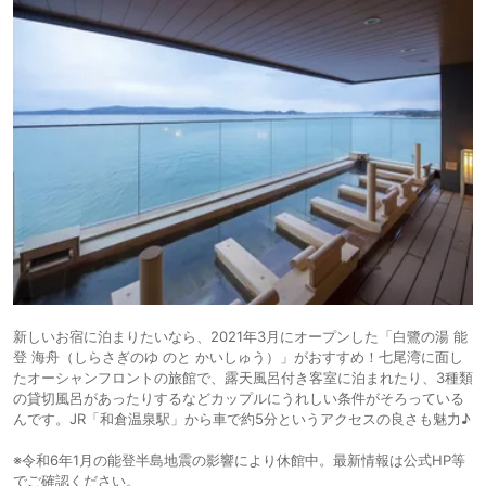
新しいお宿に泊まりたいなら、2021年3月にオープンした「白鷺の湯 能
登 海舟（しらさぎのゆ のと かいしゅう）」がおすすめ！七尾湾に面し
たオーシャンフロントの旅館で、露天風呂付き客室に泊まれたり、3種類
の貸切風呂があったりするなどカップルにうれしい条件がそろっている
んです。JR「和倉温泉駅」から車で約5分というアクセスの良さも魅力♪
※令和6年1月の能登半島地震の影響により休館中。最新情報は公式HP等
でご確認ください。