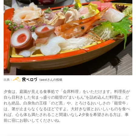
出典：
taextさんの投稿
夕食は、庭園が見える食事処で「会席料理」をいただけます。料理長が
自ら目利きした旬まっ盛りの能登の”まいもん“を詰め込んだ料理は、ど
れも絶品。白身魚の王様「のど黒」や、とろけるおいしさの「能登牛」
は、箸が止まらなくなるほどですよ。大好きな彼とおいしいものを食べ
れば、心も体も満たされること間違いなし♪夕食を希望される方は、事
前に宿にお願いしてくださいね。