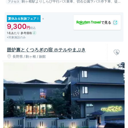
駒ヶ根駅よりしらび平行バス乗車、切石公園下バス停下車、徒歩
アクセス
約10分。
夏休み＆秋旅フェア！
9,300
1名あたり 参考価格
※対象施設のみ
囲炉裏とくつろぎの宿 ホテルやまぶき
長野県 / 駒ヶ根 / 旅館