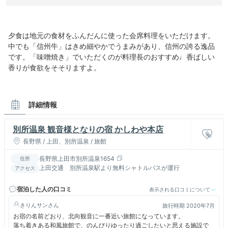
夕食は地元の食材をふんだんに使った会席料理をいただけます。
中でも「信州牛」はきめ細やかでうまみがあり、信州の誇る逸品
です。「味噌焼き」でいただくのが料理長のおすすめ♩香ばしい
香りが食欲をそそりますよ。
詳細情報
別所温泉 観音様となりの宿 かしわや本店
長野県 / 上田、別所温泉 / 旅館
長野県上田市別所温泉1654
住所
上田交通 別所温泉駅より無料シャトルバスが運行
アクセス
宿泊した人の口コミ
表示される口コミについて
きりんサン
旅行時期 2020年7月
お宿の名前どおり、北向観音に一番近い旅館になっています。
落ち着きある和風旅館で、のんびりゆったり過ごしたいと思える施設で