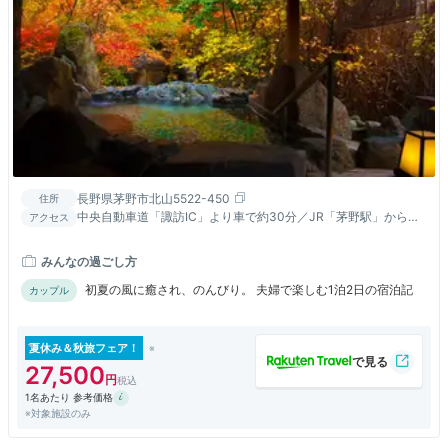
長野県茅野市北山5522-450
住所
中央自動車道「諏訪IC」より車で約30分／JR「茅野駅」からタ
アクセス
クシーで約25分／JR「茅野駅」からメルヘン街道バスで約25
分、「滝見平」停留所より徒歩約3分／「バスタ新宿」より高速
みんなの過ごし方
バスで約3時間、「横谷峡」停留所より徒歩約5分
初夏の風に癒され、のんびり。 夫婦で楽しむ1泊2日の宿泊記
カップル
夏休み＆秋旅フェア！
27,500
1名あたり 参考価格
※対象施設のみ