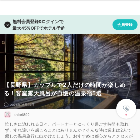
【長野県】カップルで2人だけの時間が楽しめ
る！客室露天風呂が自慢の温泉宿5選
2024年06月24日
shiori892
2
忙しさに追われる日々。パートナーとゆっくり過ごす時間も取れ
ず、すれ違いを感じることはありせんか？そんな時は週末は2人で
癒しの温泉旅行に出かけましょう。おすすめは都心からアクセスが