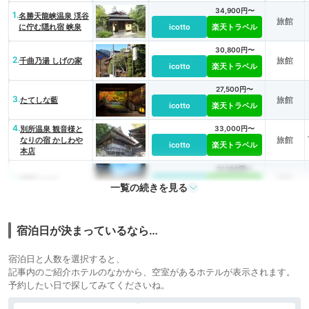
34,900円〜
1.
名勝天龍峡温泉 渓谷
旅館
に佇む隠れ宿 峡泉
icotto
楽天トラベル
30,800円〜
2.
旅館
千曲乃湯 しげの家
icotto
楽天トラベル
27,500円〜
3.
旅館
たてしな藍
icotto
楽天トラベル
4.
別所温泉 観音様と
33,000円〜
旅館
なりの宿 かしわや
icotto
楽天トラベル
本店
21,100円〜
5.
旅館
旅亭たかの
icotto
楽天トラベル
一覧の続きを見る
宿泊日が決まっているなら…
宿泊日と人数を選択すると、
記事内のご紹介ホテルのなかから、空室があるホテルが表示されます。
予約したい日で探してみてくださいね。