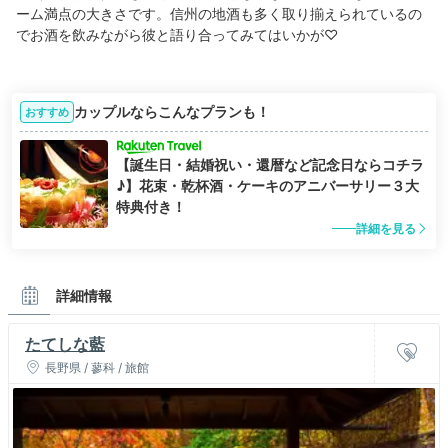
ーム満点の大きさです。信州の地酒も多く取り揃えられているの
でお酒を飲みながら彼と語り合ってみてはいかが♡
カップルならこんなプランも！
おすすめ
【誕生日・結婚祝い・還暦など記念日ならコチラ
♪】花束・乾杯酒・ケーキのアニバーサリー３大
特典付き！
詳細を見る
詳細情報
たてしな藍
長野県 / 蓼科 / 旅館