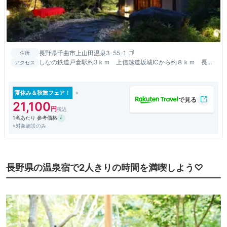
長野県千曲市上山田温泉3-55-1
住所
しなの鉄道戸倉駅約3ｋｍ 上信越道坂城ICから約８ｋｍ 長野
アクセス
自動車道更埴ＩＣから約１２ｋｍ
夏休み＆秋旅フェア！
21,100
1名あたり 参考価格
※対象施設のみ
長野県の温泉宿で2人きりの時間を満喫しよう♡