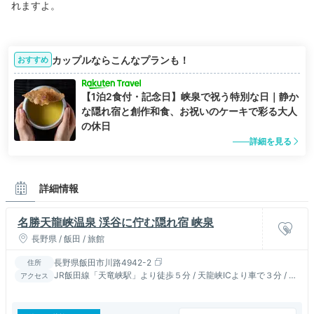
れますよ。
カップルならこんなプランも！
おすすめ
【1泊2食付・記念日】峡泉で祝う特別な日｜静か
な隠れ宿と創作和食、お祝いのケーキで彩る大人
の休日
詳細を見る
詳細情報
名勝天龍峡温泉 渓谷に佇む隠れ宿 峡泉
長野県 / 飯田 / 旅館
長野県飯田市川路4942-2
住所
JR飯田線「天竜峡駅」より徒歩５分 / 天龍峡ICより車で３分 / 新
アクセス
宿・名古屋（高速バス）→飯田駅（JR）→天竜峡駅