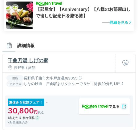
【部屋食】【Anniversary】【八様のお部屋出し
で愉しむ記念日を贈る旅】
詳細を見る
詳細情報
千曲乃湯 しげの家
長野県 / 旅館
長野県千曲市大字戸倉温泉3055
住所
しなの鉄道 戸倉駅よりタクシーで５分（徒歩20分約1.8㌔）
アクセス
夏休み＆秋旅フェア！
30,800
1名あたり 参考価格
※対象施設のみ