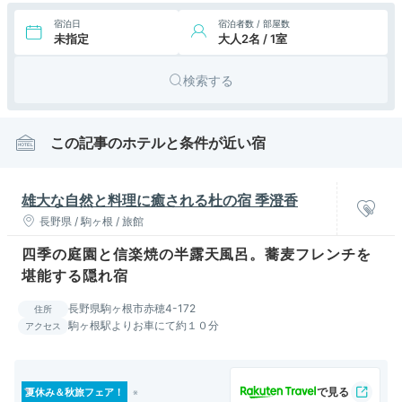
宿泊日
宿泊者数 / 部屋数
未指定
大人2名 / 1室
検索する
この記事のホテルと条件が近い宿
雄大な自然と料理に癒される杜の宿 季澄香
長野県 / 駒ヶ根 / 旅館
四季の庭園と信楽焼の半露天風呂。蕎麦フレンチを
堪能する隠れ宿
長野県駒ヶ根市赤穂4-172
住所
駒ヶ根駅よりお車にて約１０分
アクセス
夏休み＆秋旅フェア！