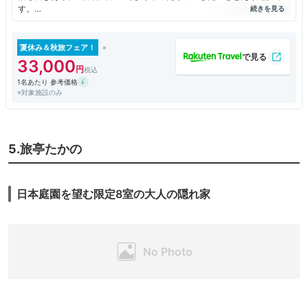
す。
館内では室内履きに履き替えです。施設内の至るところは木の造りで、暖
かみがあります。
お湯はやわらかい泉室です。部屋風呂付きのお部屋も多く、また収容人員
夏休み＆秋旅フェア！
が少ないのでパブリックのお風呂もガラガラで入れます。
33,000
温泉が好きな利用者には最高です。
1名あたり 参考価格
北向観音の鐘が朝早く鳴ります。目覚まし時計が無くても早起き出来ま
※対象施設のみ
す。
5.旅亭たかの
日本庭園を望む限定8室の大人の隠れ家