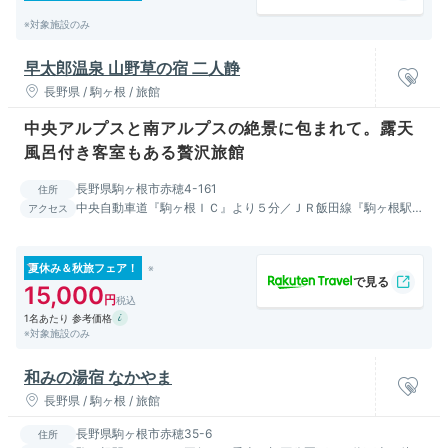
※対象施設のみ
早太郎温泉 山野草の宿 二人静
長野県 / 駒ヶ根 / 旅館
中央アルプスと南アルプスの絶景に包まれて。露天
風呂付き客室もある贅沢旅館
長野県駒ヶ根市赤穂4-161
住所
中央自動車道『駒ヶ根ＩＣ』より５分／ＪＲ飯田線『駒ヶ根駅』
アクセス
より車で１０分／高速バスで新宿より３時間半、名古屋より２時
間半
夏休み＆秋旅フェア！
15,000
1名あたり 参考価格
※対象施設のみ
和みの湯宿 なかやま
長野県 / 駒ヶ根 / 旅館
長野県駒ヶ根市赤穂35-6
住所