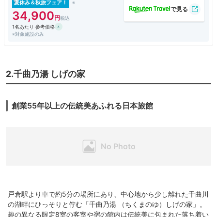
夏休み＆秋旅フェア！
34,900
1名あたり 参考価格
※対象施設のみ
2.千曲乃湯 しげの家
創業55年以上の伝統美あふれる日本旅館
戸倉駅より車で約5分の場所にあり、中心地から少し離れた千曲川
の湖畔にひっそりと佇む「千曲乃湯 （ちくまのゆ）しげの家」。
趣の異なる限定8室の客室や宿の館内は伝統美に包まれた落ち着い