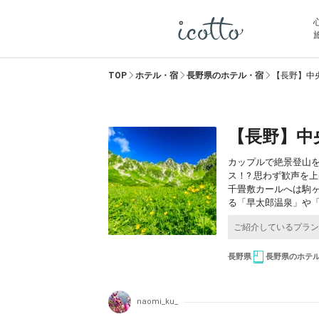
TOP
ホテル・宿
長野県のホテル・宿
【長野】中
【長野】中
カップルで絶景登山を
ス！? 思わず歓声を
千畳敷カールへは駒
る「早太郎温泉」や「
長野県
長野県のホテ
naomi_ku_