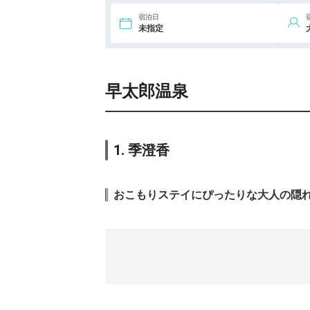
宿泊日
未指定
早太郎温泉
1. 季澄香
おこもりステイにぴったりな大人の隠