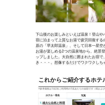
下山後のお楽しみといえば温泉！登山や
宿に泊まって上質なお湯で疲労回復する
原の「早太郎温泉」、そして日本一星空
お湯が楽しめる2つの温泉地から、絶景
ップしました。大自然に囲まれたお宿で
き・・・。想像するだけでワクワクしち
これからご紹介するホテ
※参考価格は1泊2名ご利用時の1名あたりの金額です（税およ
ホテル・宿名
写真
1.
雄大な自然と料理