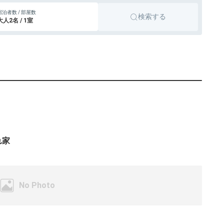
宿泊者数 / 部屋数
検索する
大人2名 / 1室
れ家