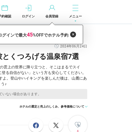
予約確認
ログイン
会員登録
メニュー
2024年06月24日
彼とくつろげる温泉宿7選
mの雲上の世界に降り立つと、そこはまるでスイ
に登る自信がない」という方も安心してください。
すよ。登山やハイキングを楽しんだ後は、山麓にあ
う♪
ホテルの選定と売上のしくみ、参考価格について
4