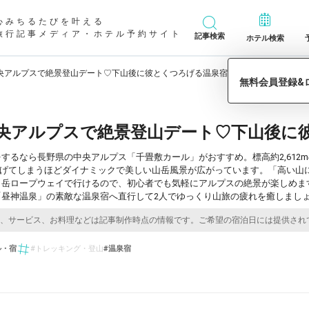
心みちるたびを叶える
旅行記事メディア・ホテル予約サイト
記事検索
ホテル検索
央アルプスで絶景登山デート♡下山後に彼とくつろげる温泉宿7選
央アルプスで絶景登山デート♡下山後に
するなら長野県の中央アルプス「千畳敷カール」がおすすめ。標高約2,612
上げてしまうほどダイナミックで美しい山岳風景が広がっています。「高い山
ヶ岳ロープウェイで行けるので、初心者でも気軽にアルプスの絶景が楽しめま
昼神温泉」の素敵な温泉宿へ直行して2人でゆっくり山旅の疲れを癒しましょ
ル・宿
#トレッキング・登山
#温泉宿