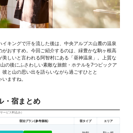
ハイキングで汗を流した後は、中央アルプス山麓の温泉
のがおすすめ。今回ご紹介するのは、緑豊かな駒ヶ根高
が美しいと言われる阿智村にある「昼神温泉」。上質な
登山の後にふさわしい素敵な旅館・ホテルを7つピックア
、彼と山の思い出を語らいながら過ごすひとと
ゃいますね。
ル・宿まとめ
びサービス料込み）
宿泊プラン(参考価格)
宿タイプ
エリア