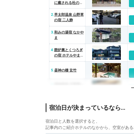
に癒される杜の宿
季澄香
2.
早太郎温泉 山野草
の宿 二人静
3.
和みの湯宿 なかや
ま
4.
囲炉裏とくつろぎ
の宿 ホテルやまぶ
き
5.
昼神の棲 玄竹
6.
昼神温泉 石苔亭い
しだ
7.
昼神温泉 昼神グラ
宿泊日が決まっているなら…
ンドホテル天心
宿泊日と人数を選択すると、
記事内のご紹介ホテルのなかから、空室がある