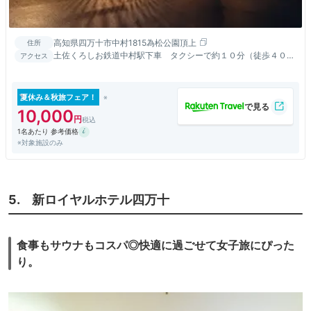
高知県四万十市中村1815為松公園頂上
住所
土佐くろしお鉄道中村駅下車 タクシーで約１０分（徒歩４０
アクセス
分） / 高知自動車道四万十町中央ICより国道５６号線で約６０分
夏休み＆秋旅フェア！
10,000
1名あたり 参考価格
※対象施設のみ
5. 新ロイヤルホテル四万十
食事もサウナもコスパ◎快適に過ごせて女子旅にぴった
り。