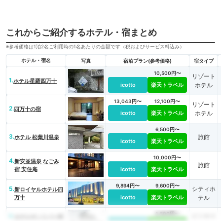
これからご紹介するホテル・宿まとめ
※参考価格は1泊2名ご利用時の1名あたりの金額です（税およびサービス料込み）
ホテル・宿名
写真
宿泊プラン(参考価格)
宿タイプ
10,500円〜
リゾート
1.
ホテル星羅四万十
icotto
楽天トラベル
ホテル
13,043円〜
12,100円〜
リゾート
2.
四万十の宿
icotto
楽天トラベル
ホテル
6,500円〜
3.
旅館
ホテル 松葉川温泉
icotto
楽天トラベル
10,000円〜
4.
新安並温泉 なごみ
旅館
宿 安住庵
icotto
楽天トラベル
9,894円〜
9,600円〜
5.
シティホ
新ロイヤルホテル四
万十
icotto
楽天トラベル
テル
4,500円〜
6.
ビジネス
ホテルサンリバー四