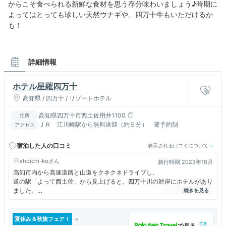
からこそ食べられる新鮮な食材を思う存分味わいましょう♪時期に
よってはとっても珍しい天然ウナギや、四万十牛もいただけるか
も！
詳細情報
ホテル星羅四万十
高知県 / 四万十 / リゾートホテル
高知県四万十市西土佐用井1100
住所
ＪＲ 江川崎駅から無料送迎（約５分） 要予約制
アクセス
宿泊した人の口コミ
表示される口コミについて
shoichi-ko
旅行時期 2023年10月
高知市内から高速道路と山道をクネクネドライブし、
道の駅「よって西土佐」から見上げると、四万十川の対岸にホテルがあり
ました。
落ち着いたホテルで、食事も美味しかったです。
あいにくのお天気で、星空は見えず、残念でしたが、
カヌー体験などもできたようなので、次回訪問時には星空とカヌーにチャ
夏休み＆秋旅フェア！