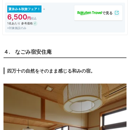
訪問し、誰もいない橋と四万十川を見ることができました。
最上階（たしか4階）の部屋は天井が高く、開放感があります。
夏休み＆秋旅フェア！
川を見渡せる露天風呂が最高でした。
6,500
子持ち鮎付の夕食は、値段相応な感じでした。
1名あたり 参考価格
※対象施設のみ
４. なごみ宿安住庵
四万十の自然をそのまま感じる和みの宿。