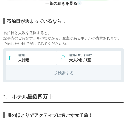
万十
icotto
楽天トラベル
ホテル
一覧の続きを見る
宿泊日が決まっているなら…
宿泊日と人数を選択すると、
記事内のご紹介ホテルのなかから、空室があるホテルが表示されます。
予約したい日で探してみてくださいね。
宿泊日
宿泊者数 / 部屋数
未指定
大人2名 / 1室
検索する
1. ホテル星羅四万十
川のほとりでアクティブに過ごす女子旅！