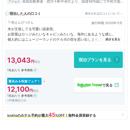
高知自動車道・四万十町中央ICより、国道56号線にて中村方面へ
アクセス
60分／中村駅よりタクシーまたはバスにて約15分
宿泊した人の口コミ
表示される口コミについて
色えんぴつ
旅行時期 2020年11月
木が主張してる可愛い温泉宿。
お部屋はロッジみたいなキャビンみたいな、海外にあるような感じ。
個人的にはニュージーランドのテカポの宿を思い出します。
温泉は露天風呂もありました。
男女の入れ替わりはなしです。
朝食もおかずたくさんで大満足です。
13,043
宿泊プランを見る
1名あたり 参考価格
夏休み＆秋旅フェア！
12,100
1名あたり 参考価格
※対象施設のみ