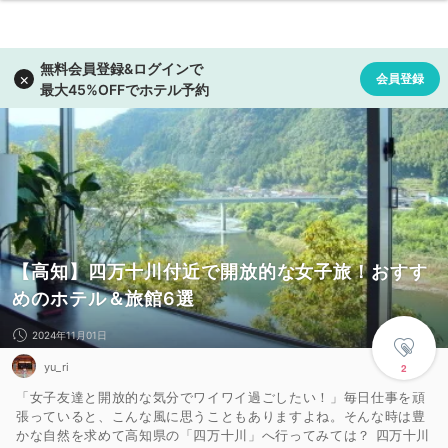
【高知】四万十川付近で開放的な女子旅！おすす
めのホテル＆旅館6選
2024年11月01日
yu_ri
2
「女子友達と開放的な気分でワイワイ過ごしたい！」毎日仕事を頑
張っていると、こんな風に思うこともありますよね。そんな時は豊
かな自然を求めて高知県の「四万十川」へ行ってみては？ 四万十川