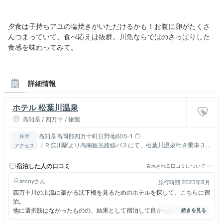
夕食は子持ちアユの塩焼きがいただけるかも！お腹に卵がたくさ
んつまっていて、食べ応えは抜群。川魚ならではのさっぱりした
食感を味わってみて。
詳細情報
ホテル 松葉川温泉
高知県 / 四万十 / 旅館
高知県高岡郡四万十町日野地605-1
住所
ＪＲ窪川駅より高南観光路線バスにて、松葉川温泉行き乗車３５
アクセス
分 天狗高原、梼原町方面からは須崎市より高速道路ご利用で！
宿泊した人の口コミ
表示される口コミについて
arooy
旅行時期 2025年8月
四万十川の上流に架かる沈下橋を見るためのホテルを探して、こちらに宿
泊。
他に選択肢はなかったものの、結果として宿泊して良かったです。
現存する沈下橋では最古の「一斗俵沈下橋」へは、チェックアウト直後に