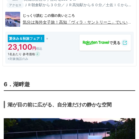
ＪＲ朝倉駅から３０分／ＪＲ高知駅から６０分／土佐ＩＣから２
アクセス
０分
じっくり読む この宿の良いところ
気分は海外女子旅！高知「ヴィラ・サントリーニ」でいいね
をゲット♪
夏休み＆秋旅フェア！
23,100
1名あたり 参考価格
※対象施設のみ
6．湖畔遊
湖が目の前に広がる、自分達だけの静かな空間