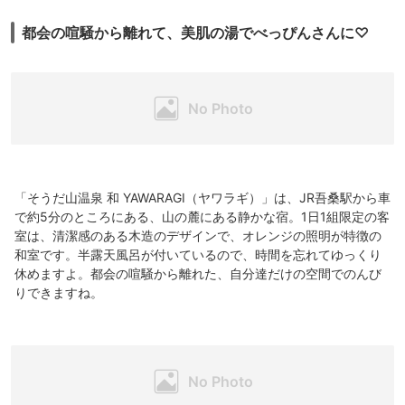
しゃって、休憩室が広々としていました。
何もしない贅沢を楽しむホテルです。
都会の喧騒から離れて、美肌の湯でべっぴんさんに♡
「そうだ山温泉 和 YAWARAGI（ヤワラギ）」は、JR吾桑駅から車
で約5分のところにある、山の麓にある静かな宿。1日1組限定の客
室は、清潔感のある木造のデザインで、オレンジの照明が特徴の
和室です。半露天風呂が付いているので、時間を忘れてゆっくり
休めますよ。都会の喧騒から離れた、自分達だけの空間でのんび
りできますね。