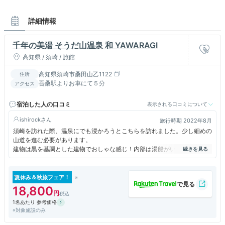
詳細情報
千年の美湯 そうだ山温泉 和 YAWARAGI
高知県 / 須崎 / 旅館
高知県須崎市桑田山乙1122
住所
吾桑駅よりお車にて５分
アクセス
宿泊した人の口コミ
表示される口コミについて
ishirock
旅行時期 2022年8月
須崎を訪れた際、温泉にでも浸かろうとこちらを訪れました。少し細めの
山道を進む必要があります。
建物は黒を基調とした建物でおしゃな感じ！内部は湯船がいくつかありま
すが、少し離れたところにある源泉の湯船が、少しぬるめでしたが一番良
かったです！
夏休み＆秋旅フェア！
18,800
1名あたり 参考価格
※対象施設のみ