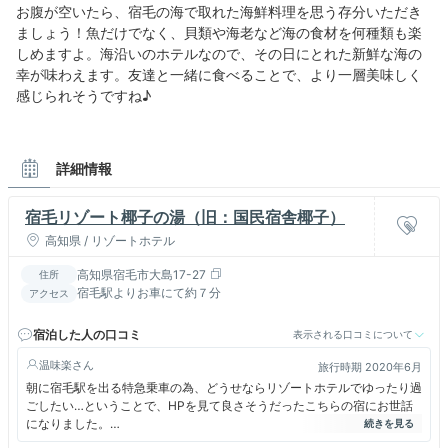
お腹が空いたら、宿毛の海で取れた海鮮料理を思う存分いただき
ましょう！魚だけでなく、貝類や海老など海の食材を何種類も楽
しめますよ。海沿いのホテルなので、その日にとれた新鮮な海の
幸が味わえます。友達と一緒に食べることで、より一層美味しく
感じられそうですね♪
詳細情報
宿毛リゾート椰子の湯（旧：国民宿舎椰子）
高知県 / リゾートホテル
高知県宿毛市大島17-27
住所
宿毛駅よりお車にて約７分
アクセス
宿泊した人の口コミ
表示される口コミについて
温味楽
旅行時期 2020年6月
朝に宿毛駅を出る特急乗車の為、どうせならリゾートホテルでゆったり過
ごしたい…ということで、HPを見て良さそうだったこちらの宿にお世話
になりました。