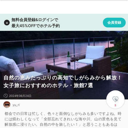
自然の恵みたっぷりの高知でしがらみから解放！
女子旅におすすめのホテル・旅館7選
2024年06月24日
yu_ri
5
都会での日常は忙しく、色々と面倒なしがらみも多いですよね。時
には煩わしくなって「全部忘れてきれいな海や川、山の景色を見て
解放感に浸りたい。自然の中を旅したい！」と思うこともあるは