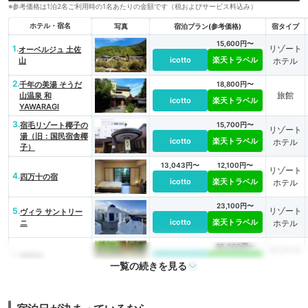
※参考価格は1泊2名ご利用時の1名あたりの金額です（税およびサービス料込み）
ホテル・宿名
写真
宿泊プラン(参考価格)
宿タイプ
15,600円〜
1.
リゾート
オーベルジュ 土佐
icotto
楽天トラベル
山
ホテル
2.
千年の美湯 そうだ
18,800円〜
旅館
山温泉 和
icotto
楽天トラベル
YAWARAGI
3.
宿毛リゾート椰子の
15,700円〜
リゾート
湯（旧：国民宿舎椰
icotto
楽天トラベル
ホテル
子）
13,043円〜
12,100円〜
リゾート
4.
四万十の宿
icotto
楽天トラベル
ホテル
23,100円〜
5.
リゾート
ヴィラ サントリー
icotto
楽天トラベル
ニ
ホテル
60,000円〜
リゾート
6.
湖畔遊
icotto
楽天トラベル
ホテル
一覧の続きを見る
12,200円〜
7.
旅館
馬路温泉
icotto
楽天トラベル