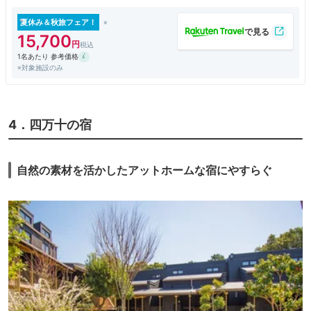
宿毛駅から港町の景色を眺めつつ、歩いて40分余り掛けて移動。宿の皆
さんが良い方ばかりでとても好印象。オーシャンビューで眺望抜群の綺麗
夏休み＆秋旅フェア！
な部屋は海に沈む夕陽や星空が見えるし、リモコン式の照明と温度調節可
15,700
能な個別空調、ウォシュレットトイレとありこちらも文句なしです。ただ
1名あたり 参考価格
欲を言うと、部屋で使えるフリーWi-fiがあるともっと最高だったかも。
※対象施設のみ
大浴場は混んでると内湯がちょっと狭い感じがしましたが、その分露天風
呂が開放的で広く、木で出来た露天風呂全体の雰囲気が良い感じ。滞在中
3回ほど入らせて頂きましたが、夜の入浴は貸切状態だったのでゆっくり
楽しめました。
4．四万十の宿
そして食事も最高でした。夕食は今回鍋料理メインのコースを選び、ぶり
のしゃぶしゃぶを頂きましたがこれが超絶品！名物のかつおのたたきも美
自然の素材を活かしたアットホームな宿にやすらぐ
味しく頂き大満足。
朝食もスタッフさんのお言葉に甘え、オーシャンビューを眺めながらの食
事に。その朝食には一度食べてみたかった「土佐ジロー」の卵が入ってい
たのに感激。メインに選んだ、鮭の焼き物も美味しかったです。
帰りも宿毛駅まで歩く予定でしたが、夕食時に話が弾んだスタッフさんに
車で送って頂き、なんだか申し訳ないようでした。
私は今まで日本各地の様々な温泉旅館・リゾートホテルを利用しています
が、その中でも今回の滞在はトップクラスの満足だったと言っても過言で
はなく、「ここに来るだけに宿毛に行く価値がある」と思います。