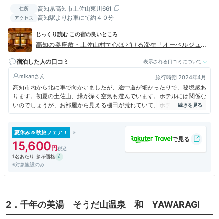
高知県高知市土佐山東川661
住所
高知駅よりお車にて約４０分
アクセス
じっくり読む この宿の良いところ
高知の奥座敷・土佐山村で心ほどける滞在「オーベルジュ土
佐山」
宿泊した人の口コミ
表示される口コミについて
mikan
旅行時期 2024年4月
高知市内から北に車で向かいましたが、途中道が細かったりで、秘境感あ
ります。初夏の土佐山、緑が深く空気も澄んでいます。ホテルには関係な
いのでしょうが、お部屋から見える棚田が荒れていて、ホテル自体は非日
常を感じますが、過疎化の実情が目に入り現実に戻る気がしました。
ホテルフロントからアクセスの良いホテル棟に宿泊しました。部屋は清潔
で居心地よく過ごしました。テレビはありませんがwifiは繋がるのが意外
夏休み＆秋旅フェア！
でした。ロビーだけ繋がるくらいだと非日常感が増すような?結局、そう
15,600
言う訳にもいかないのが現代人の哀しさですが。
1名あたり 参考価格
お食事は、オーベルジュとのことで、勝手に洋食と思いましたが、お箸が
※対象施設のみ
用意され、和洋折衷でした。地元産の食材が使われていて、ほぼ和食で豪
華で美味でしたが、お肉の脂分が多過ぎたのが残念でした。赤身かヒレに
変えてもらえると助かりました。・・高知のお肉は窪川牛という美味なお
肉・・提供されたら最高だったのに・・とつい思ってしまいました。
若い方はジューシーなお肉が好みなのでしょうか。
2．千年の美湯 そうだ山温泉 和 YAWARAGI
お風呂は、大風呂があって、普通にくつろげました。日帰りの方もいらっ