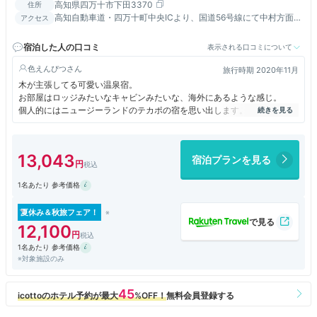
高知県四万十市下田3370
住所
高知自動車道・四万十町中央ICより、国道56号線にて中村方面へ
アクセス
60分／中村駅よりタクシーまたはバスにて約15分
宿泊した人の口コミ
表示される口コミについて
色えんぴつ
旅行時期 2020年11月
木が主張してる可愛い温泉宿。
お部屋はロッジみたいなキャビンみたいな、海外にあるような感じ。
個人的にはニュージーランドのテカポの宿を思い出します。
温泉は露天風呂もありました。
男女の入れ替わりはなしです。
朝食もおかずたくさんで大満足です。
13,043
宿泊プランを見る
1名あたり 参考価格
夏休み＆秋旅フェア！
12,100
1名あたり 参考価格
※対象施設のみ