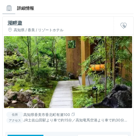
詳細情報
湖畔遊
高知県 / 香美 / リゾートホテル
高知県香美市香北町有瀬100
住所
JR土佐山田駅より車で約15分／高知竜馬空港より車で約30分／
アクセス
高知市中心部より車で約50分