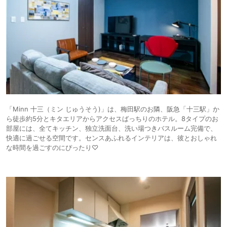
「Minn 十三（ミン じゅうそう)」は、梅田駅のお隣、阪急「十三駅」か
ら徒歩約5分とキタエリアからアクセスばっちりのホテル。8タイプのお
部屋には、全てキッチン、独立洗面台、洗い場つきバスルーム完備で、
快適に過ごせる空間です。センスあふれるインテリアは、彼とおしゃれ
な時間を過ごすのにぴったり♡