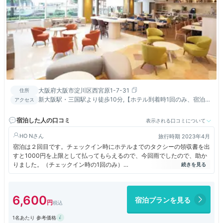
大阪府大阪市淀川区西宮原1-7-31
住所
新大阪駅・三国駅より徒歩10分,【ホテル到着時1回のみ、宿泊の
アクセス
方に限る】上限1000円まで負担。レシート原本が必要です。
宿泊した人の口コミ
表示される口コミについて
HO N
旅行時期 2023年4月
宿泊は２回目です。チェックイン時にホテルまでのタクシーの領収書を出
すと1000円を上限として払ってもらえるので、今回雨でしたので、助か
りました。（チェックイン時の1回のみ）
スイートタイプの部屋は冷蔵庫あり、洗濯機あり（使ったことないです
が）、ネスプレッソあり、で充実してます。
お風呂のアメニティはダヴでした。そういう感じ。実用的な上質さ。
6,600
宿泊プランを見る
ネスプレッソは嬉しいです。
1名あたり 参考価格