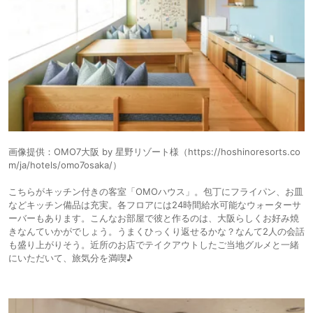
画像提供：OMO7大阪 by 星野リゾート様（https://hoshinoresorts.co
m/ja/hotels/omo7osaka/）
こちらがキッチン付きの客室「OMOハウス」。包丁にフライパン、お皿
などキッチン備品は充実。各フロアには24時間給水可能なウォーターサ
ーバーもあります。こんなお部屋で彼と作るのは、大阪らしくお好み焼
きなんていかがでしょう。うまくひっくり返せるかな？なんて2人の会話
も盛り上がりそう。近所のお店でテイクアウトしたご当地グルメと一緒
にいただいて、旅気分を満喫♪