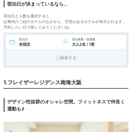
宿泊日が決まっているなら…
大阪
icotto
楽天トラベル
テル
4,443円〜
4,900円〜
宿泊日と人数を選択すると、
8.
アパート
ESLEAD HOTEL
記事内のご紹介ホテルのなかから、空室があるホテルが表示されます。
NAMBA SOUTH III
icotto
楽天トラベル
メント
予約したい日で探してみてくださいね。
25,451円〜
26,400円〜
9.
アパート
MIMARU大阪 難波
STATION
icotto
楽天トラベル
メント
宿泊日
宿泊者数 / 部屋数
未指定
大人2名 / 1室
6,750円〜
7,500円〜
10.
ビジネス
ランドーホテルな
んば大阪スイーツ
icotto
楽天トラベル
ホテル
検索する
4,722円〜
5,800円〜
11.
アパート
エスリードホテル
なんば大国町
icotto
楽天トラベル
メント
1.フレイザーレジデンス南海大阪
8,291円〜
9,300円〜
12.
シティホ
TAKUTO HOTEL
icotto
楽天トラベル
心斎橋
テル
デザイン性抜群のオシャレ空間。フィットネスで仲良く
18,352円〜
20,800円〜
13.
アパート
MIMARU大阪 心斎
運動も♪
icotto
楽天トラベル
橋WEST
メント
7,687円〜
7,500円〜
ビジネス
14.
ホテル ユルリト
icotto
楽天トラベル
ホテル