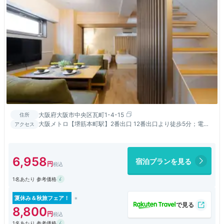
大阪府大阪市中央区瓦町1-4-15
住所
大阪メトロ【堺筋本町駅】2番出口 12番出口より徒歩5分；電車
アクセス
で大阪城公園/黒門市場/心斎橋/梅田/難波まで約5分以内
6,958
宿泊プランを見る
1名あたり 参考価格
夏休み＆秋旅フェア！
8,800
1名あたり 参考価格