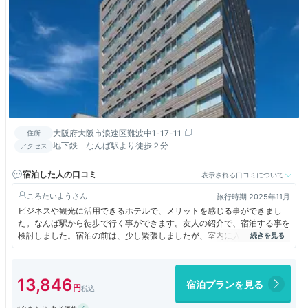
大阪府大阪市浪速区難波中1-17-11
住所
地下鉄 なんば駅より徒歩２分
アクセス
宿泊した人の口コミ
表示される口コミについて
ころたいよう
旅行時期 2025年11月
ビジネスや観光に活用できるホテルで、メリットを感じる事ができまし
た。なんば駅から徒歩で行く事ができます。友人の紹介で、宿泊する事を
検討しました。宿泊の前は、少し緊張しましたが、室内に入ると、心がリ
フレッシュできました。数日利用する事も可能で、多様性を感じる事がで
きました。全体として、快適な設備も評価できます。
13,846
宿泊プランを見る