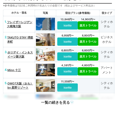
※参考価格は1泊2名ご利用時の1名あたりの金額です（税およびサービス料込み）
ホテル・宿名
写真
宿泊プラン(参考価格)
宿タイプ
13,846円〜
14,900円〜
1.
シティホ
フレイザーレジデン
icotto
楽天トラベル
ス南海大阪
テル
6,958円〜
8,800円〜
2.
ビジネス
TAKUTO STAY 堺筋
本町
icotto
楽天トラベル
ホテル
6,600円〜
6,600円〜
3.
シティホ
ホリデイ・イン＆ス
イーツ新大阪
icotto
楽天トラベル
テル
4,381円〜
4,600円〜
アパート
4.
Minn 十三
icotto
楽天トラベル
メント
11,559円〜
5.
シティホ
OMO7大阪（おも）
by 星野リゾート
icotto
テル
6.
4,700円〜
50,000円〜
Popway
ビジネス
Residence
一覧の続きを見る
icotto
楽天トラベル
ホテル
Tennoji（ポップウ
ェイ レジデンス テ
11,495円〜
11,500円〜
ンノウジ）
7.
シティホ
シタディーンなんば