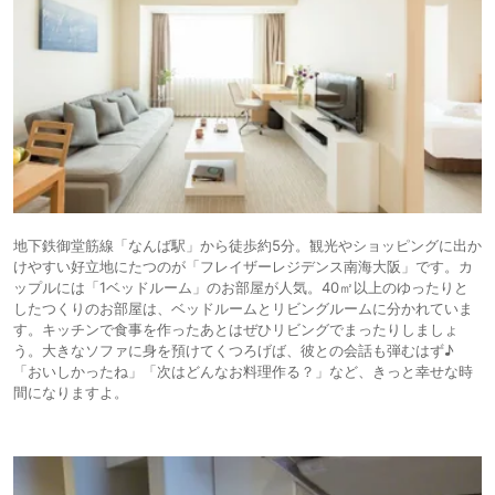
2,700円〜
2,700円〜
15.
ビジネス
ホテルマイステイ
ズ大手前
icotto
楽天トラベル
ホテル
地下鉄御堂筋線「なんば駅」から徒歩約5分。観光やショッピングに出か
けやすい好立地にたつのが「フレイザーレジデンス南海大阪」です。カ
ップルには「1ベッドルーム」のお部屋が人気。40㎡以上のゆったりと
したつくりのお部屋は、ベッドルームとリビングルームに分かれていま
す。キッチンで食事を作ったあとはぜひリビングでまったりしましょ
う。大きなソファに身を預けてくつろげば、彼との会話も弾むはず♪
「おいしかったね」「次はどんなお料理作る？」など、きっと幸せな時
間になりますよ。