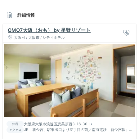
詳細情報
OMO7大阪（おも） by 星野リゾート
大阪府 / 大阪市 / シティホテル
大阪府大阪市浪速区恵美須西3-16-30
住所
JR「新今宮」駅東出口より左手目の前／南海電鉄「新今宮駅」
アクセス
北出口より右手目の前／大阪メトロ「動物園前」駅6番出口から