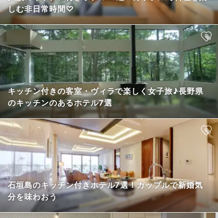
しむ非日常時間♡
キッチン付きの客室・ヴィラで楽しく女子旅♪長野県
のキッチンのあるホテル7選
石垣島のキッチン付きホテル7選！カップルで新婚気
分を味わおう