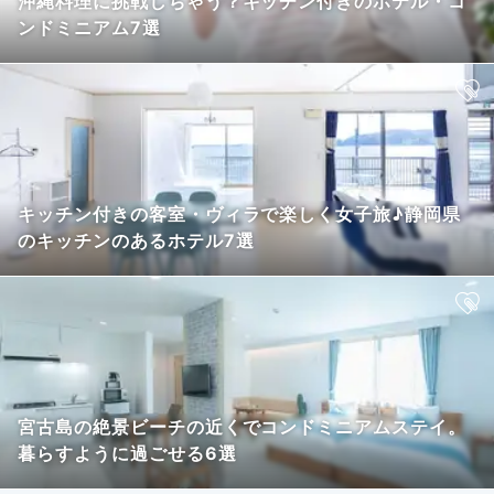
沖縄料理に挑戦しちゃう？キッチン付きのホテル・コ
ンドミニアム7選
キッチン付きの客室・ヴィラで楽しく女子旅♪静岡県
のキッチンのあるホテル7選
宮古島の絶景ビーチの近くでコンドミニアムステイ。
暮らすように過ごせる6選