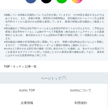
TOP
キッチン 記事一覧
ページトップ
icotto TOP
icottoについて
企業情報
利用規約