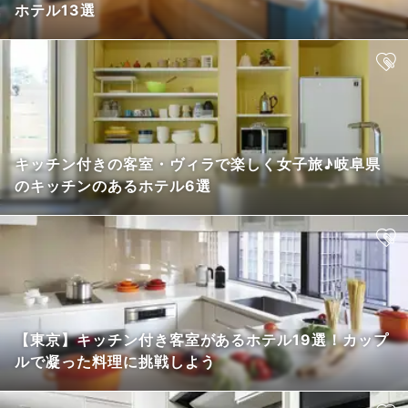
ホテル13選
キッチン付きの客室・ヴィラで楽しく女子旅♪岐阜県
のキッチンのあるホテル6選
【東京】キッチン付き客室があるホテル19選！カップ
ルで凝った料理に挑戦しよう