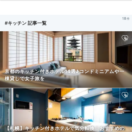
18
#キッチン 記事一覧
京都のキッチン付きホテル14選♪コンドミニアムや一
棟貸しで女子旅を
【札幌】キッチン付きホテルで気分転換！おすすめの