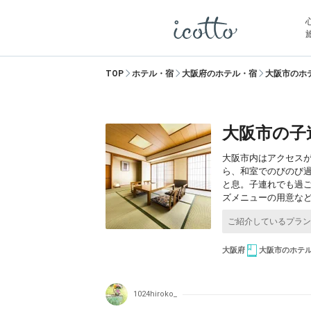
TOP
ホテル・宿
大阪府のホテル・宿
大阪市のホ
大阪市の子
大阪市内はアクセス
ら、和室でのびのび
と息。子連れでも過
ズメニューの用意な
大阪府
大阪市のホテ
1024hiroko_