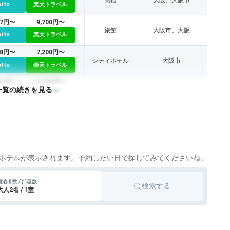
民宿
大阪、大阪市
otto
楽天トラベル
37円〜
9,700円〜
旅館
大阪市、大阪
otto
楽天トラベル
98円〜
7,200円〜
シティホテル
大阪市
otto
楽天トラベル
881円〜
12,900円〜
一覧の続きを見る
ビジネスホテル
大阪、大阪市
otto
楽天トラベル
00円〜
6,000円〜
旅館
大阪、大阪市
otto
楽天トラベル
070円〜
10,100円〜
シティホテル
大阪市
otto
楽天トラベル
ホテルが表示されます。予約したい日で探してみてくださいね。
543円〜
20,800円〜
アパートメント
大阪、大阪市、心斎橋
宿泊者数 / 部屋数
検索する
otto
楽天トラベル
大人2名 / 1室
5,000円〜
旅館
大阪、大阪市、天王寺
otto
楽天トラベル