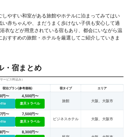
ごしやすい和室がある旅館やホテルに泊まってみてはい
低い赤ちゃんや、まだうまく歩けない子供も安心して過
、浴衣などが用意されている宿もあり、都会にいながら温
におすすめの旅館・ホテルを厳選してご紹介していきま
ル・宿まとめ
びサービス料込み）
宿泊プラン(参考価格)
宿タイプ
エリア
50円〜
4,500円〜
旅館
大阪、大阪市
otto
楽天トラベル
87円〜
7,500円〜
ビジネスホテル
大阪、大阪市
otto
楽天トラベル
48円〜
8,300円〜