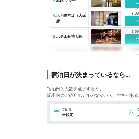
3.
旅館 くら本
ic
9,0
4.
大和屋本店（大阪
府）
ic
6,9
5.
ホテル阪神大阪
ic
15,
6.
天然温泉 花風の湯
御宿 野乃なんば
ic
6,7
宿泊日が決まっているなら…
7.
今里旅館
ic
11,
宿泊日と人数を選択すると、
8.
ホテルニューオー
タニ大阪
ic
記事内のご紹介ホテルのなかから、空室がある
20,
9.
MIMARU大阪 心
宿泊日
斎橋WEST
ic
未指定
10.
旅の宿 葆光荘
ic