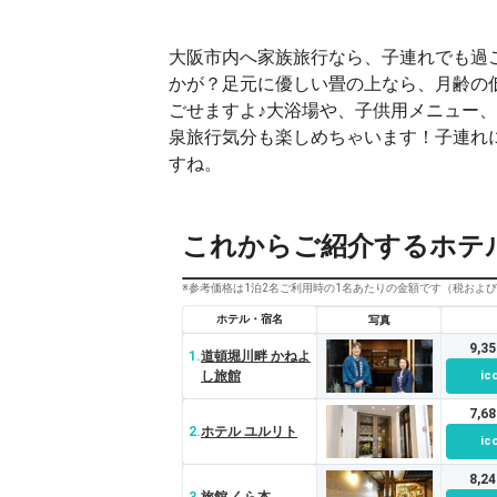
大阪市内へ家族旅行なら、子連れでも過
かが？足元に優しい畳の上なら、月齢の
ごせますよ♪大浴場や、子供用メニュー
泉旅行気分も楽しめちゃいます！子連れ
すね。
これからご紹介するホテ
※参考価格は1泊2名ご利用時の1名あたりの金額です（税およ
ホテル・宿名
写真
9,3
1.
道頓堀川畔 かねよ
し旅館
ic
7,6
2.
ホテル ユルリト
ic
8,2