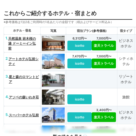
これからご紹介するホテル・宿まとめ
※参考価格は1泊2名ご利用時の1名あたりの金額です（税およびサービス料込み）
ホテル・宿名
写真
宿泊プラン(参考価格)
宿タイプ
1.
天然温泉 岩木桜の
6,312円〜
7,000円〜
ビジネス
湯 ドーミーイン弘
icotto
楽天トラベル
ホテル
前
7,470円〜
7,000円〜
2.
シティホ
アートホテル弘前シ
icotto
楽天トラベル
ティ
テル
3.
リゾート
星と森のロマントピ
ア
ホテル
4.
旅館
アソベの森いわき荘
icotto
3,400円〜
ビジネス
5.
スーパーホテル弘前
icotto
楽天トラベル
ホテル
3,900円〜
4,800円〜
シティホ
6.
弘前パークホテル
icotto
楽天トラベル
テル