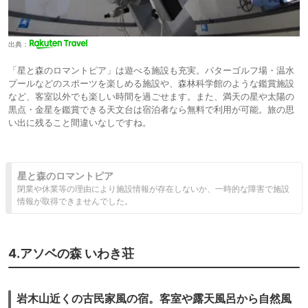
出典：
「星と森のロマントピア」は遊べる施設も充実。パターゴルフ場・温水
プールなどのスポーツを楽しめる施設や、森林科学館のような鑑賞施設
など、客室以外でも楽しい時間を過ごせます。また、満天の星や太陽の
黒点・金星を鑑賞できる天文台は宿泊者なら無料で利用が可能。旅の思
い出に残ること間違いなしですね。
星と森のロマントピア
閉業や休業等の理由により施設情報が存在しないか、一時的な障害で施設
情報が取得できませんでした。
4.アソベの森 いわき荘
岩木山近くの古民家風の宿。客室や露天風呂から自然風