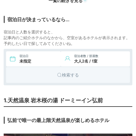
一覧の続きを見る
7.
津軽の宿 弘前屋
ビジネス
（旧：ビジネス イ
icotto
楽天トラベル
ホテル
宿泊日が決まっているなら…
ン 弘前屋）
7,700円〜
8.
百沢温泉 和みの宿
宿泊日と人数を選択すると、
旅館
icotto
楽天トラベル
富士見荘
記事内のご紹介ホテルのなかから、空室があるホテルが表示されます。
予約したい日で探してみてくださいね。
宿泊日
宿泊者数 / 部屋数
未指定
大人2名 / 1室
検索する
1.天然温泉 岩木桜の湯 ドーミーイン弘前
弘前で唯一の最上階天然温泉が楽しめるホテル