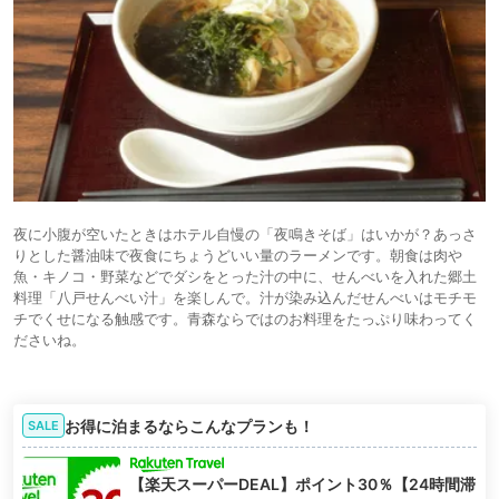
夜に小腹が空いたときはホテル自慢の「夜鳴きそば」はいかが？あっさ
りとした醤油味で夜食にちょうどいい量のラーメンです。朝食は肉や
魚・キノコ・野菜などでダシをとった汁の中に、せんべいを入れた郷土
料理「八戸せんべい汁」を楽しんで。汁が染み込んだせんべいはモチモ
チでくせになる触感です。青森ならではのお料理をたっぷり味わってく
ださいね。
お得に泊まるならこんなプランも！
SALE
【楽天スーパーDEAL】ポイント30％【24時間滞