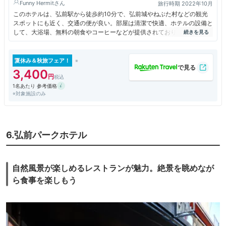
Funny Hermit
旅行時期 2022年10月
このホテルは、弘前駅から徒歩約10分で、弘前城やねぶた村などの観光
スポットにも近く、交通の便が良い。部屋は清潔で快適、ホテルの設備と
して、大浴場、無料の朝食やコーヒーなどが提供されており、コスパが高
い。一方で、今回はレンタカーで移動していたので、駐車場が狭いのが欠
点だったか。
夏休み＆秋旅フェア！
3,400
1名あたり 参考価格
※対象施設のみ
6.弘前パークホテル
自然風景が楽しめるレストランが魅力。絶景を眺めなが
ら食事を楽しもう