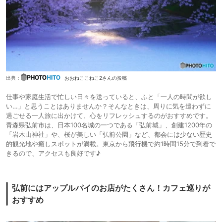
出典：
おおねここねこ2さんの投稿
仕事や家庭生活で忙しい日々を送っていると、ふと「一人の時間が欲し
い…」と思うことはありませんか？そんなときは、周りに気を遣わずに
過ごせる一人旅に出かけて、心をリフレッシュするのがおすすめです。
青森県弘前市は、日本100名城の一つである「弘前城」、創建1200年の
「岩木山神社」や、桜が美しい「弘前公園」など、都会には少ない歴史
的観光地や癒しスポットが満載。東京から飛行機で約1時間15分で到着で
きるので、アクセスも良好です♪
弘前にはアップルパイのお店がたくさん！カフェ巡りが
おすすめ