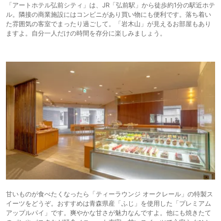
「アートホテル弘前シティ」は、JR「弘前駅」から徒歩約1分の駅近ホテ
ル。隣接の商業施設にはコンビニがあり買い物にも便利です。落ち着い
た雰囲気の客室でまったり過ごして。「岩木山」が見えるお部屋もあり
ますよ。自分一人だけの時間を存分に楽しみましょう。
甘いものが食べたくなったら「ティーラウンジ オークレール」の特製ス
イーツをどうぞ。おすすめは青森県産「ふじ」を使用した「プレミアム
アップルパイ」です。爽やかな甘さが魅力なんですよ。他にも焼きたて