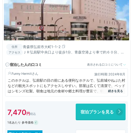
青森県弘前市大町1-1-2
住所
ＪＲ弘前駅中央口より徒歩1分、青森空港より車で約６０分、東
アクセス
北自動車道（大鰐・弘前ＩＣ）より車で約１５分
宿泊した人の口コミ
表示される口コミについて
Funny Hermit
旅行時期 2024年8月
このホテルは、弘前駅の目の前にある便利なホテルで、弘前城やねぶた村
などの観光スポットにもアクセスしやすい。部屋は広くて清潔で、ベッド
はシモンズ社製。朝食は地元の食材や郷土料理が豊富で、特に地元津軽の
料理が各種揃っているので、地元の名物を食されたければあちこち探すよ
りここに泊まればまとめて堪能できるとの前評判だったが、食べ物の補充
がなかなかされず、お皿の補充もなく残念だった。
7,470
宿泊プランを見る
1名あたり 参考価格