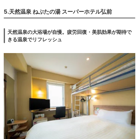
大浴場の湯船はその名の通り、木の舟になっており、ゆったりつかれて温
まるお風呂でした。そして湯上りにはアイスキャンディーという嬉しいサ
5.天然温泉 ねぷたの湯 スーパーホテル弘前
ービスもありました。
夕食はどれも美味しく特にお刺身は新鮮でおいしかったです。おしんこも
美味しかった。
朝食は和定食でしたが、品数が多く食べきれないほどでした。
天然温泉の大浴場が自慢。疲労回復・美肌効果が期待で
平日ということでお客様も少なく（ホテル側は大変でしょうが）ゆっくり
きる温泉でリフレッシュ
できて良かったです。