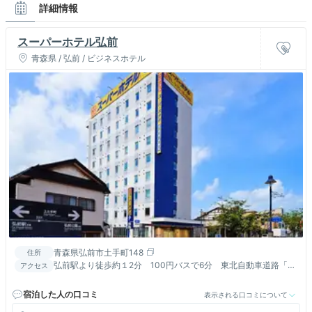
詳細情報
スーパーホテル弘前
青森県 / 弘前 / ビジネスホテル
青森県弘前市土手町148
住所
弘前駅より徒歩約１2分 100円バスで6分 東北自動車道路「大
アクセス
鰐弘前ＩＣ」より20分 駐車場は先着順（1台500円/泊）
宿泊した人の口コミ
表示される口コミについて