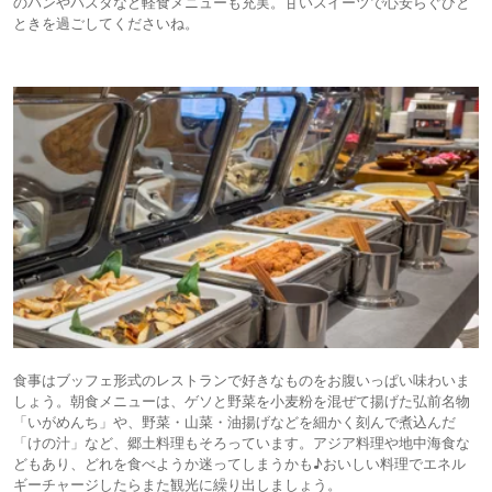
のパンやパスタなど軽食メニューも充実。甘いスイーツで心安らぐひと
ときを過ごしてくださいね。
食事はブッフェ形式のレストランで好きなものをお腹いっぱい味わいま
しょう。朝食メニューは、ゲソと野菜を小麦粉を混ぜて揚げた弘前名物
「いがめんち」や、野菜・山菜・油揚げなどを細かく刻んで煮込んだ
「けの汁」など、郷土料理もそろっています。アジア料理や地中海食な
どもあり、どれを食べようか迷ってしまうかも♪おいしい料理でエネル
ギーチャージしたらまた観光に繰り出しましょう。