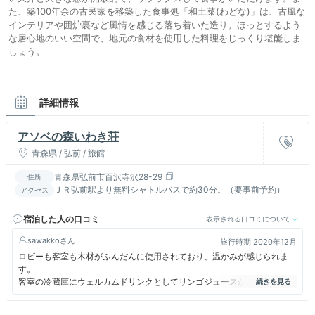
た、築100年余の古民家を移築した食事処「和土菜(わどな)」は、古風な
インテリアや囲炉裏など風情を感じる落ち着いた造り。ほっとするよう
な居心地のいい空間で、地元の食材を使用した料理をじっくり堪能しま
しょう。
詳細情報
アソベの森いわき荘
青森県 / 弘前 / 旅館
青森県弘前市百沢寺沢28-29
住所
ＪＲ弘前駅より無料シャトルバスで約30分。（要事前予約）
アクセス
宿泊した人の口コミ
表示される口コミについて
sawakko
旅行時期 2020年12月
ロビーも客室も木材がふんだんに使用されており、温かみが感じられま
す。
客室の冷蔵庫にウェルカムドリンクとしてリンゴジュースがあり、とても
美味しかったです。
浴衣ではなく作務衣なので、着やすく動きやすくて良かった。