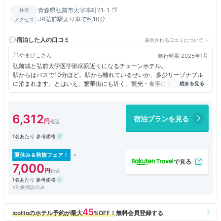
青森県弘前市大字本町71-1
住所
JR弘前駅より車で約10分
アクセス
宿泊した人の口コミ
表示される口コミについて
やまびこ
旅行時期 2025年1月
弘前城と弘前大学医学部病院近くになるチェーンホテル。
駅からはバスで10分ほど。駅から離れているせいか、多少リーゾナブル
に泊まれます。とはいえ、繁華街にも近く、観光・食事にも便利です。
大浴場が最上階にありますが、ここからの岩木山がきれいです。夜ならば
最勝院の五重塔がライトアップされているのが露天風呂から見えました。
6,312
宿泊プランを見る
1名あたり 参考価格
夏休み＆秋旅フェア！
7,000
1名あたり 参考価格
※対象施設のみ