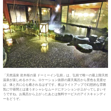
「天然温泉 岩木桜の湯 ドーミーイン弘前」は、弘前で唯一の最上階天然
温泉が楽しめるホテル。ロケーション抜群の露天風呂から景色を見渡せ
ば、体と共に心も癒されるはずです。夜はライトアップで幻想的な雰囲
気に♡昼間とは違うオシャレなムードにテンションが上がってしまいそ
うですね。お風呂から上がったあとは無料サービスのアイスキャンディ
ーをどうぞ。