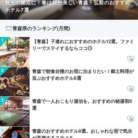
観光の拠点に！春は桜が美しい青森・弘前のおすすめ
ホテル7選
青森県のランキング(月間)
【青森】子連れにおすすめのホテル12選。ファミ
リーでステイするならココ◎
青森で朝食自慢のお宿に泊まりたい！郷土料理が
並ぶおすすめホテル8選
青森で一人おこもり湯治を。おすすめの秘湯宿8
選
青森のおすすめホテル9選。おしゃれな宿で気分
が高揚するステイを