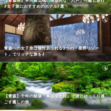
【青森県】本州最北端の開放的な「八戸」へ癒し旅行
♪女子旅におすすめのホテル7選
青森への女子旅は個性あふれる3つの「星野リゾー
ト」でリッチな旅を♪
【青森】千年の秘湯「蔦温泉旅館」で彼とゆっくり過
ごす癒しの旅