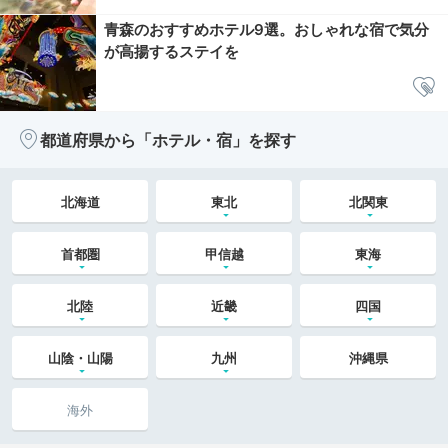
青森のおすすめホテル9選。おしゃれな宿で気分
が高揚するステイを
都道府県から「ホテル・宿」を探す
北海道
東北
北関東
首都圏
甲信越
東海
北陸
近畿
四国
山陰・山陽
九州
沖縄県
海外