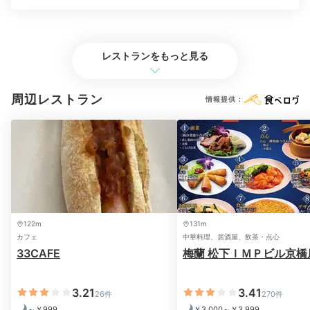
Breakfast
レストランをもっと見る
07:00
周辺レストラン
ルームサービスもあり
情報提供：
気分の上がるビュッフェ
122m
131m
カフェ
中華料理、居酒屋、飲茶・点心
33CAFE
梅蘭 松下ＩＭＰビル京橋
3.21
3.41
26件
270件
～￥999
￥3,000～￥3,999