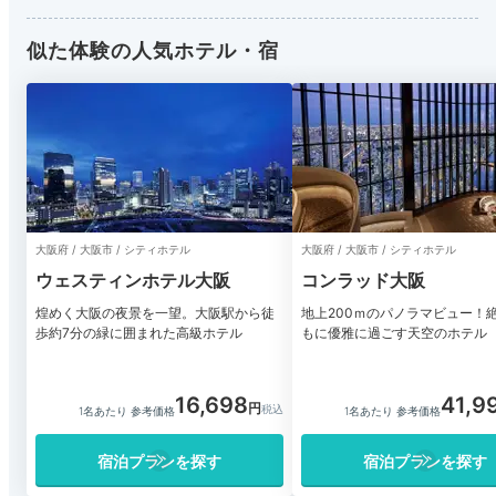
似た体験の人気ホテル・宿
大阪府 / 大阪市 / シティホテル
大阪府 / 大阪市 / シティホテル
ウェスティンホテル大阪
コンラッド大阪
煌めく大阪の夜景を一望。大阪駅から徒
地上200ｍのパノラマビュー！
歩約7分の緑に囲まれた高級ホテル
もに優雅に過ごす天空のホテル
16,698
41,9
1名あたり 参考価格
1名あたり 参考価格
宿泊プランを探す
宿泊プランを探す