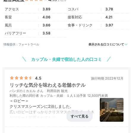
212件
タウン側も眺望◎。エグゼクティブフロアorスイートの
ゲストには特別なドリンクのサービスもありますよ。
アクセス
3.89
コスパ
3.78
客室
4.06
接客対応
4.21
風呂
3.66
食事・ドリンク
3.97
バリアフリー
3.58
yukiyuki.happiness
情報提供：フォートラベル
表示される口コミについて
大阪城が見える「スーペリアダブル」に宿泊。ホテルから天守閣が
綺麗に見えて絶景でした♡
カップル・夫婦で宿泊した人の口コミ
4.5
旅行時期 2022年12月
リッチな気分を味わえる老舗ホテル
Cafe
パンダのミカエル
利用目的
観光
利用した際の同行者
カップル・夫婦
１人１泊予算
12,500円未満
15:00
＜ロビー＞
クリスマスシーズンに2泊しました。
ビュッフェにケーキ♩
広いロビーはすっかりクリスマスの装飾で、大き
なツリーも設置されており、
館内でスイーツ散歩
見た目の豪華さに「素敵なホテルに泊まれるの
アクセス
4.0
コスパ
3.0
客室
3.0
接客対応
5.0
風呂
3.0
ね」という印象を受け、気分が上がりました。