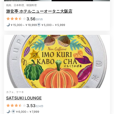
焼肉、日本料理、韓国料理
游玄亭 ホテルニューオータニ大阪店
3.56
391件
￥15,000～￥19,999
￥5,000～￥5,999
浴室の一例
1日の終わりはお風呂でリフレッシュ。広々としたバス
タブで疲れを癒しましょう。アメニティや備品の種類は
お部屋により異なるものの、そのどれもが上質です。非
日常に浸りつつセレブ気分を味わって。
カフェ、ケーキ
SATSUKI LOUNGE
3.53
324件
2日目
-
￥6,000～￥7,999