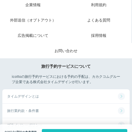
企業情報
利用規約
外部送信（オプトアウト）
よくある質問
露天神社
サム
広告掲載について
採用情報
チェックアウト後はパワスポを巡りませんか？大阪市内
には、縁結びの「露天神社」、厄除けの「サムハラ神
社」、決断と行動の神を祀る「姫嶋神社」などご利益ス
お問い合わせ
ポットが満載。地下鉄や電車などでサクッと巡れます
よ。
旅行予約サービスについて
icottoの旅行予約サービスにおける予約の手配は、カカクコムグルー
プ企業である株式会社タイムデザインが行います。
yukiyuki.happiness
タイムデザインとは
「姫嶋神社」で参拝し、とてもかわいい御朱印をいただきました♡
旅行業約款・条件書
プライバシーポリシー
9/15(火)宿泊の参考価格