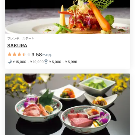
いかが？夜景を眺めながらグラスを交わせば、思い出に
残るはず。記念日に最適なフルーツ盛り＆シャンパーニ
ュやワインなどのルームサービスもありますよ。
フレンチ、ステーキ
SAKURA
yukiyuki.happiness
3.58
250件
お部屋に戻ってティータイム。彼とたくさんお話ししました。
￥15,000～￥19,999
￥5,000～￥5,999
Relax
22:00
上質な香りに包まれて
癒しのバスタイム