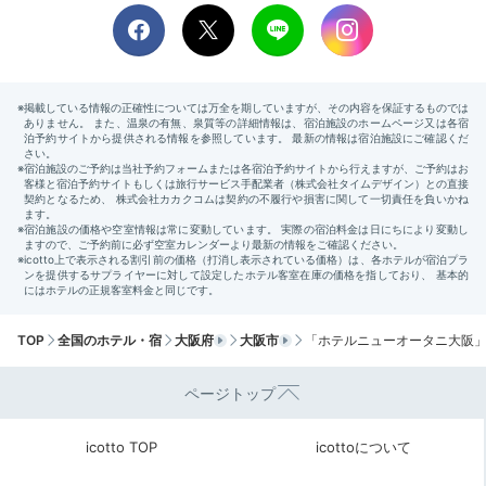
身支度を整えたらチェックアウト。ちなみに、追加料金
を払えばレイトチェックアウトも可能で、「まだまだホ
テルにいたい…」という欲張りな願いを叶えてくれま
す。チェックアウト後の手荷物預かりサービスも◎。
Sightseeing
13:00
大阪のパワスポで
運気アップを祈願
TOP
全国のホテル・宿
大阪府
大阪市
「ホテルニューオータニ大阪
ページトップ
icotto TOP
icottoについて