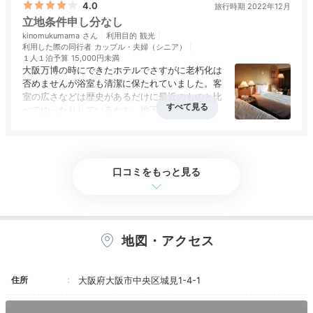
食事・ドリンク
5.0
バリアフリー
評価なし
ホテルには11：30に到着。ウロウロしているとベ
4.0
旅行時期 2022年12月
ルボーイに声を掛けられ荷物を預かってくれまし
立地条件申し分なし
た。
kinomukumama
利用目的
観光
チェックインの手続きだけでも先に済ませたかっ
利用した際の同行者
カップル・夫婦（シニア）
たのですが、チェックアウトで今が一番混雑して
１人１泊予算
15,000円未満
いるのでと断られました。
大阪万博の時にできたホテルでさすがに老朽化は
食事に出て夕方帰宅。同フロアのケーキ屋さんで
否めませんが浴室も清潔に保たれていました。客
ケーキを購入後、チェックインをしようとすると
室の広さなどは歴史があるだけに最近のものと比
大行列が。。
べてゆったりしているかも。地下１階の食事処
大阪城でライブがある日だったようで、全国支援
｢一心｣を利用しました。いずみホールに近く便利
アクセス
5.0
コスパ
評価なし
客室
3.0
接客対応
3.0
風呂
評価なし
の手続きも重なり、チェックインに40分前後か
です。
食事・ドリンク
3.0
バリアフリー
評価なし
かりました。
SATSUKI LOUNGE
SAT
こんなことは人生で初めてだったのでビックリし
えりりんこさんの投稿
口コミをもっと見る
ました。
お次はホテルを探検♪「SATSUKI LOUNGE（サツキラ
ウンジ）」でスイーツビュッフェやアフタヌーンティー
＜お部屋＞
古いホテルなので心配していましたが、絨毯や家
をいただくもよし。「パティスリー SATSUKI」でホテ
具は新調されていましたので内装は気になりませ
ルメイドのケーキを購入するもよし。
地図・アクセス
ん。
セミダブルとありましたが、ベッドサイズは160
あったので、2人でもゆったり。
住所
大阪府大阪市中央区城見1-4-1
室内の照明は暗め。化粧は洗面所でしないと濃く
なっちゃいます、要注意。
yukiyuki.happiness