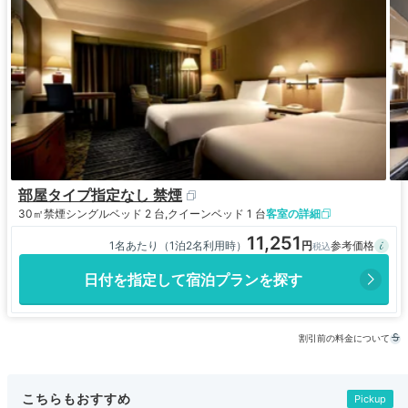
部屋タイプ指定なし 禁煙
30㎡
禁煙
シングルベッド 2 台,クイーンベッド 1 台
客室の詳細
11,251
1名あたり（1泊2名利用時）
日付を指定して宿泊プランを探す
割引前の料金について
こちらもおすすめ
Pickup