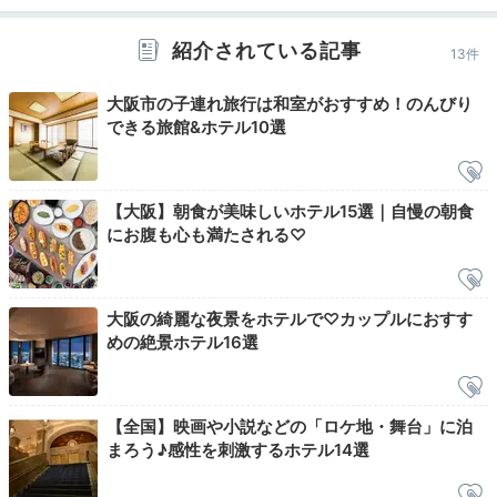
ショップにプールも！
紹介されている記事
優雅な館内設備
13件
大阪市の子連れ旅行は和室がおすすめ！のんびり
できる旅館&ホテル10選
【大阪】朝食が美味しいホテル15選｜自慢の朝食
にお腹も心も満たされる♡
大阪の綺麗な夜景をホテルで♡カップルにおすす
めの絶景ホテル16選
チェックアウトは12時と遅いので、朝食後もホテルス
テイを満喫しましょう。館内にはショッピングアーケー
【全国】映画や小説などの「ロケ地・舞台」に泊
ド「プラザシヤトウ」や、夏季限定のプールなどお楽し
まろう♪感性を刺激するホテル14選
みがたくさんあるので、飽きずに過ごせます。