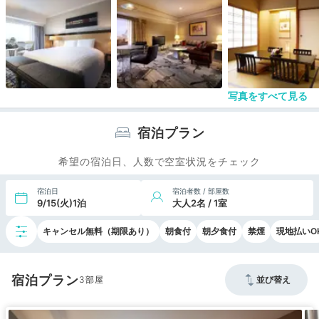
写真をすべて見る
宿泊プラン
希望の宿泊日、人数で空室状況をチェック
宿泊日
宿泊者数 / 部屋数
9/15(火)1泊
大人2名 / 1室
キャンセル無料（期限あり）
朝食付
朝夕食付
禁煙
現地払いO
宿泊プラン
3
並び替え