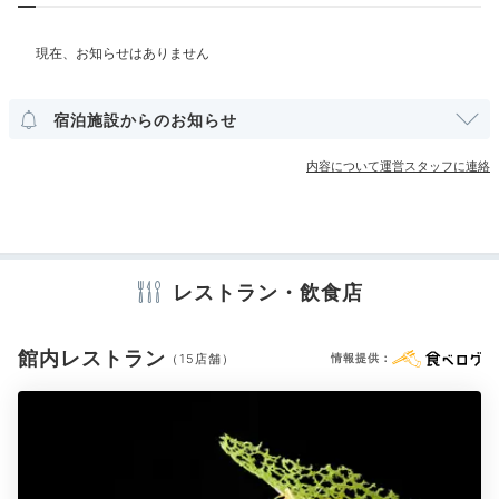
Night
部屋情報
21:00
和室
洋室
スイート
インターネット利用可能
Wi-Fi利用可能
大阪の夜景を横目に
宿泊施設からのお知らせ
語り合う夜
その他館内施設
内容について運営スタッフに連絡
宴会場
売店・ギフトショップ
クリーニングサービス
アメニティ
テレビ
冷蔵庫
スリッパ
セーフティボックス
洗浄機付トイレ
レストラン・飲食店
浴衣
歯ブラシ
カミソリ
シャンプー
リンス
ボディソープ
シャワーキャップ
タオル
バスタオル
ドライヤー
お茶セット
電気ポット
館内レストラン
（15店舗）
情報提供：
※設備・アメニティは、確認が取れている情報を表示しています。
ジュニアスイート
スー
食後は、お部屋またはバー「フォーシーズンズ」で一杯