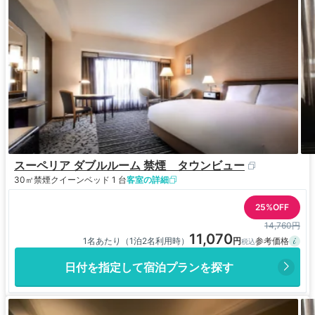
スーペリア ダブルルーム 禁煙 タウンビュー
30㎡
禁煙
クイーンベッド 1 台
客室の詳細
25%OFF
14,760円
11,070
1名あたり（1泊2名利用時）
日付を指定して宿泊プランを探す