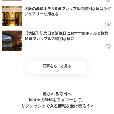
大阪の高級ホテル9選♡カップルの特別な日はラグ
ジュアリーな滞在を
Check-out
12:00
宿を出発
時間に追われず
【大阪】記念日＆誕生日におすすめホテル＆旅館
15選♡カップルの特別な日に
チェックアウト
記事をもっと見る
癒される毎日へ
icottoのSNSをフォローして、
リフレッシュできる情報を受け取ろう♪