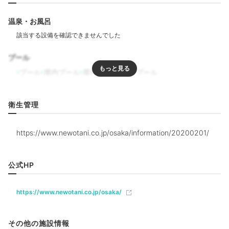
設備の古さが気にならないくらいの、上等なサー
ビスと心配りを受けました。
タウンビューに泊まったので、今度はキャッスル
温泉・お風呂
ビューで予約しようと思います。
1Fにあるケーキ屋さんは安価の商品から売れてい
きますので、お目当てがある人は早めに行くとい
レストランでのディナーイメージ
SA
プール
いです。
館内にはレストランが10軒以上あり、フランス料理、
プール
屋内プール
屋外プール
温水プール
鉄板焼、上海料理など多彩な美食を味わえます。時期に
よってはルームサービスの期間限定コースも登場♡ま
リラクゼーション
衛生管理
た、夜の街に繰り出して外食するのもアリですよ。
サウナ
水風呂
ジャグジー
エステ・マッサージ
ジム・フィットネス
https://www.newotani.co.jp/osaka/information/20200201/
飲食
yukiyuki.happiness
公式HP
レストラン
バー
ラウンジ
ルームサービス
電車で天満に行き、ハシゴ酒を楽しみました。おいしい居酒屋さん
https://www.newotani.co.jp/osaka/
がたくさんある「ちょうちん通り」はおすすめです！
ベビー＆子供関連
託児所
ベビーベッド
ベッドガード
託児サービス
その他の施設情報