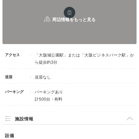
＜お風呂とトイレ＞
「パティスリー SATSUKI」でケーキをテイクアウト
ユニットバス。
し、お部屋に戻って彼とゆっくり堪能しました。
+1
水回りのリフォームはしていないようで、お風呂
の壁や洗面所のタイルなどヒビがあり（補修
済）、年期は感じました。
シャワーは扱いやすかったです。
シャワートイレを使用すると、かなり音が響くた
め、夜中に上階の人が使う音が聞えました。
また、朝方のシャワーの騒音も聞こえました。
Dinner
アクセス
「大阪城公園駅」または「大阪ビジネスパーク駅」か
ら徒歩約3分
18:00
＜アメニティ＞
シャンプー、リンス、ボディソープは、旅行用の
ボトルサイズでの提供。
好みに合うお店で
送迎
送迎なし
歯ブラシは1泊1本でしたが、連泊でも使いまわせ
優雅なディナーを
るくらい丈夫。
パーキング
パーキングあり
スキンケア用品は無く、声を掛けると貰えます。
他に、固形石鹸、くし、シャワーキャップ＆ヘア
計500台・有料
ゴム、かみそり＆シェービングジェル、ドライヤ
ー、タオル大中小がありました。
また、コーヒー、紅茶、煎茶がありました。グラ
施設情報
スとマグカップ、ケトルも常備されています。
＜総合評価＞
設備