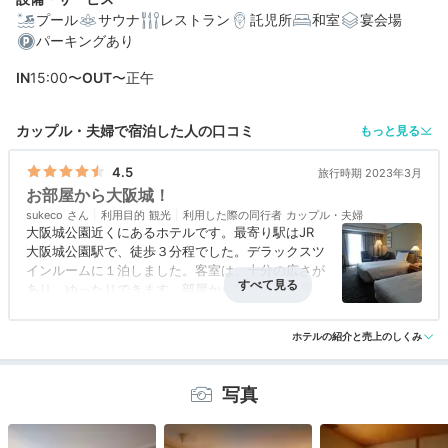
プール
サウナ
レストラン
託児所
和室
宴会場
パーキングあり
編集部おすすめの３つのポイント
IN
15:00〜
OUT
〜正午
キャッスルビューも！5階～17階にある眺めのいい客室
スイーツビュッフェが大人気。国際色豊かなレストラン
カップル・夫婦で宿泊した人の口コミ
もっと見る
大阪城ホールが近い♩大阪城公園駅より徒歩約3分の立地
4.5
旅行時期 2023年3月
お部屋から大阪城！
sukeco
利用目的
観光
利用した際の同行者
カップル・夫婦
大阪城公園近くにあるホテルです。最寄り駅はJR
大阪城公園駅で、徒歩３分程でした。デラックスツ
インルームに１泊しました。客室は、十分の広さが
あり、ゆったりできます。部屋からは大阪城が見え
ました。明るい時間に見る大阪城とライトアップさ
アクセス
4.5
コスパ
5.0
客室
3.5
接客対応
5.0
風呂
4.0
れた大阪城。どちらも素晴らしい景色を堪能できま
ホテルの紹介と売上のしくみ
食事・ドリンク
評価なし
バリアフリー
評価なし
した。バスルームは普通です。エアコンの調整が上
手くできず、部屋が暖まり過ぎでした（苦笑）。設
備が古いので仕方がないのかもしれませんね。ホテ
写真
ルスタッフは、さすが！という感じで、みなさん素
晴らしい対応をしてくれます。とても快適に過ごせ
るホテルでした。