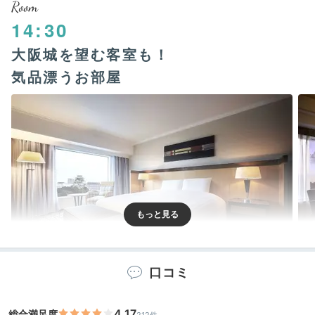
Room
14:30
大阪城を望む客室も！
気品漂うお部屋
ラグジュアリージュニアスイート
コー
口コミ
60㎡以上のスイートからカジュアルなツインまで全
525室が揃います。客室は高層階にあるため大阪城側も
4.17
総合満足度