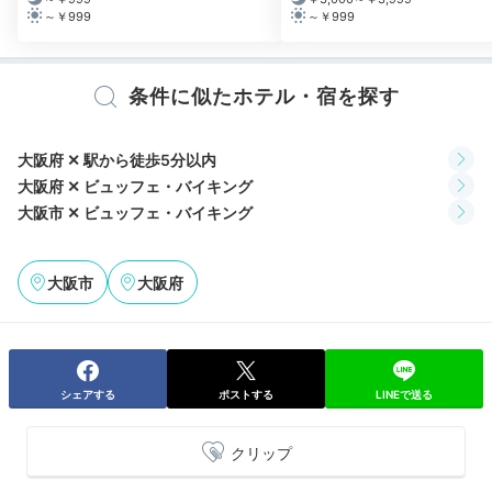
朝日を浴びて目覚めたら、オールデイダイニング
～￥999
～￥999
「SATSUKI」で朝食を。和洋中のメニューが並ぶビュ
ッフェです。シェフが目の前で作ってくれるオムレツ
も！ゆっくりしたい方は、ルームサービスで朝食を頼む
条件に似たホテル・宿を探す
のもおすすめ。
大阪府 ✕ 駅から徒歩5分以内
大阪府 ✕ ビュッフェ・バイキング
大阪市 ✕ ビュッフェ・バイキング
yukiyuki.happiness
私は和定食、彼は洋食セットをルームサービスでいただ
大阪市
大阪府
きました。人目を気にせずゆっくりと食事を楽しめて、
+1
素敵な1日のスタートを切れました♩
シェアする
ポストする
LINEで送る
Freetime
クリップ
10:00