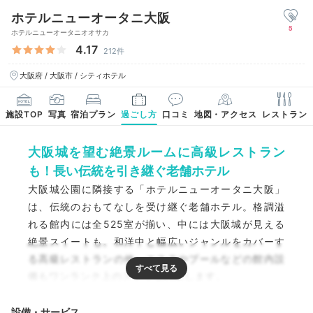
ホテルニューオータニ大阪
5
ホテルニューオータニオオサカ
4.17
212件
大阪府 / 大阪市 / シティホテル
施設TOP
写真
宿泊プラン
過ごし方
口コミ
地図・アクセス
レストラン
大阪城を望む絶景ルームに高級レストラン
も！長い伝統を引き継ぐ老舗ホテル
大阪城公園に隣接する「ホテルニューオータニ大阪」
は、伝統のおもてなしを受け継ぐ老舗ホテル。格調溢
れる館内には全525室が揃い、中には大阪城が見える
絶景スイートも。和洋中と幅広いジャンルをカバーす
る高級レストランの他、エステやプールなどの館内設
備もワンランク上のステイを約束します。
設備・サービス