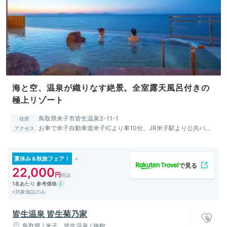
海と空、温泉が織りなす絶景。全室露天風呂付きの
極上リゾート
鳥取県米子市皆生温泉3-11-1
住所
お車で米子自動車道米子ICより車10分。JR米子駅より公共バ
アクセス
ス・タクシー利用で15分、米子空港よりタクシー利用で20分。
夏休み＆秋旅フェア！
22,000
1名あたり 参考価格
※対象施設のみ
皆生温泉 皆生菊乃家
鳥取県 / 米子、皆生温泉 / 旅館