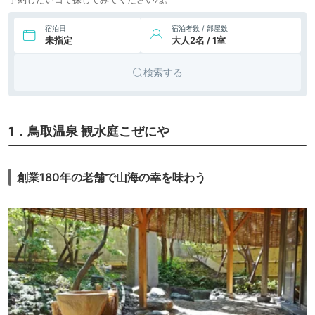
宿泊日
宿泊者数 / 部屋数
未指定
大人2名 / 1室
検索する
1．鳥取温泉 観水庭こぜにや
創業180年の老舗で山海の幸を味わう