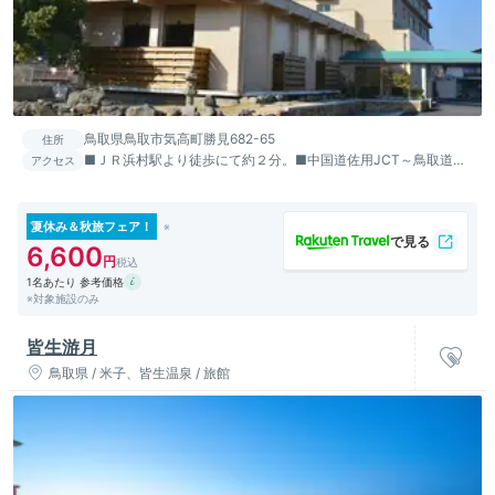
鳥取県鳥取市気高町勝見682-65
住所
■ＪＲ浜村駅より徒歩にて約２分。■中国道佐用JCT～鳥取道鳥
アクセス
取西ＩＣ経由、鳥取西道路浜村鹿野温泉ＩＣから車で5分。
夏休み＆秋旅フェア！
6,600
1名あたり 参考価格
※対象施設のみ
皆生游月
鳥取県 / 米子、皆生温泉 / 旅館