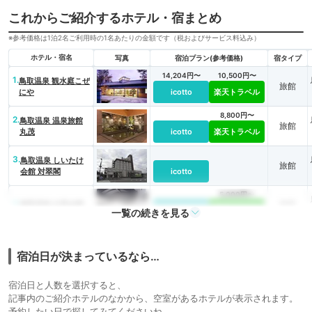
これからご紹介するホテル・宿まとめ
※参考価格は1泊2名ご利用時の1名あたりの金額です（税およびサービス料込み）
ホテル・宿名
写真
宿泊プラン(参考価格)
宿タイプ
14,204円〜
10,500円〜
1.
鳥取温泉 観水庭こぜ
旅館
にや
icotto
楽天トラベル
8,800円〜
2.
鳥取温泉 温泉旅館
旅館
丸茂
icotto
楽天トラベル
3.
鳥取温泉 しいたけ
旅館
会館 対翠閣
icotto
5,000円〜
4.
旅館
鳥取温泉 白兎会館
icotto
楽天トラベル
一覧の続きを見る
宿泊日が決まっているなら…
宿泊日と人数を選択すると、
記事内のご紹介ホテルのなかから、空室があるホテルが表示されます。
予約したい日で探してみてくださいね。