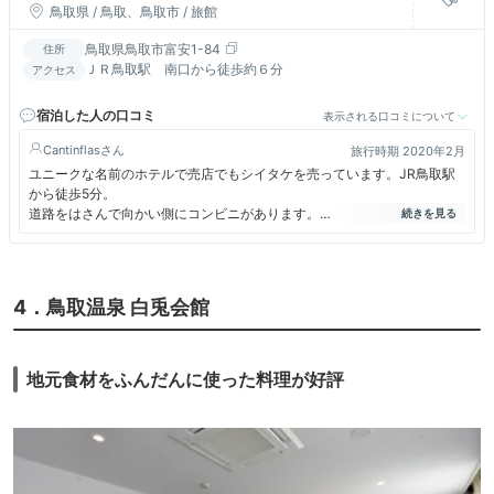
鳥取県 / 鳥取、鳥取市 / 旅館
鳥取県鳥取市富安1-84
住所
ＪＲ鳥取駅 南口から徒歩約６分
アクセス
宿泊した人の口コミ
表示される口コミについて
Cantinflas
旅行時期 2020年2月
ユニークな名前のホテルで売店でもシイタケを売っています。JR鳥取駅
から徒歩5分。
道路をはさんで向かい側にコンビニがあります。
繁華街とは反対側にありしずか。天然温泉がついていて大浴場は気持ちの
良い湯加減。
値段も安くビジネスホテルに天然温泉がついた穴場です
4．鳥取温泉 白兎会館
地元食材をふんだんに使った料理が好評