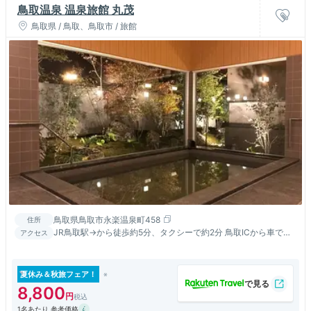
鳥取温泉 温泉旅館 丸茂
鳥取県 / 鳥取、鳥取市 / 旅館
鳥取県鳥取市永楽温泉町458
住所
JR鳥取駅→から徒歩約5分、タクシーで約2分 鳥取ICから車で約
アクセス
15分
夏休み＆秋旅フェア！
8,800
1名あたり 参考価格