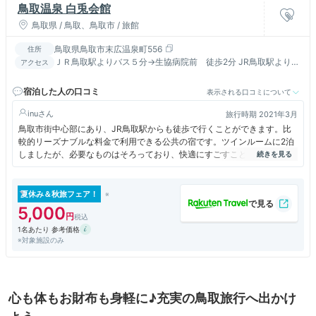
鳥取温泉 白兎会館
鳥取県 / 鳥取、鳥取市 / 旅館
鳥取県鳥取市末広温泉町556
住所
ＪＲ鳥取駅よりバス５分→生協病院前 徒歩2分 JR鳥取駅より徒
アクセス
歩15分
宿泊した人の口コミ
表示される口コミについて
inu
旅行時期 2021年3月
鳥取市街中心部にあり、JR鳥取駅からも徒歩で行くことができます。比
較的リーズナブルな料金で利用できる公共の宿です。ツインルームに2泊
しましたが、必要なものはそろっており、快適にすごすことができまし
た。入り口は、車の行きかう道路から1本中に入ったところにあり、少し
わかりにくいかもしれません。
夏休み＆秋旅フェア！
5,000
1名あたり 参考価格
※対象施設のみ
心も体もお財布も身軽に♪充実の鳥取旅行へ出かけ