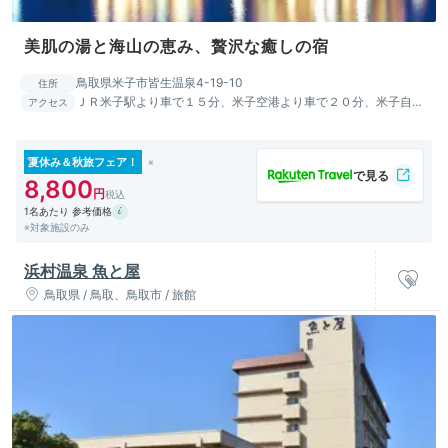
美肌の湯と海山の恵み、贅沢な癒しの宿
鳥取県米子市皆生温泉4-19-10
住所
ＪＲ米子駅より車で１５分、米子空港より車で２０分、米子自動
アクセス
車道米子ＩＣより車で１０分
夏休み＆秋旅フェア！
8,800
1名あたり 参考価格
※対象施設のみ
浜村温泉 魚と屋
鳥取県 / 鳥取、鳥取市 / 旅館