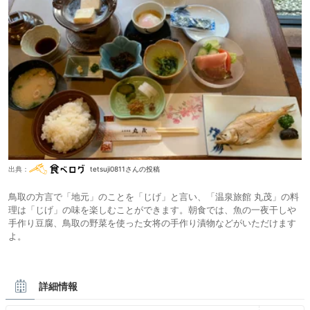
出典：
tetsuji0811さんの投稿
鳥取の方言で「地元」のことを「じげ」と言い、「温泉旅館 丸茂」の料
理は「じげ」の味を楽しむことができます。朝食では、魚の一夜干しや
手作り豆腐、鳥取の野菜を使った女将の手作り漬物などがいただけます
よ。
詳細情報