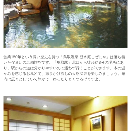
創業180年という長い歴史を持つ「鳥取温泉 観水庭こぜにや」は落ち着
いた佇まいの老舗旅館です。「鳥取駅」北口から徒歩約8分の場所にあ
り、駅からの道は分かりやすいので迷わず行くことができます。木の温
かみを感じるお風呂で、源泉かけ流しの天然温泉を楽しみましょう。館
内は広々としていて静かで、ゆったりとくつろげますよ。