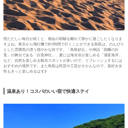
慌ただしい毎日が続くと、都会の喧騒を離れて静かに過ごしたくなりま
すよね。東京から飛行機で約1時間で行くことができる鳥取は、のんびり
とした雰囲気の漂う穏やかな街です。「鳥取砂丘」や神話「因幡の白
兎」の舞台である「白兎神社」、夏には海水浴が楽しめる「浦富海岸」
など、自然を楽しめる観光スポットが多いので、リフレッシュするには
おすすめの場所です。また鳥取は民芸や工芸がさかんなので、器好き女
性もきっと楽しめるはず♪
温泉あり！コスパのいい宿で快適ステイ