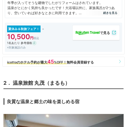
年季が入ってそうな建物でしたがリフォームはされています。
温泉がとにかく気持ち良かったです！大浴場以外に、家族風呂が2つあ
り、空いていれば好きなときに利用できます。
歯ブラシ以外に化粧水や乳液、クレンジングなどのアメニティもありまし
た。Wi-Fiもあります。
夏休み＆秋旅フェア！
10,500
1名あたり 参考価格
※対象施設のみ
2． 温泉旅館 丸茂（まるも）
良質な温泉と郷土の味を楽しめる宿