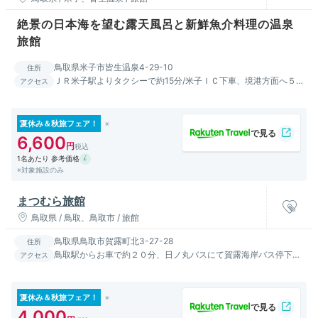
絶景の日本海を望む露天風呂と新鮮魚介料理の温泉
旅館
鳥取県米子市皆生温泉4-29-10
住所
ＪＲ米子駅よりタクシーで約15分/米子ＩＣ下車、境港方面へ５
アクセス
ｋｍ/米子空港よりタクシーで約20分
夏休み＆秋旅フェア！
6,600
1名あたり 参考価格
※対象施設のみ
まつむら旅館
鳥取県 / 鳥取、鳥取市 / 旅館
鳥取県鳥取市賀露町北3-27-28
住所
鳥取駅からお車で約２０分、日ノ丸バスにて賀露海岸バス停下
アクセス
車、徒歩約３分
夏休み＆秋旅フェア！
4,000