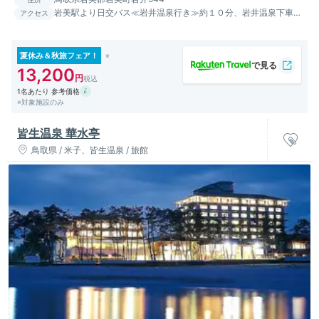
岩美駅より日交バス≪岩井温泉行き≫約１０分、岩井温泉下車後
アクセス
徒歩すぐ
夏休み＆秋旅フェア！
13,200
1名あたり 参考価格
※対象施設のみ
皆生温泉 華水亭
鳥取県 / 米子、皆生温泉 / 旅館