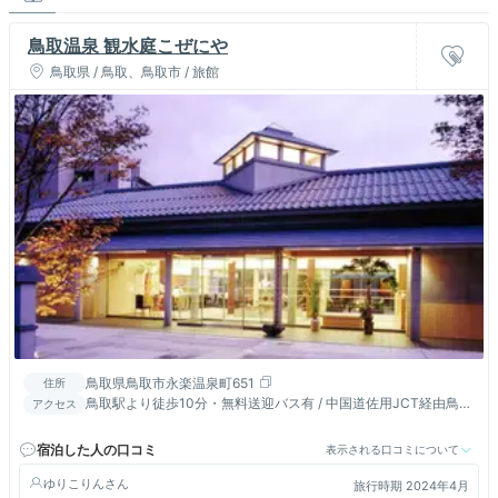
鳥取温泉 観水庭こぜにや
鳥取県 / 鳥取、鳥取市 / 旅館
鳥取県鳥取市永楽温泉町651
住所
鳥取駅より徒歩10分・無料送迎バス有 / 中国道佐用JCT経由鳥取
アクセス
ＩＣより車８分 鳥取砂丘へ車２０分 コンビニ徒歩2分
宿泊した人の口コミ
表示される口コミについて
ゆりこりん
旅行時期 2024年4月