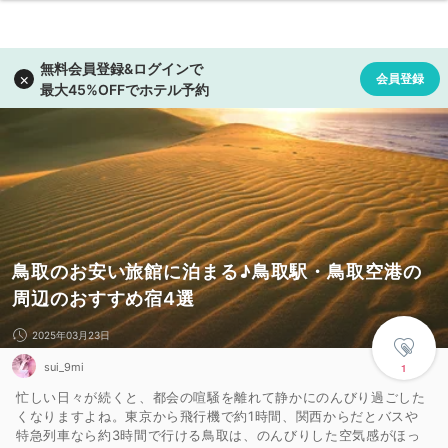
鳥取のお安い旅館に泊まる♪鳥取駅・鳥取空港の
周辺のおすすめ宿4選
2025年03月23日
sui_9mi
1
忙しい日々が続くと、都会の喧騒を離れて静かにのんびり過ごした
くなりますよね。東京から飛行機で約1時間、関西からだとバスや
特急列車なら約3時間で行ける鳥取は、のんびりした空気感がほっ