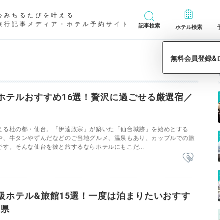
心みちるたびを叶える
旅行記事メディア・ホテル予約サイト
記事検索
ホテル検索
ホテルおすすめ16選！贅沢に過ごせる厳選宿／
える杜の都・仙台。「伊達政宗」が築いた「仙台城跡」を始めとする
や、牛タンやずんだなどのご当地グルメ、温泉もあり、カップルでの旅
す。そんな仙台を彼と旅するならホテルにもこだ...
級ホテル&旅館15選！一度は泊まりたいおすす
重県