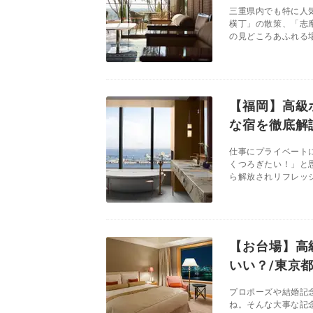
三重県内でも特に人
横丁」の散策、「志
の見どころあふれる場
【福岡】高級
な宿を徹底解
仕事にプライベート
くつろぎたい！」と
ら解放されリフレッシ
【お台場】高
いい？/東京
プロポーズや結婚記
ね。そんな大事な記