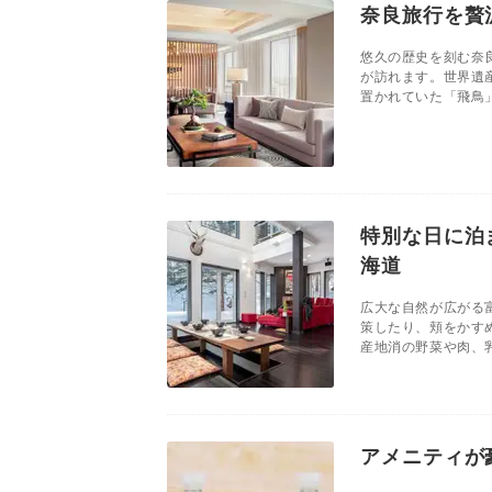
奈良旅行を贅
悠久の歴史を刻む奈
が訪れます。世界遺
置かれていた「飛鳥」
特別な日に泊
海道
広大な自然が広がる
策したり、頬をかす
産地消の野菜や肉、乳
アメニティが