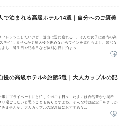
人で泊まれる高級ホテル14選｜自分へのご褒美
リフレッシュしたいけど、遠出は逆に疲れる…」そんな女子は都内の高
りステイ”しませんか？摩天楼を眺めながらワインを飲むもよし、贅沢な
よし！誕生日や記念日など特別な日に泊まっ...
自慢の高級ホテル&旅館5選｜大人カップルの記
仕事にプライベートにと忙しく過ごす日々。たまには自然豊かな場所
びり過ごしたいと思うこともありますよね。そんな時は記念日をきっか
みませんか。大人カップルの記念日におすすめな...