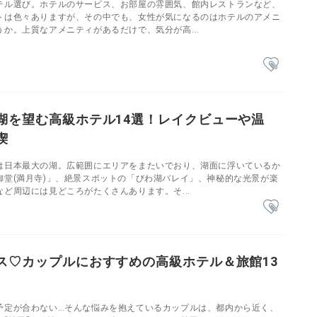
テル選び。ホテルのサービス、お部屋の雰囲気、館内レストランなど、
トは色々ありますが、その中でも、女性が気になるのはホテルのアメニ
か。上質なアメニティがあるだけで、気分が高...
湖を望む高級ホテル14選！レイクビューや温
喫
は日本最大の湖。広範囲にエリアをまたいでおり、湖面に浮いているか
御堂(満月寺)」、絶景スポットの「びわ湖バレイ」、神秘的な光景が楽
ど周辺には見どころがたくさんあります。そ...
ス♡カップルにおすすめの高級ホテル＆旅館13
予定が合わない…そんな悩みを抱えているカップルは、都内から近く、