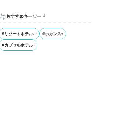
おすすめキーワード
#リゾートホテル
72
#ホカンス
9
#カプセルホテル
8