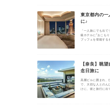
東京都内の一
に♪
「一人旅にでも出て
級ホテルに“おこも
ブッフェを堪能するも
【奈良】眺望
念日旅に
高層ビルに囲まれ、
で、大切な人とのん
けに、彼と旅行に出て