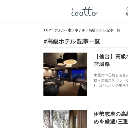
TOP
ホテル・宿
ホテル
高級ホテル 記事一覧
#高級ホテル 記事一覧
【仙台】高級
宮城県
東北の中心地とも言
数々の観光スポット
行にぴったりの場所で
伊勢志摩の高
めを厳選/三