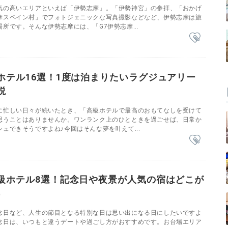
気の高いエリアといえば「伊勢志摩」。「伊勢神宮」の参拝、「おかげ
摩スペイン村」でフォトジェニックな写真撮影などなど、伊勢志摩は旅
所です。そんな伊勢志摩には、「G7伊勢志摩...
ホテル16選！1度は泊まりたいラグジュアリー
説
に忙しい日々が続いたとき、「高級ホテルで最高のおもてなしを受けて
思うことはありませんか。ワンランク上のひとときを過ごせば、日常か
ュできそうですよね♪今回はそんな夢を叶えて...
級ホテル8選！記念日や夜景が人気の宿はどこが
都
念日など、人生の節目となる特別な日は思い出になる日にしたいですよ
念日は、いつもと違うデートや過ごし方がおすすめです。お台場エリア