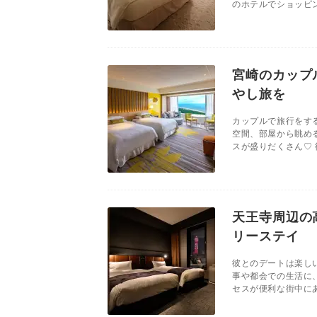
のホテルでショッピン
宮崎のカップ
やし旅を
カップルで旅行をす
空間、部屋から眺め
スが盛りだくさん♡ 
天王寺周辺の
リーステイ
彼とのデートは楽し
事や都会での生活に
セスが便利な街中にあ