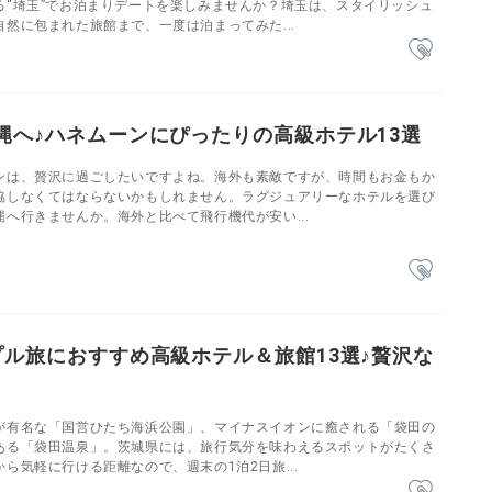
る“埼玉”でお泊まりデートを楽しみませんか？埼玉は、スタイリッシュ
然に包まれた旅館まで、一度は泊まってみた...
縄へ♪ハネムーンにぴったりの高級ホテル13選
ンは、贅沢に過ごしたいですよね。海外も素敵ですが、時間もお金もか
協しなくてはならないかもしれません。ラグジュアリーなホテルを選び
へ行きませんか。海外と比べて飛行機代が安い...
プル旅におすすめ高級ホテル＆旅館13選♪贅沢な
が有名な「国営ひたち海浜公園」、マイナスイオンに癒される「袋田の
ある「袋田温泉」。茨城県には、旅行気分を味わえるスポットがたくさ
ら気軽に行ける距離なので、週末の1泊2日旅...