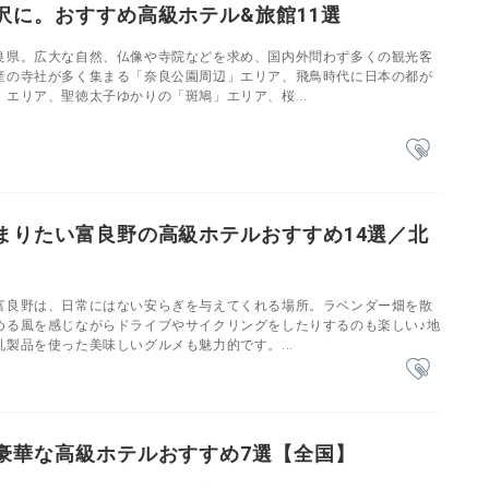
沢に。おすすめ高級ホテル&旅館11選
良県。広大な自然、仏像や寺院などを求め、国内外問わず多くの観光客
産の寺社が多く集まる「奈良公園周辺」エリア、飛鳥時代に日本の都が
エリア、聖徳太子ゆかりの「斑鳩」エリア、桜...
まりたい富良野の高級ホテルおすすめ14選／北
富良野は、日常にはない安らぎを与えてくれる場所。ラベンダー畑を散
める風を感じながらドライブやサイクリングをしたりするのも楽しい♪地
製品を使った美味しいグルメも魅力的です。...
豪華な高級ホテルおすすめ7選【全国】