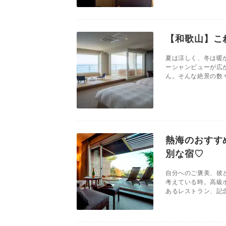
【和歌山】こ
夏は涼しく、冬は暖
ーシャンビューが広
ん。そんな絶景の数々
熱海のおすす
別な宿♡
自分へのご褒美、彼
考えている時。高級
あるレストラン、記念