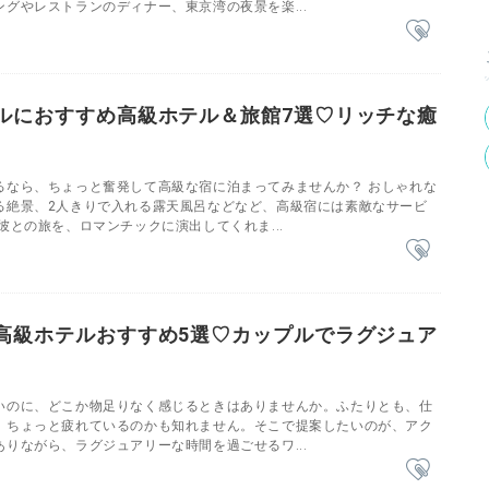
グやレストランのディナー、東京湾の夜景を楽...
ルにおすすめ高級ホテル＆旅館7選♡リッチな癒
るなら、ちょっと奮発して高級な宿に泊まってみませんか？ おしゃれな
る絶景、2人きりで入れる露天風呂などなど、高級宿には素敵なサービ
彼との旅を、ロマンチックに演出してくれま...
高級ホテルおすすめ5選♡カップルでラグジュア
いのに、どこか物足りなく感じるときはありませんか。ふたりとも、仕
、ちょっと疲れているのかも知れません。そこで提案したいのが、アク
りながら、ラグジュアリーな時間を過ごせるワ...