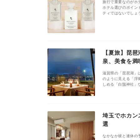
旅行で重要なのがホ
ホテル選びのポイン
ティではないでしょう
【夏旅】琵琶
泉、美食を満
滋賀県の「琵琶湖」
のように見える「浮
しめる「白鬚神社」な
埼玉でホカン
選
なかなか彼と連休の