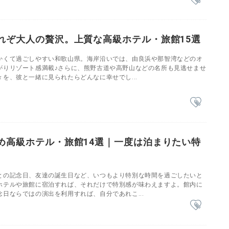
れぞ大人の贅沢。上質な高級ホテル・旅館15選
かくて過ごしやすい和歌山県。海岸沿いでは、由良浜や那智湾などのオ
がりリゾート感満載♪さらに、熊野古道や高野山などの名所も見逃せませ
を、彼と一緒に見られたらどんなに幸せでし...
め高級ホテル・旅館14選｜一度は泊まりたい特
との記念日、友達の誕生日など、いつもより特別な時間を過ごしたいと
ホテルや旅館に宿泊すれば、それだけで特別感が味わえますよ。館内に
日ならではの演出を利用すれば、自分であれこ...