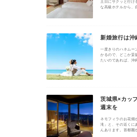
土日にサクッと行け
な高級ホテルから、自
新婚旅行は沖
一度きりのハネムー
かるので、どこか妥
たいのであれば、沖縄
茨城県×カッ
週末を
ネモフィラのお花畑
滝」と、その近くに
んあります。首都圏か