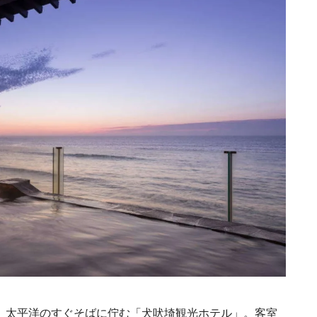
、太平洋のすぐそばに佇む「犬吠埼観光ホテル」。客室