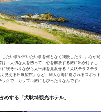
、したい事や言いたい事を何となく我慢したり…。心が窮
時は、大切な人を誘って、心を解放する旅に出かけまし
クに寝そべりながら太平洋を見渡せる「犬吠テラステラ
丸く見える丘展望館」など、雄大な海に癒されるスポット
チックで、カップル旅にもぴったりなんです♪
占めする「犬吠埼観光ホテル」