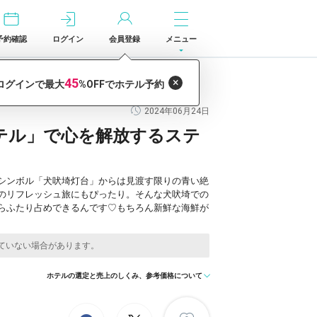
予約確認
ログイン
会員登録
メニュー
2024年06月24日
テル」で心を解放するステ
シンボル「犬吠埼灯台」からは見渡す限りの青い絶
のリフレッシュ旅にもぴったり。そんな犬吠埼での
らふたり占めできるんです♡もちろん新鮮な海鮮が
ホテルの選定と売上のしくみ、参考価格について