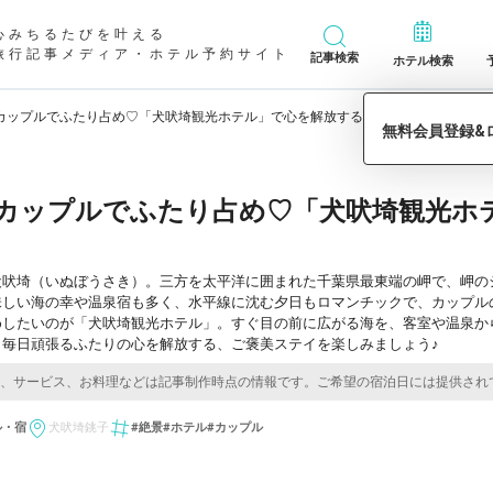
心みちるたびを叶える
旅行記事メディア・ホテル予約サイト
記事検索
ホテル検索
カップルでふたり占め♡「犬吠埼観光ホテル」で心を解放するステイ
カップルでふたり占め♡「犬吠埼観光ホ
犬吠埼（いぬぼうさき）。三方を太平洋に囲まれた千葉県最東端の岬で、岬の
味しい海の幸や温泉宿も多く、水平線に沈む夕日もロマンチックで、カップル
めしたいのが「犬吠埼観光ホテル」。すぐ目の前に広がる海を、客室や温泉か
。毎日頑張るふたりの心を解放する、ご褒美ステイを楽しみましょう♪
ル・宿
犬吠埼
銚子
#絶景
#ホテル
#カップル