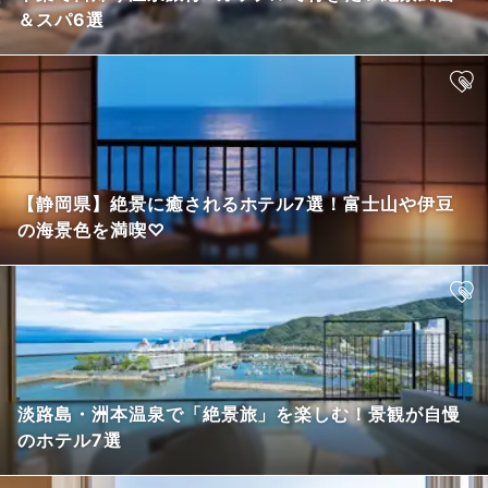
＆スパ6選
【静岡県】絶景に癒されるホテル7選！富士山や伊豆
の海景色を満喫♡
淡路島・洲本温泉で「絶景旅」を楽しむ！景観が自慢
のホテル7選