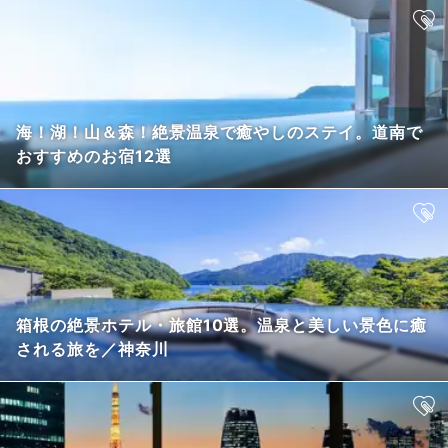
海！湖！山＆森！絶景温泉で癒やしのステイ。道南で
おすすめのお宿12選
箱根の絶景ホテル・旅館10選。温泉と美しい景色に癒
される旅を／神奈川