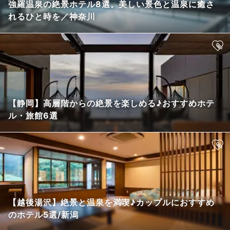
強羅温泉の絶景ホテル8選。美しい景色と温泉に癒さ
れるひと時を／神奈川
【静岡】高層階からの絶景を楽しめる♪おすすめホテ
ル・旅館6選
【越後湯沢】絶景と温泉を満喫♪カップルにおすすめ
のホテル5選/新潟