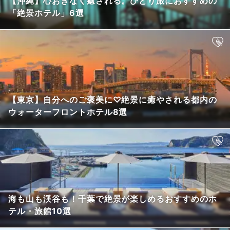
【沖縄】心おきなく癒される。ひとり旅におすすめの
「絶景ホテル」6選
【東京】自分へのご褒美に♡絶景に癒やされる都内の
ウォーターフロントホテル8選
海も山も渓谷も！千葉で絶景が楽しめるおすすめのホ
テル・旅館10選