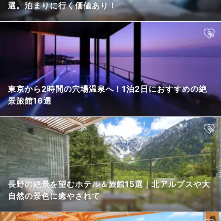
選。泊まりに行く価値あり！
東京から2時間の穴場温泉へ！1泊2日におすすめの絶
景旅館16選
長野の絶景を望むホテル＆旅館15選｜北アルプスや大
自然の景色に癒やされて