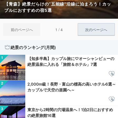
【青森】絶景だらけの“五能線”沿線に泊まろう！カッ
プルにおすすめの宿5選
1 / 4
前のページへ
次のページへ
絶景のランキング(月間)
【知多半島】カップル旅に♡オーシャンビューの
絶景温泉に入れる「旅館＆ホテル」7選
2,000m級！長野・富山の標高の高いホテル6選～
カップルで天空の楽園へ～
東京から2時間の穴場温泉へ！1泊2日におすすめ
の絶景旅館16選