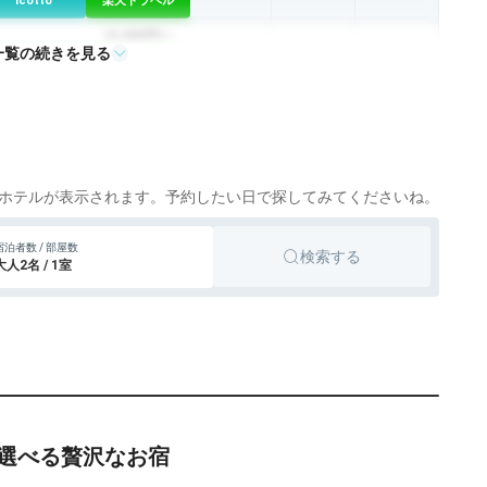
icotto
楽天トラベル
21,000円〜
一覧の続きを見る
旅館
下関
icotto
楽天トラベル
11,000円〜
旅館
下関
icotto
楽天トラベル
8,799円〜
9,000円〜
旅館
湯田温泉
icotto
楽天トラベル
ホテルが表示されます。予約したい日で探してみてくださいね。
20,328円〜
19,300円〜
旅館
湯田温泉
宿泊者数 / 部屋数
検索する
icotto
楽天トラベル
大人2名 / 1室
38,500円〜
旅館
湯田温泉
icotto
楽天トラベル
）
14,200円〜
旅館
長門
icotto
楽天トラベル
9,900円〜
旅館
周南
icotto
楽天トラベル
選べる贅沢なお宿