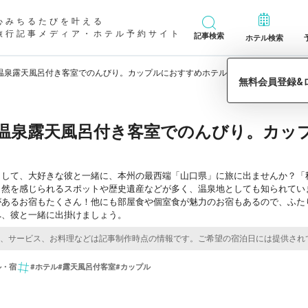
心みちるたびを叶える
旅行記事メディア・ホテル予約サイト
記事検索
ホテル検索
温泉露天風呂付き客室でのんびり。カップルにおすすめホテル・旅館12選
温泉露天風呂付き客室でのんびり。カッ
出して、大好きな彼と一緒に、本州の最西端「山口県」に旅に出ませんか？「
自然を感じられるスポットや歴史遺産などが多く、温泉地としても知られてい
があるお宿もたくさん！他にも部屋食や個室食が魅力のお宿もあるので、ふた
へ、彼と一緒に出掛けましょう。
ル・宿
#ホテル
#露天風呂付客室
#カップル