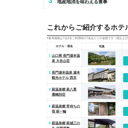
地産地消を味わえる食事
これからご紹介するホテ
※参考価格は1泊2名ご利用時の1名あたりの金額です（税およ
ホテル・宿名
写真
1.
山口県 長門湯本温
泉 大谷山荘
2.
長門湯本温泉 湯本
観光ホテル 西京
3.
萩温泉郷 萩八景
雁嶋別荘
4.
萩温泉郷 宵待ちの
宿 萩一輪
5.
萩温泉郷 萩城三の