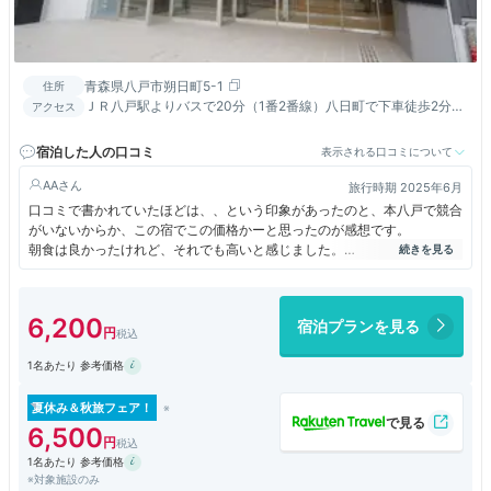
青森県八戸市朔日町5-1
住所
ＪＲ八戸駅よりバスで20分（1番2番線）八日町で下車徒歩2分
アクセス
本八戸駅南口より徒歩約11分。八戸繁華街まで徒歩1分！
宿泊した人の口コミ
表示される口コミについて
AA
旅行時期 2025年6月
口コミで書かれていたほどは、、という印象があったのと、本八戸で競合
がいないからか、この宿でこの価格かーと思ったのが感想です。
朝食は良かったけれど、それでも高いと感じました。
とは言え、本八戸で夕食をとるにも、ファーストフードなどチェーン店を
除き禁煙のお店を探すのは本当に厳しい状況だったので、このエリアでこ
の宿は貴重なのかもしれません。
6,200
宿泊プランを見る
本八戸に行くのは楽しみにしていたのだけど、いろいろ厳しいなあとも感
じてしまいました。地方の良さはだいじにしたいと常々思っているけど、
1名あたり 参考価格
それとはちょっと違う残念な印象です。
夏休み＆秋旅フェア！
6,500
1名あたり 参考価格
※対象施設のみ