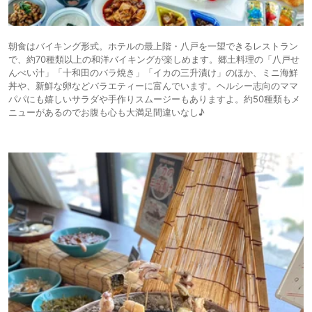
朝食はバイキング形式。ホテルの最上階・八戸を一望できるレストラン
で、約70種類以上の和洋バイキングが楽しめます。郷土料理の「八戸せ
んべい汁」「十和田のバラ焼き」「イカの三升漬け」のほか、ミニ海鮮
丼や、新鮮な卵などバラエティーに富んでいます。ヘルシー志向のママ
パパにも嬉しいサラダや手作りスムージーもありますよ。約50種類もメ
ニューがあるのでお腹も心も大満足間違いなし♪