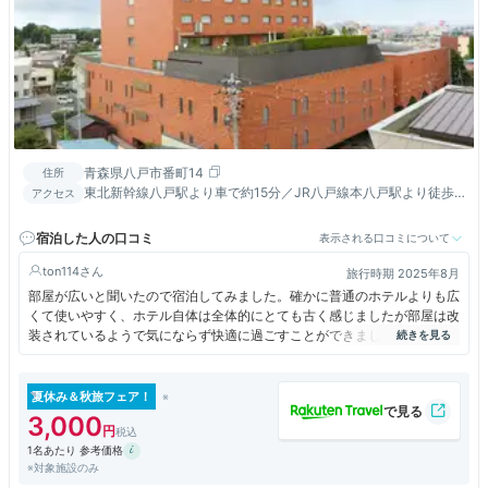
青森県八戸市番町14
住所
東北新幹線八戸駅より車で約15分／JR八戸線本八戸駅より徒歩8
アクセス
分／三沢空港より車で約40分/八戸ＩＣより１５分
宿泊した人の口コミ
表示される口コミについて
ton114
旅行時期 2025年8月
部屋が広いと聞いたので宿泊してみました。確かに普通のホテルよりも広
くて使いやすく、ホテル自体は全体的にとても古く感じましたが部屋は改
装されているようで気にならず快適に過ごすことができました。ただチェ
ックイン時のスタッフの感じはあまりよくないし、フロント前のアメニテ
ィコーナーも種類がほとんどなくてちょっとがっかり。サービス面でもう
ちょっと頑張ってほしいなと感じました。
夏休み＆秋旅フェア！
3,000
1名あたり 参考価格
※対象施設のみ