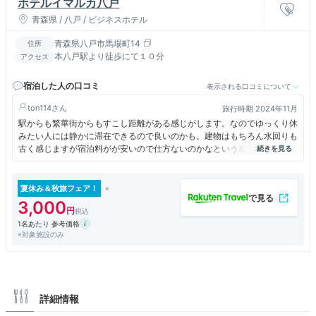
ホテルイマルカ八戸
青森県 / 八戸 / ビジネスホテル
青森県八戸市馬場町14
住所
本八戸駅より徒歩にて１０分
アクセス
宿泊した人の口コミ
表示される口コミについて
ton114
旅行時期 2024年11月
駅からも繁華街からもすこし距離がある感じがします。なのでゆっくり休
みたい人には静かに滞在できるので良いのかも。建物はもちろん水回りも
古く感じますが宿泊料がが安いので仕方ないのかなという感じ。２Ｆのフ
ロント前では無料のコーヒーであったり、スタンプカードをためれば１泊
無料といったサービスは頑張っているなと思いました
夏休み＆秋旅フェア！
3,000
1名あたり 参考価格
※対象施設のみ
詳細情報