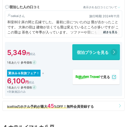
宿泊した人の口コミ
表示される口コミについて
sekai
旅行時期 2024年11月
和室802 床の間と広縁でした。 最初に目についたのは 畳が古かったこと
です。 大体の宿は 建物が古くても畳は変えているところが多いですが こ
この畳は 茶色くて年季が入っています。 ソファーや畳にもシミがありま
す。 壁やソファー 床などは多少 仕方ないと思うけど 畳は新しい方が気持
ち良いです。 良い点は テレビが大きいことです。近くにスーパーがある
のも便利です。 こちらのホテルも日帰り温泉を併設しています。
5,349
宿泊プランを見る
1名あたり 参考価格
夏休み＆秋旅フェア！
6,100
1名あたり 参考価格
※対象施設のみ