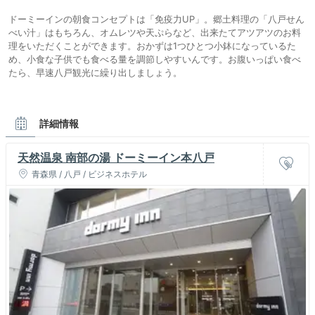
ドーミーインの朝食コンセプトは「免疫力UP」。郷土料理の「八戸せん
べい汁」はもちろん、オムレツや天ぷらなど、出来たてアツアツのお料
理をいただくことができます。おかずは1つひとつ小鉢になっているた
め、小食な子供でも食べる量を調節しやすいんです。お腹いっぱい食べ
たら、早速八戸観光に繰り出しましょう。
詳細情報
天然温泉 南部の湯 ドーミーイン本八戸
青森県 / 八戸 / ビジネスホテル