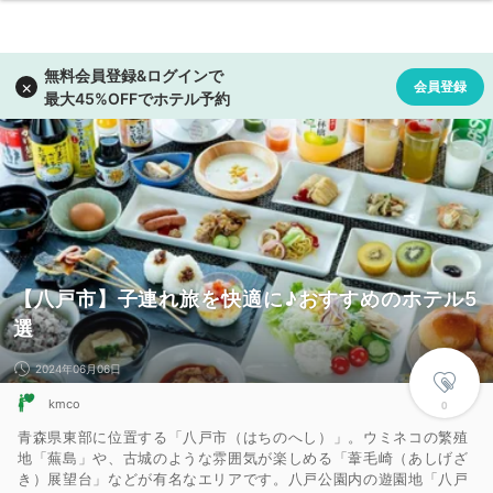
【八戸市】子連れ旅を快適に♪おすすめのホテル5
選
2024年06月06日
kmco
0
青森県東部に位置する「八戸市（はちのへし）」。ウミネコの繁殖
地「蕪島」や、古城のような雰囲気が楽しめる「葦毛崎（あしげざ
き）展望台」などが有名なエリアです。八戸公園内の遊園地「八戸