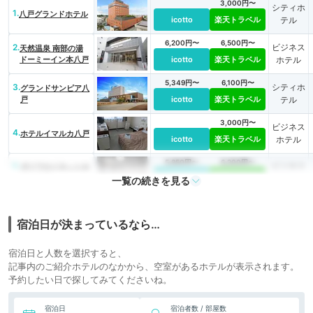
3,000円〜
シティホ
1.
八戸グランドホテル
icotto
楽天トラベル
テル
6,200円〜
6,500円〜
2.
ビジネス
天然温泉 南部の湯
ドーミーイン本八戸
icotto
楽天トラベル
ホテル
5,349円〜
6,100円〜
3.
シティホ
グランドサンピア八
戸
icotto
楽天トラベル
テル
3,000円〜
ビジネス
4.
ホテルイマルカ八戸
icotto
楽天トラベル
ホテル
5,850円〜
6,200円〜
5.
ビジネス
ダイワロイネットホ
テル八戸
icotto
楽天トラベル
ホテル
一覧の続きを見る
宿泊日が決まっているなら…
宿泊日と人数を選択すると、
記事内のご紹介ホテルのなかから、空室があるホテルが表示されます。
予約したい日で探してみてくださいね。
宿泊日
宿泊者数 / 部屋数