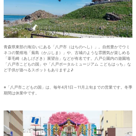
青森県東部の海沿いにある「八戸市（はちのへし）」。自然豊かでウミ
ネコの繁殖地「蕪島（かぶしま）」や、古城のような雰囲気が楽しめる
「葦毛崎（あしげざき）展望台」などが有名です。八戸公園内の遊園地
「八戸市こどもの国」や「八戸ポータルミュージアム こどもはっち」な
ど子供が遊べるスポットもありますよ♪
※「八戸市こどもの国」は、毎年4月1日～11月上旬までの営業です。冬季
期間は休業中です。