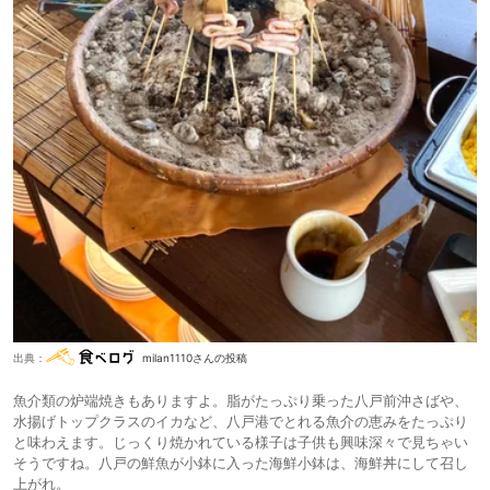
出典：
milan1110さんの投稿
魚介類の炉端焼きもありますよ。脂がたっぷり乗った八戸前沖さばや、
水揚げトップクラスのイカなど、八戸港でとれる魚介の恵みをたっぷり
と味わえます。じっくり焼かれている様子は子供も興味深々で見ちゃい
そうですね。八戸の鮮魚が小鉢に入った海鮮小鉢は、海鮮丼にして召し
上がれ。