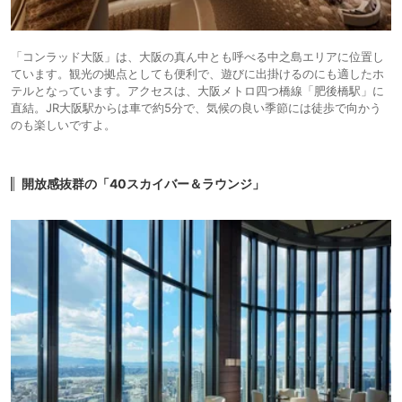
「コンラッド大阪」は、大阪の真ん中とも呼べる中之島エリアに位置し
ています。観光の拠点としても便利で、遊びに出掛けるのにも適したホ
テルとなっています。アクセスは、大阪メトロ四つ橋線「肥後橋駅」に
直結。JR大阪駅からは車で約5分で、気候の良い季節には徒歩で向かう
のも楽しいですよ。
開放感抜群の「40スカイバー＆ラウンジ」