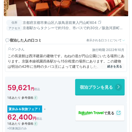
京都府京都市東山区八坂鳥居前東入円山町604
住所
京都駅からタクシーで約15分、市バスで約30分／阪急河原町駅
アクセス
から徒歩約15分／京阪祇園四条駅から徒歩約10分
宿泊した人の口コミ
表示される口コミについて
ゲン
旅行時期 2022年10月
この長楽館は西洋建築の建物です。ねねの道が円山公園にいたる場所にあ
ります。京阪本線祇園四条駅から15分程度の場所にあります。この建物
は明治の42年に当時のタバコ王によって建てられました。そして京都の
迎賓館としてと活用されたのです。外国の客人だででなく国内の著名人も
多くこの豪華で優雅な空間をたのしんだのです。
59,621
宿泊プランを見る
1名あたり 参考価格
夏休み＆秋旅フェア！
62,400
1名あたり 参考価格
※対象施設のみ