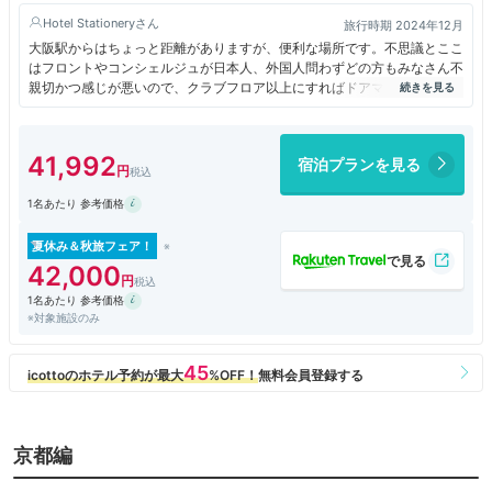
Hotel Stationery
旅行時期 2024年12月
大阪駅からはちょっと距離がありますが、便利な場所です。不思議とここ
はフロントやコンシェルジュが日本人、外国人問わずどの方もみなさん不
親切かつ感じが悪いので、クラブフロア以上にすればドアマン、ラウン
ジ、ハウスキーピングの方は感じがいいので、快適なチェックインができ
ます。客室はスイートであれば文句なしに快適な滞在ができます。ヒルト
ン系にしては節水もあまりしていないようで、シャワーなども快適に使え
41,992
宿泊プランを見る
ます。窓が大きいので、景色はとてもよいです。
1名あたり 参考価格
夏休み＆秋旅フェア！
42,000
1名あたり 参考価格
※対象施設のみ
京都編