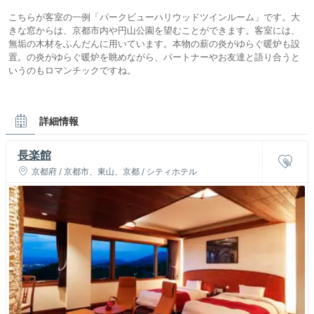
こちらが客室の一例「パークビューハリウッドツインルーム」です。大
きな窓からは、京都市内や円山公園を望むことができます。客室には、
無垢の木材をふんだんに用いています。本物の薪の炎がゆらぐ暖炉も設
置。の炎がゆらぐ暖炉を眺めながら、パートナーやお友達と語り合うと
いうのもロマンチックですね。
詳細情報
長楽館
京都府 / 京都市、東山、京都 / シティホテル