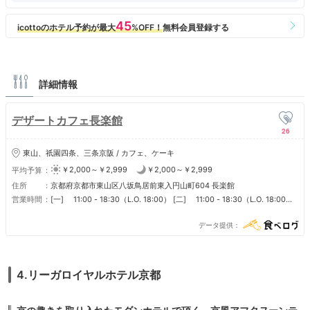
詳細情報
デザートカフェ長楽館
26
東山、祇園四条、三条京阪 / カフェ、ケーキ
￥2,000～￥2,999
￥2,000～￥2,999
平均予算
住所
京都府京都市東山区八坂鳥居前東入円山町604 長楽館
営業時間
[一] 11:00 - 18:30（L.O. 18:00） [二] 11:00 - 18:30（L.O. 18:00）
[三] 11:00 - 18:30（L.O. 18:00） [四] 11:00 - 18:30（L.O. 18:00）
[五] 11:00 - 18:30（L.O. 18:00） [六] 11:00 - 18:30（L.O. 18:00）
データ提供
[日] 11:00 - 18:30（L.O. 18:00） ■ 営業時間 [アフタヌーンティー
（予約制）] 12:00〜18:00（Close）※2名から予約可 ■ 定休日 不定休
4.リーガロイヤルホテル京都