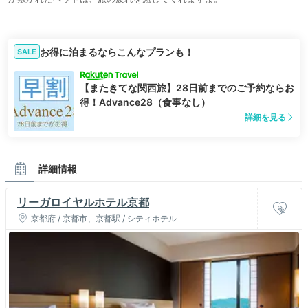
お得に泊まるならこんなプランも！
SALE
【またきてな関西旅】28日前までのご予約ならお
得！Advance28（食事なし）
詳細を見る
詳細情報
リーガロイヤルホテル京都
京都府 / 京都市、京都駅 / シティホテル