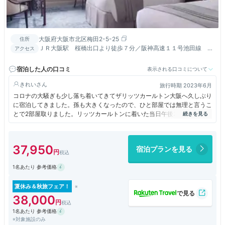
大阪府大阪市北区梅田2-5-25
住所
ＪＲ大阪駅 桜橋出口より徒歩７分／阪神高速１１号池田線 出
アクセス
入り橋出口より約３分／梅田出口より約１０分
宿泊した人の口コミ
表示される口コミについて
きれい
旅行時期 2023年6月
コロナの大騒ぎも少し落ち着いてきてザリッツカールトン大阪へ久しぶり
に宿泊してきました。孫も大きくなったので、ひと部屋では無理と言うこ
とで2部屋取りました。リッツカールトンに着いた当日午後2時半過ぎは
以前のコロナ前と同じでホテル利用のお客さんでいっぱいになっていまし
たこの時間帯と言うのにレストランは長い列がありました。私たちはクラ
ブフロアでチェックイン。楽しみにしていたアフタヌーンティーでお出迎
37,950
宿泊プランを見る
えして頂きました。お祝いのメッセージもいただきました。お部屋もとて
も素敵でリッツカールトン大阪を満喫してきました。
1名あたり 参考価格
夏休み＆秋旅フェア！
38,000
1名あたり 参考価格
※対象施設のみ