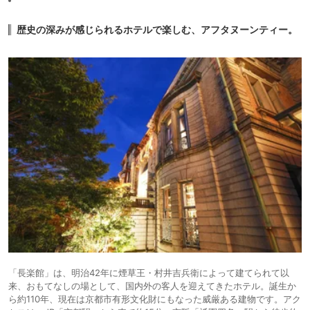
歴史の深みが感じられるホテルで楽しむ、アフタヌーンティー。
「長楽館」は、明治42年に煙草王・村井吉兵衛によって建てられて以
来、おもてなしの場として、国内外の客人を迎えてきたホテル。誕生か
ら約110年、現在は京都市有形文化財にもなった威厳ある建物です。アク