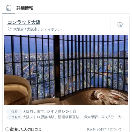
詳細情報
コンラッド大阪
大阪府 / 大阪市 / シティホテル
大阪府大阪市北区中之島3-2-4
住所
大阪メトロ肥後橋駅、渡辺橋駅直結、JR大阪駅～車で5分、大阪
アクセス
国際空港車で20分。車寄せはフェスティバルタワーウエスト西
側
宿泊した人の口コミ
表示される口コミについて