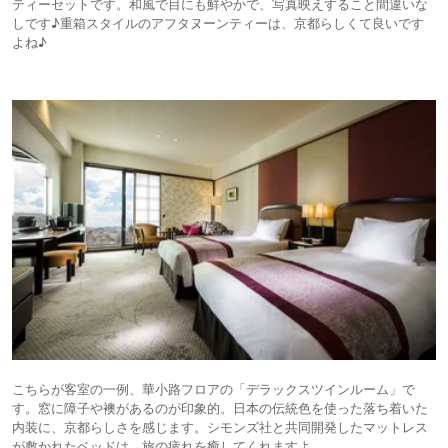
ティーセットです。和風で目にも鮮やかで、写真映えすること間違いな
しです♪重箱スタイルのアフタヌーンティーは、京都らしくて良いです
よね♪
こちらが客室の一例、華小路フロアの「デラックスツインルーム」で
す。窓に障子や襖があるのが印象的。日本の伝統色を使った落ち着いた
内装に、京都らしさを感じます。シモンズ社と共同開発したマットレス
が敷かれたベッドは、旅の疲れを癒してくれますよ。