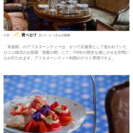
出典：
きい(・∪・)さんの投稿
「長楽館」のアフタヌーンティーは、かつて応接室として使われていた
ロココ様式のお部屋「迎賓の間」にて。110年の歴史を感じさせる空間に
心が打たれます。アフタヌーンティー利用のゲスト専用ですよ。