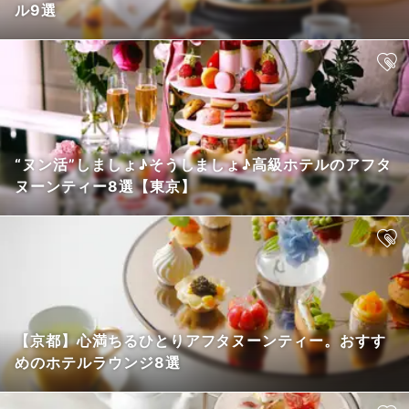
ル9選
“ヌン活”しましょ♪そうしましょ♪高級ホテルのアフタ
ヌーンティー8選【東京】
【京都】心満ちるひとりアフタヌーンティー。おすす
めのホテルラウンジ8選