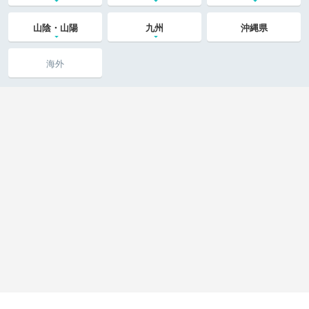
山陰・山陽
九州
沖縄県
海外