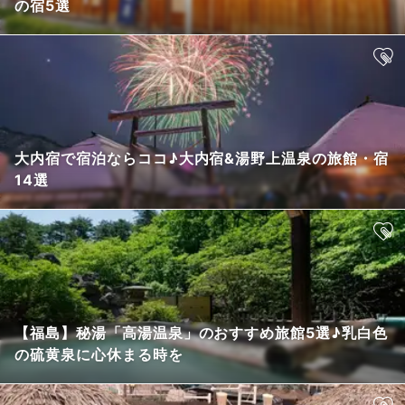
の宿5選
大内宿で宿泊ならココ♪大内宿&湯野上温泉の旅館・宿
14選
【福島】秘湯「高湯温泉」のおすすめ旅館5選♪乳白色
の硫黄泉に心休まる時を