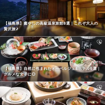
【福島県】癒やしの高級温泉旅館8選｜これぞ大人の
贅沢旅♪
【福島県】自然に包まれたオーベルジュ&ホテル9選｜
グルメな女子に◎