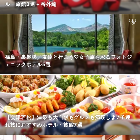
ル・旅館3選＋番外編
福島・裏磐梯／友達と行こう♡女子旅を彩るフォトジ
ェニックホテル5選
【会津若松】温泉も大自然もグルメも満喫しよ♪子連
れ旅におすすめホテル・旅館7選