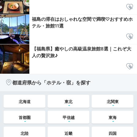
福島の滞在はおしゃれな空間で満喫♡おすすめホ
テル・旅館11選
【福島県】癒やしの高級温泉旅館8選｜これぞ大
人の贅沢旅♪
都道府県から「ホテル・宿」を探す
北海道
東北
北関東
首都圏
甲信越
東海
北陸
近畿
四国