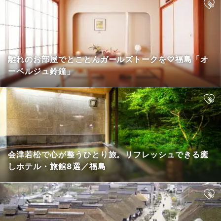
離れのお部屋でとことんガールズトークを♡福島「オ
ーベルジュ鈴鐘」
会津若松で心が整うひとり旅。リフレッシュできる癒
しホテル・旅館8選／福島