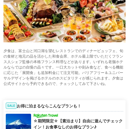
夕食は、富士山と河口湖を望むレストランでのディナービュッフェ、旬
の食材と地元の品を活かした和食会席、ホテル最上階でいただくフラン
ス人シェフ監修の本格フランス料理などがあります。いずれも老舗ホテ
ルならではの自慢の品々です。一口大カットや刻み食など、食べる機能
に応じた「展開食」も追加料金にて注文可能。バリアフリー＆ユニバー
サルデザインを掲げるホテルのホスピタリティが感じられます。夕食は
公式サイトから予約できるので、チェックしてみて下さいね。
お得に泊まるならこんなプランも！
SALE
☆期間限定☆【素泊まり】自由に遊んでチェック
イン！お食事なしのお得なプラン♪