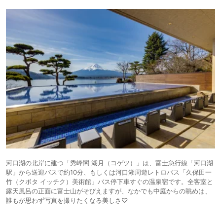
河口湖の北岸に建つ「秀峰閣 湖月（コゲツ）」は、富士急行線「河口湖
駅」から送迎バスで約10分、もしくは河口湖周遊レトロバス「久保田一
竹（クボタ イッチク）美術館」バス停下車すぐの温泉宿です。全客室と
露天風呂の正面に富士山がそびえますが、なかでも中庭からの眺めは、
誰もが思わず写真を撮りたくなる美しさ♡