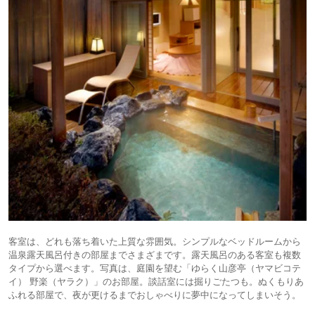
客室は、どれも落ち着いた上質な雰囲気。シンプルなベッドルームから
温泉露天風呂付きの部屋までさまざまです。露天風呂のある客室も複数
タイプから選べます。写真は、庭園を望む「ゆらく山彦亭（ヤマビコテ
イ） 野楽（ヤラク）」のお部屋。談話室には掘りごたつも。ぬくもりあ
ふれる部屋で、夜が更けるまでおしゃべりに夢中になってしまいそう。