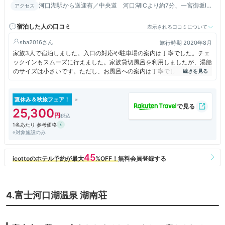
河口湖駅から送迎有／中央道 河口湖ICより約7分、一宮御坂IC
アクセス
より約35分／東名高速 富士IC・御殿場ICより約60分
宿泊した人の口コミ
表示される口コミについて
sba2016
旅行時期 2020年8月
家族3人で宿泊しました。入口の対応や駐車場の案内は丁寧でした。チェ
ックインもスムーズに行えました。家族貸切風呂を利用しましたが、湯船
のサイズは小さいです。ただし、お風呂への案内は丁寧でしたし、とても
清潔でした。料理は量は多かったですが、あまり美味しさの感動はなかっ
たです。
夏休み＆秋旅フェア！
25,300
1名あたり 参考価格
※対象施設のみ
4.富士河口湖温泉 湖南荘