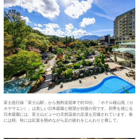
アム
富士急行線「富士山駅」から無料送迎車で約10分。「ホテル鐘山苑（カ
ネヤマエン）」は美しい日本庭園と眺望が自慢の宿です。四季を感じる
日本庭園には、富士山ビューの天然温泉の足湯も完備されています。春
には桜、秋には紅葉を眺めながら足の疲れをじんわりと癒して。