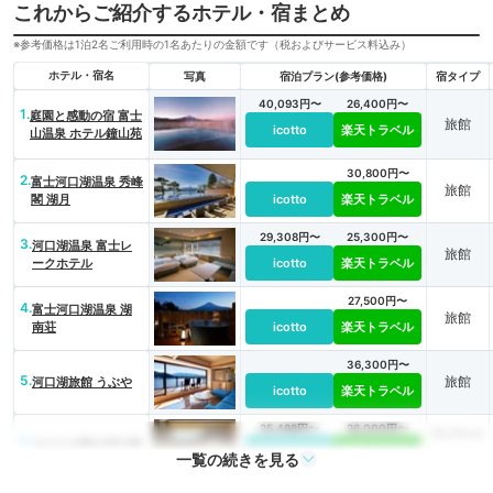
これからご紹介するホテル・宿まとめ
※参考価格は1泊2名ご利用時の1名あたりの金額です（税およびサービス料込み）
ホテル・宿名
写真
宿泊プラン(参考価格)
宿タイプ
40,093円〜
26,400円〜
1.
庭園と感動の宿 富士
旅館
icotto
楽天トラベル
山温泉 ホテル鐘山苑
30,800円〜
2.
富士河口湖温泉 秀峰
旅館
閣 湖月
icotto
楽天トラベル
29,308円〜
25,300円〜
3.
河口湖温泉 富士レ
旅館
ークホテル
icotto
楽天トラベル
27,500円〜
4.
富士河口湖温泉 湖
旅館
南荘
icotto
楽天トラベル
36,300円〜
5.
旅館
河口湖旅館 うぶや
icotto
楽天トラベル
25,488円〜
26,000円〜
リゾート
6.
ラビスタ富士河口湖
icotto
楽天トラベル
ホテル
一覧の続きを見る
62,800円〜