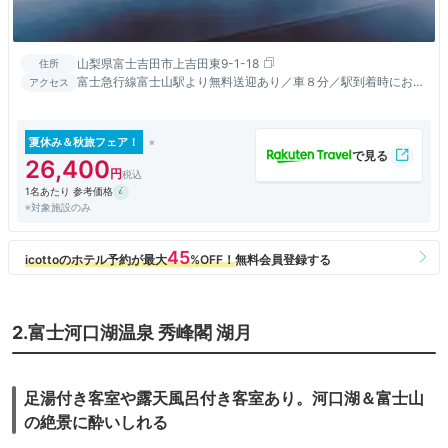
山梨県富士吉田市上吉田東9-1-18
住所
富士急行線富士山駅より無料送迎あり／車８分／駅到着時にお電
アクセス
話にてご依頼下さい／翌日のお送りは８：００より３０分毎
夏休み＆秋旅フェア！
26,400
1名あたり 参考価格
※対象施設のみ
2.富士河口湖温泉 秀峰閣 湖月
足湯付き客室や露天風呂付き客室あり。河口湖＆富士山
の絶景に酔いしれる