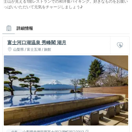
士山が見える1階レストランでの和洋食バイキング。好きなものをお腹い
っぱいいただいて元気をチャージしましょう♪
詳細情報
富士河口湖温泉 秀峰閣 湖月
山梨県 / 富士五湖 / 旅館
山梨県南都留郡富士河口湖町河口2312
住所