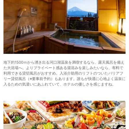
地下約1500ｍから湧き出る河口湖温泉を満喫するなら、露天風呂を備え
た大浴場へ。よりプライベート感ある湯浴みを楽しみたいなら、有料で
利用できる貸切風呂がおすすめ。入浴介助用のリフトのついたバリアフ
リー貸切風呂（※要事前予約）もあります。誰もが快適に心地よく温泉に
入るための気遣いにあふれていて、ホテルの優しさを感じますね。