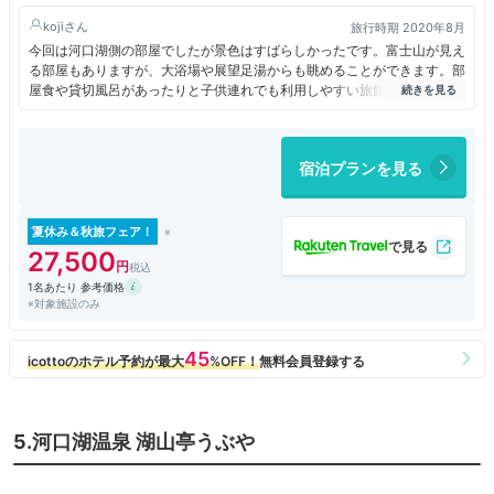
koji
旅行時期 2020年8月
今回は河口湖側の部屋でしたが景色はすばらしかったです。富士山が見え
る部屋もありますが、大浴場や展望足湯からも眺めることができます。部
屋食や貸切風呂があったりと子供連れでも利用しやすい旅館だと思いま
す。館内はとてもきれいでスタッフも皆親切でした。
宿泊プランを見る
夏休み＆秋旅フェア！
27,500
1名あたり 参考価格
※対象施設のみ
5.河口湖温泉 湖山亭うぶや