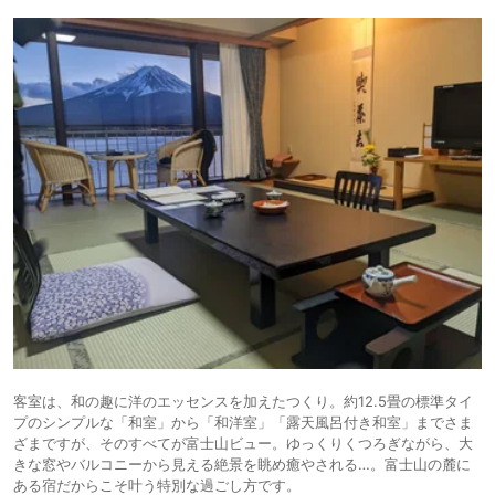
客室は、和の趣に洋のエッセンスを加えたつくり。約12.5畳の標準タイ
プのシンプルな「和室」から「和洋室」「露天風呂付き和室」までさま
ざまですが、そのすべてが富士山ビュー。ゆっくりくつろぎながら、大
きな窓やバルコニーから見える絶景を眺め癒やされる…。富士山の麓に
ある宿だからこそ叶う特別な過ごし方です。