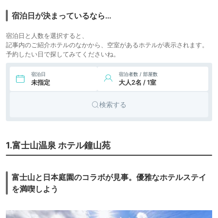
7.
旅館
ふふ 河口湖
icotto
楽天トラベル
宿泊日が決まっているなら…
8.
河口湖温泉 富士屋
18,810円〜
20,900円〜
リゾート
宿泊日と人数を選択すると、
ホテル河口湖アネッ
icotto
楽天トラベル
ホテル
記事内のご紹介ホテルのなかから、空室があるホテルが表示されます。
クス 富士ビューホ
予約したい日で探してみてくださいね。
テル
9,471円〜
13,200円〜
9.
リゾート
河口湖温泉 ホテル
レジーナ河口湖
icotto
楽天トラベル
ホテル
宿泊日
宿泊者数 / 部屋数
未指定
大人2名 / 1室
7,500円〜
リゾート
10.
桜庵河口湖ホテル
icotto
楽天トラベル
ホテル
検索する
16,500円〜
11.
旅館
湖のホテル
icotto
楽天トラベル
1.富士山温泉 ホテル鐘山苑
45,077円〜
53,900円〜
12.
河口湖温泉寺 露天
旅館
風呂の宿 夢殿
icotto
楽天トラベル
28,000円〜
リゾート
富士山と日本庭園のコラボが見事。優雅なホテルステイ
13.
雲ノ上 富士ホテル
icotto
楽天トラベル
ホテル
を満喫しよう
別荘・ヴ
17,100円〜
19,000円〜
ィラ・コ
icotto
楽天トラベル
14.
THE GARDEN
ンドミニ