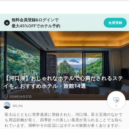
【河口湖】おしゃれなホテルで心満たされるステ
イを。おすすめホテル・旅館14選
2024年04月27日
shi_ho
0
富士山とともに世界遺産に登録された、河口湖。富士五湖のなかで
も周辺距離が長く、四季折々の美しい風景が見られることでも知ら
れています。湖畔やその近辺にはホテルや旅館が多くありますが、