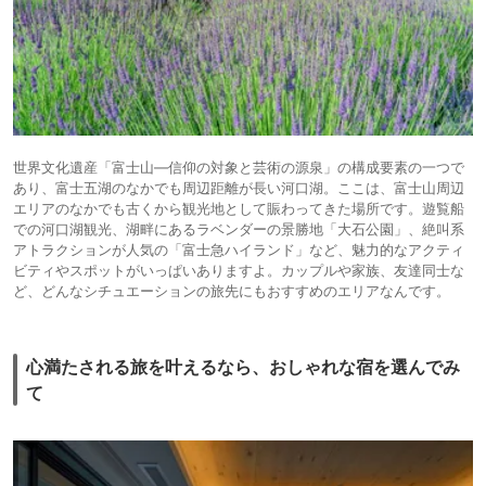
世界文化遺産「富士山―信仰の対象と芸術の源泉」の構成要素の一つで
あり、富士五湖のなかでも周辺距離が長い河口湖。ここは、富士山周辺
エリアのなかでも古くから観光地として賑わってきた場所です。遊覧船
での河口湖観光、湖畔にあるラベンダーの景勝地「大石公園」、絶叫系
アトラクションが人気の「富士急ハイランド」など、魅力的なアクティ
ビティやスポットがいっぱいありますよ。カップルや家族、友達同士な
ど、どんなシチュエーションの旅先にもおすすめのエリアなんです。
心満たされる旅を叶えるなら、おしゃれな宿を選んでみ
て