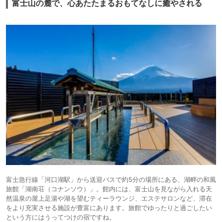
富士山の麓で、心あたたまるおもてなしに癒やされる
富士急行線「河口湖駅」から送迎バスで約5分の場所にある、湖畔の和風
旅館「湖南荘（コナンソウ）」。館内には、富士山を見ながら入れる天
然温泉の屋上足湯や湖を望むティーラウンジ、エステサロンなど、滞在
をより充実させる施設が豊富にあります。旅館でゆったりと過ごしたい
という方にはうってつけの宿ですね。