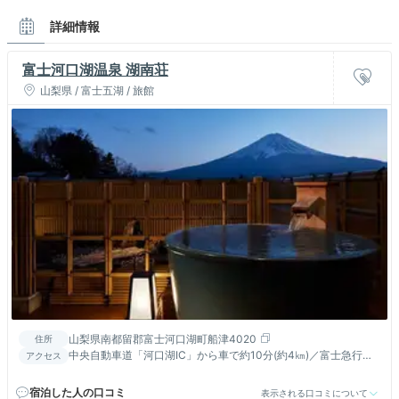
詳細情報
富士河口湖温泉 湖南荘
山梨県 / 富士五湖 / 旅館
山梨県南都留郡富士河口湖町船津4020
住所
中央自動車道「河口湖IC」から車で約10分(約4㎞)／富士急行線
アクセス
「河口湖駅」から徒歩約10分
宿泊した人の口コミ
表示される口コミについて