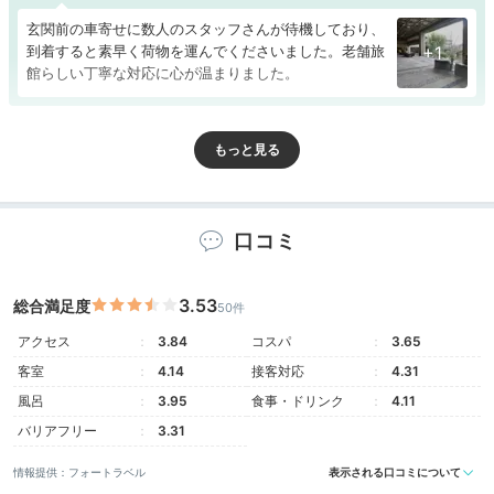
玄関前の車寄せに数人のスタッフさんが待機しており、
到着すると素早く荷物を運んでくださいました。老舗旅
+1
館らしい丁寧な対応に心が温まりました。
Room
15:30
口コミ
数寄屋造りの和室で
日常を忘れる
3.53
総合満足度
50件
アクセス
3.84
コスパ
3.65
客室
4.14
接客対応
4.31
風呂
3.95
食事・ドリンク
4.11
バリアフリー
3.31
情報提供：フォートラベル
表示される口コミについて