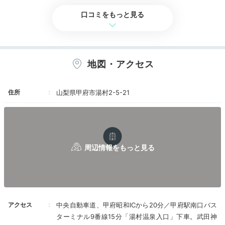
風呂付お部屋食だったら良いかもしれませんが、
口コミをもっと見る
西館だったら、大浴場、レストランまでかなり歩
くので大変です。
Lounge
夕方からお庭でビアテラスが7-9月やってるみた
16:00
いですが、かなり密でした。。試飲券をいただい
地図・アクセス
たのでいっぱいだけスパークリングワインをいた
ラウンジでほっと一息
だきました。
食事は夜は個室でした。コロナ時期としては助か
美しい庭園に癒される
住所
山梨県甲府市湯村2-5-21
ります。お味も良かったです。
お部屋も充分な広さで快適でしたが、
冷蔵庫が旧式で、持ってきたペットボトルを冷や
せないこと、館内広過ぎて歩くこと、氷が880円
と高いこと以外は良かったです。
ロビーから眺めるお庭も素敵です。
アクセス
中央自動車道、甲府昭和ICから20分／甲府駅南口バス
ターミナル9番線15分「湯村温泉入口」下車。武田神