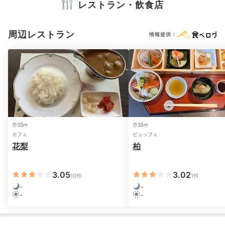
テレビ
冷蔵庫
スリッパ
浴衣
歯ブラシ
カミソリ
シャンプー
レストラン・飲食店
リンス
タオル
バスタオル
ドライヤー
お茶セット
電気ポット
周辺レストラン
情報提供：
uhihinohi86
※設備・アメニティは、確認が取れている情報を表示しています。
広々した大浴場で温泉を満喫。宿泊したお部屋から徒歩
約30秒と近かったので気軽に通えました。脱衣所にホー
+2
ムランバーなどアイスのサービスがあるのも嬉しいで
す。
35m
35m
カフェ
ビュッフェ
花梨
柏
Dinner
18:30
3.05
3.02
10件
1件
プライベート空間で
-
-
-
-
優雅に会席料理を