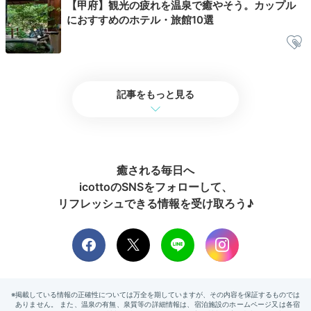
【甲府】観光の疲れを温泉で癒やそう。カップル
におすすめのホテル・旅館10選
夜の庭園
夜の
記事をもっと見る
松を基調とした情緒豊かな日本庭園には、春は桜、夏は
青々とした緑、秋は紅葉と四季の移り変わりが楽しめま
す。夜はライトアップされ、
かがり火が揺れ幻想的な雰
囲気に
。回廊を歩くだけでも情緒に浸れます。
癒される毎日へ
icottoのSNSをフォローして、
リフレッシュできる情報を受け取ろう♪
2日目
Morning