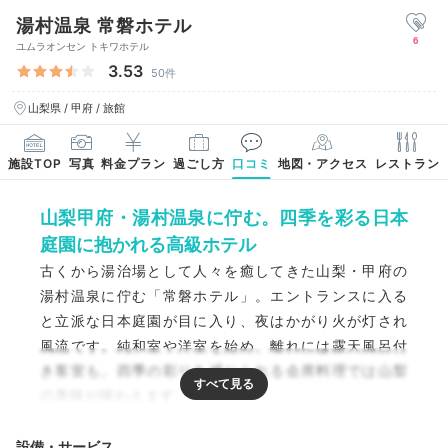
湯村温泉 常磐ホテル
6
ユムラオンセン トキワホテル
3.53
50件
山梨県 / 甲府 / 旅館
施設TOP
写真
料金プラン
過ごし方
口コミ
地図・アクセス
レストラン
山梨甲府・湯村温泉に佇む。四季を彩る日本
庭園に抱かれる高級ホテル
古くから湯治場として人々を癒してきた山梨・甲府の
湯村温泉に佇む「常磐ホテル」。エントランスに入る
と立派な日本庭園が目に入り、夜はかがり火が灯され
風流です。純和室や洋室を始め、離れには露天風呂付
き客室も。四季の彩りを感じられる会席料理では山梨
の美味が味わえます。
設備・サービス