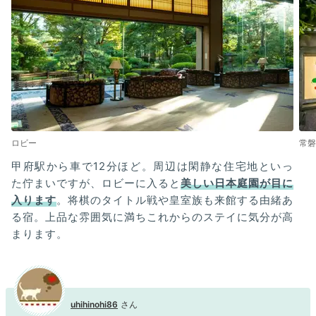
ロビー
常磐
甲府駅から車で12分ほど。周辺は閑静な住宅地といっ
た佇まいですが、ロビーに入ると
美しい日本庭園が目に
入ります
。将棋のタイトル戦や皇室族も来館する由緒あ
る宿。上品な雰囲気に満ちこれからのステイに気分が高
まります。
uhihinohi86