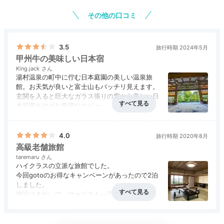
その他の口コミ
3.5
客室1
客室
旅行時期 2024年5月
甲州牛の美味しい日本宿
東館・西館・離れの3つの棟からなり、露天風呂付き、
King.jack
富士山が見える、庭園が望めるなど和室や和洋室など
湯村温泉の町中に佇む日本庭園の美しい温泉旅
館。お天気が良いと富士山もバッチリ見えます。
様々な客室タイプがあります。
松本清張氏が執筆した客
玄関を入ると巨大なガラス張りの窓から美しい日
室「白根」も
。広縁から美しい日本庭園を眺めて非日常
本庭園をのぞむ豪華なロビー。
に浸れます。
夜はお庭に篝火も焚かれ雰囲気抜群です。
アクセス
3.5
コスパ
4.5
客室
3.5
接客対応
5.0
風呂
4.0
お食事は甲州牛推しでとっても美味しかったで
食事・ドリンク
4.0
バリアフリー
評価なし
す。
4.0
旅行時期 2020年8月
高級老舗旅館
本館以外に離れもあっていろんな部屋タイプが選
taremaru
uhihinohi86
べます。
ハイクラスの立派な旅館でした。
お風呂も広く貸切状態で何度も入れました。
今回gotoのお得なキャンペーンがあったので2泊
東館の和洋室ツインに宿泊。リニューアル済で新しさが
しました。
感じられました。琉球畳とベッドルームが続き、寛ぎや
+1
施設はきれいで、サービスも一流です。さすが、
すく居心地も良し。窓からは中庭を望め癒やされまし
皇室の方や有名棋士さんなどもいらっしゃってる
た。
だけあります。
館内はかなり広いので、ご年配の方は離れの露天