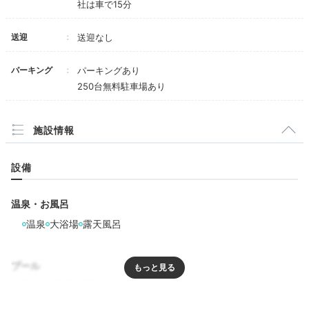
ラウンジ「花梨」
社は車で15分
米倉由里子さんの投稿
ウェルカムラウンジでは
宿泊者へドリンクのサービスあ
送迎
送迎なし
り
。錦鯉が泳ぐ日本庭園を見ているとここが街中をいう
ことを忘れます。ラウンジ「花梨」では食事の用意もあ
パーキング
パーキングあり
るので、ランチで寄るのもいいですね。
250台無料駐車場あり
施設情報
uhihinohi86
設備
ラウンジで山梨産ワインやソフトドリンク、お菓子など
のウェルカムサービスをいただきました。ワインが好き
+1
温泉・お風呂
なので嬉しいサービスでした！
温泉
大浴場
露天風呂
プール
Onsen
17:00