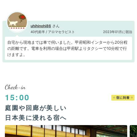
uhihinohi86
40代前半 / アロマセラピスト
2023年01月に宿泊
自宅から現地までは車で伺いました。甲府昭和インターから20分程
の距離です。電車を利用の場合は甲府駅よりタクシーで10分程で行
けますよ。
Check-in
15:00
宿に到着
庭園や回廊が美しい
日本美に浸れる宿へ