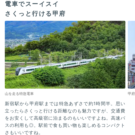
電車でスーイスイ
さくっと行ける甲府
山を走る特急電車
甲府
新宿駅から甲府駅までは特急あずさで約1時間半。思い
立ったらさくっと行ける距離なのも魅力ですが、交通費
をお安くして高級宿に泊まるのもいいですよね。高速バ
スの利用も◎。駅前で食も買い物も楽しめるコンパクト
さもいいですね。