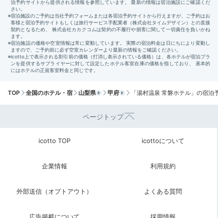
08:00
朝風呂でさっぱり
露天風呂で至福の時
TOP
全国のホテル・宿
山梨県
甲府
「湯村温泉 常磐ホテル」の宿泊
ページトップ
icotto TOP
icottoについて
企業情報
利用規約
露天風呂
温泉
朝起きて熱い湯を浴びればシャキッと目覚められます。
外部送信（オプトアウト）
よくある質問
庭園の中にある露天風呂に入れば森林浴気分でリフレッ
シュできますよ。パウダールームには化粧水やダイソン
広告掲載について
採用情報