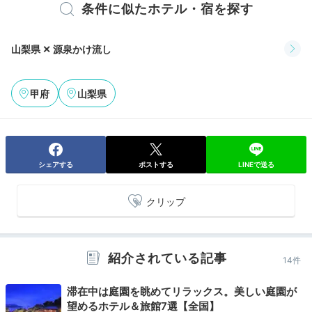
条件に似たホテル・宿を探す
山梨県 ✕ 源泉かけ流し
甲府
山梨県
篝火の膳 -KAGARIBI-
篝火
シェアする
ポストする
LINEで送る
夕食は個室の食事処でどうぞ。魚、肉、野菜の旬の食材
をバランス良く用いた会席料理です。甲州の美味を器の
クリップ
中に表現し、目にも華やか。地元の甲州ワインと堪能し
ましょう。お子様用メニューもあるので家族連れにも助
かります。
紹介されている記事
14件
滞在中は庭園を眺めてリラックス。美しい庭園が
望めるホテル＆旅館7選【全国】
uhihinohi86