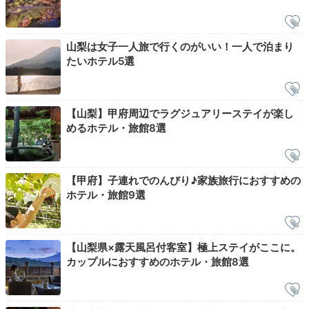
夕食は会席料理をいただきました。前菜～デザートまで
美味しくいただきました。特に
「甲州牛のしゃぶしゃ
+5
山梨は女子一人旅で行くのがいい！一人で泊まり
ぶ」は悶絶
でした！季節を変えてまた食べに来たいで
たいホテル5選
す。
【山梨】甲府周辺でラグジュアリーステイが楽し
めるホテル・旅館8選
Night
20:00
【甲府】子連れでのんびり♪家族旅行におすすめの
庭園ライトアップ
ホテル・旅館9選
かがり火を愛でる
【山梨県×露天風呂付客室】極上ステイがここに。
カップルにおすすめのホテル・旅館8選