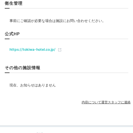
リラクゼーション
衛生管理
お殿様気分で湯あみ
心身を癒す温泉大浴場
飲食
レストラン
バー
カフェ
公式HP
https://tokiwa-hotel.co.jp/
ベビー＆子供関連
その他の施設情報
部屋情報
露天風呂付客室
大浴場1
その他館内施設
大浴
内容について運営スタッフに連絡
宴会場
売店・ギフトショップ
大浴場で温泉を満喫しましょう。武田信玄も愛した湯
で、湯治場として古くから人々を癒してきた湯村温泉。
庭園の中にあるので、四季折々の景色もみどころです。
アメニティ
脱衣所も広々としていてゆっくりお仕度できますよ。