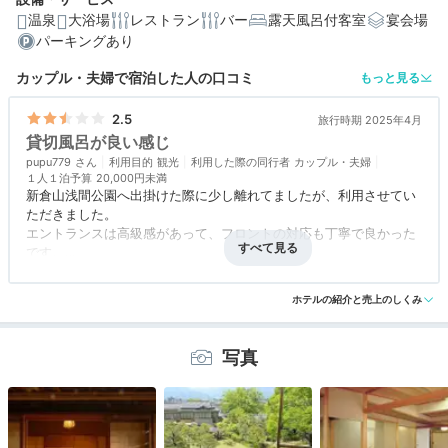
温泉
大浴場
レストラン
バー
露天風呂付客室
宴会場
パーキングあり
編集部おすすめの３つのポイント
カップル・夫婦で宿泊した人の口コミ
もっと見る
源泉かけ流し露天風呂付き客室もあり。和情緒あふれる
客室で寛ぐ
2.5
旅行時期 2025年4月
貸切風呂が良い感じ
素材や器にこだわる会席料理。何度も訪れたい季節に合
pupu779
利用目的
観光
利用した際の同行者
カップル・夫婦
わせた献立
１人１泊予算
20,000円未満
新倉山浅間公園へ出掛けた際に少し離れてましたが、利用させてい
大浴場で“信玄の湯”を堪能。開放的に過ごせる露天風呂も
ただきました。
あり
エントランスは高級感があって、フロントの対応も丁寧で良かった
です。
部屋は無料でアップグレードしてくれました。
アクセス
3.0
コスパ
2.5
客室
2.5
接客対応
4.0
風呂
2.5
食事・ドリンク
3.5
バリアフリー
2.5
ホテルの紹介と売上のしくみ
食事は特に変わった物は無かったですが、美味しかったです。
部屋の一室を改造して作った貸切風呂（￥3300）は高級感があって
良かったです。
写真