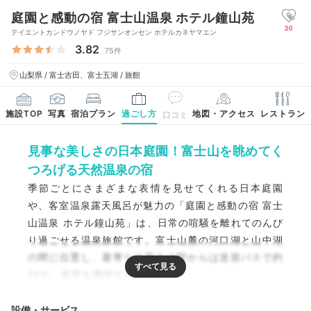
庭園と感動の宿 富士山温泉 ホテル鐘山苑
20
テイエントカンドウノヤド フジサンオンセン ホテルカネヤマエン
3.82
75件
山梨県 / 富士吉田、富士五湖 / 旅館
施設TOP
写真
宿泊プラン
過ごし方
地図・アクセス
レストラン
口コミ
見事な美しさの日本庭園！富士山を眺めてく
つろげる天然温泉の宿
季節ごとにさまざまな表情を見せてくれる日本庭園
や、客室温泉露天風呂が魅力の「庭園と感動の宿 富士
山温泉 ホテル鐘山苑」は、日常の喧騒を離れてのんび
り過ごせる温泉旅館です。富士山麓の河口湖と山中湖
の間に位置し、最寄りの富士山駅からは送迎バスで約
10分。絶景を満喫する旅をどうぞ。
設備・サービス