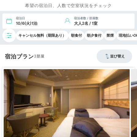
希望の宿泊日、人数で空室状況をチェック
宿泊日
宿泊者数 / 部屋数
10/6(火)1泊
大人2名 / 1室
キャンセル無料（期限あり）
朝食付
朝夕食付
禁煙
現地払いO
宿泊プラン
3
並び替え