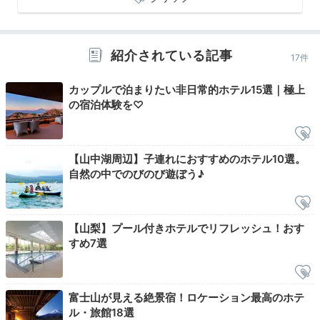
紹介されている記事
17件
カップルで泊まりたい非日常的ホテル15選｜極上
の宿泊体験を♡
【山中湖周辺】子連れにおすすめのホテル10選。
自然の中でのびのび遊ぼう♪
屋上露天風呂「富士山」
大浴
3段に連なった湯舟から、眼前に広がる絶景を満喫でき
る屋上露天風呂「富士山」。
高アルカリ性の天然温泉
【山梨】プール付きホテルでリフレッシュ！おす
で、心ゆくまで癒しのひとときを過ごしましょう。大浴
すめ7選
場内湯やサウナなどもあり、温泉時間を存分に楽しめま
す。
富士山が見える絶景宿！ロケーション最高のホテ
ル・旅館18選