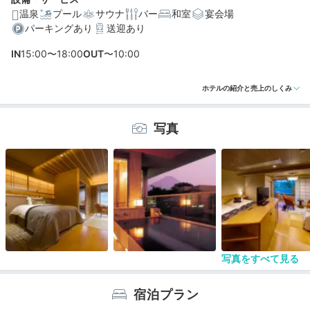
温泉
プール
サウナ
バー
和室
宴会場
パーキングあり
送迎あり
編集部おすすめの３つのポイント
IN
15:00〜18:00
OUT
〜10:00
どの季節も美しい！広々とした日本庭園で自然を感じな
がらの散策
ホテルの紹介と売上のしくみ
富士山が見える天然温泉露天風呂付きの客室で贅沢ステ
イ♪
写真
富士山の名水豆腐などご当地グルメも楽しめる朝食バイ
キング
写真をすべて見る
宿泊プラン