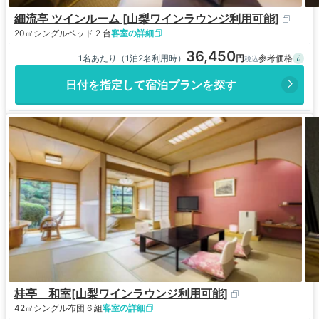
細流亭 ツインルーム [山梨ワインラウンジ利用可能]
20㎡
シングルベッド 2 台
客室の詳細
36,450
1名あたり（1泊2名利用時）
日付を指定して宿泊プランを探す
桂亭 和室[山梨ワインラウンジ利用可能]
42㎡
シングル布団 6 組
客室の詳細