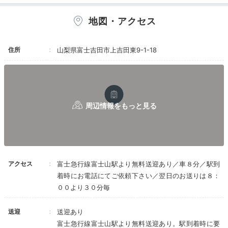
地図・アクセス
細流亭・燦里コンフォート
ゆら
客室は落ち着きある和風がメイン。富士山が見える「ゆ
住所
山梨県富士吉田市上吉田東9-1-18
らく山彦亭・湯話の間」をはじめ、温泉露天風呂と談話
室付きのお部屋や、ワインラウンジも利用できるモダン
な「細流亭・燦里コンフォート」など、様々なお部屋が
用意されていますよ。
satoake
アクセス
富士急行線富士山駅より無料送迎あり／車８分／駅到
燦里というお部屋に宿泊しました。
富士山を眺望できる
着時にお電話にてご依頼下さい／翌日のお送りは８：
温泉露天風呂付き
で、ツインベッド、窓際にデイベット
+2
００より３０分毎
があり、富士山を眺めながらゆったり過ごせました。
送迎
送迎あり
富士急行線富士山駅より無料送迎あり。駅到着時に要