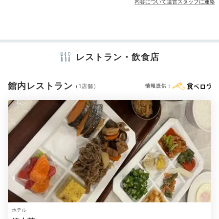
内容について運営スタッフに連絡
宴会場
売店・ギフトショップ
カラオケルーム
アメニティ
燦里クラブラウンジ
テレビ
冷蔵庫
スリッパ
セーフティボックス
洗浄機付トイレ
レストラン・飲食店
「燦里」に宿泊しているゲストが利用できるクラブラウ
浴衣
歯ブラシ
カミソリ
シャンプー
リンス
コンディショナー
ンジ。富士山をテーマにした旅の本や雑誌が用意され、
ボディソープ
シャワーキャップ
タオル
バスタオル
ドリンクやスイーツ片手にゆっくり
と読書を満喫できま
館内レストラン
ドライヤー
お茶セット
電気ポット
加湿器
（1店舗）
情報提供：
す。大人の休日を堪能してくださいね。
※設備・アメニティは、確認が取れている情報を表示しています。
satoake
燦里のお部屋に宿泊すると、宿泊者限定のラウンジを利
用できます。ラウンジでは、
ビール、地元産ワイン、珈
+1
琲、スイーツをいただく事ができます
。
ホテル