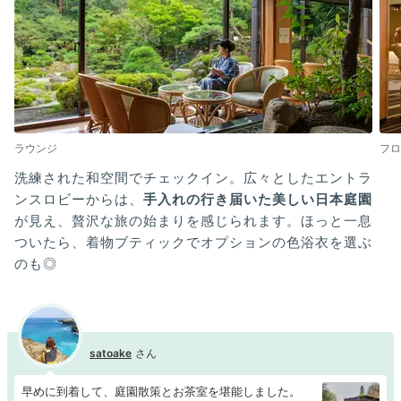
ラウンジ
フロ
洗練された和空間でチェックイン。広々としたエントラ
ンスロビーからは、
手入れの行き届いた美しい日本庭園
が見え、贅沢な旅の始まりを感じられます。ほっと一息
ついたら、着物ブティックでオプションの色浴衣を選ぶ
のも◎
satoake
早めに到着して、庭園散策とお茶室を堪能しました。