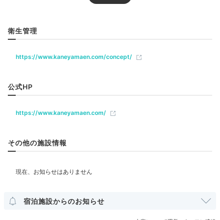
い景色を味わいながら散策を楽しめます。夕食前の夕涼
プール
みに、のんびり歩いてみては？
庭園茶室「清流庵」で
は、呈茶のサービスが
ありますよ。夏にはプールにも入
衛生管理
れます。
リラクゼーション
サウナ
エステ・マッサージ
https://www.kaneyamaen.com/concept/
Lounge
飲食
公式HP
17:00
バー
ラウンジ
https://www.kaneyamaen.com/
ラウンジでゆっくり
ベビー＆子供関連
大人の癒しタイム
その他の施設情報
部屋情報
和室
洋室
インターネット利用可能
Wi-Fi利用可能
露天風呂付客室
宿泊施設からのお知らせ
その他館内施設