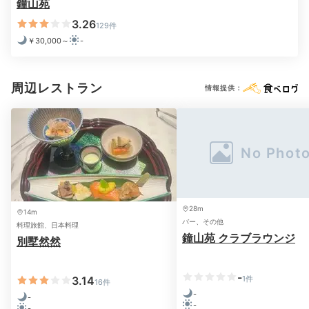
鐘山苑
3.26
Dinner
129件
￥30,000～
-
19:00
季節の旬を味わう
周辺レストラン
情報提供：
旨味たっぷりの夕食
28m
14m
バー、その他
料理旅館、日本料理
鐘山苑 クラブラウンジ
別墅然然
-
3.14
1件
夕食①
夕
16件
-
-
夕食は、1階「燦々ダイニング咲くや」や「旬菜ダイニ
-
-