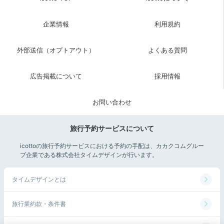
satoake
企業情報
利用規約
朝はお部屋の露天風呂を目一杯楽しみました。あとは、お土産売り
場にて買い物をしました。
外部送信（オプトアウト）
よくある質問
広告掲載について
採用情報
Breakfast
お問い合わせ
08:00
ご当地グルメが並ぶ
旅行予約サービスについて
朝食バイキング♪
icottoの旅行予約サービスにおける予約の手配は、カカクコムグルー
プ企業である株式会社タイムデザインが行います。
タイムデザインとは
旅行業約款・条件書