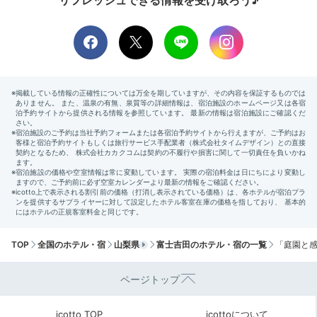
リフレッシュできる情報を受け取ろう♪
屋上露天風呂「富士山」
大浴
ぐっすり眠って目覚めたら、温泉宿ならではの朝を過ご
しましょう。まずは朝風呂へ♪お部屋の露天風呂でのん
びりしたり、大浴場でゆったりしたり…お好みで温泉を
チョイスしてくださいね。爽快な気分で1日が始まりま
TOP
全国のホテル・宿
山梨県
富士吉田のホテル・宿の一覧
「庭園と感
すよ。
ページトップ
icotto TOP
icottoについて