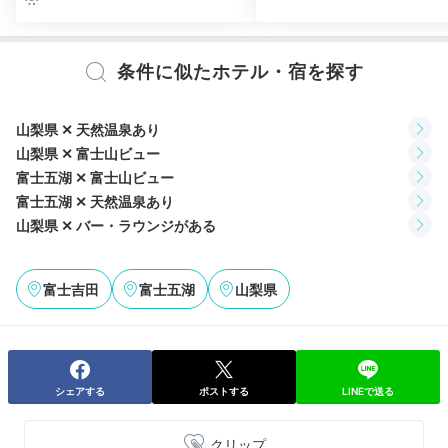
ング夢寿美」など、お好みの館内レストランで召し上が
れ♪プライベート感たっぷりの時間を楽しみたいなら
「個室料亭」でしっとり過ごすのもおすすめです。
条件に似たホテル・宿を探す
山梨県 ✕ 天然温泉あり
山梨県 ✕ 富士山ビュー
satoake
富士五湖 ✕ 富士山ビュー
富士五湖 ✕ 天然温泉あり
レストランの半個室にて、会席料理をいただきました。
味のみなら
山梨県 ✕ バー・ラウンジがある
ず、とても美しく、大満足できる品々
でした。
富士吉田
富士五湖
山梨県
Night
21:30
シェアする
ポストする
LINEで送る
絶景を目の前にして
天然温泉に入る贅沢
クリップ