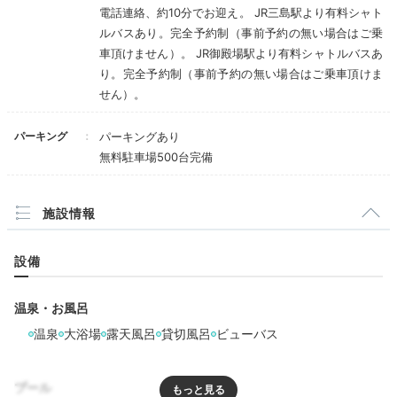
電話連絡、約10分でお迎え。 JR三島駅より有料シャト
Freetime
ルバスあり。完全予約制（事前予約の無い場合はご乗
16:00
車頂けません）。 JR御殿場駅より有料シャトルバスあ
り。完全予約制（事前予約の無い場合はご乗車頂けま
広々とした日本庭園で
せん）。
散策を楽しもう
パーキング
パーキングあり
無料駐車場500台完備
施設情報
設備
温泉・お風呂
温泉
大浴場
露天風呂
貸切風呂
ビューバス
日本庭園
日本
「鐘山苑」には広大な日本庭園があり、四季折々の美し
プール