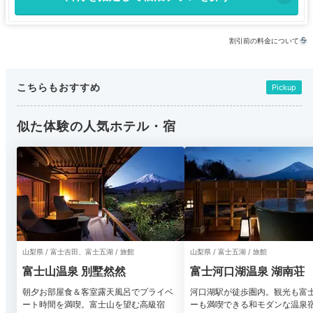
割引前の料金について
こちらもおすすめ
Pickup
似た体験の人気ホテル・宿
山梨県 / 富士吉田、富士五湖 / 旅館
山梨県 / 富士五湖 / 旅館
富士山温泉 別墅然然
富士河口湖温泉 湖南荘
朝夕お部屋食＆客室露天風呂でプライベ
河口湖駅が徒歩圏内。観光も富
ート時間を満喫。富士山を望む高級宿
ーも満喫できる和モダンな温泉