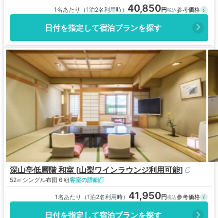
40,850
1名あたり（1泊2名利用時）
日付を指定して宿泊プランを探す
深山亭低層階 和室 [山梨ワインラウンジ利用可能]
52㎡
シングル布団 6 組
客室の詳細
41,950
1名あたり（1泊2名利用時）
日付を指定して宿泊プランを探す