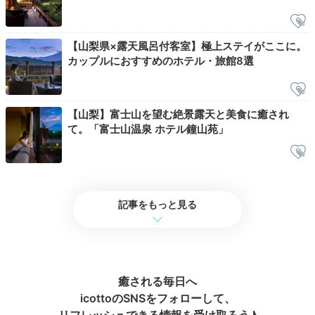
satoake
【山梨県×露天風呂付客室】極上ステイがここに。
部屋でゆっくりしたり、大浴場に行きました。そして、時間になっ
カップルにおすすめのホテル・旅館8選
たら、和太鼓ショーを楽しみました。子供が眠くなってしまいビン
ゴ大会には参加せず、お部屋に戻りました。
【山梨】富士山を望む絶景露天と美食に癒され
て。「富士山温泉 ホテル鐘山苑」
2日目
記事をもっと見る
Onsen
07:00
朝風呂で気持ちよく
癒される毎日へ
1日をスタート！
icottoのSNSをフォローして、