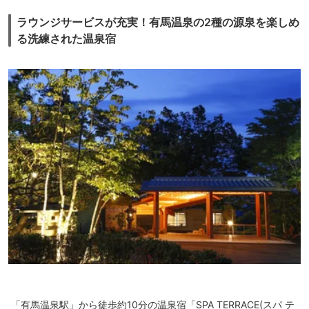
２名以上の場合は、お布団を敷きに来てくれるが、時間指定はできない
し、ターンダウンもなし。おトイレは主人の大好きな「いらっしゃ～い」
ラウンジサービスが充実！有馬温泉の2種の源泉を楽しめ
の自動開閉型（笑）洗面が2ボールなのと、椅子があるのがいい。
る洗練された温泉宿
ワッフル生地のセパレートパジャマあり。
空気清浄機は、フロントにお願いすると持ってきてくれる。
｛食事｝
お部屋の食器類もそうですが、ライブ割烹万蓮の食器に割れ・欠けが多い
のが気になった。お汁粉を頂いたお椀なんて、縁がノコギリ状になってい
た。なんかがっかり。
基本的にカートを押して取りに行くように食べ物が配置されている。お盆
を持ちながら手前に食器を置いて取れるような、場所的に余裕がない。何
度も取りに行かなくていいので、考えようによってはカートはいいとは思
うが、ちょっと面倒だった。
パジャマは部屋の中だけなので、浴衣を着て食事に行くことになるのです
が、着慣れていないのでどうしても着崩れてしまうんです。そこで温泉に
ある作務衣で食事をしてもいいのか聞いてみるとOKとのこと。従業員さ
んにも「そのほうが楽ですよね」と言われた。はい♪
「有馬温泉駅」から徒歩約10分の温泉宿「SPA TERRACE(スパ テ