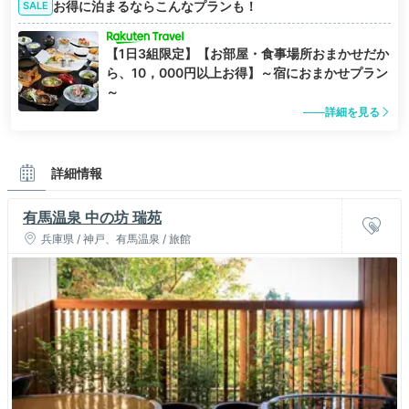
お得に泊まるならこんなプランも！
SALE
【1日3組限定】【お部屋・食事場所おまかせだか
ら、10，000円以上お得】～宿におまかせプラン
～
詳細を見る
詳細情報
有馬温泉 中の坊 瑞苑
兵庫県 / 神戸、有馬温泉 / 旅館