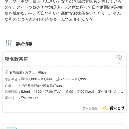
氷」や「冷やし白玉ぜんざい」などの季節の甘味も充実している
ので、スイーツ好きも大満足♪テラス席に座って日本庭園の桜や紅
葉を眺めながら、石臼で引いた新鮮なお抹茶をいただく…、そん
な和のくつろぎのひと時を楽しんでみませんか？
詳細情報
猪名野茶房
0
有馬温泉 / カフェ、和菓子
￥1,000～￥1,999
￥1,000～￥1,999
平均予算
住所
兵庫県神戸市北区有馬町808
営業時間
[Mon] 11:00 - 17:00 [Tue] 11:00 - 17:00 [Wed] 定休日 [Thu]
11:00 - 17:00 [Fri] 11:00 - 17:00 [Sat] 11:00 - 17:00 [Sun] 11:00 -
定休日
Wednesday
17:00
データ提供