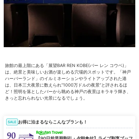
旅館の最上階にある「展望BAR REN KOBE(バー レン コウベ)」
は、絶景と美味しいお酒が楽しめる穴場的スポットです。「神戸
ハーバーランド」のイルミネーションやライトアップされた港
は、日本三大夜景に数えられ”1000万ドルの夜景”と評されるほ
ど！照明を落としたバーから眺める神戸の夜景はキラキラ輝き、
きっと忘れられない光景になるでしょう。
お得に泊まるならこんなプランも！
SALE
【90日前早期割引・夕朝食付】ライブ割烹ブッフ