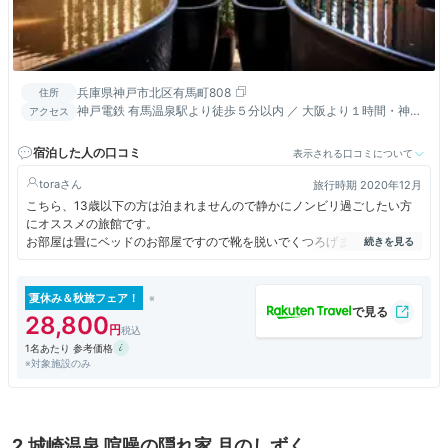
兵庫県神戸市北区有馬町808
住所
神戸電鉄 有馬温泉駅より徒歩５分以内 ／ 大阪より１時間・神戸
アクセス
より３０分
宿泊した人の口コミ
表示される口コミについて
tora
旅行時期 2020年12月
こちら、13歳以下の方は泊まれませんので静かにノンビリ過ごしたい方
にオススメの旅館です。
お部屋は畳にベッドのお部屋ですので靴を脱いでくつろげました。
食事は『少量美味会席』。ボリュームたっぷりの旅館の食事が苦痛な私に
はすごく嬉しいプランでした。
そして、有馬での宿泊で大事なのは温泉。
夏休み＆秋旅フェア！
こちら、館内の温泉以外に姉妹店の『有馬グランドホテル』の温泉が利用
28,800
できます（送迎付）。
1名あたり 参考価格
お値段は高めですが、納得のおもてなしでした。
※対象施設のみ
2.城崎温泉 喧噪の隠れ家 月のしずく