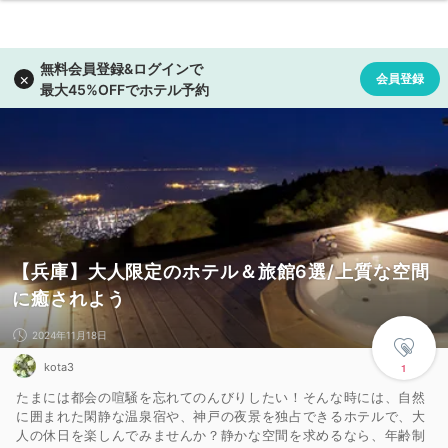
【兵庫】大人限定のホテル＆旅館6選/上質な空間
に癒されよう
2024年11月18日
kota3
1
たまには都会の喧騒を忘れてのんびりしたい！そんな時には、自然
に囲まれた閑静な温泉宿や、神戸の夜景を独占できるホテルで、大
人の休日を楽しんでみませんか？静かな空間を求めるなら、年齢制