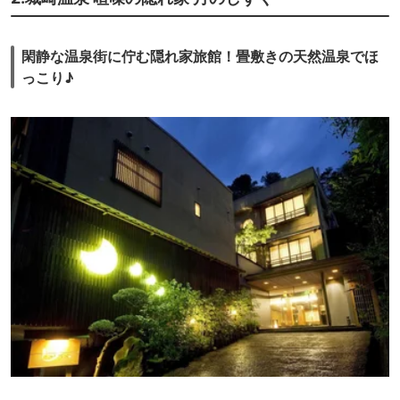
閑静な温泉街に佇む隠れ家旅館！畳敷きの天然温泉でほ
っこり♪