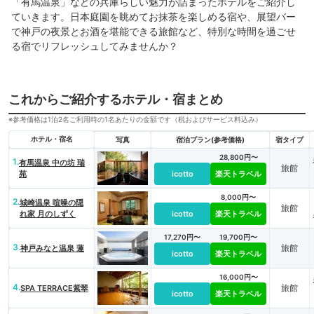
「有馬温泉」などの兵庫らしい魅力が詰まったホテルをご紹介し
ていきます。日本庭園を眺めてお抹茶を楽しめる宿や、展望バー
で神戸の夜景とお酒を堪能できる旅館など、特別な時間を過ごせ
る宿でリフレッシュしてみませんか？
これからご紹介するホテル・宿まとめ
※参考価格は1泊2名ご利用時の1名あたりの金額です（税およびサービス料込み）
ホテル・宿名
写真
宿泊プラン(参考価格)
宿タイプ
28,800円〜
1.
有馬温泉 中の坊 瑞
旅館
苑
icotto
楽天トラベル
8,000円〜
2.
城崎温泉 喧噪の隠
旅館
れ家 月のしずく
icotto
楽天トラベル
17,270円〜
19,700円〜
3.
旅館
神戸みなと温泉 蓮
icotto
楽天トラベル
16,000円〜
4.
旅館
SPA TERRACE紫翠
icotto
楽天トラベル