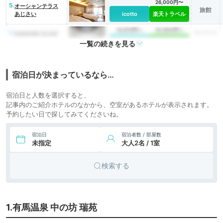
26,000円〜
5.
オーシャンテラス
旅館
あじさい
icotto
楽天トラベル
16,875円〜
20,800円〜
6.
リゾート
KAMOME SLOW
HOTEL
icotto
楽天トラベル
ホテル
一覧の続きを見る
宿泊日が決まっているなら…
宿泊日と人数を選択すると、
記事内のご紹介ホテルのなかから、空室があるホテルが表示されます。
予約したい日で探してみてくださいね。
宿泊日
宿泊者数 / 部屋数
未指定
大人2名 / 1室
検索する
1.有馬温泉 中の坊 瑞苑