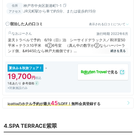
神戸市中央区新港町1-1
住所
JR元町駅から車で約5分、または徒歩約15分
アクセス
宿泊した人の口コミ
表示される口コミについて
なおぶー
旅行時期 2022年6月
楽天トラベルで予約 6/19（日）泊 シーサイドデラックス／和洋室50
平米＋テラス10平米 6②6号室 （真ん中の数字が②ならハーバーラ
ンド側、&#9450;なら神戸大橋側です）
47800＋(入湯税150×2)－(兵庫県民割5000×2)＝38100円（2名分）
｛浴場｝
夏休み＆秋旅フェア！
大浴場はチェックイン前・チェックアウト後にも利用できる。チェックイ
19,700
ン前なら荷物を預けて、温泉を利用したい旨をフロントにお願いすればい
1名あたり 参考価格
い。チェックアウト後も同じ。これはうれしいですよね。主人が月曜日
※対象施設のみ
（チェックアウト日）に半休しかとっていなかったので利用できなかった
が、今度はゆっくりしたいと思います。
｛駐車場｝
宿泊1日(12時から翌15時)1000円 追加延長料金:30分300円
｛部屋｝
4.SPA TERRACE紫翠
一番下のランクのシーサイドデラックスですが、50平米あるしテラスも
あるので、広いです。ツインベッドがあり、押し入れに布団が２組あり。