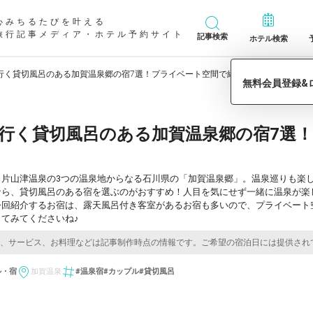
心みちるたびを叶える
旅行記事メディア・ホテル予約サイト
記事検索
ホテル検索
行く貸切風呂のある加賀温泉郷の宿7選！プライベート空間で絆を深めよう♡
行く貸切風呂のある加賀温泉郷の宿7選
、片山津温泉の3つの温泉地からなる石川県の「加賀温泉郷」。温泉巡りも楽
なら、貸切風呂のある宿を選ぶのがおすすめ！人目を気にせず一緒に温泉が楽
今回紹介するお宿は、露天風呂付き客室があるお宿も多いので、プライベート
てみてくださいね♪
ル・宿
加賀温泉
#温泉宿
#カップル
#貸切風呂