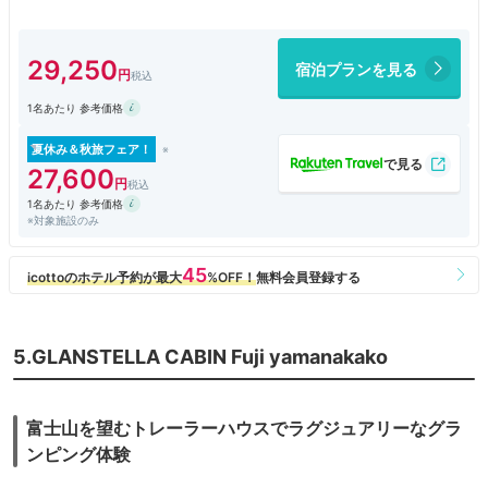
中湖IC」から車で約10分／富士急行線「富士山駅」から車で約
20分／「バスタ新宿」より高速バスで約2時間24分「山中湖平
野」バス停下車徒歩約10分
29,250
宿泊プランを見る
1名あたり 参考価格
夏休み＆秋旅フェア！
27,600
1名あたり 参考価格
※対象施設のみ
5.GLANSTELLA CABIN Fuji yamanakako
富士山を望むトレーラーハウスでラグジュアリーなグラ
ンピング体験