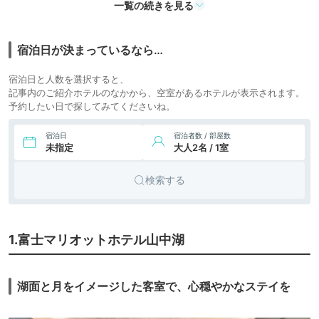
ジ・一棟
一覧の続きを見る
貸
6.
VISION GLAMPING
43,016円〜
42,100円〜
グランピ
Resort & Spa 山中
宿泊日が決まっているなら…
icotto
楽天トラベル
ング
湖
宿泊日と人数を選択すると、
記事内のご紹介ホテルのなかから、空室があるホテルが表示されます。
予約したい日で探してみてくださいね。
宿泊日
宿泊者数 / 部屋数
未指定
大人2名 / 1室
検索する
1.富士マリオットホテル山中湖
湖面と月をイメージした客室で、心穏やかなステイを