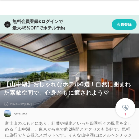
【山中湖】おしゃれなホテル6選！自然に囲まれ
た素敵空間で、心身ともに癒されよう♡
2024年12月07日
natsume
1
富士山のふもとにあり、紅葉や樹氷といった四季折々の風景を楽し
める「山中湖」。東京から車で約2時間とアクセスも良好で、気軽
に旅行できる観光スポットです。そんな山中湖にはメルヘンチック