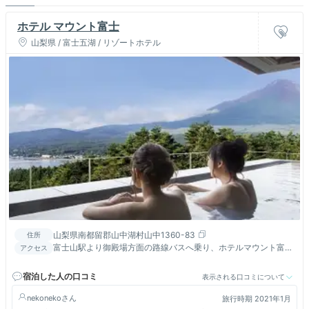
ホテル マウント富士
山梨県 / 富士五湖 / リゾートホテル
山梨県南都留郡山中湖村山中1360-83
住所
富士山駅より御殿場方面の路線バスへ乗り、ホテルマウント富士
アクセス
入口にて下車。バス停まで送迎バスあり。（要連絡）
宿泊した人の口コミ
表示される口コミについて
nekoneko
旅行時期 2021年1月