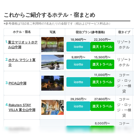
これからご紹介するホテル・宿まとめ
※参考価格は1泊2名ご利用時の1名あたりの金額です（税およびサービス料込み）
ホテル・宿名
写真
宿泊プラン(参考価格)
宿タイプ
18,966円〜
22,300円〜
1.
リゾート
富士マリオットホテ
icotto
楽天トラベル
ル山中湖
ホテル
9,891円〜
15,500円〜
2.
リゾート
ホテル マウント富
icotto
楽天トラベル
士
ホテル
コテー
11,000円〜
ジ・ロッ
icotto
楽天トラベル
3.
PICA山中湖
ジ・一棟
貸
コテー
29,250円〜
27,600円〜
4.
ジ・ロッ
Rakuten STAY
icotto
楽天トラベル
VILLA 富士山中湖
ジ・一棟
貸
コテー
8,000円〜
5.
ジ・ロッ
GLANSTELLA
icotto
楽天トラベル
CABIN