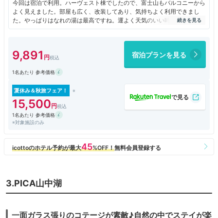
今回は宿泊で利用。ハーヴェスト棟でしたので、富士山もバルコニーから
よく見えました。部屋も広く、改装してあり、気持ちよく利用できまし
た。やっぱりはなれの湯は最高ですね。運よく天気のいい時で、ほぼ雲な
しの美しい富士山を堪能しながら、静かな入浴を楽しみました。食事はフ
レンチのコース、ルーブル。魚と肉がつきますので少々時間がかかりまし
たが、どれも美味しくいただきました。バゲットも美味しいのですが、ウ
9,891
宿泊プランを見る
ェイターさんのおっしゃる「バケット」は「バケツ」のことです。ご注意
を。今度は、部屋からダイヤモンド富士が見られるタイミングに合わせて
1名あたり 参考価格
宿泊したいと思います。
夏休み＆秋旅フェア！
15,500
1名あたり 参考価格
※対象施設のみ
3.PICA山中湖
一面ガラス張りのコテージが素敵♪自然の中でステイが楽