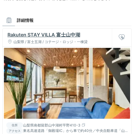
詳細情報
Rakuten STAY VILLA 富士山中湖
山梨県 / 富士五湖 / コテージ・ロッジ・一棟貸
山梨県南都留郡山中湖村平野410-3
住所
東名高速道路「御殿場IC」から車で約40分／中央自動車道「山
アクセス