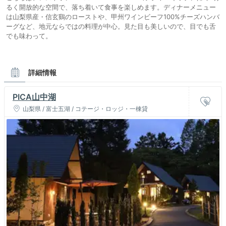
るく開放的な空間で、落ち着いて食事を楽しめます。ディナーメニュー
は山梨県産・信玄鷄のローストや、甲州ワインビーフ100%チーズハンバ
ーグなど、地元ならではの料理が中心。見た目も美しいので、目でも舌
でも味わって。
詳細情報
PICA山中湖
山梨県 / 富士五湖 / コテージ・ロッジ・一棟貸