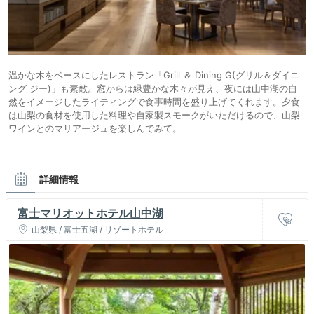
温かな木をベースにしたレストラン「Grill ＆ Dining G(グリル＆ダイニ
ング ジー)」も素敵。窓からは緑豊かな木々が見え、夜には山中湖の自
然をイメージしたライティングで食事時間を盛り上げてくれます。夕食
は山梨の食材を使用した料理や自家製スモークがいただけるので、山梨
ワインとのマリアージュを楽しんでみて。
詳細情報
富士マリオットホテル山中湖
山梨県 / 富士五湖 / リゾートホテル