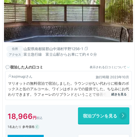
山梨県南都留郡山中湖村平野1256-1
住所
富士急行線 富士山駅からお車にて約４０分
アクセス
宿泊した人の口コミ
表示される口コミについて
kojimugi
旅行時期 2023年10月
マリオットの無料宿泊で宿泊しました。ラウンジがない代わりに軽食のボ
ックスと缶のアルコール、ワインはボトルでの提供でした。ちなみにお代
わりできます。ラフォーレのリブランドということで修善寺のマリオット
と似ています。
18,966
宿泊プランを見る
1名あたり 参考価格