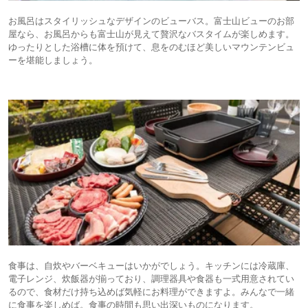
お風呂はスタイリッシュなデザインのビューバス。富士山ビューのお部
屋なら、お風呂からも富士山が見えて贅沢なバスタイムが楽しめます。
ゆったりとした浴槽に体を預けて、息をのむほど美しいマウンテンビュ
ーを堪能しましょう。
食事は、自炊やバーベキューはいかがでしょう。キッチンには冷蔵庫、
電子レンジ、炊飯器が揃っており、調理器具や食器も一式用意されてい
るので、食材だけ持ち込めば気軽にお料理ができますよ。みんなで一緒
に食事を楽しめば。食事の時間も思い出深いものになります。