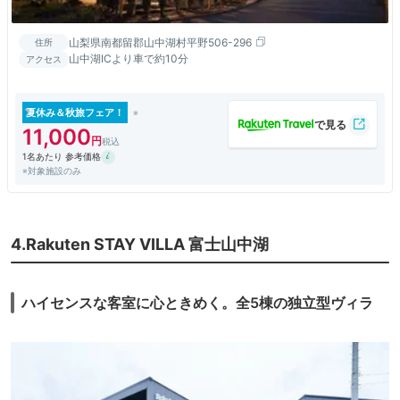
山梨県南都留郡山中湖村平野506-296
住所
山中湖ICより車で約10分
アクセス
夏休み＆秋旅フェア！
11,000
1名あたり 参考価格
※対象施設のみ
4.Rakuten STAY VILLA 富士山中湖
ハイセンスな客室に心ときめく。全5棟の独立型ヴィラ