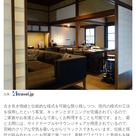
出典：
古き良き情緒と伝統的な様式を可能な限り残しつつ、現代の様式や工法
を採用したという客室。キッチンとダイニングが完備されているので、
ご家族やお友達とみんなで楽しくお料理することも可能です。また、庭
と土間には、サイドテーブルやラウンジチェアが用意されているので、
宮崎のクリアな空気を吸いながらリラックスできちゃいます。伝統と現
代が組み合わさったお部屋で過ごせば、新鮮でワクワクした気持ちを味