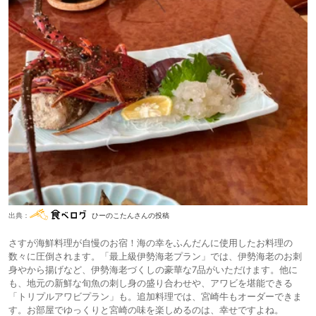
出典：
ひーのこたんさんの投稿
さすが海鮮料理が自慢のお宿！海の幸をふんだんに使用したお料理の
数々に圧倒されます。「最上級伊勢海老プラン」では、伊勢海老のお刺
身やから揚げなど、伊勢海老づくしの豪華な7品がいただけます。他に
も、地元の新鮮な旬魚の刺し身の盛り合わせや、アワビを堪能できる
「トリプルアワビプラン」も。追加料理では、宮崎牛もオーダーできま
す。お部屋でゆっくりと宮崎の味を楽しめるのは、幸せですよね。