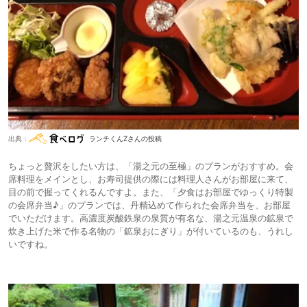
出典：
ランチくんZさんの投稿
ちょっと贅沢をしたい方は、「湯之元の至極」のプランがおすすめ。会
席料理をメインとし、お寿司提供の際には料理人さんがお部屋に来て、
目の前で握ってくれるんですよ。また、「夕食はお部屋でゆっくり特製
の会席弁当♪」のプランでは、丹精込めて作られた会席弁当を、お部屋
でいただけます。高濃度炭酸鉄泉の泉質が有名な、湯之元温泉の鉱泉で
炊き上げた米で作る名物の「鉱泉おにぎり」が付いているのも、うれし
いですね。