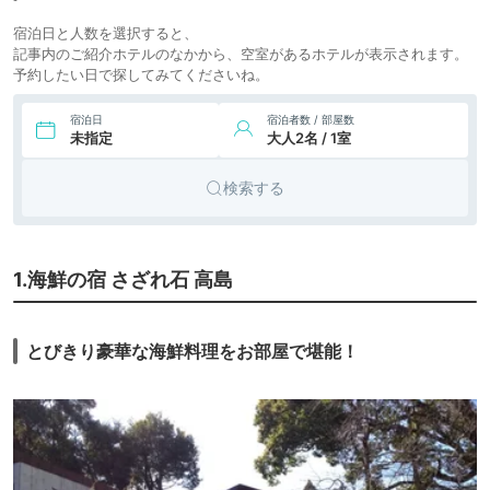
宿泊日と人数を選択すると、
記事内のご紹介ホテルのなかから、空室があるホテルが表示されます。
予約したい日で探してみてくださいね。
宿泊日
宿泊者数 / 部屋数
未指定
大人2名 / 1室
検索する
1.海鮮の宿 さざれ石 高島
とびきり豪華な海鮮料理をお部屋で堪能！