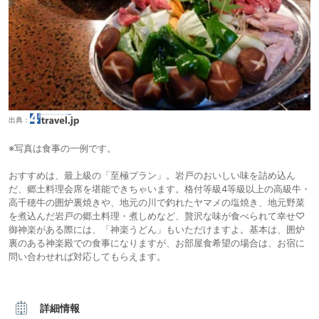
出典：
※写真は食事の一例です。
おすすめは、最上級の「至極プラン」。岩戸のおいしい味を詰め込ん
だ、郷土料理会席を堪能できちゃいます。格付等級4等級以上の高級牛・
高千穂牛の囲炉裏焼きや、地元の川で釣れたヤマメの塩焼き、地元野菜
を煮込んだ岩戸の郷土料理・煮しめなど、贅沢な味が食べられて幸せ♡
御神楽がある際には、「神楽うどん」もいただけますよ。基本は、囲炉
裏のある神楽殿での食事になりますが、お部屋食希望の場合は、お宿に
問い合わせれば対応してもらえます。
詳細情報