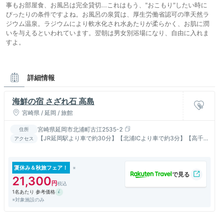
事もお部屋食、お風呂は完全貸切...これはもう、"おこもり"したい時に
ぴったりの条件ですよね。お風呂の泉質は、厚生労働省認可の準天然ラ
ジウム温泉。ラジウムにより軟水化され水あたりが柔らかく、お肌に潤
いを与えるといわれています。翌朝は男女別浴場になり、自由に入れま
すよ。
詳細情報
海鮮の宿 さざれ石 高島
宮崎県 / 延岡 / 旅館
宮崎県延岡市北浦町古江2535-2
住所
【JR延岡駅より車で約30分】【北浦ICより車で約3分】【高千
アクセス
穂町まで車で約1時間】
夏休み＆秋旅フェア！
21,300
1名あたり 参考価格
※対象施設のみ