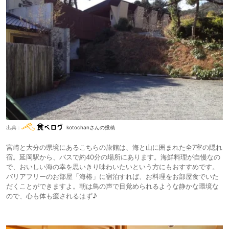
出典：
kotochanさんの投稿
宮崎と大分の県境にあるこちらの旅館は、海と山に囲まれた全7室の隠れ
宿。延岡駅から、バスで約40分の場所にあります。海鮮料理が自慢なの
で、おいしい海の幸を思いきり味わいたいという方にもおすすめです。
バリアフリーのお部屋「海椿」に宿泊すれば、お料理をお部屋食でいた
だくことができますよ。朝は鳥の声で目覚められるような静かな環境な
ので、心も体も癒されるはず♪