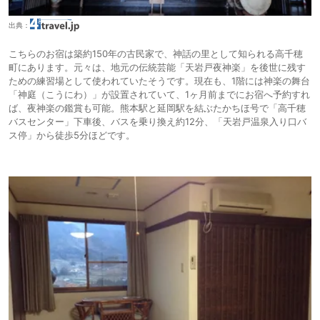
出典：
こちらのお宿は築約150年の古民家で、神話の里として知られる高千穂
町にあります。元々は、地元の伝統芸能「天岩戸夜神楽」を後世に残す
ための練習場として使われていたそうです。現在も、1階には神楽の舞台
「神庭（こうにわ）」が設置されていて、1ヶ月前までにお宿へ予約すれ
ば、夜神楽の鑑賞も可能。熊本駅と延岡駅を結ぶたかちほ号で「高千穂
バスセンター」下車後、バスを乗り換え約12分、「天岩戸温泉入り口バ
ス停」から徒歩5分ほどです。