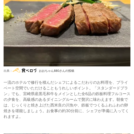
出典：
おおちゃん880さんの投稿
一流のホテルで修行を積んだシェフによるこだわりのお料理を、プライ
ベート空間でいただけることもうれしいポイント。「スタンダードプラ
ン」でも、宮崎県産黒毛和牛をメインとした全6品の鉄板料理フルコース
の夕食を、高級感のあるダイニングルームで贅沢に味わえます。朝食で
は、じっくりと焼き上げた西米良の川魚や、鉄板でつくるふわふわの卵
焼きを堪能しましょう。お食事の約30分前に、シェフが準備に入ってく
れますよ。