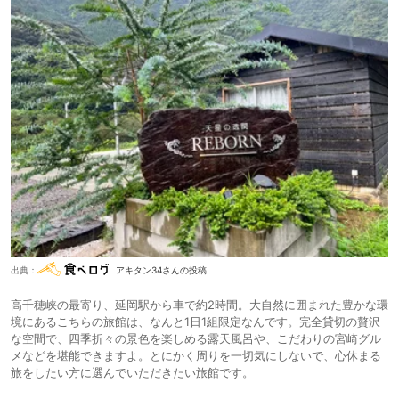
出典：
アキタン34さんの投稿
高千穂峡の最寄り、延岡駅から車で約2時間。大自然に囲まれた豊かな環
境にあるこちらの旅館は、なんと1日1組限定なんです。完全貸切の贅沢
な空間で、四季折々の景色を楽しめる露天風呂や、こだわりの宮崎グル
メなどを堪能できますよ。とにかく周りを一切気にしないで、心休まる
旅をしたい方に選んでいただきたい旅館です。