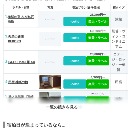
ホテル・宿名
写真
宿泊プラン(参考価格)
宿タイプ
21,300円〜
1.
海鮮の宿 さざれ石
旅館
高島
icotto
楽天トラベル
別荘・ヴ
40,500円〜
2.
ィラ・コ
天星の透間
icotto
楽天トラベル
REBORN
ンドミニ
アム
コテー
28,800円〜
ジ・ロッ
icotto
楽天トラベル
3.
PAAK Hotel 犀 sai
ジ・一棟
貸
8,300円〜
4.
民宿
民宿 神楽の館
icotto
楽天トラベル
7,100円〜
5.
湯之元温泉（宮崎
旅館
icotto
楽天トラベル
県）
一覧の続きを見る
5,800円〜
6.
旅館
京町温泉 玉泉館
icotto
楽天トラベル
宿泊日が決まっているなら…