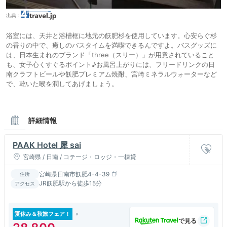
出典：
浴室には、天井と浴槽框に地元の飫肥杉を使用しています。心安らぐ杉
の香りの中で、癒しのバスタイムを満喫できるんですよ。バスグッズに
は、日本生まれのブランド「three（スリー）」が用意されていること
も、女子心くすぐるポイント♪お風呂上がりには、フリードリンクの日
南クラフトビールや飫肥プレミアム焼酎、宮崎ミネラルウォーターなど
で、乾いた喉を潤してあげましょう。
詳細情報
PAAK Hotel 犀 sai
宮崎県 / 日南 / コテージ・ロッジ・一棟貸
宮崎県日南市飫肥4-4-39
住所
JR飫肥駅から徒歩15分
アクセス
夏休み＆秋旅フェア！