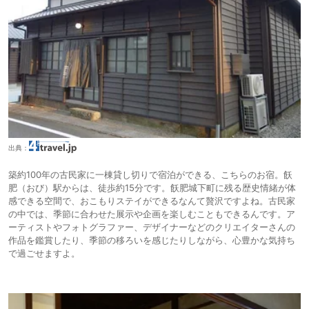
出典：
築約100年の古民家に一棟貸し切りで宿泊ができる、こちらのお宿。飫
肥（おび）駅からは、徒歩約15分です。飫肥城下町に残る歴史情緒が体
感できる空間で、おこもりステイができるなんて贅沢ですよね。古民家
の中では、季節に合わせた展示や企画を楽しむこともできるんです。ア
ーティストやフォトグラファー、デザイナーなどのクリエイターさんの
作品を鑑賞したり、季節の移ろいを感じたりしながら、心豊かな気持ち
で過ごせますよ。