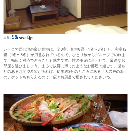
出典：
レトロで居心地の良い客室は、全3室。和室8畳（1名〜3名）と、和室12
畳（1名〜5名）が用意されているので、ひとり旅からグループでの旅ま
で、幅広く対応できることも魅力です。旅の用途に合わせて、最適なお
部屋を選びましょう。まるで故郷に帰ったようなお部屋で過ごす、温も
りのある時間♡希望があれば、徒歩約3分のところにある「天岩戸の湯」
のチケットももらえるので、広々お風呂で癒されてくださいね。