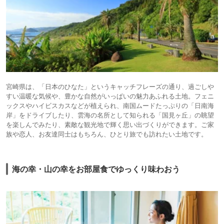
宮崎県は、「日本のひなた」というキャッチフレーズの通り、過ごしや
すい温暖な気候や、豊かな自然がいっぱいの魅力あふれる土地。フェニ
ックスやハイビスカスなどが植えられ、南国ムードたっぷりの「日南海
岸」をドライブしたり、雲海の名所として知られる「国見ヶ丘」の眺望
を楽しんでみたり、素敵な観光地で輝く思い出づくりができます。ご家
族や恋人、お友達同士はもちろん、ひとり旅でも訪れたい土地です。
海の幸・山の幸をお部屋食でゆっくり味わおう