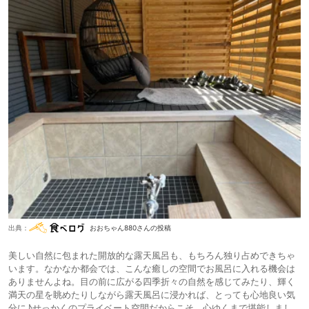
出典：
おおちゃん880さんの投稿
美しい自然に包まれた開放的な露天風呂も、もちろん独り占めできちゃ
います。なかなか都会では、こんな癒しの空間でお風呂に入れる機会は
ありませんよね。目の前に広がる四季折々の自然を感じてみたり、輝く
満天の星を眺めたりしながら露天風呂に浸かれば、とっても心地良い気
分に♪せっかくのプライベート空間だからこそ、心ゆくまで堪能しまし