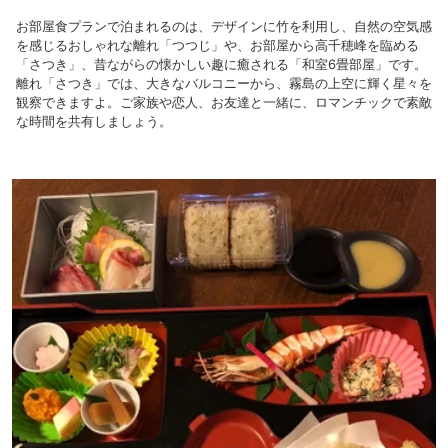
お部屋食プランで泊まれるのは、デザインに竹を利用し、自然の空気感
を感じるおしゃれな離れ「つつじ」や、お部屋から高千穂峰を臨める
「さつき」、昔ながらの懐かしい趣に癒される「和室6畳部屋」です。
離れ「さつき」では、大きなバルコニーから、霧島の上空に輝く星々を
観察できますよ。ご家族や恋人、お友達と一緒に、ロマンチックで素敵
な時間を共有しましょう。