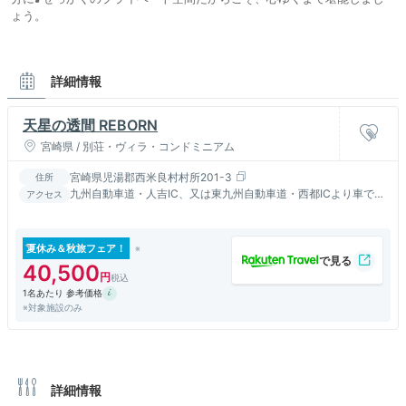
ょう。
詳細情報
天星の透間 REBORN
宮崎県 / 別荘・ヴィラ・コンドミニアム
宮崎県児湯郡西米良村村所201-3
住所
九州自動車道・人吉IC、又は東九州自動車道・西都ICより車で約
アクセス
60分。宮崎空港より車で約120分
夏休み＆秋旅フェア！
40,500
1名あたり 参考価格
※対象施設のみ
詳細情報