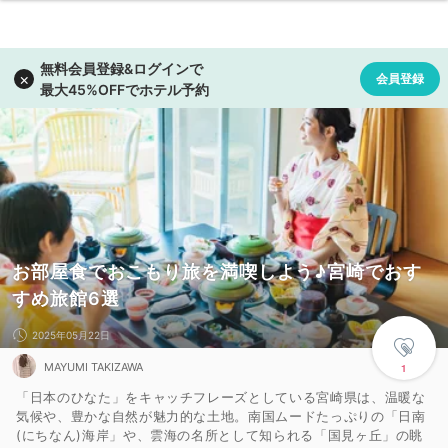
お部屋食でおこもり旅を満喫しよう♪宮崎でおす
すめ旅館6選
2025年05月22日
MAYUMI TAKIZAWA
1
「日本のひなた」をキャッチフレーズとしている宮崎県は、温暖な
気候や、豊かな自然が魅力的な土地。南国ムードたっぷりの「日南
(にちなん)海岸」や、雲海の名所として知られる「国見ヶ丘」の眺