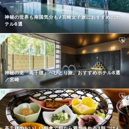
神秘の世界も南国気分も♪宮崎女子旅におすすめのホ
テル6選
神秘の里「高千穂」へひとり旅。おすすめホテル8選
／宮崎
高千穂のおいしい朝食で朝から満たされる♪朝ごはん