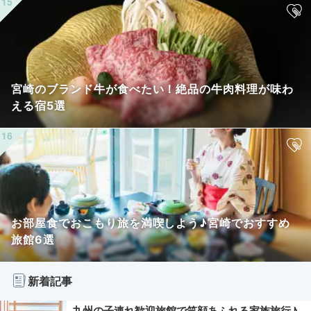
宮崎のブランド牛が食べたい！絶品の牛肉料理が味わ
える宿5選
お部屋食でおこもり旅を満喫しよう♪宮崎でおすすめ
旅館6選
新着記事
九州の子連れ歓迎旅館で笑顔あふれる家族旅行♪