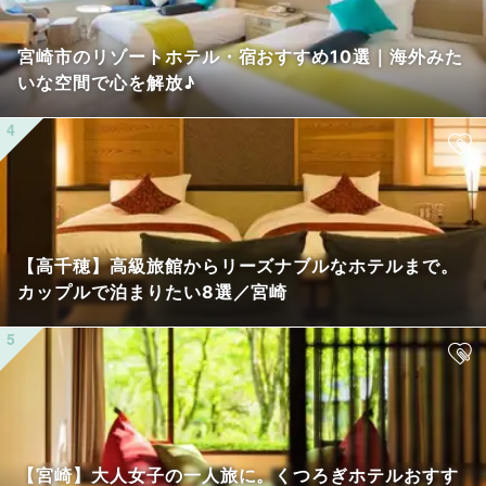
宮崎市のリゾートホテル・宿おすすめ10選｜海外みた
いな空間で心を解放♪
【高千穂】高級旅館からリーズナブルなホテルまで。
カップルで泊まりたい8選／宮崎
【宮崎】大人女子の一人旅に。くつろぎホテルおすす