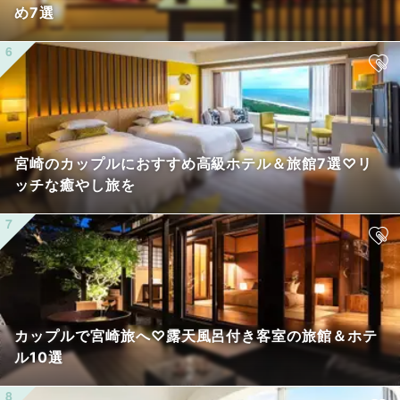
め7選
宮崎のカップルにおすすめ高級ホテル＆旅館7選♡リ
ッチな癒やし旅を
カップルで宮崎旅へ♡露天風呂付き客室の旅館＆ホテ
ル10選