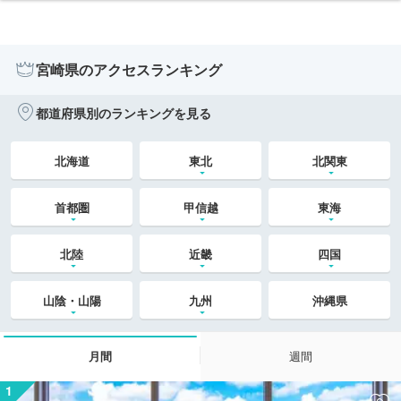
宮崎県のアクセスランキング
都道府県別のランキングを見る
北海道
東北
北関東
首都圏
甲信越
東海
北陸
近畿
四国
山陰・山陽
九州
沖縄県
月間
週間