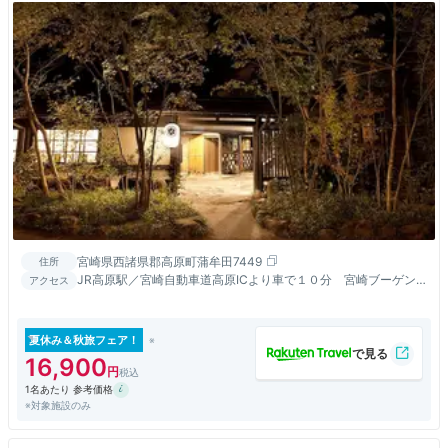
宮崎県西諸県郡高原町蒲牟田7449
住所
JR高原駅／宮崎自動車道高原ICより車で１０分 宮崎ブーゲン
アクセス
ビリア空港/鹿児島空港から車で５０分
夏休み＆秋旅フェア！
16,900
1名あたり 参考価格
※対象施設のみ