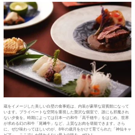
蔵をイメージした美しい白壁の食事処は、内装が豪華な迎賓館になって
います。プライベートな空間を重視した贅沢な個室で、誰にも邪魔され
ない夕食を。時期によっては日本一の和牛「高千穂牛」をはじめ、世界
が求める幻の和牛「尾﨑牛」など、上質なお肉を堪能できます。さら
に、ぜひ味わってほしいのが、8年の歳月をかけて育てられた「神仙キャ
ビア」。ここでしか味わえない最上の味を、ぜひ！