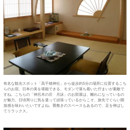
有名な観光スポット「高千穂神社」から徒歩約5分の場所に位置するこち
らのお宿。日本の美を堪能できる、モダンで落ち着いた佇まいが素敵で
すね。こちらの「神呂木の庄 月詠」のお部屋は、離れになっているの
が魅力。日頃周りに気を遣って頑張っているからこそ、旅先でぐらい開
放感を味わいたいですよね。畳敷きのスペースもあるので、足を伸ばし
てリラックス。