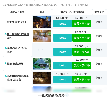
※参考価格は1泊2名ご利用時の1名あたりの金額です（税およびサービス料込み）
ホテル・宿名
写真
宿泊プラン(参考価格)
宿タイプ
54,546円〜
55,000円〜
1.
旅館
高千穂 旅館 神仙
icotto
楽天トラベル
27,500円〜
2.
高千穂 離れの宿 神
旅館
icotto
楽天トラベル
隠れ
21,300円〜
3.
海鮮の宿 さざれ石
旅館
高島
icotto
楽天トラベル
8,000円〜
4.
旅館
旅館 鶴富屋敷
icotto
楽天トラベル
16,786円〜
16,900円〜
5.
九州山河料理 極楽
旅館
icotto
楽天トラベル
温泉 匠の宿
12,100円〜
6.
旅館
常盤荘
icotto
楽天トラベル
一覧の続きを見る
7.
宮崎の奥座敷で楽し
6,900円〜
民宿
む囲炉裏懐石の宿