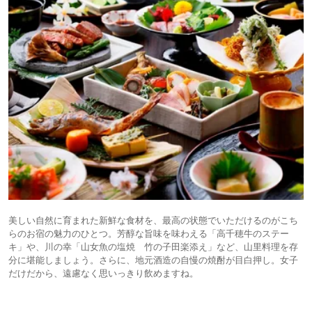
美しい自然に育まれた新鮮な食材を、最高の状態でいただけるのがこち
らのお宿の魅力のひとつ。芳醇な旨味を味わえる「高千穂牛のステー
キ」や、川の幸「山女魚の塩焼 竹の子田楽添え」など、山里料理を存
分に堪能しましょう。さらに、地元酒造の自慢の焼酎が目白押し。女子
だけだから、遠慮なく思いっきり飲めますね。