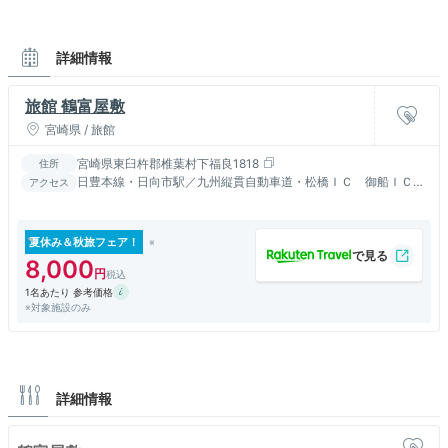
詳細情報
旅館 鶴富屋敷
宮崎県 / 旅館
宮崎県東臼杵郡椎葉村下福良1818
住所
日豊本線・日向市駅／九州縦貫自動車道・松橋ＩＣ 御船ＩＣ
アクセス
益城ＩＣ～お車で２時間
夏休み＆秋旅フェア！
8,000
1名あたり 参考価格
※対象施設のみ
詳細情報