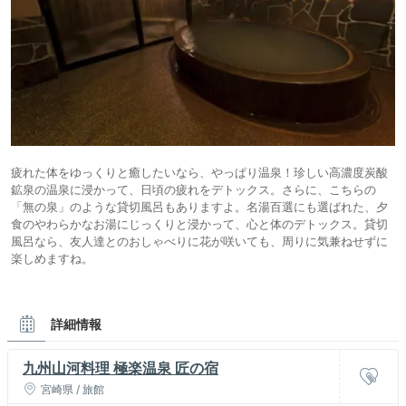
疲れた体をゆっくりと癒したいなら、やっぱり温泉！珍しい高濃度炭酸
鉱泉の温泉に浸かって、日頃の疲れをデトックス。さらに、こちらの
「無の泉」のような貸切風呂もありますよ。名湯百選にも選ばれた、夕
食のやわらかなお湯にじっくりと浸かって、心と体のデトックス。貸切
風呂なら、友人達とのおしゃべりに花が咲いても、周りに気兼ねせずに
楽しめますね。
詳細情報
九州山河料理 極楽温泉 匠の宿
宮崎県 / 旅館