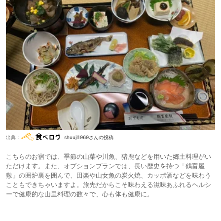
出典：
shuuji1969さんの投稿
こちらのお宿では、季節の山菜や川魚、猪鹿などを用いた郷土料理がい
ただけます。また、オプションプランでは、長い歴史を持つ「鶴富屋
敷」の囲炉裏を囲んで、田楽や山女魚の炭火焼、カッポ酒などを味わう
こともできちゃいますよ。旅先だからこそ味わえる滋味あふれるヘルシ
ーで健康的な山里料理の数々で、心も体も健康に。