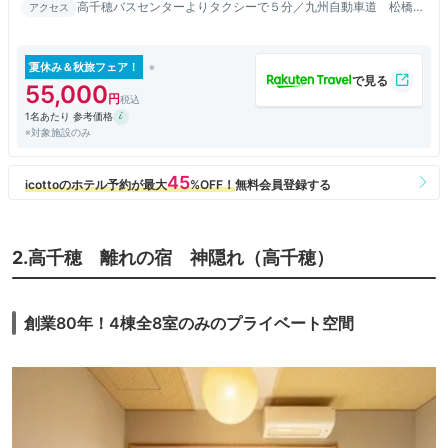
高千穂バスセンターよりタクシーで５分／九州自動車道 松橋Ｉ
アクセス
Ｃより車で約１００分
夏休み＆秋旅フェア！
55,000
1名あたり 参考価格
※対象施設のみ
2.高千穂 離れの宿 神隠れ（高千穂）
創業80年！4棟全8室のみのプライベート空間