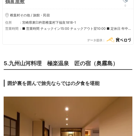
鶴富屋敷
0
椎葉村その他 / 旅館・民宿
住所
宮崎県東臼杵郡椎葉村下福良1818-1
営業時間
■ 営業時間 チェックイン15:00 チェックアウト翌10:00 ■ 定休日 年中
無休(12月29日～1月3日のみ休み)
データ提供
5.九州山河料理 極楽温泉 匠の宿（奥霧島）
囲炉裏を囲んで旅先ならではの夕食を堪能