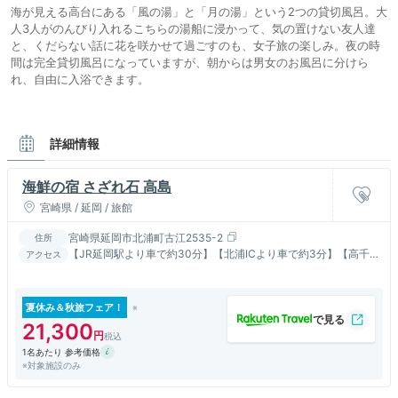
海が見える高台にある「風の湯」と「月の湯」という2つの貸切風呂。大
人3人がのんびり入れるこちらの湯船に浸かって、気の置けない友人達
と、くだらない話に花を咲かせて過ごすのも、女子旅の楽しみ。夜の時
間は完全貸切風呂になっていますが、朝からは男女のお風呂に分けら
れ、自由に入浴できます。
詳細情報
海鮮の宿 さざれ石 高島
宮崎県 / 延岡 / 旅館
宮崎県延岡市北浦町古江2535-2
住所
【JR延岡駅より車で約30分】【北浦ICより車で約3分】【高千
アクセス
穂町まで車で約1時間】
夏休み＆秋旅フェア！
21,300
1名あたり 参考価格
※対象施設のみ