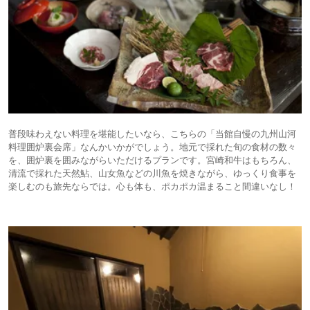
普段味わえない料理を堪能したいなら、こちらの「当館自慢の九州山河
料理囲炉裏会席」なんかいかがでしょう。地元で採れた旬の食材の数々
を、囲炉裏を囲みながらいただけるプランです。宮崎和牛はもちろん、
清流で採れた天然鮎、山女魚などの川魚を焼きながら、ゆっくり食事を
楽しむのも旅先ならでは。心も体も、ポカポカ温まること間違いなし！