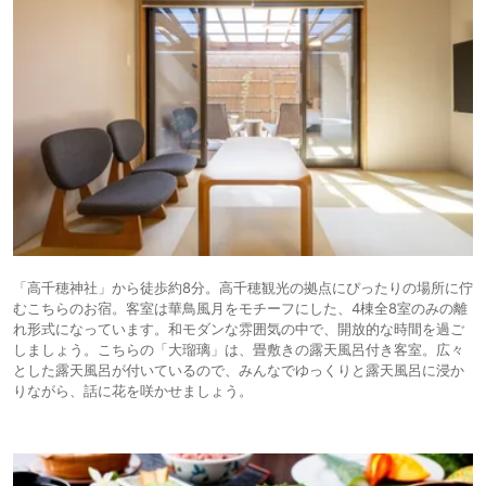
「高千穂神社」から徒歩約8分。高千穂観光の拠点にぴったりの場所に佇
むこちらのお宿。客室は華鳥風月をモチーフにした、4棟全8室のみの離
れ形式になっています。和モダンな雰囲気の中で、開放的な時間を過ご
しましょう。こちらの「大瑠璃」は、畳敷きの露天風呂付き客室。広々
とした露天風呂が付いているので、みんなでゆっくりと露天風呂に浸か
りながら、話に花を咲かせましょう。