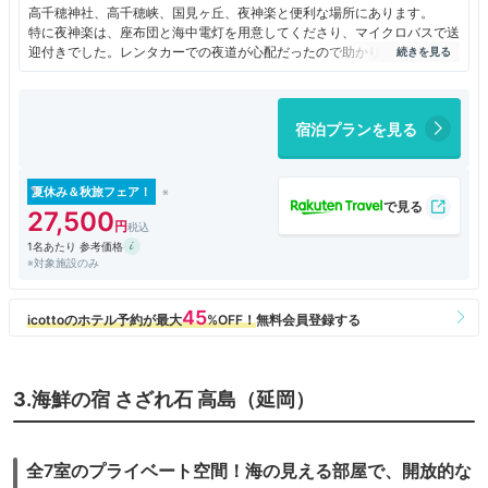
高千穂神社、高千穂峡、国見ヶ丘、夜神楽と便利な場所にあります。
特に夜神楽は、座布団と海中電灯を用意してくださり、マイクロバスで送
迎付きでした。レンタカーでの夜道が心配だったので助かりました。
お部屋は宿名通り、一部屋毎の離れで食事時だけ母屋に移動します。
こたつにみかん。お風呂も部屋付きの大きな石風呂で寛げました。
スタッフも親切で丁寧です。日本語を勉強された外国の方もおもてなしを
宿泊プランを見る
されています。
夏休み＆秋旅フェア！
27,500
1名あたり 参考価格
※対象施設のみ
3.海鮮の宿 さざれ石 高島（延岡）
全7室のプライベート空間！海の見える部屋で、開放的な