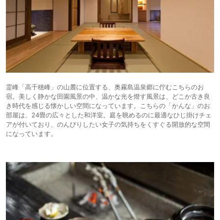
霊峰「高千穂峰」の山麓に位置する、奥霧島温泉郷に佇むこちらのお
宿。美しく静かな田園風景の中、温かな光を燈す風景は、どこか古き良
き時代を感じる懐かしい空間になっています。こちらの「かんな」のお
部屋は、24畳の広々とした和洋室。庭を眺めるのに最適なひじ掛けチェ
アが付いており、のんびりしたい女子の気持ちをくすぐる開放的な空間
になっています。