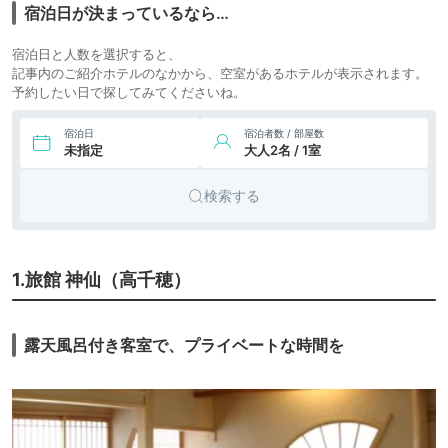
icotto
楽天トラベル
宿泊日が決まっているなら…
長日川
17,000円〜
8.
「祈願の宿」 青
宿泊日と人数を選択すると、
旅館
icotto
楽天トラベル
島・地蔵庵
記事内のご紹介ホテルのなかから、空室があるホテルが表示されます。
予約したい日で探してみてくださいね。
44,000円〜
9.
北郷 音色香の季 合
旅館
icotto
楽天トラベル
歓のはな
宿泊日
宿泊者数 / 部屋数
未指定
大人2名 / 1室
7,700円〜
10.
北郷温泉 べっぴん
旅館
icotto
楽天トラベル
の湯の宿 丸新荘
検索する
7,600円〜
11.
ごかせ温泉 森の宿
旅館
icotto
楽天トラベル
木地屋
7,100円〜
1.旅館 神仙（高千穂）
12.
湯之元温泉（宮崎
旅館
icotto
楽天トラベル
県）
露天風呂付き客室で、プライベートな時間を