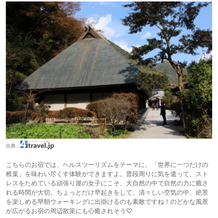
出典：
こちらのお宿では、ヘルスツーリズムをテーマに、「世界に一つだけの
椎葉」を味わい尽くす体験ができますよ。普段周りに気を遣って、スト
レスをためている頑張り屋の女子にこそ、大自然の中で自然の力に癒さ
れる時間が大切。ちょっとだけ早起きをして、清々しい空気の中、絶景
を楽しめる早朝ウォーキングに出掛けるのも素敵ですね！のどかな風景
が広がるお宿の周辺散策にも心癒されそう♡