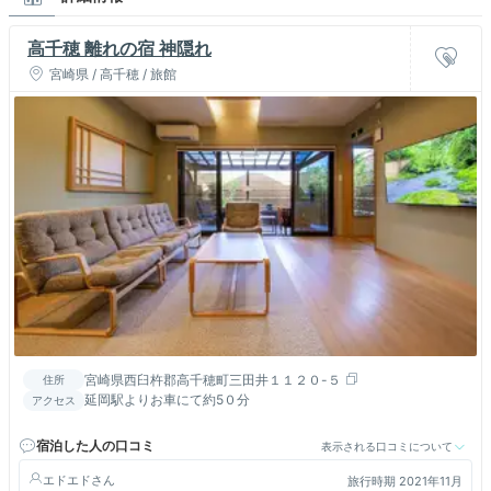
高千穂 離れの宿 神隠れ
宮崎県 / 高千穂 / 旅館
宮崎県西臼杵郡高千穂町三田井１１２０-５
住所
延岡駅よりお車にて約5０分
アクセス
宿泊した人の口コミ
表示される口コミについて
エドエド
旅行時期 2021年11月